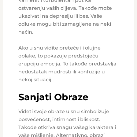
kamenit i turbulentan put ka
ostvarenju vaših ciljeva. Takođe može
ukazivati na depresiju ili bes. Vaše
odluke mogu biti zamagljene na neki
način.
Ako u snu vidite preteće ili olujne
oblake, to pokazuje predstojeću
erupciju emocija. To takođe predstavlja
nedostatak mudrosti ili konfuzije u
nekoj situaciji.
Sanjati Obraze
Videti svoje obraze u snu simbolizuje
posvećenost, intimnost i bliskost.
Takođe otkriva snagu vašeg karaktera i
vaše mišljenje. Alternativno, obrazi