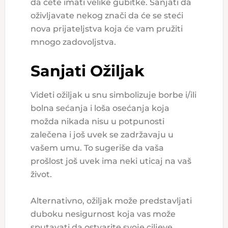
da ćete imati velike gubitke. Sanjati da
oživljavate nekog znači da će se steći
nova prijateljstva koja će vam pružiti
mnogo zadovoljstva.
Sanjati Ožiljak
Videti ožiljak u snu simbolizuje borbe i/ili
bolna sećanja i loša osećanja koja
možda nikada nisu u potpunosti
zalečena i još uvek se zadržavaju u
vašem umu. To sugeriše da vaša
prošlost još uvek ima neki uticaj na vaš
život.
Alternativno, ožiljak može predstavljati
duboku nesigurnost koja vas može
sputavati da ostvarite svoje ciljeve.