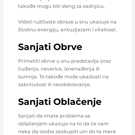
takođe mogu biti sleng za zadnjicu.
Videti ružičaste obraze u snu ukazuje na
životnu energiju, entuzijazam i vitalnost.
Sanjati Obrve
Primetiti obrve u snu predstavlja izraz
čuđenja, neverice, iznenađenja ili
sumnje. To takođe može ukazivati na
zabrinutost ili neodobravanje.
Sanjati Oblačenje
Sanjati da imate problema sa
oblačenjem ukazuje na to da će vam
neka zla osoba zaokupiti um do te mere