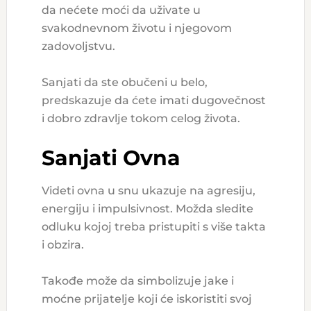
da nećete moći da uživate u
svakodnevnom životu i njegovom
zadovoljstvu.
Sanjati da ste obučeni u belo,
predskazuje da ćete imati dugovečnost
i dobro zdravlje tokom celog života.
Sanjati Ovna
Videti ovna u snu ukazuje na agresiju,
energiju i impulsivnost. Možda sledite
odluku kojoj treba pristupiti s više takta
i obzira.
Takođe može da simbolizuje jake i
moćne prijatelje koji će iskoristiti svoj