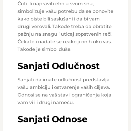
Čuti ili napraviti eho u svom snu,
simbolizuje vašu potrebu da se ponovite
kako biste bili saslušani i da bi vam
drugi verovali. Takođe treba da obratite
pažnju na snagu i uticaj sopstvenih reči.
Čekate i nadate se reakciji onih oko vas.
Takođe je simbol duše.
Sanjati Odlučnost
Sanjati da imate odlučnost predstavlja
vašu ambiciju i ostvarenje vaših ciljeva.
Odnosi se na vaš stav i ograničenja koja
vam vi ili drugi nameću.
Sanjati Odnose