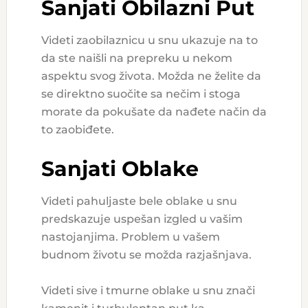
Sanjati Obilazni Put
Videti zaobilaznicu u snu ukazuje na to
da ste naišli na prepreku u nekom
aspektu svog života. Možda ne želite da
se direktno suočite sa nečim i stoga
morate da pokušate da nađete način da
to zaobiđete.
Sanjati Oblake
Videti pahuljaste bele oblake u snu
predskazuje uspešan izgled u vašim
nastojanjima. Problem u vašem
budnom životu se možda razjašnjava.
Videti sive i tmurne oblake u snu znači