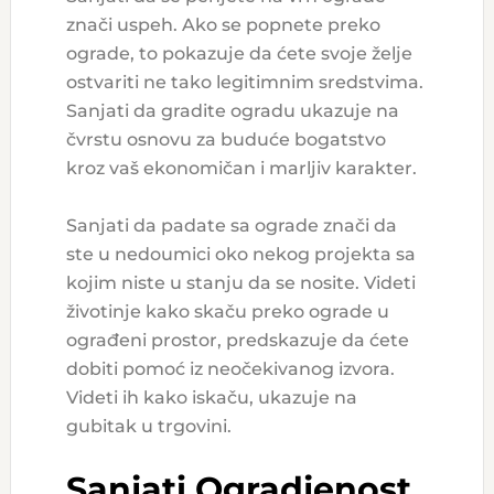
znači uspeh. Ako se popnete preko
ograde, to pokazuje da ćete svoje želje
ostvariti ne tako legitimnim sredstvima.
Sanjati da gradite ogradu ukazuje na
čvrstu osnovu za buduće bogatstvo
kroz vaš ekonomičan i marljiv karakter.
Sanjati da padate sa ograde znači da
ste u nedoumici oko nekog projekta sa
kojim niste u stanju da se nosite. Videti
životinje kako skaču preko ograde u
ograđeni prostor, predskazuje da ćete
dobiti pomoć iz neočekivanog izvora.
Videti ih kako iskaču, ukazuje na
gubitak u trgovini.
Sanjati Ogradjenost