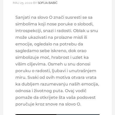
МАЈ 25, 2022
BY
SOFIJA BABIĆ
Sanjati na slovo O znači susresti se sa
simbolima koji nose poruke o slobodi,
introspekciji, snazi i radosti. Oblak u snu
može ukazivati na prolazne misli ili
emocije, ogledalo na potrebu da
sagledamo sebe iskreno, dok orao
simbolizuje moć, hrabrost i uzlet ka
višim ciljevima. Osmeh u snu donosi
poruku o radosti, ljubavi i unutrašnjem
miru. Svaki od ovih motiva otvara vrata
ka dubljem razumevanju naših emocija,
odnosa i životnog puta. Ovaj vodič
pomaže da otkrijete šta vaša podsvest
poručuje kroz snove na slovo O.