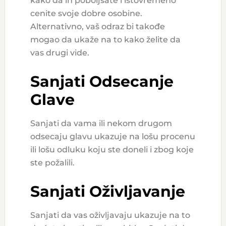
kako da ih poboljšate i istovremeno
cenite svoje dobre osobine.
Alternativno, vaš odraz bi takođe
mogao da ukaže na to kako želite da
vas drugi vide.
Sanjati Odsecanje
Glave
Sanjati da vama ili nekom drugom
odsecaju glavu ukazuje na lošu procenu
ili lošu odluku koju ste doneli i zbog koje
ste požalili.
Sanjati Oživljavanje
Sanjati da vas oživljavaju ukazuje na to