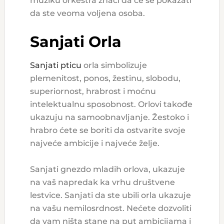
muziku orkestra znači da će se pokazati
da ste veoma voljena osoba.
Sanjati Orla
Sanjati pticu
orla simbolizuje
plemenitost, ponos, žestinu, slobodu,
superiornost, hrabrost i moćnu
intelektualnu sposobnost. Orlovi takođe
ukazuju na samoobnavljanje. Žestoko i
hrabro ćete se boriti da ostvarite svoje
najveće ambicije i najveće želje.
Sanjati gnezdo mladih orlova, ukazuje
na vaš napredak ka vrhu društvene
lestvice. Sanjati da ste ubili orla ukazuje
na vašu nemilosrdnost. Nećete dozvoliti
da vam ništa stane na put ambicijama i