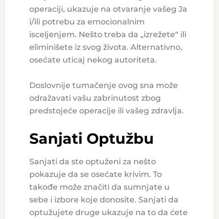
operaciji, ukazuje na otvaranje vašeg Ja
i/ili potrebu za emocionalnim
isceljenjem. Nešto treba da „izrežete“ ili
eliminišete iz svog života. Alternativno,
osećate uticaj nekog autoriteta.
Doslovnije tumačenje ovog sna može
odražavati vašu zabrinutost zbog
predstojeće operacije ili vašeg zdravlja.
Sanjati Optužbu
Sanjati da ste optuženi za nešto
pokazuje da se osećate krivim. To
takođe može značiti da sumnjate u
sebe i izbore koje donosite. Sanjati da
optužujete druge ukazuje na to da ćete