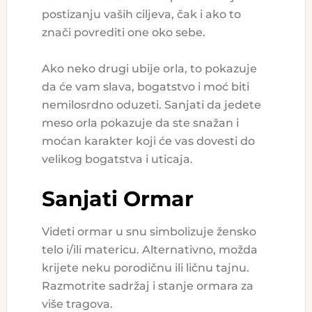
postizanju vaših ciljeva, čak i ako to
znači povrediti one oko sebe.
Ako neko drugi ubije orla, to pokazuje
da će vam slava, bogatstvo i moć biti
nemilosrdno oduzeti. Sanjati da jedete
meso orla pokazuje da ste snažan i
moćan karakter koji će vas dovesti do
velikog bogatstva i uticaja.
Sanjati Ormar
Videti ormar u snu simbolizuje žensko
telo i/ili matericu. Alternativno, možda
krijete neku porodičnu ili ličnu tajnu.
Razmotrite sadržaj i stanje ormara za
više tragova.