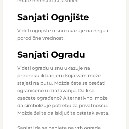
imate nedostatak jasnoće.
Sanjati Ognjište
Videti ognjište u snu ukazuje na negu i
porodične vrednosti.
Sanjati Ogradu
Videti ogradu u snu ukazuje na
prepreku ili barijeru koja vam može
stajati na putu. Možda ćete se osećati
ograničeno u izražavanju. Da li se
osećate ograđeno? Alternativno, može
da simbolizuje potrebu za privatnošću.
Možda želite da isključite ostatak sveta.
Sanjati da se penjete na vrh ograde