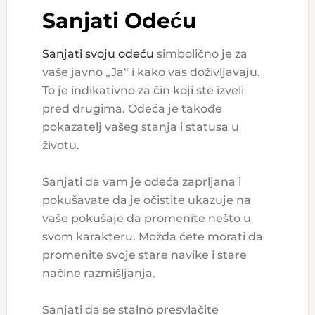
Sanjati Odeću
Sanjati svoju odeću
simbolično je za
vaše javno „Ja“ i kako vas doživljavaju.
To je indikativno za čin koji ste izveli
pred drugima. Odeća je takođe
pokazatelj vašeg stanja i statusa u
životu.
Sanjati da vam je odeća zaprljana i
pokušavate da je očistite ukazuje na
vaše pokušaje da promenite nešto u
svom karakteru. Možda ćete morati da
promenite svoje stare navike i stare
načine razmišljanja.
Sanjati da se stalno presvlačite