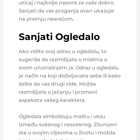
uticaj i najbolje napore za vaše dobro.
Sanjati da vas proganja ovan ukazuje
na pretnju nesrećom.
Sanjati Ogledalo
Ako vidite svoj odraz u ogledalu, to
sugeriše da razmišljate o mislima o
svom unutrašnjem ja. Odraz u ogledalu
je način na koji doživljavate sebe ili kako
želite da vas drugi vide. Možda
razmišljate o jačanju i promeni
aspekata vašeg karaktera.
Ogledala simbolizuju maštu i vezu
između svesnog i nesvesnog. Zbunjeni
ste u svojim ciljevima u životu i možda