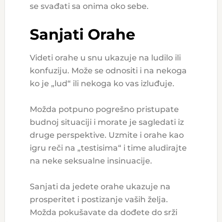
se svađati sa onima oko sebe.
Sanjati Orahe
Videti orahe u snu ukazuje na ludilo ili
konfuziju. Može se odnositi i na nekoga
ko je „lud“ ili nekoga ko vas izluđuje.
Možda potpuno pogrešno pristupate
budnoj situaciji i morate je sagledati iz
druge perspektive. Uzmite i orahe kao
igru reči na „testisima“ i time aludirajte
na neke seksualne insinuacije.
Sanjati da jedete orahe ukazuje na
prosperitet i postizanje vaših želja.
Možda pokušavate da dođete do srži