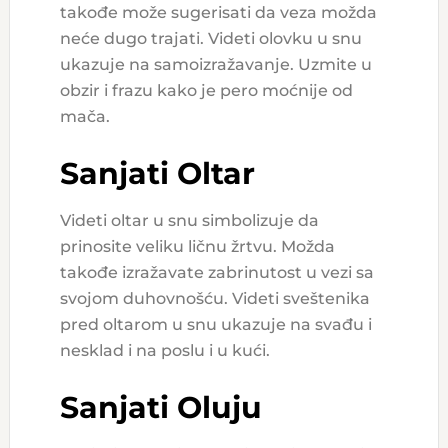
takođe može sugerisati da veza možda
neće dugo trajati. Videti olovku u snu
ukazuje na samoizražavanje. Uzmite u
obzir i frazu kako je pero moćnije od
mača.
Sanjati Oltar
Videti oltar u snu simbolizuje da
prinosite veliku ličnu žrtvu. Možda
takođe izražavate zabrinutost u vezi sa
svojom duhovnošću. Videti sveštenika
pred oltarom u snu ukazuje na svađu i
nesklad i na poslu i u kući.
Sanjati Oluju