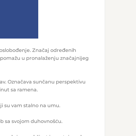
ko oslobođenje. Značaj određenih
eti pomažu u pronalaženju značajnijeg
ubav. Označava sunčanu perspektivu
kinut sa ramena.
ji su vam stalno na umu.
ob sa svojom duhovnošću.