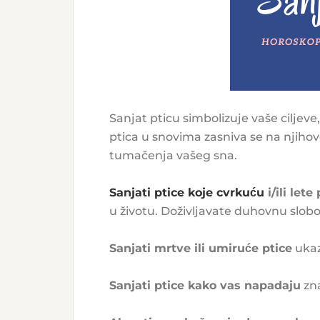
Sanjat pticu simbolizuje vaše ciljev
ptica u snovima zasniva se na njihov
tumačenja vašeg sna.
Sanjati ptice koje cvrkuću
i/ili lete
u životu. Doživljavate duhovnu slobo
Sanjati mrtve ili umiruće ptice
ukaz
Sanjati ptice kako vas napadaju
zna