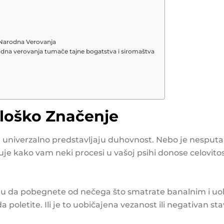
 Narodna Verovanja
rodna verovanja tumače tajne bogatstva i siromaštva
ološko Značenje
e univerzalno predstavljaju duhovnost. Nebo je nesputan
e kako vam neki procesi u vašoj psihi donose celovitost,
u da pobegnete od nečega što smatrate banalnim i uob
a poletite. Ili je to uobičajena vezanost ili negativan stav