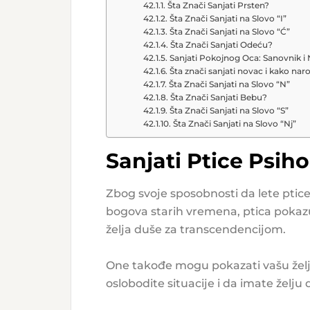
Šta Znači Sanjati Prsten?
Šta Znači Sanjati na Slovo “I”
Šta Znači Sanjati na Slovo “Ć”
Šta Znači Sanjati Odeću?
Sanjati Pokojnog Oca: Sanovnik i
Šta znači sanjati novac i kako na
Šta Znači Sanjati na Slovo “N”
Šta Znači Sanjati Bebu?
Šta Znači Sanjati na Slovo “S”
Šta Znači Sanjati na Slovo “Nj”
Sanjati Ptice Psih
Zbog svoje sposobnosti da lete ptic
bogova starih vremena, ptica pokazuj
želja duše za transcendencijom.
One takođe mogu pokazati vašu želj
oslobodite situacije i da imate želju d