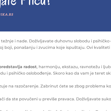
e, težnje i nade. Doživljavate duhovnu slobodu i psihič
oj boji, ponašanju i zvucima koje ispuštaju. Ovi kvalit
 predstavlja radost
, harmoniju, ekstazu, ravnotežu i lj
du i psihičko oslobođenje. Skoro kao da vam je teret s
uje na razočarenje. Zabrinut ćete se zbog problema ko
či da ste povučeni u previše pravaca. Doživljavate suk