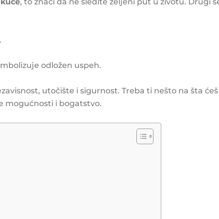
kuće
, to znači da ne sledite željeni put u životu. Drugi
.
imbolizuje odložen uspeh.
avisnost, utočište i sigurnost. Treba ti nešto na šta ćeš
e mogućnosti i bogatstvo.