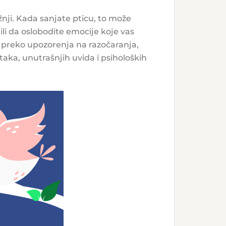
nji. Kada sanjate pticu, to može
li da oslobodite emocije koje vas
i, preko upozorenja na razočaranja,
taka, unutrašnjih uvida i psiholoških