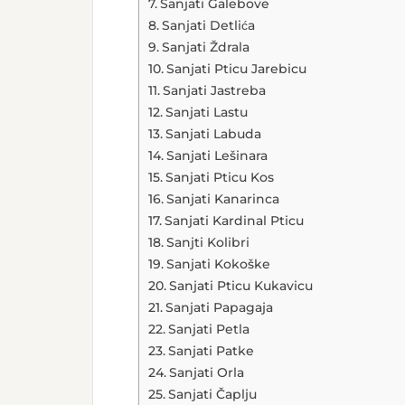
Sanjati Galebove
Sanjati Detlića
Sanjati Ždrala
Sanjati Pticu Jarebicu
Sanjati Jastreba
Sanjati Lastu
Sanjati Labuda
Sanjati Lešinara
Sanjati Pticu Kos
Sanjati Kanarinca
Sanjati Kardinal Pticu
Sanjti Kolibri
Sanjati Kokoške
Sanjati Pticu Kukavicu
Sanjati Papagaja
Sanjati Petla
Sanjati Patke
Sanjati Orla
Sanjati Čaplju