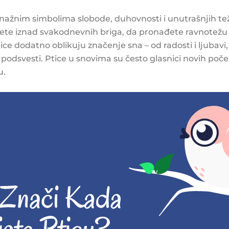
snažnim simbolima slobode, duhovnosti i unutrašnjih tež
nete iznad svakodnevnih briga, da pronađete ravnotežu i
tice dodatno oblikuju značenje sna – od radosti i ljubav
 podsvesti. Ptice u snovima su često glasnici novih poče
u.