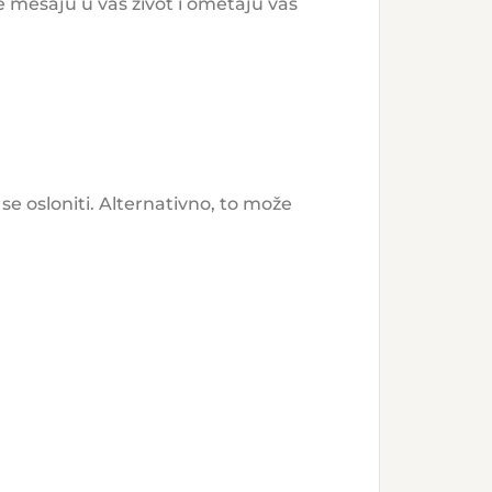
 se mešaju u vaš život i ometaju vaš
 se osloniti. Alternativno, to može