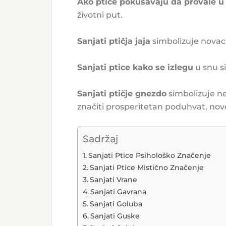
Ako ptice pokušavaju da provale u 
životni put.
Sanjati ptičja jaja
simbolizuje novac
Sanjati ptice kako se izlegu
u snu s
Sanjati ptičje gnezdo
simbolizuje nez
značiti prosperitetan poduhvat, nov
Sadržaj
Sanjati Ptice Psihološko Značenje
Sanjati Ptice Mistično Značenje
Sanjati Vrane
Sanjati Gavrana
Sanjati Goluba
Sanjati Guske