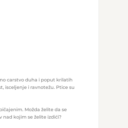
o carstvo duha i poput krilatih
 isceljenje i ravnotežu. Ptice su
ičajenim. Možda želite da se
 nad kojim se želite izdići?