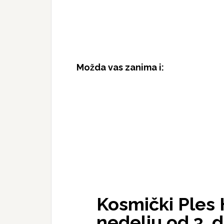
Možda vas zanima i:
Kosmički Ples 
nedelju od 3. 