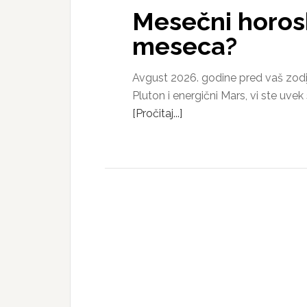
Mesečni horosk
meseca?
Avgust 2026. godine pred vaš zodij
Pluton i energični Mars, vi ste u
[Pročitaj...]