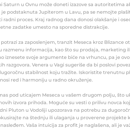
i Saturn u Ovnu može doneti izazove sa autoritetima ako
t je podstaknuta Jupiterom u Lavu, pa se nemojte plašit
 radni proces. Kraj radnog dana donosi olakšanje i ose
itetne zadatke umesto na sporedne distrakcije.
u potrazi za zaposlenjem, tranzit Meseca kroz Blizance 
u razmenu informacija, kao što su prodaja, marketing ili
no iznesete svoje argumente biće na vrhuncu, pa je ovo 
skih razgovora. Venera u Vagi sugeriše da bi poslovi pove
ugoročnu stabilnost koju tražite. Iskoristite trenutnu 
nosi red i harmoniju u radno okruženje.
danas pod uticajem Meseca u vašem drugom polju, što u
novih izvora prihoda. Moguće su vesti o prilivu novca koji
adni Pluton u Vodoliji upozorava na potrebu za dugoro
e fokusirajte na štednju ili ulaganja u proverene projekte 
asleđem. Vaša intuicija za profit je naglašena, ali je va