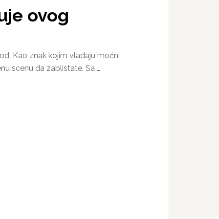
uje ovog
riod. Kao znak kojim vladaju moćni
nu scenu da zablistate. Sa …