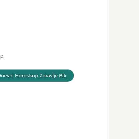
p.
nevni Horoskop Zdravlje Bik