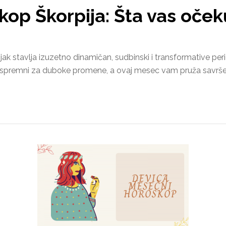
op Škorpija: Šta vas oček
ak stavlja izuzetno dinamičan, sudbinski i transformative pe
vek spremni za duboke promene, a ovaj mesec vam pruža savrše