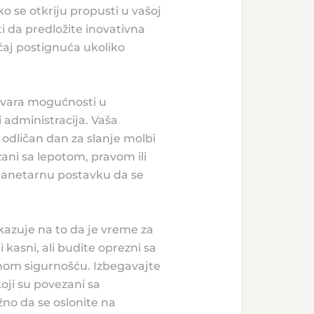
 se otkriju propusti u vašoj
i da predložite inovativna
ćaj postignuća ukoliko
otvara mogućnosti u
 administracija. Vaša
odličan dan za slanje molbi
zani sa lepotom, pravom ili
planetarnu postavku da se
kazuje na to da je vreme za
 kasni, ali budite oprezni sa
čnom sigurnošću. Izbegavajte
koji su povezani sa
žno da se oslonite na