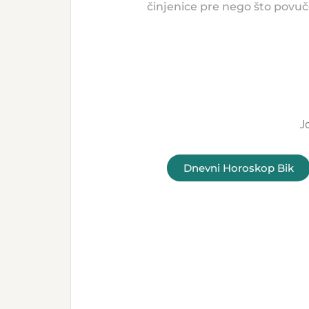
činjenice pre nego što povuče
J
Dnevni Horoskop Bik