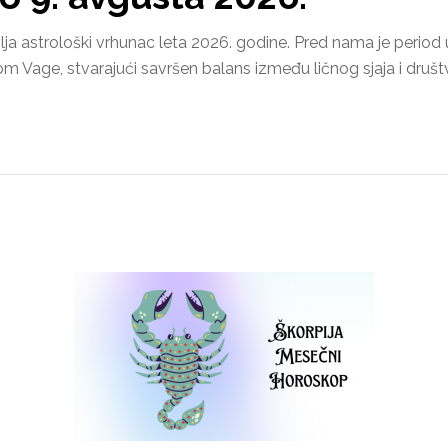
lja astrološki vrhunac leta 2026. godine. Pred nama je period
 Vage, stvarajući savršen balans između ličnog sjaja i društ