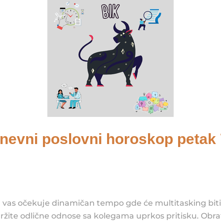
 dnevni poslovni horoskop petak 
vas očekuje dinamičan tempo gde će multitasking biti 
ržite odlične odnose sa kolegama uprkos pritisku. Obrat