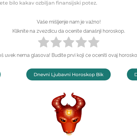
te bilo kakav ozbiljan finansijski potez.
Vaše mišljenje nam je važno!
Kliknite na zvezdicu da ocenite današnji horoskop.
oš uvek nema glasova! Budite prvi koji će oceniti ovaj horosko
Dnevni Ljubavni Horoskop Bik
D