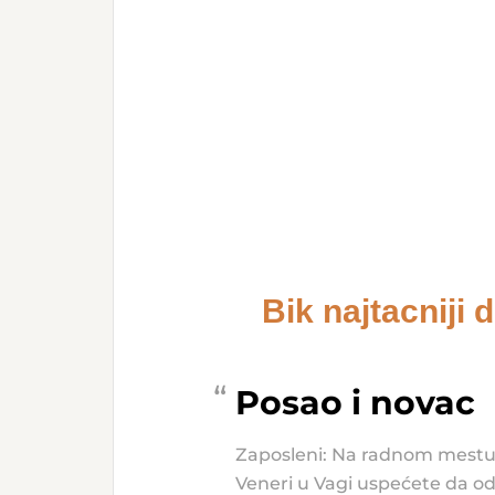
Bik najtacniji
Posao i novac
Zaposleni: Na radnom mestu 
Veneri u Vagi uspećete da od