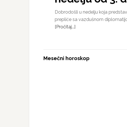
Dobrodošli u nedelju koja predstav
prepliće sa vazdušnom diplomatijom
[Pročitaj...]
Mesečni horoskop