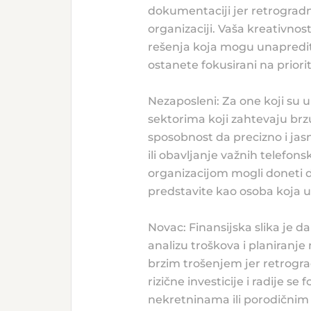
dokumentaciji jer retrogradn
organizaciji. Vaša kreativnos
rešenja koja mogu unaprediti
ostanete fokusirani na prior
Nezaposleni: Za one koji su 
sektorima koji zahtevaju brz
sposobnost da precizno i jas
ili obavljanje važnih telefon
organizacijom mogli doneti d
predstavite kao osoba koja u
Novac: Finansijska slika je 
analizu troškova i planiranje 
brzim trošenjem jer retrogr
rizične investicije i radije s
nekretninama ili porodičnim n