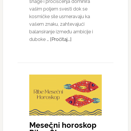
snage i pročišćenja dominira
vašim poljem svesti dok se
kosmičke sile usmeravaju ka
vašem znaku, zahtevajući
balansiranje između ambicije i
duboke …
[Pročitaj...]
Mesečni horoskop