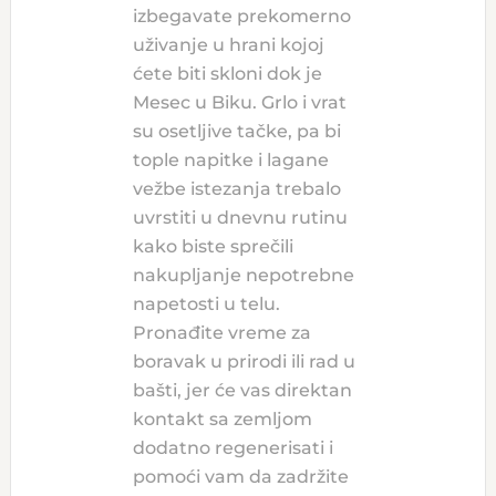
izbegavate prekomerno
uživanje u hrani kojoj
ćete biti skloni dok je
Mesec u Biku. Grlo i vrat
su osetljive tačke, pa bi
tople napitke i lagane
vežbe istezanja trebalo
uvrstiti u dnevnu rutinu
kako biste sprečili
nakupljanje nepotrebne
napetosti u telu.
Pronađite vreme za
boravak u prirodi ili rad u
bašti, jer će vas direktan
kontakt sa zemljom
dodatno regenerisati i
pomoći vam da zadržite