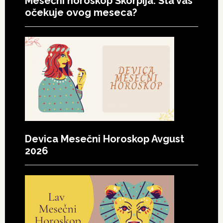
Mesečni horoskop Škorpija: Šta vas
očekuje ovog meseca?
Devica Mesečni Horoskop Avgust
2026