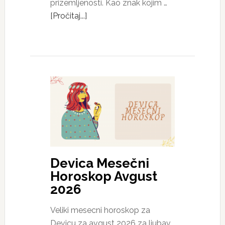
prizemljenosti. Kao znak kojim …
[Pročitaj...]
Devica Mesečni
Horoskop Avgust
2026
Veliki mesecni horoskop za
Devicu za avgust 2026 za ljubav,