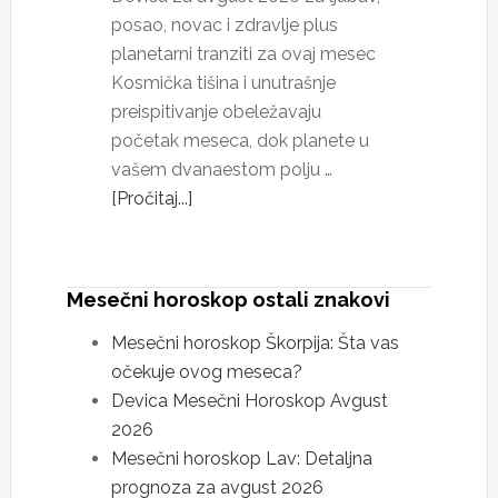
posao, novac i zdravlje plus
planetarni tranziti za ovaj mesec
Kosmička tišina i unutrašnje
preispitivanje obeležavaju
početak meseca, dok planete u
vašem dvanaestom polju …
[Pročitaj...]
Mesečni horoskop ostali znakovi
Mesečni horoskop Škorpija: Šta vas
očekuje ovog meseca?
Devica Mesečni Horoskop Avgust
2026
Mesečni horoskop Lav: Detaljna
prognoza za avgust 2026