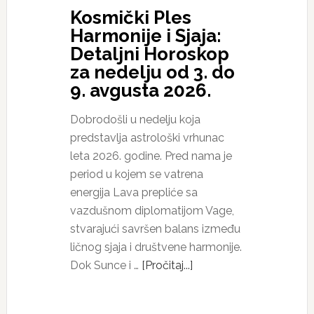
Kosmički Ples
Harmonije i Sjaja:
Detaljni Horoskop
za nedelju od 3. do
9. avgusta 2026.
Dobrodošli u nedelju koja
predstavlja astrološki vrhunac
leta 2026. godine. Pred nama je
period u kojem se vatrena
energija Lava prepliće sa
vazdušnom diplomatijom Vage,
stvarajući savršen balans između
ličnog sjaja i društvene harmonije.
Dok Sunce i …
[Pročitaj...]