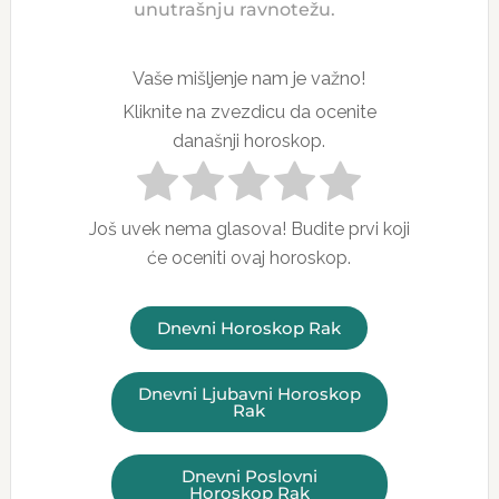
unutrašnju ravnotežu.
Vaše mišljenje nam je važno!
Kliknite na zvezdicu da ocenite
današnji horoskop.
Još uvek nema glasova! Budite prvi koji
će oceniti ovaj horoskop.
Dnevni Horoskop Rak
Dnevni Ljubavni Horoskop
Rak
Dnevni Poslovni
Horoskop Rak