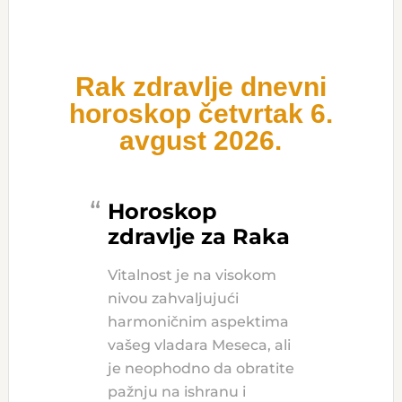
Rak zdravlje dnevni
horoskop četvrtak 6.
avgust 2026.
Horoskop
zdravlje za Raka
Vitalnost je na visokom
nivou zahvaljujući
harmoničnim aspektima
vašeg vladara Meseca, ali
je neophodno da obratite
pažnju na ishranu i