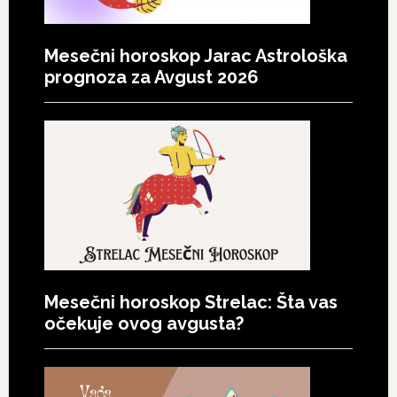
Mesečni horoskop Jarac Astrološka
prognoza za Avgust 2026
Mesečni horoskop Strelac: Šta vas
očekuje ovog avgusta?