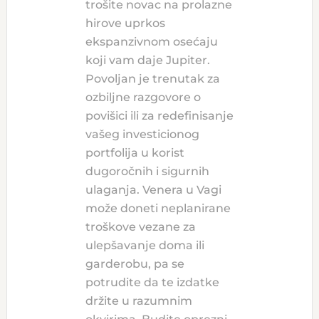
trošite novac na prolazne
hirove uprkos
ekspanzivnom osećaju
koji vam daje Jupiter.
Povoljan je trenutak za
ozbiljne razgovore o
povišici ili za redefinisanje
vašeg investicionog
portfolija u korist
dugoročnih i sigurnih
ulaganja. Venera u Vagi
može doneti neplanirane
troškove vezane za
ulepšavanje doma ili
garderobu, pa se
potrudite da te izdatke
držite u razumnim