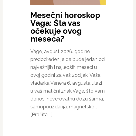
Mesečni horoskop
Vaga: Šta vas
očekuje ovog
meseca?
Vage, avgust 2026. godine
predodređen je da bude jedan od
najvažnijih i najlepših meseci u
ovoj godini za vaš zodijak. Vaša
vladarka Venera 6. avgusta ulazi
u vaš matični znak Vage, što vam
donosi neverovatnu dozu šarma,
samopouzdanja, magnetske …
[Pročitaj...]