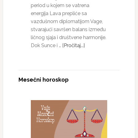
period u kojem se vatrena
energija Lava prepliće sa
vazdušnom diplomatijom Vage,
stvarajući savršen balans između
ličnog sjaja i društvene harmonije.
Dok Sunce i …
[Pročitaj...]
Mesečni horoskop