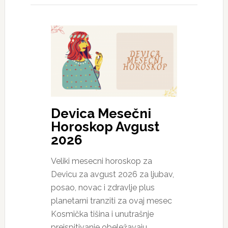
Devica Mesečni
Horoskop Avgust
2026
Veliki mesecni horoskop za
Devicu za avgust 2026 za ljubav,
posao, novac i zdravlje plus
planetarni tranziti za ovaj mesec
Kosmička tišina i unutrašnje
preispitivanje obeležavaju