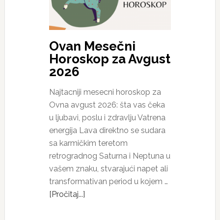
Ovan Mesečni
Horoskop za Avgust
2026
Najtacniji mesecni horoskop za
Ovna avgust 2026: šta vas čeka
u ljubavi, poslu i zdravlju Vatrena
energija Lava direktno se sudara
sa karmičkim teretom
retrogradnog Saturna i Neptuna u
vašem znaku, stvarajući napet ali
transformativan period u kojem …
[Pročitaj...]