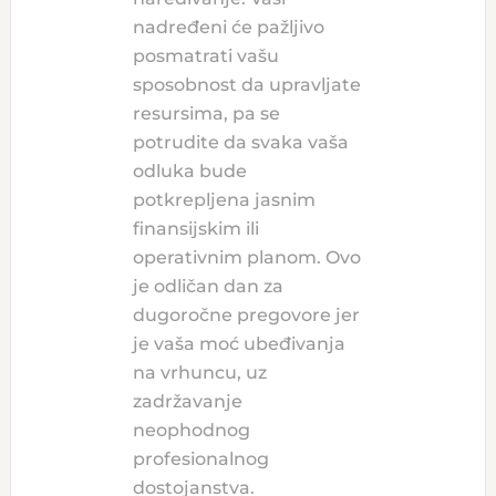
nadređeni će pažljivo
posmatrati vašu
sposobnost da upravljate
resursima, pa se
potrudite da svaka vaša
odluka bude
potkrepljena jasnim
finansijskim ili
operativnim planom. Ovo
je odličan dan za
dugoročne pregovore jer
je vaša moć ubeđivanja
na vrhuncu, uz
zadržavanje
neophodnog
profesionalnog
dostojanstva.