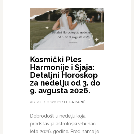
Kosmički Ples
Harmonije i Sjaja:
Detaljni Horoskop
za nedelju od 3. do
9. avgusta 2026.
АВГУСТ 1, 2026
BY
SOFIJA BABIĆ
Dobrodošli u nedelju koja
predstavlja astrološki vrhunac
leta 2026. godine. Pred nama je