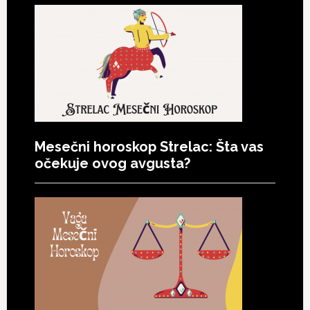
Mesečni horoskop Strelac: Šta vas
očekuje ovog avgusta?