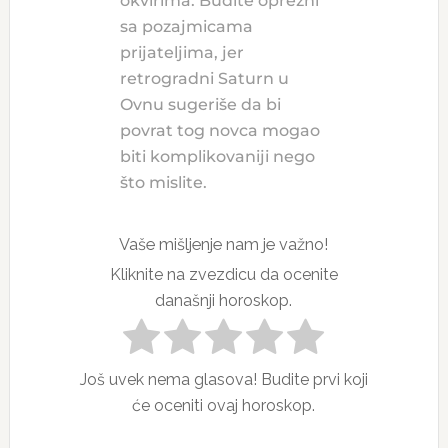
okvirima. Budite oprezni
sa pozajmicama
prijateljima, jer
retrogradni Saturn u
Ovnu sugeriše da bi
povrat tog novca mogao
biti komplikovaniji nego
što mislite.
Vaše mišljenje nam je važno!
Kliknite na zvezdicu da ocenite
današnji horoskop.
Još uvek nema glasova! Budite prvi koji
će oceniti ovaj horoskop.