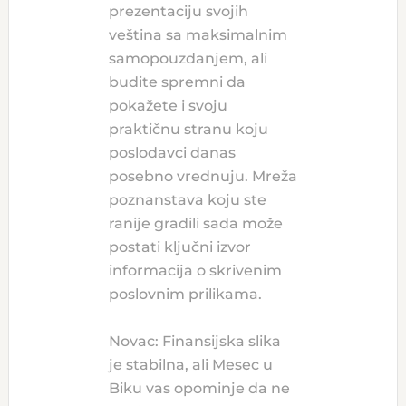
prezentaciju svojih
veština sa maksimalnim
samopouzdanjem, ali
budite spremni da
pokažete i svoju
praktičnu stranu koju
poslodavci danas
posebno vrednuju. Mreža
poznanstava koju ste
ranije gradili sada može
postati ključni izvor
informacija o skrivenim
poslovnim prilikama.
Novac: Finansijska slika
je stabilna, ali Mesec u
Biku vas opominje da ne