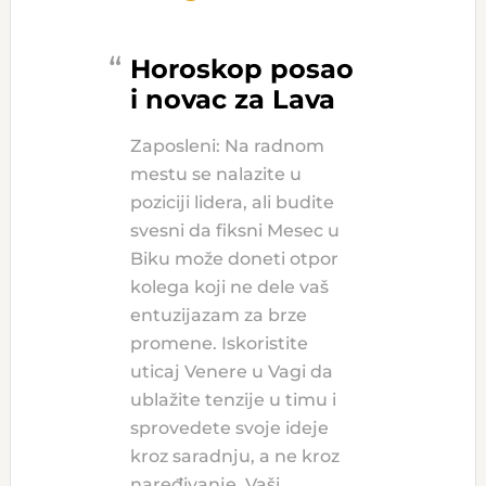
Horoskop posao
i novac za Lava
Zaposleni: Na radnom
mestu se nalazite u
poziciji lidera, ali budite
svesni da fiksni Mesec u
Biku može doneti otpor
kolega koji ne dele vaš
entuzijazam za brze
promene. Iskoristite
uticaj Venere u Vagi da
ublažite tenzije u timu i
sprovedete svoje ideje
kroz saradnju, a ne kroz
naređivanje. Vaši