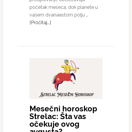
početak meseca, dok planete u
vašem dvanaestom polju …
[Pročitaj...]
Mesečni horoskop
Strelac: Šta vas
očekuje ovog
avgusta?