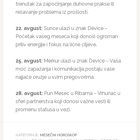
trenutak za započinjanje duhovne prakse ili
rešavanje problema iz prošlosti.
22. avgust:
Sunce ulazi u znak Device –
Početak vašeg meseca koji donosi ogroman
priliv energije i fokus na lične ciljeve.
25. avgust:
Merkur ulazi u znak Device – Vaša
moć zapažanja i komunikacija postaju vaše
najjače oružje u svim pregovorima.
28. avgust:
Pun Mesec u Ribama – Vrhunac u
sferi partnerstva koji donosi važne vesti ili
promenu statusa u vezi.
КАТЕГОРИЈЕ:
MESEČNI HOROSKOP