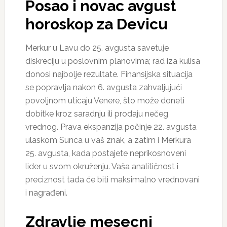
Posao i novac avgust
horoskop za Devicu
Merkur u Lavu do 25. avgusta savetuje
diskreciju u poslovnim planovima; rad iza kulisa
donosi najbolje rezultate. Finansijska situacija
se popravlja nakon 6. avgusta zahvaljujući
povoljnom uticaju Venere, što može doneti
dobitke kroz saradnju ili prodaju nečeg
vrednog. Prava ekspanzija počinje 22. avgusta
ulaskom Sunca u vaš znak, a zatim i Merkura
25. avgusta, kada postajete neprikosnoveni
lider u svom okruženju. Vaša analitičnost i
preciznost tada će biti maksimalno vrednovani
i nagrađeni.
Zdravlje mesecni