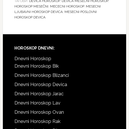
ТАГОВИ:
DEVICA HOROSKOP
,
DEVICA MESECNI HOROSKOP
,
HOROSKOP MESEČNI
,
MECECNI HOROSKOP
,
MESECNI
LJUBAVNI HOROSKOP DEVICA
,
MESECNI POSLOVNI
HOROSKOP DEVICA
Footer
HOROSKOP DNEVNI:
Dnevni Horoskop
Dnevni Horoskop Bik
Dnevni Horoskop Blizanci
Dnevni Horoskop Devica
Dnevni Horoskop Jarac
Dnevni Horoskop Lav
Dnevni Horoskop Ovan
Dnevni Horoskop Rak