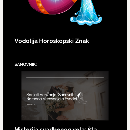
Vodolija Horoskopski Znak
SANOVNIK:
Misterija svadbenog vela: Šta