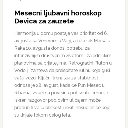
Mesecni ljubavni horoskop
Devica za zauzete
Harmonija u domu postaje vaš prioritet od 6.
avgusta sa Venerom u Vagi, ali ulazak Marsa u
Raka 10. avgusta donosi potrebu za
intenzivnijim društvenim životom i zajedničkim
planovima sa prijateljima. Retrogradni Pluton u
Vodoliji zahteva da preispitate rutinu koja guši
vašu vezu. Ključni trenutak za stabilnost
odnosa je 28. avgust, kada će Pun Mesec u
Ribama izvući na površinu potisnute emocije.
Iskren razgovor pod ovim uticajem može
produbiti vašu bliskost i rešiti nesuglasice koje
su tinjale tokom celog leta.