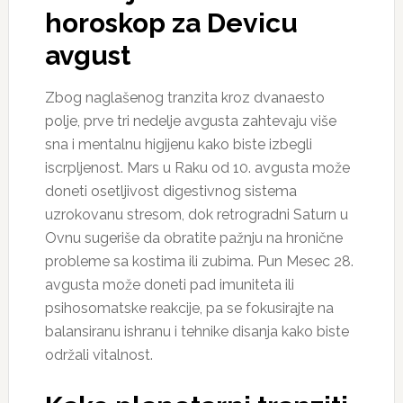
horoskop za Devicu
avgust
Zbog naglašenog tranzita kroz dvanaesto
polje, prve tri nedelje avgusta zahtevaju više
sna i mentalnu higijenu kako biste izbegli
iscrpljenost. Mars u Raku od 10. avgusta može
doneti osetljivost digestivnog sistema
uzrokovanu stresom, dok retrogradni Saturn u
Ovnu sugeriše da obratite pažnju na hronične
probleme sa kostima ili zubima. Pun Mesec 28.
avgusta može doneti pad imuniteta ili
psihosomatske reakcije, pa se fokusirajte na
balansiranu ishranu i tehnike disanja kako biste
održali vitalnost.