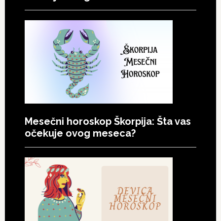
Mesečni horoskop Škorpija: Šta vas
očekuje ovog meseca?