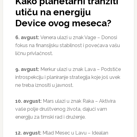
Kako planetarni tranziti
utiču na energiju
Device ovog meseca?
6. avgust:
Venera ulazi u znak Vage – Donosi
fokus na finansijsku stabilnost i povećava vašu
ličnu privlačnost.
9. avgust:
Merkur ulazi u znak Lava – Podstiče
introspekciju i planiranje strategija koje još uvek
ne treba iznositi u javnost.
10. avgust:
Mars ulazi u znak Raka – Aktivira
vaše polje društvenog života, dajući vam
energiju za timski rad i druženje.
12. avgust:
Mlad Mesec u Lavu – Idealan