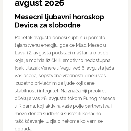
avgust 2026
Mesecni ljubavni horoskop
Devica za slobodne
Početak avgusta donosi suptilnu i pomalo
tajanstvenu energiju, gde će Mlad Mesec u
Lavu 12. avgusta podstaći maštanja o osobi
koja je možda fizički ili emotivno nedostupna.
Ipak, ulazak Venere u Vagu već 6. avgusta jača
vaš osećaj sopstvene vrednosti, čineći vas
izuzetno privlačnim za ljude koji cene
stabilnost i integritet. Najznačajniji preokret
očekuje vas 28. avgusta tokom Punog Meseca
u Ribama, koji aktivira vaše polje partnerstva i
može doneti sudbinski susret ili konačno
raščišćavanje iluzija o nekome ko vam se
dopada.