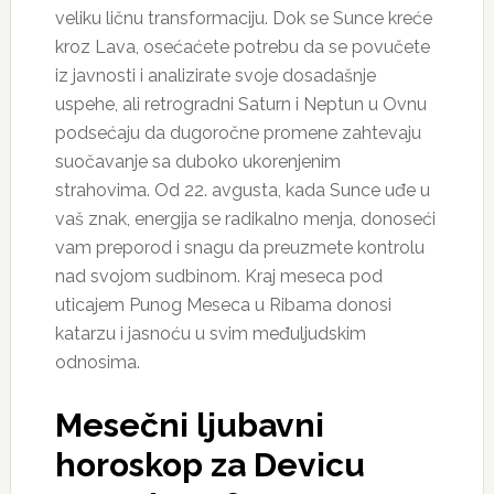
veliku ličnu transformaciju. Dok se Sunce kreće
kroz Lava, osećaćete potrebu da se povučete
iz javnosti i analizirate svoje dosadašnje
uspehe, ali retrogradni Saturn i Neptun u Ovnu
podsećaju da dugoročne promene zahtevaju
suočavanje sa duboko ukorenjenim
strahovima. Od 22. avgusta, kada Sunce uđe u
vaš znak, energija se radikalno menja, donoseći
vam preporod i snagu da preuzmete kontrolu
nad svojom sudbinom. Kraj meseca pod
uticajem Punog Meseca u Ribama donosi
katarzu i jasnoću u svim međuljudskim
odnosima.
Mesečni ljubavni
horoskop za Devicu