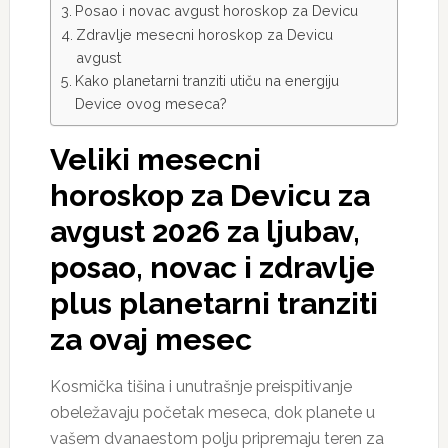
Posao i novac avgust horoskop za Devicu
Zdravlje mesecni horoskop za Devicu
avgust
Kako planetarni tranziti utiču na energiju
Device ovog meseca?
Veliki mesecni
horoskop za Devicu za
avgust 2026 za ljubav,
posao, novac i zdravlje
plus planetarni tranziti
za ovaj mesec
Kosmička tišina i unutrašnje preispitivanje
obeležavaju početak meseca, dok planete u
vašem dvanaestom polju pripremaju teren za