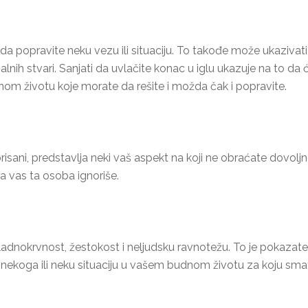
da popravite neku vezu ili situaciju. To takođe može ukazivati 
jalnih stvari. Sanjati da uvlačite konac u iglu ukazuje na to da 
 životu koje morate da rešite i možda čak i popravite.
orisani, predstavlja neki vaš aspekt na koji ne obraćate dovol
a vas ta osoba ignoriše.
adnokrvnost, žestokost i neljudsku ravnotežu. To je pokazatelj 
ekoga ili neku situaciju u vašem budnom životu za koju smatra