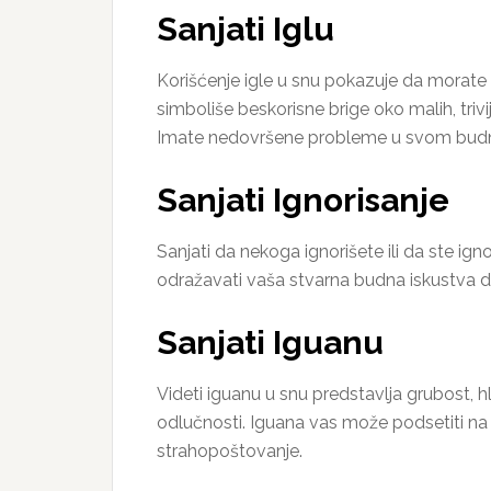
Sanjati Iglu
Korišćenje igle u snu pokazuje da morate 
simboliše beskorisne brige oko malih, trivi
Imate nedovršene probleme u svom budnom
Sanjati Ignorisanje
Sanjati da nekoga ignorišete ili da ste ign
odražavati vaša stvarna budna iskustva d
Sanjati Iguanu
Videti iguanu u snu predstavlja grubost, hl
odlučnosti. Iguana vas može podsetiti na n
strahopoštovanje.