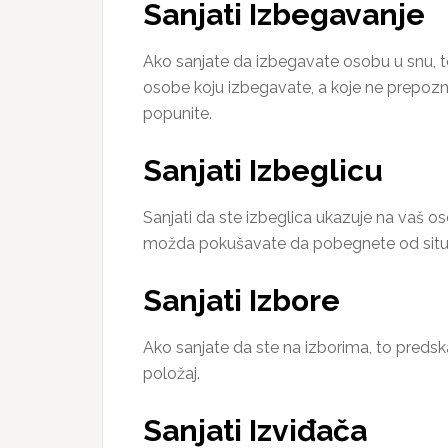
Sanjati Izbegavanje
Ako sanjate da izbegavate osobu u snu, t
osobe koju izbegavate, a koje ne prepoznaj
popunite.
Sanjati Izbeglicu
Sanjati da ste izbeglica ukazuje na vaš o
možda pokušavate da pobegnete od situac
Sanjati Izbore
Ako sanjate da ste na izborima, to predskaz
položaj.
Sanjati Izviđača