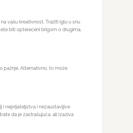
na vašu kreativnost. Tražiti iglu u snu
ćete biti opterećeni brigom o drugima.
jno pažnje. Alternativno, to može
i neprijateljstva i nezaustavljive
te da je zastrašujuća, ali izaziva