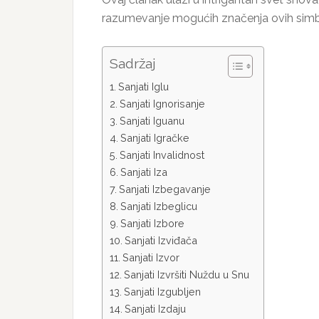
razumevanje mogućih značenja ovih simb
Sadržaj
Sanjati Iglu
Sanjati Ignorisanje
Sanjati Iguanu
Sanjati Igračke
Sanjati Invalidnost
Sanjati Iza
Sanjati Izbegavanje
Sanjati Izbeglicu
Sanjati Izbore
Sanjati Izviđača
Sanjati Izvor
Sanjati Izvršiti Nuždu u Snu
Sanjati Izgubljen
Sanjati Izdaju