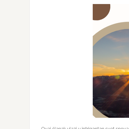
Ovaj članak ulazi u intrigantan svet snova, 