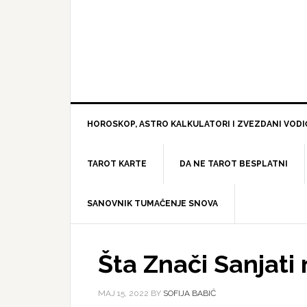
HOROSKOP, ASTRO KALKULATORI I ZVEZDANI VODI
TAROT KARTE
DA NE TAROT BESPLATNI
SANOVNIK TUMAČENJE SNOVA
Šta Znači Sanjati 
МАЈ 15, 2022
BY
SOFIJA BABIĆ