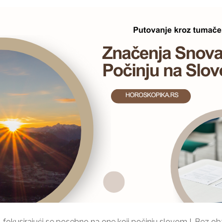
fokusirajući se posebno na one koji počinju slovom I. Bez obzira 