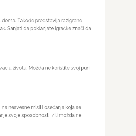
ost doma. Takođe predstavlja razigrane
ak. Sanjati da poklanjate igračke znači da
vac u životu. Možda ne koristite svoj puni
 na nesvesne misli i osećanja koja se
tanje svoje sposobnosti i/ili možda ne