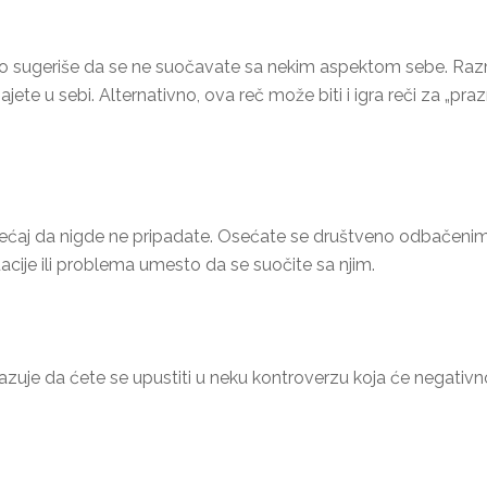
o sugeriše da se ne suočavate sa nekim aspektom sebe. Razmot
ete u sebi. Alternativno, ova reč može biti i igra reči za „pra
sećaj da nigde ne pripadate. Osećate se društveno odbačenim
ije ili problema umesto da se suočite sa njim.
uje da ćete se upustiti u neku kontroverzu koja će negativno u