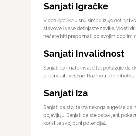
Sanjati Igračke
Videti igračke u snu simbolizuje detinjstv
stavove i vaše detinjaste navike. Videti d
nećete biti prepoznati po svojim dobrim 
Sanjati Invalidnost
Sanjati da imate invaliditet pokazuje da d
potencijal i veštine. Razmotrite simboliku
Sanjati Iza
Sanjati da stojite iza nekoga sugeriše da 
pojavljuju. Sanjati da ste ostavljeni, poka
koristite svoj puni potencijal.