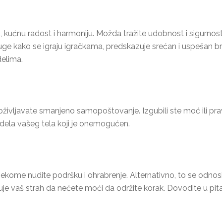
o, kućnu radost i harmoniju. Možda tražite udobnost i sigurn
ruge kako se igraju igračkama, predskazuje srećan i uspešan br
delima.
oživljavate smanjeno samopoštovanje. Izgubili ste moć ili pra
 dela vašeg tela koji je onemogućen.
nekome nudite podršku i ohrabrenje. Alternativno, to se odnosi
zuje vaš strah da nećete moći da održite korak. Dovodite u pi