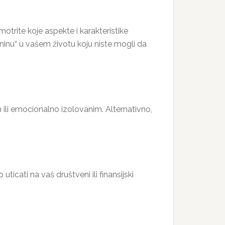
rite koje aspekte i karakteristike
zninu“ u vašem životu koju niste mogli da
 ili emocionalno izolovanim. Alternativno,
ticati na vaš društveni ili finansijski