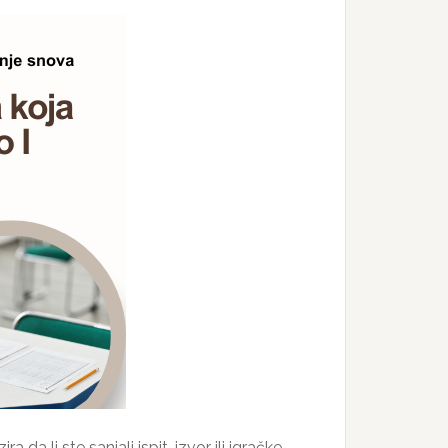
da li ste sanjali ispit, izvor ili igračke,