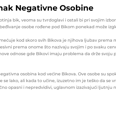
nak Negativne Osobine
otinja bik, veoma su tvrdoglavi i ostali bi pri svojim iz
. Ubeđivanje osobe rođene pod Bikom ponekad može izgl
mećuje kod skoro svih Bikova je njihova ljubav prema m
sesivni prema onome što nazivaju svojim i po svaku cenu
jihove odnose gde Bikovi imaju problema da drže svoju 
egativna osobina kod većine Bikova. Ove osobe su spo
 se lako, ali kada to učine, izuzetno im je teško da se 
no opasni i nepredvidivi, uglavnom izazivajući ljutnju na