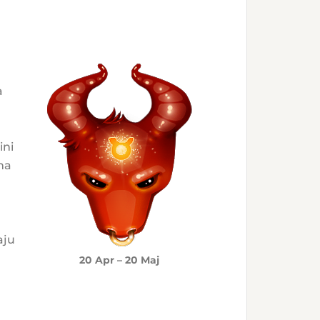
a
ini
ma
aju
20 Apr – 20 Maj
j