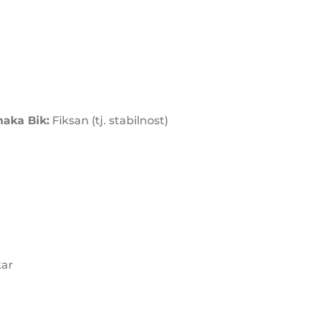
naka Bik:
Fiksan (tj. stabilnost)
ar