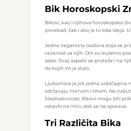
Bik Horoskopski Z
Bikovi, kao i njihova horoskopska živ
ponekad, čak i ako je to loša ideja
Jedna negativna osobina koja se pri
vezanost za njih. Oni su izuzetno po
sebe. Ovaj aspekt se proteže i na n
do kojih im je stalo.
Ljubomora je još jedna uobičajena n
održavaju mirnom i tihom. Ne naljute
hladnokrvnost, Bikovi mogu biti prilič
ostaviti na miru dok se ne oporave.
Tri Različita Bika