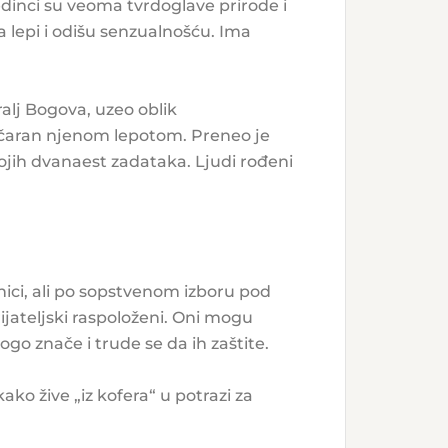
dinci su veoma tvrdoglave prirode i
lepi i odišu senzualnošću. Ima
alj Bogova, uzeo oblik
 očaran njenom lepotom. Preneo je
ojih dvanaest zadataka. Ljudi rođeni
benici, ali po sopstvenom izboru pod
ijateljski raspoloženi. Oni mogu
go znače i trude se da ih zaštite.
ako žive „iz kofera“ u potrazi za