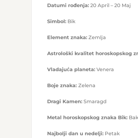
Datumi rođenja:
20 April – 20 Maj
Simbol:
Bik
Element znaka:
Zemlja
Astrološki kvalitet horoskopskog z
Vladajuća planeta:
Venera
Boje znaka:
Zelena
Dragi Kamen:
Smaragd
Metal horoskopskog znaka Bik:
Bak
Najbolji dan u nedelji:
Petak