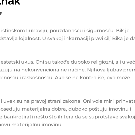
Znak
Р
stinskom ljubavlju, pouzdanošću i sigurnošću. Bik je
tavlja lojalnost. U svakoj inkarnaciji pravi cilj Bika je d
estetski ukus. Oni su takođe duboko religiozni, ali u već
kazuju na nekonvencionalne načine. Njihova ljubav pre
obnošću i raskošnošću. Ako se ne kontroliše, ovo može
 i uvek su na pravoj strani zakona. Oni vole mir i prihvat
 poseduju materijalna dobra, duboko poštuju imovinu i
e bankrotirati nešto što ih tera da se suprotstave svako
hovu materijalnu imovinu.