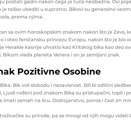
u postati gadni nakon čega je tuča neizbežna. Ovi poje
je teško ubediti u suprotno. Bikovi su generalno veoma 
 pola, prema njima.
ezan sa ovim horoskopskim znakom nakon što je Zevs, kr
eo i oteo feničansku princezu Evropu, nakon što je bio
je Herakle kasnije uhvatio kao Kritskog bika kao deo sv
i. Bikom vlada planeta Venera i on je zemljani znak.
nak Pozitivne Osobine
ika. Bik voli slobodu i nezavisnost. Bili bi odlični sled
 Ljudi rođeni pod znakom Bika su pristupačni, topli i pr
 imati osmeh na licu. Dostojanstvo, ponos i čast im mno
traživačke su prirode, pa se mnogi od njih mogu videti k