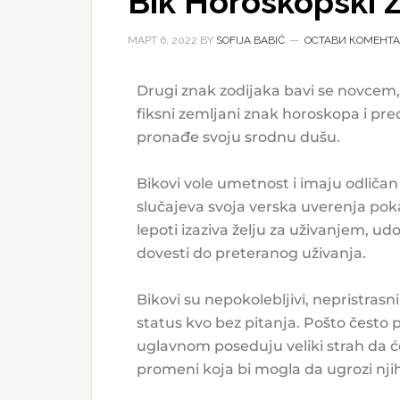
Bik Horoskopski 
МАРТ 6, 2022
BY
SOFIJA BABIĆ
ОСТАВИ КОМЕНТА
Drugi znak zodijaka bavi se novcem, i
fiksni zemljani znak horoskopa i preds
pronađe svoju srodnu dušu.
Bikovi vole umetnost i imaju odličan 
slučajeva svoja verska uverenja po
lepoti izaziva želju za uživanjem, ud
dovesti do preteranog uživanja.
Bikovi su nepokolebljivi, nepristrasni
status kvo bez pitanja. Pošto često
uglavnom poseduju veliki strah da ć
promeni koja bi mogla da ugrozi nji