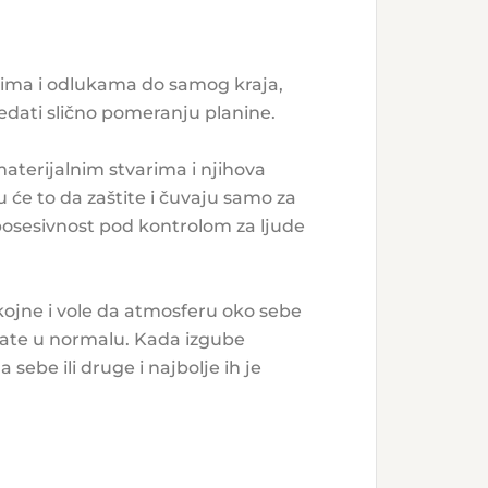
borima i odlukama do samog kraja,
edati slično pomeranju planine.
aterijalnim stvarima i njihova
 će to da zaštite i čuvaju samo za
posesivnost pod kontrolom za ljude
kojne i vole da atmosferu oko sebe
vrate u normalu. Kada izgube
 sebe ili druge i najbolje ih je