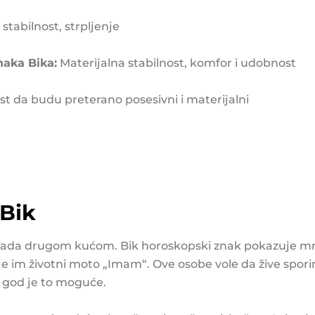
, stabilnost, strpljenje
naka Bika:
Materijalna stabilnost, komfor i udobnost
st da budu preterano posesivni i materijalni
Bik
vlada drugom kućom. Bik horoskopski znak pokazuje mn
aje im životni moto „Imam“. Ove osobe vole da žive spori
god je to moguće.