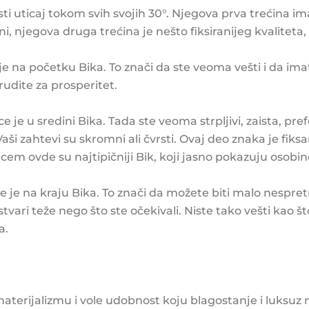
i uticaj tokom svih svojih 30°. Njegova prva trećina im
i, njegova druga trećina je nešto fiksiranijeg kvaliteta, 
je na početku Bika. To znači da ste veoma vešti i da ima
trudite za prosperitet.
je u sredini Bika. Tada ste veoma strpljivi, zaista, pre
. Vaši zahtevi su skromni ali čvrsti. Ovaj deo znaka je fi
ncem ovde su najtipičniji Bik, koji jasno pokazuju osobi
je na kraju Bika. To znači da možete biti malo nespret
tvari teže nego što ste očekivali. Niste tako vešti kao št
a.
 materijalizmu i vole udobnost koju blagostanje i luksu