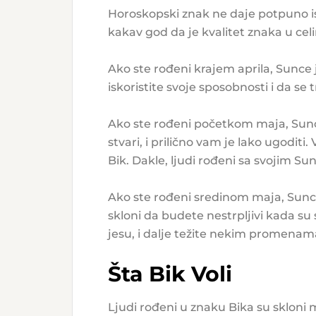
Horoskopski znak ne daje potpuno ist
kakav god da je kvalitet znaka u celin
Ako ste rođeni krajem aprila, Sunce 
iskoristite svoje sposobnosti i da se 
Ako ste rođeni početkom maja, Sunce 
stvari, i prilično vam je lako ugoditi
Bik. Dakle, ljudi rođeni sa svojim Su
Ako ste rođeni sredinom maja, Sunce 
skloni da budete nestrpljivi kada su s
jesu, i dalje težite nekim promenam
Šta Bik Voli
Ljudi rođeni u znaku Bika su skloni