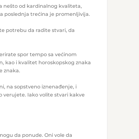
a nešto od kardinalnog kvaliteta,
a poslednja trećina je promenljivija.
te potrebu da radite stvari, da
ferirate spor tempo sa većinom
ksan, kao i kvalitet horoskopskog znaka
ne znaka.
ni, na sopstveno iznenađenje, i
o verujete. Iako volite stvari kakve
z mogu da ponude. Oni vole da