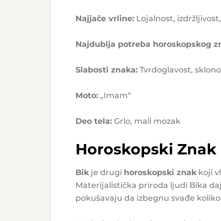
Najjače vrline:
Lojalnost, izdržljivost
Najdublja potreba horoskopskog z
Slabosti znaka:
Tvrdoglavost, sklono
Moto:
„Imam“
Deo tela:
Grlo, mali mozak
Horoskopski Znak 
Bik
je drugi
horoskopski znak
koji 
Materijalistička priroda ljudi Bika d
pokušavaju da izbegnu svađe koliko 