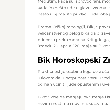
Međutim, kada su isprovocirani, mog
kada im nešto uđe u glavu, veoma ih 
nešto u njima što privlači ljude, oba
Prema Grčkoj mitologiji, Bik je pov
veličanstvenog belog bika da bi zav
princezu preko mora na Krit gde ga 
između 20. aprila i 20. maja su Bikov
Bik Horoskopski Z
Praktičnost je osobina koja pokreće B
uslovom da u potpunosti veruju vođi.
odmah učiniti ljude opuštenim i uvek
Bikovi vole da menjaju okruženje i is
novim mestima i novim iskustvima.