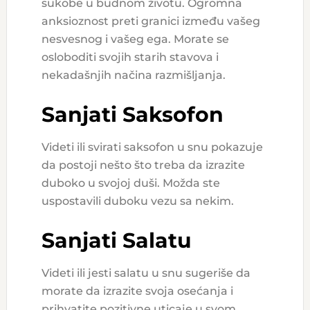
sukobe u budnom životu. Ogromna
anksioznost preti granici između vašeg
nesvesnog i vašeg ega. Morate se
osloboditi svojih starih stavova i
nekadašnjih načina razmišljanja.
Sanjati Saksofon
Videti ili svirati saksofon u snu pokazuje
da postoji nešto što treba da izrazite
duboko u svojoj duši. Možda ste
uspostavili duboku vezu sa nekim.
Sanjati Salatu
Videti ili jesti salatu u snu sugeriše da
morate da izrazite svoja osećanja i
prihvatite pozitivne uticaje u svom