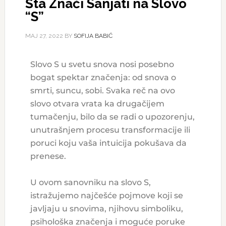
Šta Znači Sanjati na Slovo
“S”
МАЈ 27, 2022
BY
SOFIJA BABIĆ
Slovo S u svetu snova nosi posebno
bogat spektar značenja: od snova o
smrti, suncu, sobi. Svaka reč na ovo
slovo otvara vrata ka drugačijem
tumačenju, bilo da se radi o upozorenju,
unutrašnjem procesu transformacije ili
poruci koju vaša intuicija pokušava da
prenese.
U ovom sanovniku na slovo S,
istražujemo najčešće pojmove koji se
javljaju u snovima, njihovu simboliku,
psihološka značenja i moguće poruke