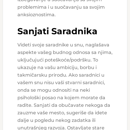
problemima i u suočavanju sa svojim
anksioznostima.
Sanjati Saradnika
Videti svoje saradnike u snu, naglašava
aspekte vašeg budnog odnosa sa njima,
uključujući poteškoće/podršku. To
ukazuje na vašu ambiciju, borbu i
takmičarsku prirodu. Ako saradnici u
vašem snu nisu vaši stvarni saradnici,
onda se mogu odnositi na neki
psihološki posao na kojem morate da
radite. Sanjati da obučavate nekoga da
zauzme vaše mesto, sugeriše da idete
dalje u pogledu nekog zadatka ili
unutrašnjeg razvoja. Ostavljate stare