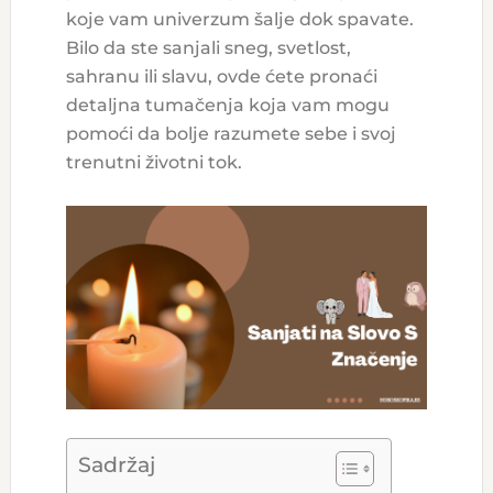
koje vam univerzum šalje dok spavate.
Bilo da ste sanjali sneg, svetlost,
sahranu ili slavu, ovde ćete pronaći
detaljna tumačenja koja vam mogu
pomoći da bolje razumete sebe i svoj
trenutni životni tok.
Sadržaj