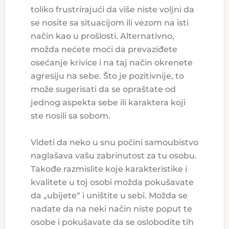
toliko frustrirajući da više niste voljni da
se nosite sa situacijom ili vezom na isti
način kao u prošlosti. Alternativno,
možda nećete moći da prevaziđete
osećanje krivice i na taj način okrenete
agresiju na sebe. Što je pozitivnije, to
može sugerisati da se opraštate od
jednog aspekta sebe ili karaktera koji
ste nosili sa sobom.
Videti da neko u snu počini samoubistvo
naglašava vašu zabrinutost za tu osobu.
Takođe razmislite koje karakteristike i
kvalitete u toj osobi možda pokušavate
da „ubijete“ i uništite u sebi. Možda se
nadate da na neki način niste poput te
osobe i pokušavate da se oslobodite tih