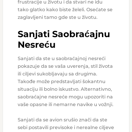
frustracije u životu i da stvari ne idu
tako glatko kako biste želeli. Osećate se
zaglavljeni tamo gde ste u životu.
Sanjati Saobraćajnu
Nesreću
Sanjati da ste u saobraćajnoj nesreći
pokazuje da se vaša uverenja, stil života
ili ciljevi sukobljavaju sa drugima.
Takođe može predstavljati šokantnu
situaciju ili bolno iskustvo. Alternativno,
saobraćajne nesreće mogu upozoriti na
vaše opasne ili nemarne navike u vožnji.
Sanjati da se avion srušio znači da ste
sebi postavili previsoke i nerealne ciljeve