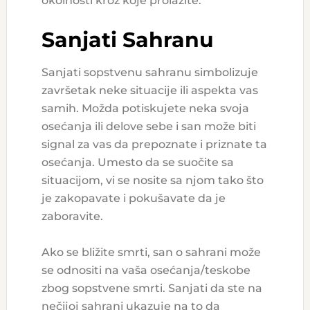
okolnosti kroz koje prolazite.
Sanjati Sahranu
Sanjati sopstvenu sahranu simbolizuje
završetak neke situacije ili aspekta vas
samih. Možda potiskujete neka svoja
osećanja ili delove sebe i san može biti
signal za vas da prepoznate i priznate ta
osećanja. Umesto da se suočite sa
situacijom, vi se nosite sa njom tako što
je zakopavate i pokušavate da je
zaboravite.
Ako se bližite smrti, san o sahrani može
se odnositi na vaša osećanja/teskobe
zbog sopstvene smrti. Sanjati da ste na
nečijoj sahrani ukazuje na to da