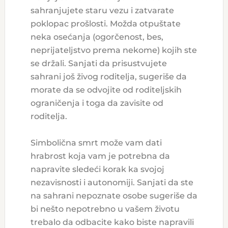
sahranjujete staru vezu i zatvarate
poklopac prošlosti. Možda otpuštate
neka osećanja (ogorčenost, bes,
neprijateljstvo prema nekome) kojih ste
se držali. Sanjati da prisustvujete
sahrani još živog roditelja, sugeriše da
morate da se odvojite od roditeljskih
ograničenja i toga da zavisite od
roditelja.
Simbolična smrt može vam dati
hrabrost koja vam je potrebna da
napravite sledeći korak ka svojoj
nezavisnosti i autonomiji. Sanjati da ste
na sahrani nepoznate osobe sugeriše da
bi nešto nepotrebno u vašem životu
trebalo da odbacite kako biste napravili