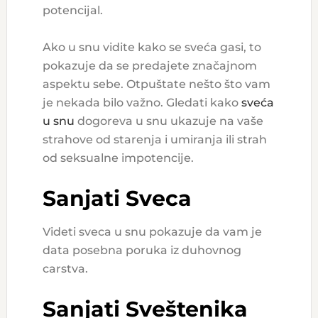
potencijal.
Ako u snu vidite kako se sveća gasi, to
pokazuje da se predajete značajnom
aspektu sebe. Otpuštate nešto što vam
je nekada bilo važno. Gledati kako
sveća
u snu
dogoreva u snu ukazuje na vaše
strahove od starenja i umiranja ili strah
od seksualne impotencije.
Sanjati Sveca
Videti sveca u snu pokazuje da vam je
data posebna poruka iz duhovnog
carstva.
Sanjati Sveštenika