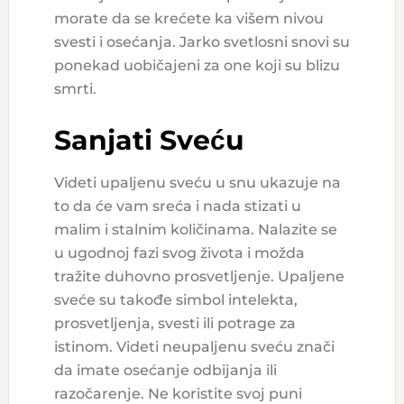
morate da se krećete ka višem nivou
svesti i osećanja. Jarko svetlosni snovi su
ponekad uobičajeni za one koji su blizu
smrti.
Sanjati Sveću
Videti upaljenu sveću u snu ukazuje na
to da će vam sreća i nada stizati u
malim i stalnim količinama. Nalazite se
u ugodnoj fazi svog života i možda
tražite duhovno prosvetljenje. Upaljene
sveće su takođe simbol intelekta,
prosvetljenja, svesti ili potrage za
istinom. Videti neupaljenu sveću znači
da imate osećanje odbijanja ili
razočarenje. Ne koristite svoj puni