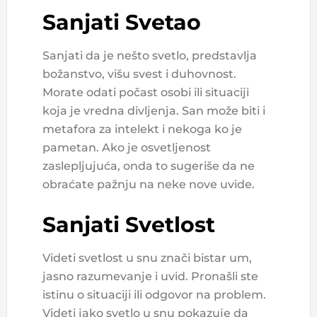
Sanjati Svetao
Sanjati da je nešto svetlo, predstavlja
božanstvo, višu svest i duhovnost.
Morate odati počast osobi ili situaciji
koja je vredna divljenja. San može biti i
metafora za intelekt i nekoga ko je
pametan. Ako je osvetljenost
zaslepljujuća, onda to sugeriše da ne
obraćate pažnju na neke nove uvide.
Sanjati Svetlost
Videti svetlost u snu znači bistar um,
jasno razumevanje i uvid. Pronašli ste
istinu o situaciji ili odgovor na problem.
Videti jako svetlo u snu pokazuje da