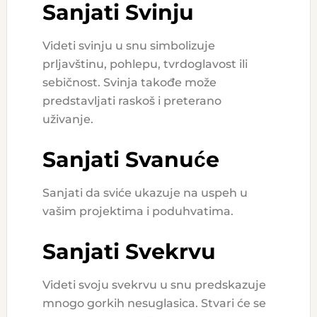
Sanjati Svinju
Videti svinju u snu simbolizuje
prljavštinu, pohlepu, tvrdoglavost ili
sebičnost. Svinja takođe može
predstavljati raskoš i preterano
uživanje.
Sanjati Svanuće
Sanjati da sviće ukazuje na uspeh u
vašim projektima i poduhvatima.
Sanjati Svekrvu
Videti svoju svekrvu u snu predskazuje
mnogo gorkih nesuglasica. Stvari će se