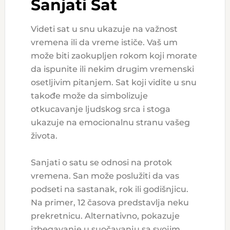
Sanjati Sat
Videti sat u snu ukazuje na važnost
vremena ili da vreme ističe. Vaš um
može biti zaokupljen rokom koji morate
da ispunite ili nekim drugim vremenski
osetljivim pitanjem. Sat koji vidite u snu
takođe može da simbolizuje
otkucavanje ljudskog srca i stoga
ukazuje na emocionalnu stranu vašeg
života.
Sanjati o satu se odnosi na protok
vremena. San može poslužiti da vas
podseti na sastanak, rok ili godišnjicu.
Na primer, 12 časova predstavlja neku
prekretnicu. Alternativno, pokazuje
izbegavanje u suočavanju sa svojim