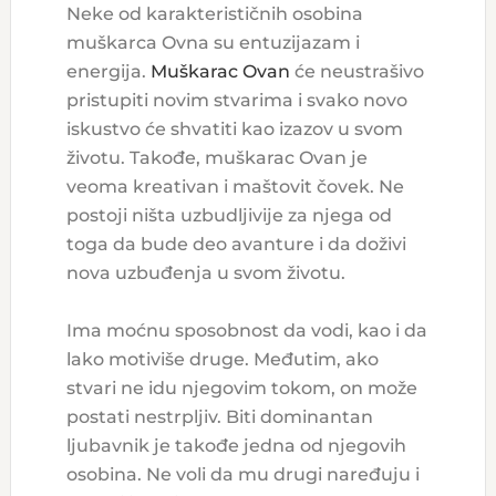
Neke od karakterističnih osobina
muškarca Ovna su entuzijazam i
energija.
Muškarac Ovan
će neustrašivo
pristupiti novim stvarima i svako novo
iskustvo će shvatiti kao izazov u ​​svom
životu. Takođe, muškarac Ovan je
veoma kreativan i maštovit čovek. Ne
postoji ništa uzbudljivije za njega od
toga da bude deo avanture i da doživi
nova uzbuđenja u svom životu.
Ima moćnu sposobnost da vodi, kao i da
lako motiviše druge. Međutim, ako
stvari ne idu njegovim tokom, on može
postati nestrpljiv. Biti dominantan
ljubavnik je takođe jedna od njegovih
osobina. Ne voli da mu drugi naređuju i