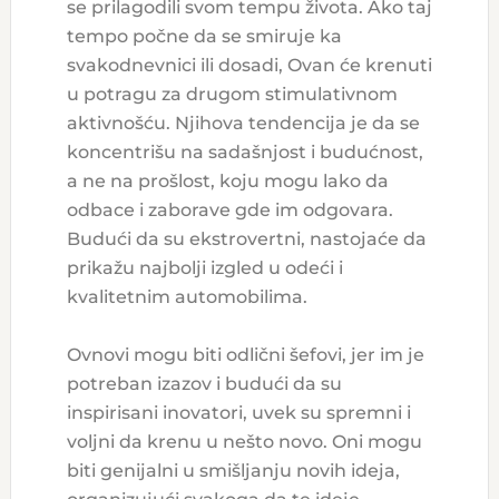
se prilagodili svom tempu života. Ako taj
tempo počne da se smiruje ka
svakodnevnici ili dosadi, Ovan će krenuti
u potragu za drugom stimulativnom
aktivnošću. Njihova tendencija je da se
koncentrišu na sadašnjost i budućnost,
a ne na prošlost, koju mogu lako da
odbace i zaborave gde im odgovara.
Budući da su ekstrovertni, nastojaće da
prikažu najbolji izgled u odeći i
kvalitetnim automobilima.
Ovnovi mogu biti odlični šefovi, jer im je
potreban izazov i budući da su
inspirisani inovatori, uvek su spremni i
voljni da krenu u nešto novo. Oni mogu
biti genijalni u smišljanju novih ideja,