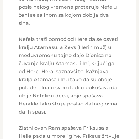
posle nekog vremena proteruje Nefelu i
ženi se sa Inom sa kojom dobija dva
sina.
Nefela traži pomoć od Here da se osveti
kralju Atamasu, a Zevs (Herin muž) u
međuvremenu tajno daje Dionisa na
čuvanje kralju Atamasu i Ini, krijući ga
od Here. Hera, saznavši to, kažnjava
kralja Atamasa i Inu tako da su oboje
poludeli. Ina u svom ludilu pokušava da
ubije Nefelinu decu, koje spašava
Herakle tako što je poslao zlatnog ovna
da ih spasi.
Zlatni ovan Ram spašava Friksusa a
Helle pada u more i gine. Friksus žrtvuje