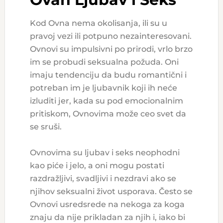
Kod Ovna nema okolisanja, ili su u
pravoj vezi ili potpuno nezainteresovani.
Ovnovi su impulsivni po prirodi, vrlo brzo
im se probudi seksualna požuda. Oni
imaju tendenciju da budu romantični i
potreban im je ljubavnik koji ih neće
izluditi jer, kada su pod emocionalnim
pritiskom, Ovnovima može ceo svet da
se sruši.
Ovnovima su ljubav i seks neophodni
kao piće i jelo, a oni mogu postati
razdražljivi, svadljivi i nezdravi ako se
njihov seksualni život usporava. Često se
Ovnovi usredsrede na nekoga za koga
znaju da nije prikladan za njih i, iako bi