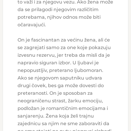
to važi i za njegovu vezu. Ako žena može
da se prilagodi njegovim različitim
potrebama, njihov odnos može biti
očaravajući.
On je fascinantan za većinu žena, ali će
se zagrejati samo za one koje pokazuju
izvesnu rezervu, jer treba da misli da je
napravio siguran izbor. U ljubavi je
nepopustljiv, preterano ljubomoran.
Ako se njegovom saputniku udvara
drugi čovek, bes ga može dovesti do
preteranosti. On je sposoban za
neograničenu strast, žarku emociju,
podložan je romantičnim emocijama i
sanjarenju. Žena koja želi trajnu
zajednicu sa njim ne sme zaboraviti da