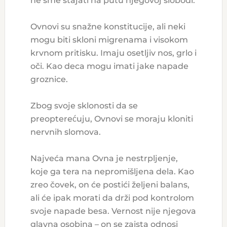
ne sme stajati na putu njegovoj slobodi.
Ovnovi su snažne konstitucije, ali neki
mogu biti skloni migrenama i visokom
krvnom pritisku. Imaju osetljiv nos, grlo i
oči. Kao deca mogu imati jake napade
groznice.
Zbog svoje sklonosti da se
preopterećuju, Ovnovi se moraju kloniti
nervnih slomova.
Najveća mana Ovna je nestrpljenje,
koje ga tera na nepromišljena dela. Kao
zreo čovek, on će postići željeni balans,
ali će ipak morati da drži pod kontrolom
svoje napade besa. Vernost nije njegova
glavna osobina – on se zaista odnosi