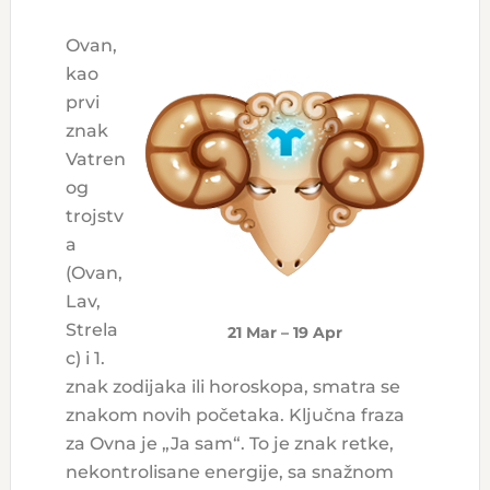
Ovan,
kao
prvi
znak
Vatren
og
trojstv
a
(Ovan,
Lav,
Strela
21 Mar – 19 Apr
c) i 1.
znak zodijaka ili horoskopa, smatra se
znakom novih početaka. Ključna fraza
za Ovna je „Ja sam“. To je znak retke,
nekontrolisane energije, sa snažnom