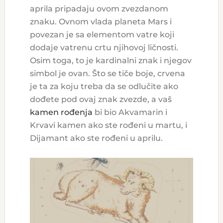
aprila pripadaju ovom zvezdanom
znaku. Ovnom vlada planeta Mars i
povezan je sa elementom vatre koji
dodaje vatrenu crtu njihovoj ličnosti.
Osim toga, to je kardinalni znak i njegov
simbol je ovan. Što se tiče boje, crvena
je ta za koju treba da se odlučite ako
dođete pod ovaj znak zvezde, a vaš
kamen rođenja
bi bio Akvamarin i
Krvavi kamen ako ste rođeni u martu, i
Dijamant ako ste rođeni u aprilu.