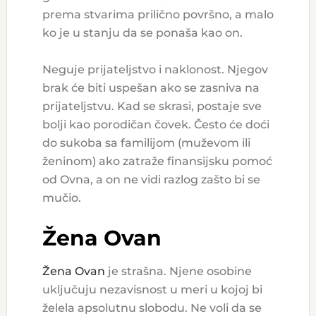
prema stvarima prilično površno, a malo
ko je u stanju da se ponaša kao on.
Neguje prijateljstvo i naklonost. Njegov
brak će biti uspešan ako se zasniva na
prijateljstvu. Kad se skrasi, postaje sve
bolji kao porodičan čovek. Često će doći
do sukoba sa familijom (muževom ili
ženinom) ako zatraže finansijsku pomoć
od Ovna, a on ne vidi razlog zašto bi se
mučio.
Žena Ovan
Žena Ovan
je strašna. Njene osobine
uključuju nezavisnost u meri u kojoj bi
želela apsolutnu slobodu. Ne voli da se