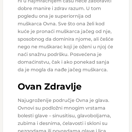
ni u najmračnijem času neće zaboraviti
dobre manire i zdrav razum. U tom
pogledu ona je superiornija od
muškarca Ovna. Sve što ona želi kod
kuće je pronaći muškarca jačeg od nje,
sposobnog da dominira njome, ali češće
nego ne muškarac koji je oženi u njoj će
naći snažnu podršku. Posvećena je
domaćinstvu, čak i ako ponekad sanja
da je mogla da nađe jačeg muškarca.
Ovan Zdravlje
Najugroženije područje Ovna je glava.
Ovnovi su podložni mnogim vrstama
bolesti glave – sinusitisu, glavoboljama,
zubima i desnima, ćelavosti i skloni su
nezgodama ili povredama glave i lica.