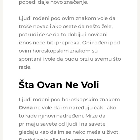
pobedi daje novo značenje.
Ljudi rođeni pod ovim znakom vole da
troše novac i ako osete da nešto žele,
potrudi će se da to dobiju i novčani
iznos neće biti prepreka. Oni rođeni pod
ovim horoskopskim znakom su
spontani i vole da budu brzi u svemu što
rade.
Šta Ovan Ne Voli
Ljudi rođeni pod horoskopskim znakom
Ovna
ne vole da im naređuju čak i ako
to rade njihovi nadređeni. Mrze da
primaju savete od ljudi i na savete
gledaju kao da im se neko meša u život.