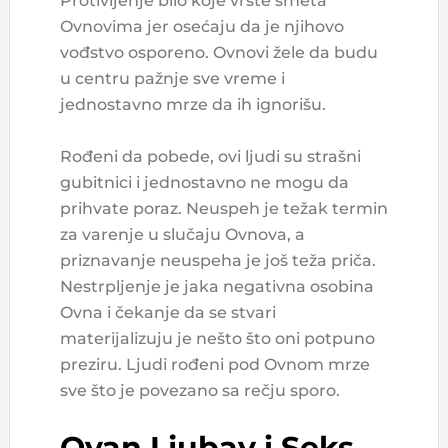
Protivljenje bilo koje vrste smeta
Ovnovima jer osećaju da je njihovo
vođstvo osporeno. Ovnovi žele da budu
u centru pažnje sve vreme i
jednostavno mrze da ih ignorišu.
Rođeni da pobede, ovi ljudi su strašni
gubitnici i jednostavno ne mogu da
prihvate poraz. Neuspeh je težak termin
za varenje u slučaju Ovnova, a
priznavanje neuspeha je još teža priča.
Nestrpljenje je jaka negativna osobina
Ovna i čekanje da se stvari
materijalizuju je nešto što oni potpuno
preziru. Ljudi rođeni pod Ovnom mrze
sve što je povezano sa rečju sporo.
Ovan Ljubav i Seks