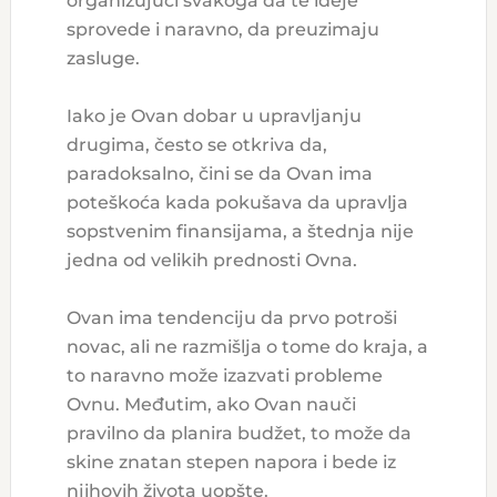
organizujući svakoga da te ideje
sprovede i naravno, da preuzimaju
zasluge.
Iako je Ovan dobar u upravljanju
drugima, često se otkriva da,
paradoksalno, čini se da Ovan ima
poteškoća kada pokušava da upravlja
sopstvenim finansijama, a štednja nije
jedna od velikih prednosti Ovna.
Ovan ima tendenciju da prvo potroši
novac, ali ne razmišlja o tome do kraja, a
to naravno može izazvati probleme
Ovnu. Međutim, ako Ovan nauči
pravilno da planira budžet, to može da
skine znatan stepen napora i bede iz
njihovih života uopšte.