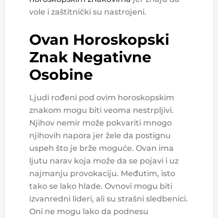
vole i zaštitnički su nastrojeni.
Ovan Horoskopski
Znak Negativne
Osobine
Ljudi rođeni pod ovim horoskopskim
znakom mogu biti veoma nestrpljivi.
Njihov nemir može pokvariti mnogo
njihovih napora jer žele da postignu
uspeh što je brže moguće. Ovan ima
ljutu narav koja može da se pojavi i uz
najmanju provokaciju. Međutim, isto
tako se lako hlade. Ovnovi mogu biti
izvanredni lideri, ali su strašni sledbenici.
Oni ne mogu lako da podnesu