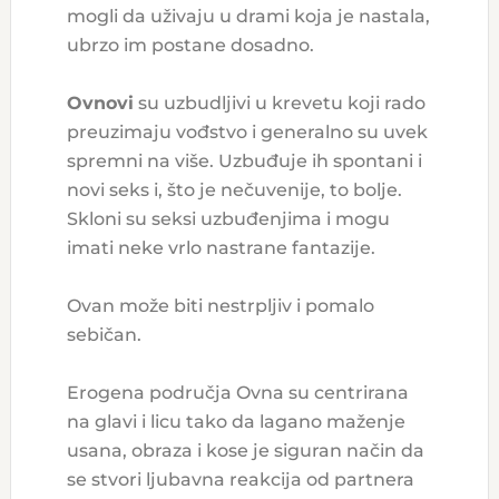
mogli da uživaju u drami koja je nastala,
ubrzo im postane dosadno.
Ovnovi
su uzbudljivi u krevetu koji rado
preuzimaju vođstvo i generalno su uvek
spremni na više. Uzbuđuje ih spontani i
novi seks i, što je nečuvenije, to bolje.
Skloni su seksi uzbuđenjima i mogu
imati neke vrlo nastrane fantazije.
Ovan može biti nestrpljiv i pomalo
sebičan.
Erogena područja Ovna su centrirana
na glavi i licu tako da lagano maženje
usana, obraza i kose je siguran način da
se stvori ljubavna reakcija od partnera