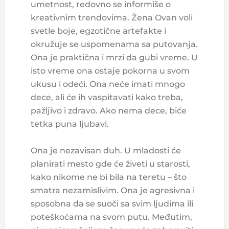
umetnost, redovno se informiše o
kreativnim trendovima. Žena Ovan voli
svetle boje, egzotične artefakte i
okružuje se uspomenama sa putovanja.
Ona je praktična i mrzi da gubi vreme. U
isto vreme ona ostaje pokorna u svom
ukusu i odeći. Ona neće imati mnogo
dece, ali će ih vaspitavati kako treba,
pažljivo i zdravo. Ako nema dece, biće
tetka puna ljubavi.
Ona je nezavisan duh. U mladosti će
planirati mesto gde će živeti u starosti,
kako nikome ne bi bila na teretu – što
smatra nezamislivim. Ona je agresivna i
sposobna da se suoči sa svim ljudima ili
poteškoćama na svom putu. Međutim,