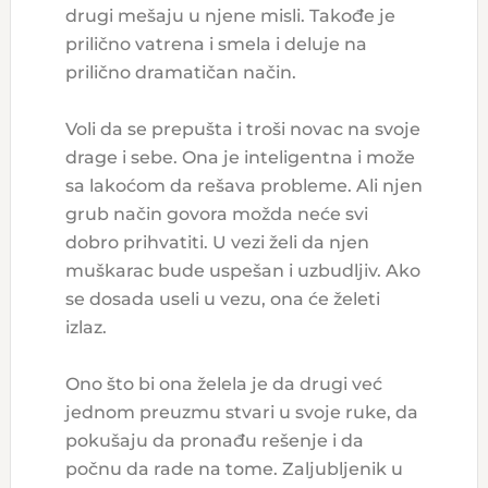
drugi mešaju u njene misli. Takođe je
prilično vatrena i smela i deluje na
prilično dramatičan način.
Voli da se prepušta i troši novac na svoje
drage i sebe. Ona je inteligentna i može
sa lakoćom da rešava probleme. Ali njen
grub način govora možda neće svi
dobro prihvatiti. U vezi želi da njen
muškarac bude uspešan i uzbudljiv. Ako
se dosada useli u vezu, ona će želeti
izlaz.
Ono što bi ona želela je da drugi već
jednom preuzmu stvari u svoje ruke, da
pokušaju da pronađu rešenje i da
počnu da rade na tome. Zaljubljenik u