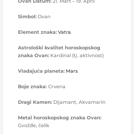
Ovan Datum:
21. Mart – 19. April
Simbol:
Ovan
Element znaka:
Vatra
Astrološki kvalitet horoskopskog
znaka Ovan:
Kardinal (tj. aktivnost)
Vladajuća planeta:
Mars
Boje znaka:
Crvena
Dragi Kamen:
Dijamant, Akvamarin
Metal horoskopskog znaka Ovan:
Gvožđe, čelik