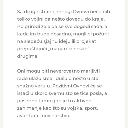
Sa druge strane, mnogi Ovnovi neće biti
toliko voljni da nešto dovedu do kraja.
Po prirodi žele da se sve dogodi sada, a
kada im bude dosadno, mogli bi požuriti
na sledeću sjajnu ideju ili projekat
prepuštajući „magareći posao“
drugima.
Oni mogu biti neverovatno marljivi i
rado ulažu srce i dušu u nešto u šta
snažno veruju. Pozitivni Ovnovi će se
istaći u skoro svemu što se tiče posla, a
posebno tamo gde je to aktivno
zanimanje kao što su vojska, sport,
avantura i novinarstvo.