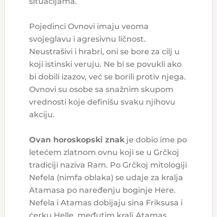
situacijama.
Pojedinci Ovnovi imaju veoma
svojeglavu i agresivnu ličnost.
Neustrašivi i hrabri, oni se bore za cilj u
koji istinski veruju. Ne bi se povukli ako
bi dobili izazov, već se borili protiv njega.
Ovnovi su osobe sa snažnim skupom
vrednosti koje definišu svaku njihovu
akciju.
Ovan horoskopski znak
je dobio ime po
letećem zlatnom ovnu koji se u Grčkoj
tradiciji naziva Ram. Po Grčkoj mitologiji
Nefela (nimfa oblaka) se udaje za kralja
Atamasa po naređenju boginje Here.
Nefela i Atamas dobijaju sina Friksusa i
ćerku Helle, međutim kralj Atamas