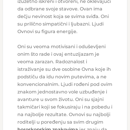
izuzetno iskreni i otvoreni, ne oklevajući
da odbrane svoje stavove. Ovan ima
dečju nevinost koja se svima sviđa. Oni
su prilično simpatični i ljubazni. Ljudi
Ovnovi su figura energije.
Oni su veoma motivisani i oduševljeni
onim što rade i ovaj entuzijazam je
veoma zarazan. Radoznalost i
istraživanje su dve osobine Ovna koje ih
podstiču da idu novim putevima, a ne
konvencionalnim. Ljudi rođeni pod ovim
znakom jednostavno vole uzbuđenje i
avanture u svom životu. Oni su sjajni
takmičari koji se fokusiraju i na pobedu i
na najbolje rezultate. Ovnovi su najbolji
roditelji u poređenju sa svim drugim
horoskopskim znakovima
jer znaju da