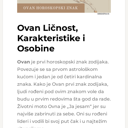
Ovan Ličnost,
Karakteristike i
Osobine
Ovan
je prvi horoskopski znak zodijaka.
Povezuje se sa prvom astrološkom
kućom i jedan je od četiri kardinalna
znaka. Kako je Ovan prvi znak zodijaka,
ljudi rođeni pod ovim znakom vole da
budu u prvim redovima šta god da rade.
Životni moto Ovna je „Ja jesam“ jer su
najviše zabrinuti za sebe. Oni su rođeni
lideri i vodili bi svoj put čak i u najtežim