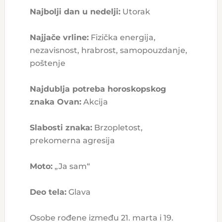
Najbolji dan u nedelji:
Utorak
Najjače vrline:
Fizička energija,
nezavisnost, hrabrost, samopouzdanje,
poštenje
Najdublja potreba horoskopskog
znaka Ovan:
Akcija
Slabosti znaka:
Brzopletost,
prekomerna agresija
Moto:
„Ja sam“
Deo tela:
Glava
Osobe rođene između 21. marta i 19.