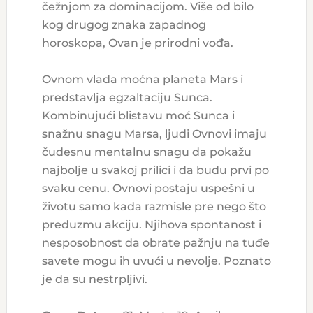
čežnjom za dominacijom. Više od bilo
kog drugog znaka zapadnog
horoskopa, Ovan je prirodni vođa.
Ovnom vlada moćna planeta Mars i
predstavlja egzaltaciju Sunca.
Kombinujući blistavu moć Sunca i
snažnu snagu Marsa, ljudi Ovnovi imaju
čudesnu mentalnu snagu da pokažu
najbolje u svakoj prilici i da budu prvi po
svaku cenu. Ovnovi postaju uspešni u
životu samo kada razmisle pre nego što
preduzmu akciju. Njihova spontanost i
nesposobnost da obrate pažnju na tuđe
savete mogu ih uvući u nevolje. Poznato
je da su nestrpljivi.