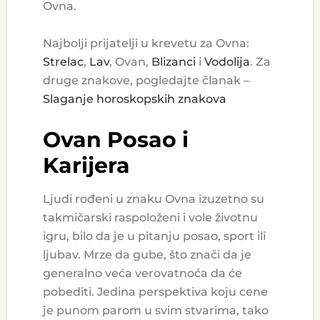
Ovna.
Najbolji prijatelji u krevetu za Ovna:
Strelac
,
Lav
, Ovan,
Blizanci
i
Vodolija
. Za
druge znakove, pogledajte članak –
Slaganje horoskopskih znakova
Ovan Posao i
Karijera
Ljudi rođeni u znaku Ovna izuzetno su
takmičarski raspoloženi i vole životnu
igru, bilo da je u pitanju posao, sport ili
ljubav. Mrze da gube, što znači da je
generalno veća verovatnoća da će
pobediti. Jedina perspektiva koju cene
je punom parom u svim stvarima, tako