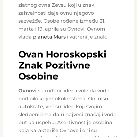
zlatnog ovna Zevsu koji u znak
zahvalnosti daje ovnu njegovo
sazvežđe. Osobe rođene između 21.
marta i 19. aprila su Ovnovi. Ovnom
vlada
planeta Mars
i vatreni je znak.
Ovan Horoskopski
Znak Pozitivne
Osobine
Ovnovi
su rođeni lideri i vole da vode
pod bilo kojim okolnostima. Oni nisu
autokrate, već su lideri koji svojim
sledbenicima daju najveći značaj i vode
put ka uspehu. Asertivnost je osobina
koja karakteriše Ovnove i oni su