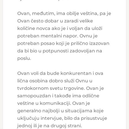
Ovan, međutim, ima obilje veština, pa je
Ovan često dobar u zaradi velike
količine novca ako je i voljan da uloži
potreban mentalni napor. Ovnu je
potreban posao koji je prilično izazovan
da bi bio u potpunosti zadovoljan na
poslu.
Ovan voli da bude konkurentan i ova
lična osobina dobro služi Ovnu u
tvrdokornom svetu trgovine. Ovan je
samopouzdan i takođe ima odlične
veštine u komunikaciji. Ovan je
generalno najbolji u situacijama koje
uključuju intervjue, bilo da prisustvuje
jednoj ili je na drugoj strani.