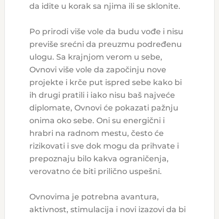
da idite u korak sa njima ili se sklonite.
Po prirodi više vole da budu vođe i nisu
previše srećni da preuzmu podređenu
ulogu. Sa krajnjom verom u sebe,
Ovnovi više vole da započinju nove
projekte i krče put ispred sebe kako bi
ih drugi pratili i iako nisu baš najveće
diplomate, Ovnovi će pokazati pažnju
onima oko sebe. Oni su energični i
hrabri na radnom mestu, često će
rizikovati i sve dok mogu da prihvate i
prepoznaju bilo kakva ograničenja,
verovatno će biti prilično uspešni.
Ovnovima je potrebna avantura,
aktivnost, stimulacija i novi izazovi da bi