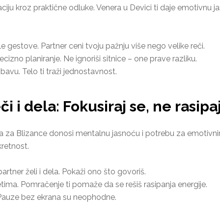
ciju kroz praktične odluke. Venera u Devici ti daje emotivnu 
 gestove. Partner ceni tvoju pažnju više nego velike reči.
cizno planiranje. Ne ignoriši sitnice – one prave razliku.
obavu. Telo ti traži jednostavnost.
i i dela: Fokusiraj se, ne rasipa
a za Blizance donosi mentalnu jasnoću i potrebu za emotivni
kretnost.
partner želi i dela. Pokaži ono što govoriš.
tima. Pomračenje ti pomaže da se rešiš rasipanja energije.
iv. Pauze bez ekrana su neophodne.