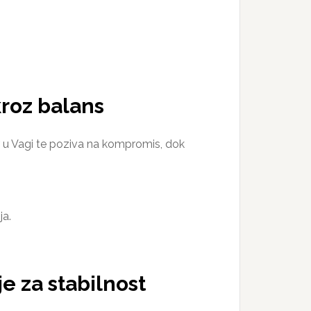
kroz balans
r u Vagi te poziva na kompromis, dok
ja.
e za stabilnost