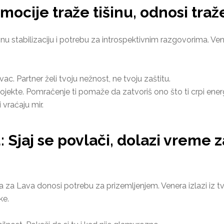
mocije traže tišinu, odnosi tra
 stabilizaciju i potrebu za introspektivnim razgovorima. Vene
avac. Partner želi tvoju nežnost, ne tvoju zaštitu.
jekte. Pomračenje ti pomaže da zatvoriš ono što ti crpi energ
i vraćaju mir.
: Sjaj se povlači, dolazi vreme 
 za Lava donosi potrebu za prizemljenjem. Venera izlazi iz tv
ke.