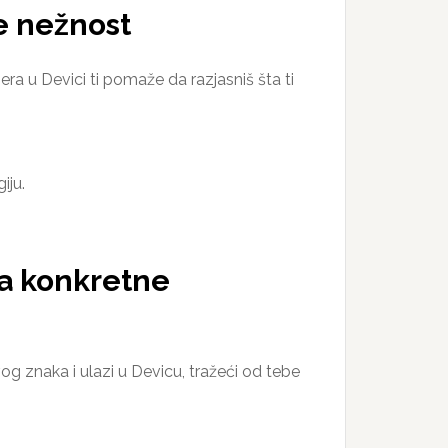
že nežnost
ra u Devici ti pomaže da razjasniš šta ti
iju.
za konkretne
og znaka i ulazi u Devicu, tražeći od tebe