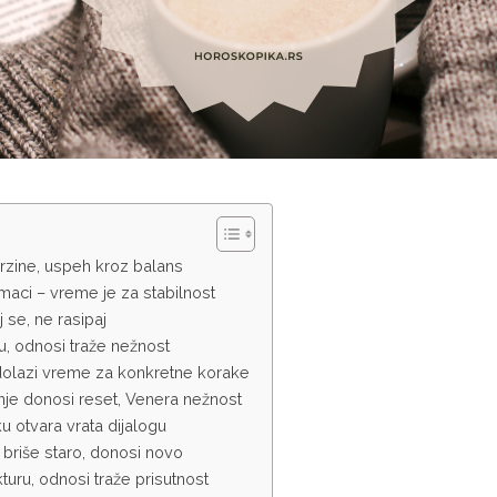
rzine, uspeh kroz balans
omaci – vreme je za stabilnost
j se, ne rasipaj
nu, odnosi traže nežnost
, dolazi vreme za konkretne korake
je donosi reset, Venera nežnost
 otvara vrata dijalogu
 briše staro, donosi novo
kturu, odnosi traže prisutnost