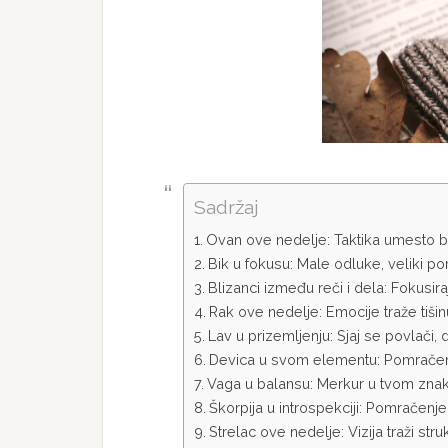
Sadržaj
Ovan ove nedelje: Taktika umesto b
Bik u fokusu: Male odluke, veliki p
Blizanci između reči i dela: Fokusira
Rak ove nedelje: Emocije traže tiši
Lav u prizemljenju: Sjaj se povlači
Devica u svom elementu: Pomračen
Vaga u balansu: Merkur u tvom znaku
Škorpija u introspekciji: Pomračenje
Strelac ove nedelje: Vizija traži stru