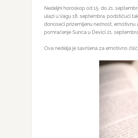
Nedeljni horoskop od 15. do 21. septembra
ulazi u Vagu 18. septembra, podstičući ta
donoseći prizemljenu nežnost, emotivnu a
pomračenje Sunca u Devici 21. septembra – 
Ova nedelja je savršena za emotivno čišćen