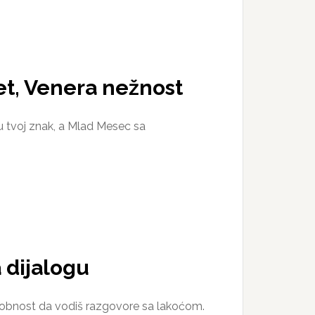
t, Venera nežnost
 u tvoj znak, a Mlad Mesec sa
 dijalogu
posobnost da vodiš razgovore sa lakoćom.