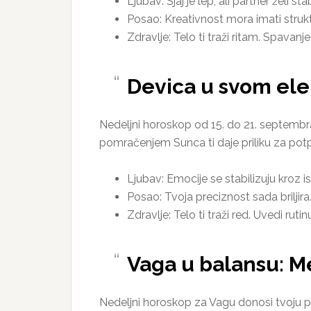
Ljubav: Sjaj je lep, ali partner želi s
Posao: Kreativnost mora imati struk
Zdravlje: Telo ti traži ritam. Spavanj
Devica u svom ele
Nedeljni horoskop od 15. do 21. septembra
pomračenjem Sunca ti daje priliku za potp
Ljubav: Emocije se stabilizuju kroz i
Posao: Tvoja preciznost sada briljir
Zdravlje: Telo ti traži red. Uvedi rutin
Vaga u balansu: M
Nedeljni horoskop za Vagu donosi tvoju pr