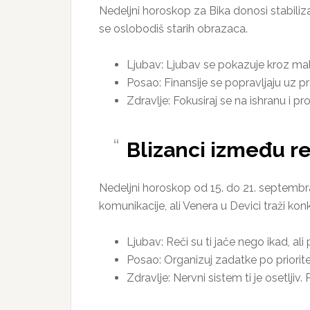
Nedeljni horoskop za Bika donosi stabiliza
se oslobodiš starih obrazaca.
Ljubav: Ljubav se pokazuje kroz male
Posao: Finansije se popravljaju uz pre
Zdravlje: Fokusiraj se na ishranu i pr
Blizanci između reč
Nedeljni horoskop od 15. do 21. septembr
komunikacije, ali Venera u Devici traži kon
Ljubav: Reči su ti jače nego ikad, ali 
Posao: Organizuj zadatke po priorite
Zdravlje: Nervni sistem ti je osetlj