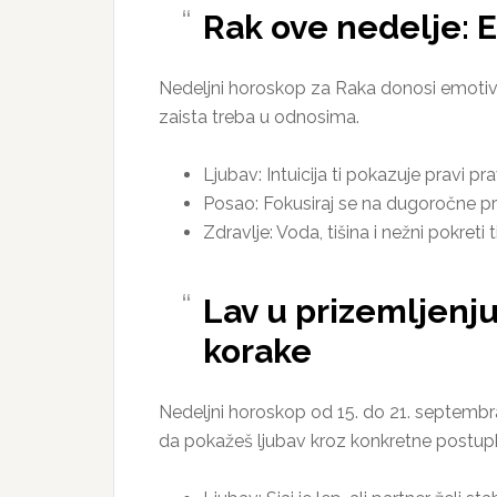
Rak ove nedelje: E
Nedeljni horoskop za Raka donosi emotivnu
zaista treba u odnosima.
Ljubav: Intuicija ti pokazuje pravi pr
Posao: Fokusiraj se na dugoročne pro
Zdravlje: Voda, tišina i nežni pokreti t
Lav u prizemljenju
korake
Nedeljni horoskop od 15. do 21. septembra
da pokažeš ljubav kroz konkretne postup