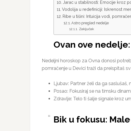
Jarac u stabilnosti: Emocije kroz 
Vodolija u redefiniciji: Iskrenost 
Ribe u tišini: Intuicija vodi, pomrač
Astro pregled nedelje
Zaključak
Ovan ove nedelje:
Nedeljni horoskop za Ovna donosi potrebu
pomračenje u Devici traži da preispitaš 
Ljubav: Partner želi da ga saslušaš,
Posao: Fokusiraj se na timsku dinami
Zdravlje: Telo ti šalje signale kroz u
Bik u fokusu: Male