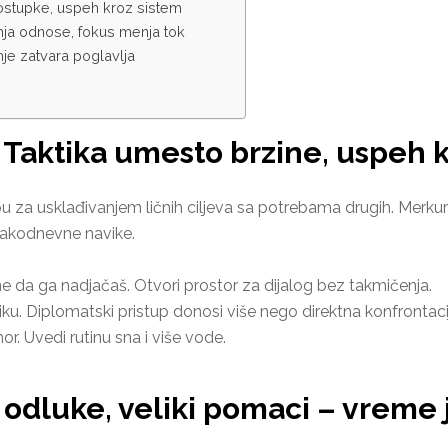
postupke, uspeh kroz sistem
menja odnose, fokus menja tok
enje zatvara poglavlja
 Taktika umesto brzine, uspeh 
 za usklađivanjem ličnih ciljeva sa potrebama drugih. Merku
svakodnevne navike.
 ne da ga nadjačaš. Otvori prostor za dijalog bez takmičenja.
ku. Diplomatski pristup donosi više nego direktna konfrontaci
mor. Uvedi rutinu sna i više vode.
 odluke, veliki pomaci – vreme j