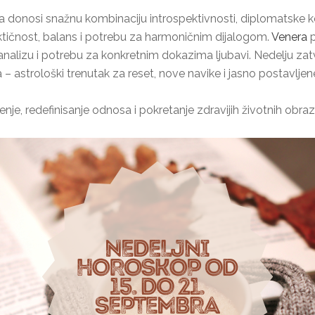
 donosi snažnu kombinaciju introspektivnosti, diplomatske ko
ktičnost, balans i potrebu za harmoničnim dijalogom.
Venera
p
nalizu i potrebu za konkretnim dokazima ljubavi. Nedelju z
astrološki trenutak za reset, nove navike i jasno postavljene
je, redefinisanje odnosa i pokretanje zdravijih životnih obra