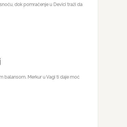
jasnoću, dok pomračenje u Devici traži da
j
m balansom. Merkur u Vagi ti daje moć