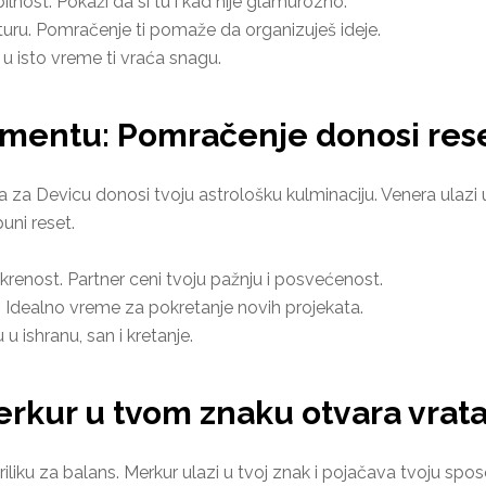
tabilnost. Pokaži da si tu i kad nije glamurozno.
turu. Pomračenje ti pomaže da organizuješ ideje.
e u isto vreme ti vraća snagu.
mentu: Pomračenje donosi rese
 za Devicu donosi tvoju astrološku kulminaciju. Venera ulazi
uni reset.
skrenost. Partner ceni tvoju pažnju i posvećenost.
a. Idealno vreme za pokretanje novih projekata.
u u ishranu, san i kretanje.
erkur u tvom znaku otvara vrata
iliku za balans. Merkur ulazi u tvoj znak i pojačava tvoju s