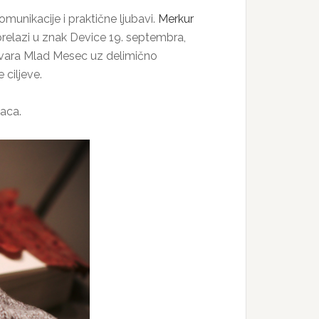
munikacije i praktične ljubavi.
Merkur
relazi u znak Device 19. septembra,
atvara Mlad Mesec uz delimično
 ciljeve.
zaca.