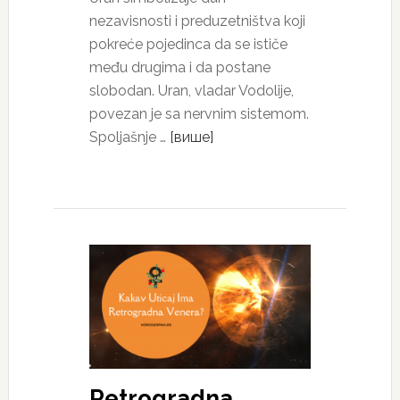
nezavisnosti i preduzetništva koji
pokreće pojedinca da se ističe
među drugima i da postane
slobodan. Uran, vladar Vodolije,
povezan je sa nervnim sistemom.
Spoljašnje …
[више]
Retrogradna