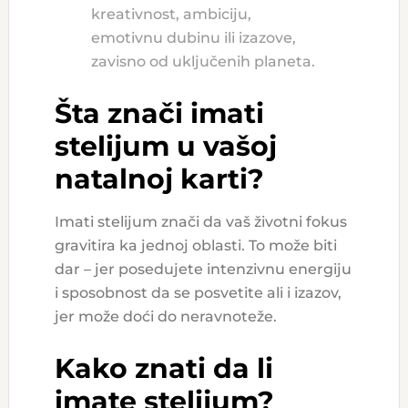
kreativnost, ambiciju,
emotivnu dubinu ili izazove,
zavisno od uključenih planeta.
Šta znači imati
stelijum u vašoj
natalnoj karti?
Imati stelijum znači da vaš životni fokus
gravitira ka jednoj oblasti. To može biti
dar – jer posedujete intenzivnu energiju
i sposobnost da se posvetite ali i izazov,
jer može doći do neravnoteže.
Kako znati da li
imate stelijum?