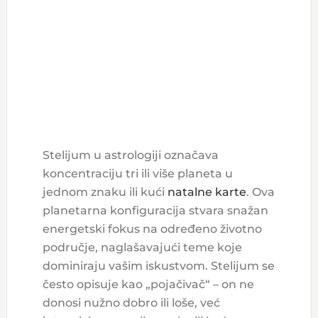
Stelijum u astrologiji označava
koncentraciju tri ili više planeta u
jednom znaku ili kući
natalne karte
. Ova
planetarna konfiguracija stvara snažan
energetski fokus na određeno životno
područje, naglašavajući teme koje
dominiraju vašim iskustvom. Stelijum se
često opisuje kao „pojačivač“ – on ne
donosi nužno dobro ili loše, već