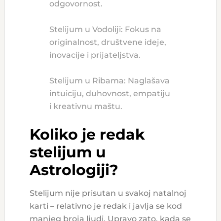
odgovornost.
Stelijum u Vodoliji: Fokus na
originalnost, društvene ideje,
inovacije i prijateljstva.
Stelijum u Ribama: Naglašava
intuiciju, duhovnost, empatiju
i kreativnu maštu.
Koliko je redak
stelijum u
Astrologiji?
Stelijum nije prisutan u svakoj natalnoj
karti – relativno je redak i javlja se kod
manjeg broja ljudi. Upravo zato, kada se