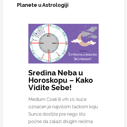
Planete u Astrologiji
Sredina Neba u
Horoskopu – Kako
Vidite Sebe!
Medium Coeli ili vrh 10. kuće
označen je najvišom tačkom koju
Sunce dostiže pre nego što
počne da zalazi drugim rečima