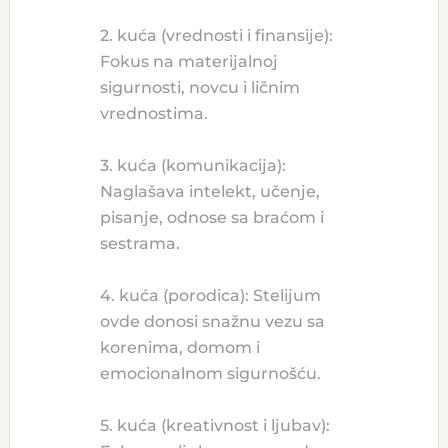
2. kuća (vrednosti i finansije):
Fokus na materijalnoj
sigurnosti, novcu i ličnim
vrednostima.
3. kuća (komunikacija):
Naglašava intelekt, učenje,
pisanje, odnose sa braćom i
sestrama.
4. kuća (porodica): Stelijum
ovde donosi snažnu vezu sa
korenima, domom i
emocionalnom sigurnošću.
5. kuća (kreativnost i ljubav):