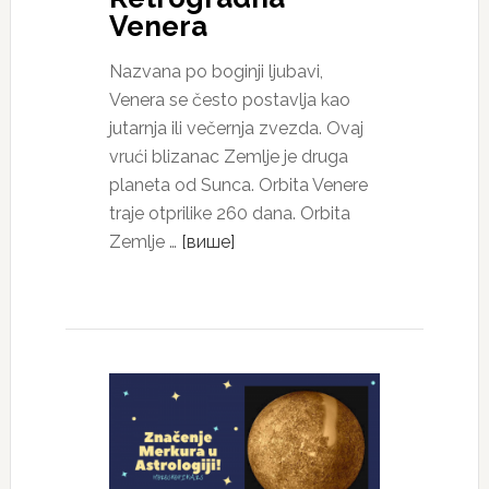
Venera
Nazvana po boginji ljubavi,
Venera se često postavlja kao
jutarnja ili večernja zvezda. Ovaj
vrući blizanac Zemlje je druga
planeta od Sunca. Orbita Venere
traje otprilike 260 dana. Orbita
Zemlje …
[више]