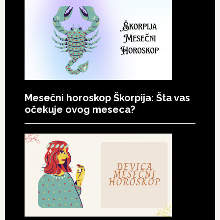
Mesečni horoskop Škorpija: Šta vas
očekuje ovog meseca?