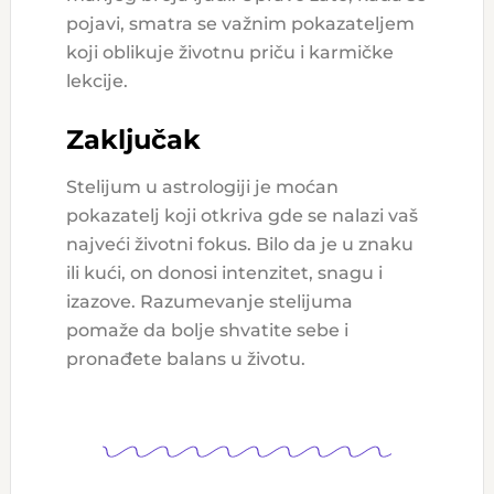
pojavi, smatra se važnim pokazateljem
koji oblikuje životnu priču i karmičke
lekcije.
Zaključak
Stelijum u astrologiji je moćan
pokazatelj koji otkriva gde se nalazi vaš
najveći životni fokus. Bilo da je u znaku
ili kući, on donosi intenzitet, snagu i
izazove. Razumevanje stelijuma
pomaže da bolje shvatite sebe i
pronađete balans u životu.