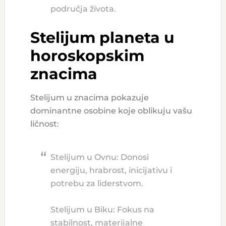
područja života.
Stelijum planeta u
horoskopskim
znacima
Stelijum u znacima pokazuje
dominantne osobine koje oblikuju vašu
ličnost:
Stelijum u Ovnu: Donosi
energiju, hrabrost, inicijativu i
potrebu za liderstvom.
Stelijum u Biku: Fokus na
stabilnost, materijalne