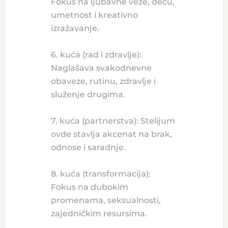
Fokus na ljubavne veze, decu,
umetnost i kreativno
izražavanje.
6. kuća (rad i zdravlje):
Naglašava svakodnevne
obaveze, rutinu, zdravlje i
služenje drugima.
7. kuća (partnerstva): Stelijum
ovde stavlja akcenat na brak,
odnose i saradnje.
8. kuća (transformacija):
Fokus na dubokim
promenama, seksualnosti,
zajedničkim resursima.