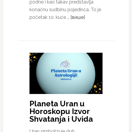
podne i kao takav predstavlja
konačnu sudbinu pojedinca. To je
početak 10. kuće …
[више]
Planeta Uran u
Horoskopu Izvor
Shvatanja i Uvida
Uran simbolizuje duh