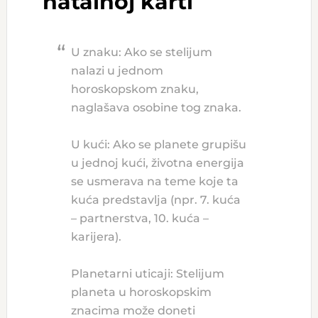
natalnoj karti
U znaku: Ako se stelijum
nalazi u jednom
horoskopskom znaku,
naglašava osobine tog znaka.
U kući: Ako se planete grupišu
u jednoj kući, životna energija
se usmerava na teme koje ta
kuća predstavlja (npr. 7. kuća
– partnerstva, 10. kuća –
karijera).
Planetarni uticaji: Stelijum
planeta u horoskopskim
znacima može doneti