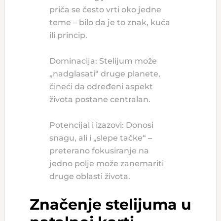
priča se često vrti oko jedne
teme – bilo da je to znak, kuća
ili princip.
Dominacija: Stelijum može
„nadglasati“ druge planete,
čineći da određeni aspekt
života postane centralan.
Potencijal i izazovi: Donosi
snagu, ali i „slepe tačke“ –
preterano fokusiranje na
jedno polje može zanemariti
druge oblasti života.
Značenje stelijuma u