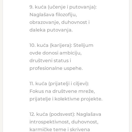
9. kuća (učenje i putovanja):
Naglašava filozofiju,
obrazovanje, duhovnost i
daleka putovanja.
10. kuća (karijera): Stelijum
ovde donosi ambiciju,
društveni status i
profesionalne uspehe.
11. kuća (prijatelji i ciljevi):
Fokus na društvene mreže,
prijatelje i kolektivne projekte.
12. kuća (podsvest): Naglašava
introspektivnost, duhovnost,
karmičke teme i skrivena