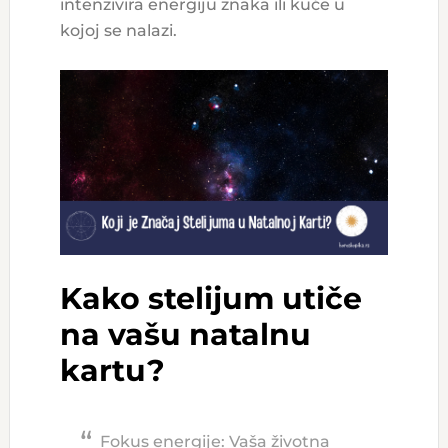
intenzivira energiju znaka ili kuće u
kojoj se nalazi.
Kako stelijum utiče
na vašu natalnu
kartu?
Fokus energije: Vaša životna