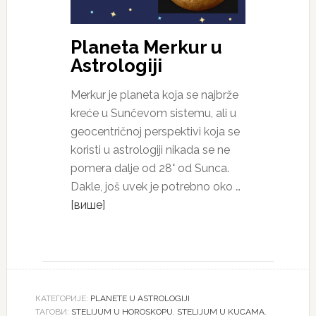
Planeta Merkur u
Astrologiji
Merkur je planeta koja se najbrže
kreće u Sunčevom sistemu, ali u
geocentričnoj perspektivi koja se
koristi u astrologiji nikada se ne
pomera dalje od 28° od Sunca.
Dakle, još uvek je potrebno oko …
[више]
КАТЕГОРИЈЕ:
PLANETE U ASTROLOGIJI
ТАГОВИ:
STELIJUM U HOROSKOPU
,
STELIJUM U KUCAMA
,