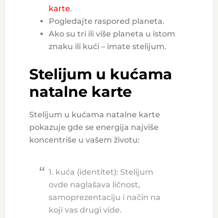
karte
.
Pogledajte raspored planeta.
Ako su tri ili više planeta u istom
znaku ili kući – imate stelijum.
Stelijum u kućama
natalne karte
Stelijum u kućama natalne karte
pokazuje gde se energija najviše
koncentriše u vašem životu:
1. kuća (identitet): Stelijum
ovde naglašava ličnost,
samoprezentaciju i način na
koji vas drugi vide.