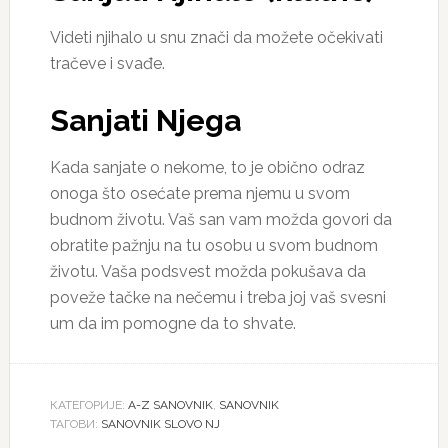
Videti njihalo u snu znači da možete očekivati
tračeve i svađe.
Sanjati Njega
Kada sanjate o nekome, to je obično odraz
onoga što osećate prema njemu u svom
budnom životu. Vaš san vam možda govori da
obratite pažnju na tu osobu u svom budnom
životu. Vaša podsvest možda pokušava da
poveže tačke na nečemu i treba joj vaš svesni
um da im pomogne da to shvate.
КАТЕГОРИЈЕ:
A-Z SANOVNIK
,
SANOVNIK
ТАГОВИ:
SANOVNIK SLOVO NJ