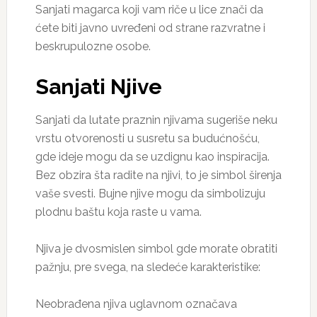
Sanjati magarca koji vam riče u lice znači da
ćete biti javno uvređeni od strane razvratne i
beskrupulozne osobe.
Sanjati Njive
Sanjati da lutate praznin njivama sugeriše neku
vrstu otvorenosti u susretu sa budućnošću,
gde ideje mogu da se uzdignu kao inspiracija.
Bez obzira šta radite na njivi, to je simbol širenja
vaše svesti. Bujne njive mogu da simbolizuju
plodnu baštu koja raste u vama.
Njiva je dvosmislen simbol gde morate obratiti
pažnju, pre svega, na sledeće karakteristike:
Neobrađena njiva uglavnom označava