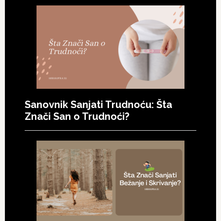
Sanovnik Sanjati Trudnoću: Šta
Znači San o Trudnoći?