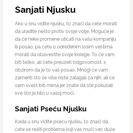
Sanjati Njusku
Ako u snu vidite njušku, to znači da ćete morati
da uradite nešto protiv svoje volje. Moguće je
da će neke promene uticati na vašu kompaniju
ili posao, pa ćete o određenim lošim vestima
morati da obavestite svoje kolege. To će vam
biti teško, ali ćete preuzeti odgovornost, s
obzirom da je to vaš posao. Mnogi će vam
zameriti što se više niste zalagali za njih, ali će
vam svest biti mirna jer znate da ste pokušali
sve što je bilo u vašoj moći.
Sanjati Pseću Njušku
Kada u snu vidite pseću njušku, to znači da
ćete se rešiti problema koji vas muči već duže