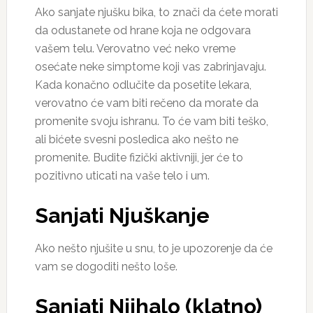
Ako sanjate njušku bika, to znači da ćete morati
da odustanete od hrane koja ne odgovara
vašem telu. Verovatno već neko vreme
osećate neke simptome koji vas zabrinjavaju.
Kada konačno odlučite da posetite lekara,
verovatno će vam biti rečeno da morate da
promenite svoju ishranu. To će vam biti teško,
ali bićete svesni posledica ako nešto ne
promenite. Budite fizički aktivniji, jer će to
pozitivno uticati na vaše telo i um.
Sanjati Njuškanje
Ako nešto njušite u snu, to je upozorenje da će
vam se dogoditi nešto loše.
Sanjati Njihalo (klatno)