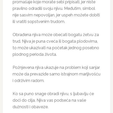
promašaje koje morate sebi pripisati, jer niste
pravilno odradili svoju njivu. Međutim, simbol
nije sasvim nepovoljan, jer uspeh možete dobiti
ili vratiti sopstvenim trudom.
Obrađena njiva može obećati bogatu žetvu za
trud. Njiva je puna cveća ili bogata plodovima,
to može ukazivati na početak jednog posebno
plodnog perioda života.
Požnjevena njiva ukazuje na problem koji sanjar
može da prevaziđe samo istrajnom marljivošću
i održivim radom.
Ko sa puno snage obradi njivu, s ljubavlju će
doći do cilja. Njiva vas podseća na vaše
dužnosti i obaveze.