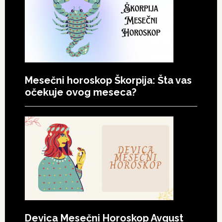
Mesečni horoskop Škorpija: Šta vas
očekuje ovog meseca?
Devica Mesečni Horoskop Avgust