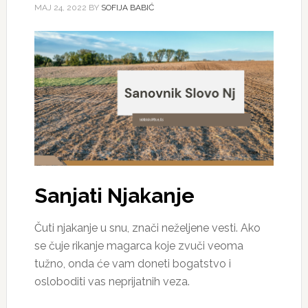
МАЈ 24, 2022
BY
SOFIJA BABIĆ
Sanjati Njakanje
Čuti njakanje u snu, znači neželjene vesti. Ako
se čuje rikanje magarca koje zvuči veoma
tužno, onda će vam doneti bogatstvo i
osloboditi vas neprijatnih veza.