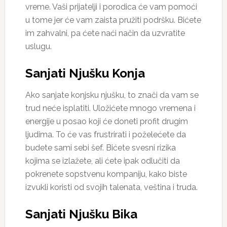
vreme. Vaši prijatelji i porodica će vam pomoći
u tome jer će vam zaista pružiti podršku. Bićete
im zahvalni, pa ćete naći način da uzvratite
uslugu.
Sanjati Njušku Konja
Ako sanjate konjsku njušku, to znači da vam se
trud neće isplatiti. Uložićete mnogo vremena i
energije u posao koji će doneti profit drugim
ljudima. To će vas frustrirati i poželećete da
budete sami sebi šef. Bićete svesni rizika
kojima se izlažete, ali ćete ipak odlučiti da
pokrenete sopstvenu kompaniju, kako biste
izvukli koristi od svojih talenata, veština i truda.
Sanjati Njušku Bika