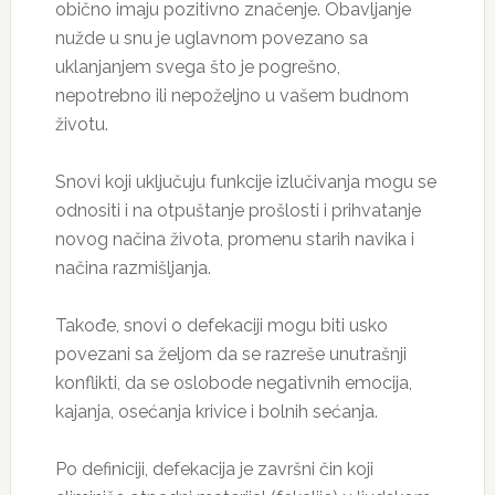
obično imaju pozitivno značenje. Obavljanje
nužde u snu je uglavnom povezano sa
uklanjanjem svega što je pogrešno,
nepotrebno ili nepoželjno u vašem budnom
životu.
Snovi koji uključuju funkcije izlučivanja mogu se
odnositi i na otpuštanje prošlosti i prihvatanje
novog načina života, promenu starih navika i
načina razmišljanja.
Takođe, snovi o defekaciji mogu biti usko
povezani sa željom da se razreše unutrašnji
konflikti, da se oslobode negativnih emocija,
kajanja, osećanja krivice i bolnih sećanja.
Po definiciji, defekacija je završni čin koji