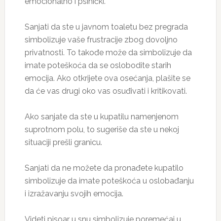
emocionalno i psihički.
Sanjati da ste u javnom toaletu bez pregrada
simbolizuje vaše frustracije zbog dovoljno
privatnosti. To takođe može da simbolizuje da
imate poteškoća da se oslobodite starih
emocija. Ako otkrijete ova osećanja, plašite se
da će vas drugi oko vas osuđivati i kritikovati.
Ako sanjate da ste u kupatilu namenjenom
suprotnom polu, to sugeriše da ste u nekoj
situaciji prešli granicu.
Sanjati da ne možete da pronađete kupatilo
simbolizuje da imate poteškoća u oslobađanju
i izražavanju svojih emocija.
Videti pisoar u snu simbolizuje poremećaj u