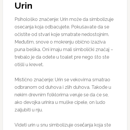
Urin
Psihološko značenje: Urin može da simbolizuje
osećanja koja odbacujete. Pokušavate da se
očistite od stvari koje smatrate nedostojnim.
Međutim, snove o mokrenju obično izaziva
puna bešika. Oni imaju mali simbolički značaj –
trebalo je da odete u toalet pre nego što ste
otišli ​​u krevet.
Mistično značenje: Urin se vekovima smatrao
odbranom od duhova i zlih duhova. Takođe u
nekim drevnim folklorima veruje se da će se,
ako devojka urinira u muške cipele, on ludo
zaljubiti u nju.
Videti urin u snu simbolizuje osećanja koja ste