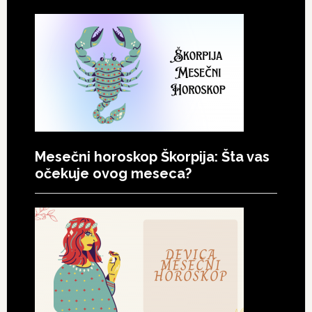
Mesečni horoskop Škorpija: Šta vas
očekuje ovog meseca?