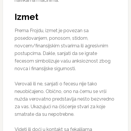
navikama i načinima.
Izmet
Prema Frojdu, izmet je povezan sa
posedovanjem, ponosom, stidom,
novcem/finansijskim stvarima ili agresivnim
postupcima. Dakle, sanjati da se igrate
fecesom simbolizuje vašu anksioznost zbog
novca i finansijske sigurnosti.
Verovali ili ne, sanjati o fecesu nije tako
neuobičajeno. Obično, ono na čemu se vrši
nužda verovatno predstavlja nešto bezvredno
za vas. Ukazujući na čišćenje stvari za koje
smatrate da su nepotrebne.
Videti ili doći u kontakt sa fekalijama