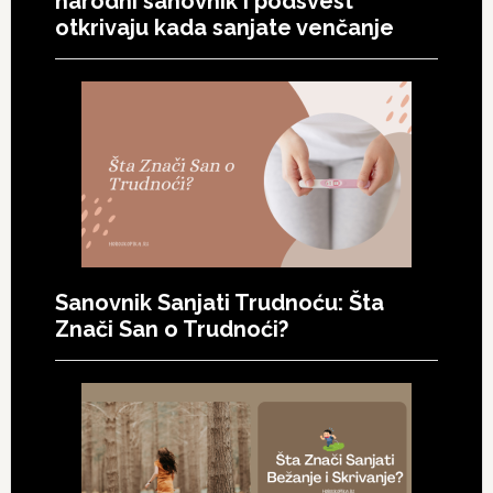
narodni sanovnik i podsvest
otkrivaju kada sanjate venčanje
Sanovnik Sanjati Trudnoću: Šta
Znači San o Trudnoći?