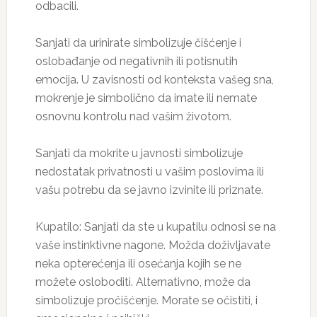
odbacili.
Sanjati da urinirate simbolizuje čišćenje i
oslobađanje od negativnih ili potisnutih
emocija. U zavisnosti od konteksta vašeg sna,
mokrenje je simbolično da imate ili nemate
osnovnu kontrolu nad vašim životom.
Sanjati da mokrite u javnosti simbolizuje
nedostatak privatnosti u vašim poslovima ili
vašu potrebu da se javno izvinite ili priznate.
Kupatilo: Sanjati da ste u kupatilu odnosi se na
vaše instinktivne nagone. Možda doživljavate
neka opterećenja ili osećanja kojih se ne
možete osloboditi. Alternativno, može da
simbolizuje pročišćenje. Morate se očistiti, i