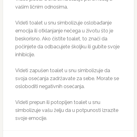
vašim ličnim odnosima.
Videti toalet u snu simbolizuje oslobađanje
emocija ili otklanjanje nečega u životu što je
beskorisno. Ako čistite toalet, to znači da
počinjete da odbacujete školjku ili gubite svoje
inhibicije.
Videti zapušen toalet u snu simbolizuje da
svoja osećanja zadržavate za sebe. Morate se
osloboditi negativnih osećanja.
Videti prepun ili potopljen toalet u snu
simbolizuje vašu želju da u potpunosti izrazite
svoje emocije.