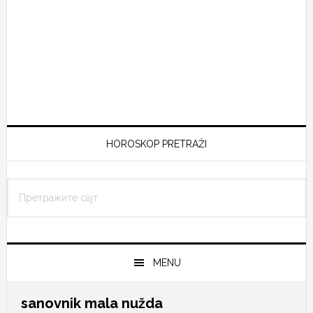
HOROSKOP PRETRAŽI
Претражите
сајт
MENU
sanovnik mala nužda