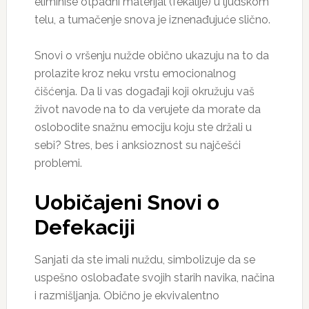
eliminiše otpadni materijal (fekalije) u ljudskom
telu, a tumačenje snova je iznenađujuće slično.
Snovi o vršenju nužde obično ukazuju na to da
prolazite kroz neku vrstu emocionalnog
čišćenja. Da li vas događaji koji okružuju vaš
život navode na to da verujete da morate da
oslobodite snažnu emociju koju ste držali u
sebi? Stres, bes i anksioznost su najčešći
problemi.
Uobičajeni Snovi o
Defekaciji
Sanjati da ste imali nuždu, simbolizuje da se
uspešno oslobađate svojih starih navika, načina
i razmišljanja. Obično je ekvivalentno