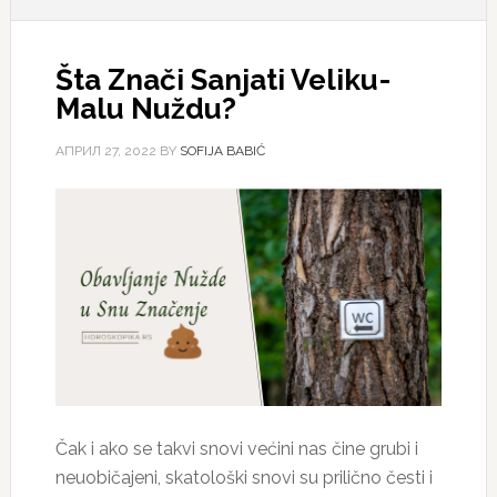
Šta Znači Sanjati Veliku-
Malu Nuždu?
АПРИЛ 27, 2022
BY
SOFIJA BABIĆ
Čak i ako se takvi snovi većini nas čine grubi i
neuobičajeni, skatološki snovi su prilično česti i