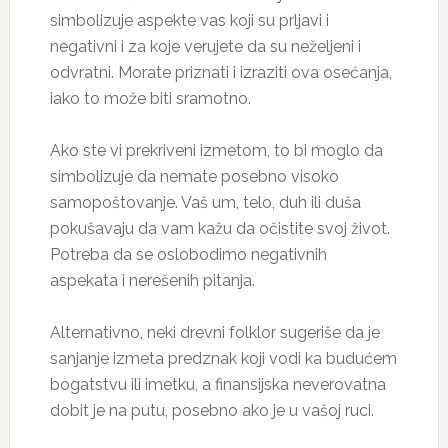
simbolizuje aspekte vas koji su prljavi i
negativni i za koje verujete da su neželjeni i
odvratni. Morate priznati i izraziti ova osećanja,
iako to može biti sramotno.
Ako ste vi prekriveni izmetom, to bi moglo da
simbolizuje da nemate posebno visoko
samopoštovanje. Vaš um, telo, duh ili duša
pokušavaju da vam kažu da očistite svoj život.
Potreba da se oslobodimo negativnih
aspekata i nerešenih pitanja.
Alternativno, neki drevni folklor sugeriše da je
sanjanje izmeta predznak koji vodi ka budućem
bogatstvu ili imetku, a finansijska neverovatna
dobit je na putu, posebno ako je u vašoj ruci.