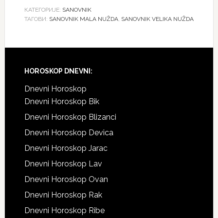
КАТЕГОРИЈЕ:
SANOVNIK
ТАГОВИ:
SANOVNIK MALA NUŽDA
,
SANOVNIK VELIKA NUŽDA
Footer
HOROSKOP DNEVNI:
Dnevni Horoskop
Dnevni Horoskop Bik
Dnevni Horoskop Blizanci
Dnevni Horoskop Devica
Dnevni Horoskop Jarac
Dnevni Horoskop Lav
Dnevni Horoskop Ovan
Dnevni Horoskop Rak
Dnevni Horoskop Ribe