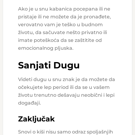
Ako je u snu kabanica pocepana ili ne
pristaje ili ne možete da je pronađete,
verovatno vam je teško u budnom
životu, da sačuvate nešto privatno ili
imate poteškoća da se zaštitite od
emocionalnog pljuska.
Sanjati Dugu
Videti dugu u snu znak je da možete da
očekujete lep period ili da se u vašem
životu trenutno dešavaju neobični i lepi
događaji.
Zaključak
Snovi o kiši nisu samo odraz spoljašnjih