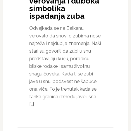
verovanja i duboka
simbolika
ispadanja zuba
Odvajkada se na Balkanu
verovalo da snovi o zubima nose
najteža i najdublja znamenja. Naši
stari su govorili da zubi u snu
predstavljaju kuću, porodicu,
bliske rođake i samu životnu
snagu čoveka. Kada ti se zubi
jave u snu, podsvest ne šapuće,
ona viče. To je trenutak kada se
tanka granica između jave i sna
[…]