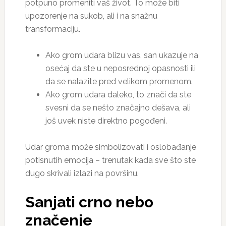
potpuno promeniti vaš život. To može biti
upozorenje na sukob, ali i na snažnu
transformaciju.
Ako grom udara blizu vas, san ukazuje na
osećaj da ste u neposrednoj opasnosti ili
da se nalazite pred velikom promenom.
Ako grom udara daleko, to znači da ste
svesni da se nešto značajno dešava, ali
još uvek niste direktno pogođeni.
Udar groma može simbolizovati i oslobađanje
potisnutih emocija – trenutak kada sve što ste
dugo skrivali izlazi na površinu.
Sanjati crno nebo
značenje