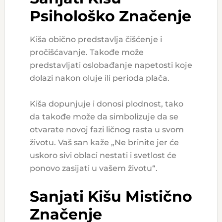
Psihološko Značenje
Kiša obično predstavlja čišćenje i
pročišćavanje. Takođe može
predstavljati oslobađanje napetosti koje
dolazi nakon oluje ili perioda plača.
Kiša dopunjuje i donosi plodnost, tako
da takođe može da simbolizuje da se
otvarate novoj fazi ličnog rasta u svom
životu. Vaš san kaže „Ne brinite jer će
uskoro sivi oblaci nestati i svetlost će
ponovo zasijati u vašem životu“.
Sanjati Kišu Mistično
Značenje