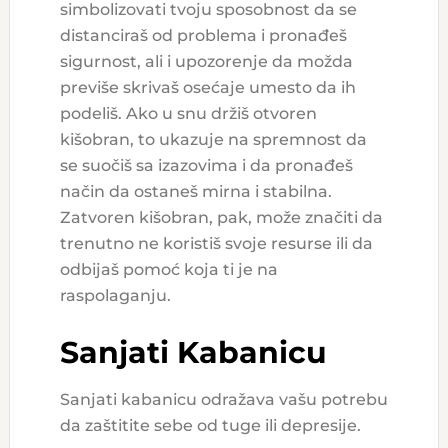
simbolizovati tvoju sposobnost da se
distanciraš od problema i pronađeš
sigurnost, ali i upozorenje da možda
previše skrivaš osećaje umesto da ih
podeliš. Ako u snu držiš otvoren
kišobran, to ukazuje na spremnost da
se suočiš sa izazovima i da pronađeš
način da ostaneš mirna i stabilna.
Zatvoren kišobran, pak, može značiti da
trenutno ne koristiš svoje resurse ili da
odbijaš pomoć koja ti je na
raspolaganju.
Sanjati Kabanicu
Sanjati kabanicu odražava vašu potrebu
da zaštitite sebe od tuge ili depresije.