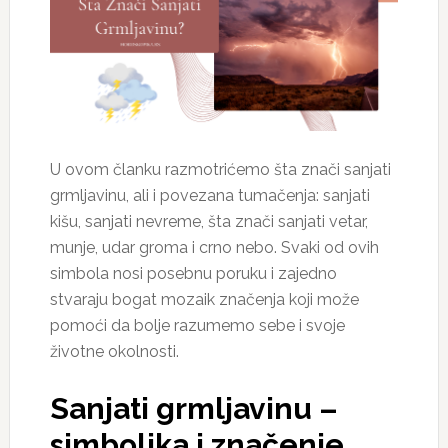
U ovom članku razmotrićemo šta znači sanjati
grmljavinu, ali i povezana tumačenja: sanjati
kišu, sanjati nevreme, šta znači sanjati vetar,
munje, udar groma i crno nebo. Svaki od ovih
simbola nosi posebnu poruku i zajedno
stvaraju bogat mozaik značenja koji može
pomoći da bolje razumemo sebe i svoje
životne okolnosti.
Sanjati grmljavinu –
simbolika i značenje