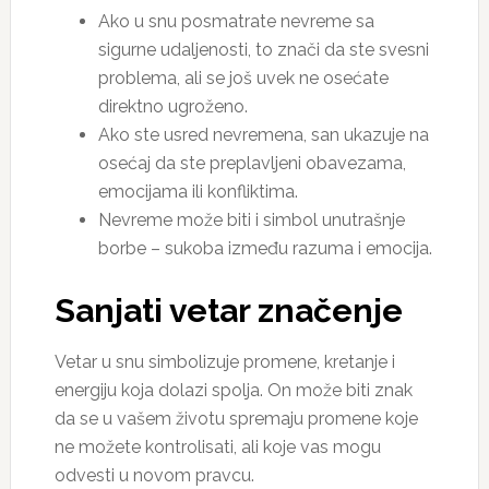
Ako u snu posmatrate nevreme sa
sigurne udaljenosti, to znači da ste svesni
problema, ali se još uvek ne osećate
direktno ugroženo.
Ako ste usred nevremena, san ukazuje na
osećaj da ste preplavljeni obavezama,
emocijama ili konfliktima.
Nevreme može biti i simbol unutrašnje
borbe – sukoba između razuma i emocija.
Sanjati vetar značenje
Vetar u snu simbolizuje promene, kretanje i
energiju koja dolazi spolja. On može biti znak
da se u vašem životu spremaju promene koje
ne možete kontrolisati, ali koje vas mogu
odvesti u novom pravcu.