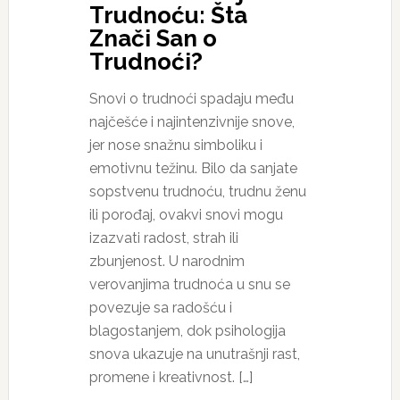
Trudnoću: Šta
Znači San o
Trudnoći?
Snovi o trudnoći spadaju među
najčešće i najintenzivnije snove,
jer nose snažnu simboliku i
emotivnu težinu. Bilo da sanjate
sopstvenu trudnoću, trudnu ženu
ili porođaj, ovakvi snovi mogu
izazvati radost, strah ili
zbunjenost. U narodnim
verovanjima trudnoća u snu se
povezuje sa radošću i
blagostanjem, dok psihologija
snova ukazuje na unutrašnji rast,
promene i kreativnost. […]