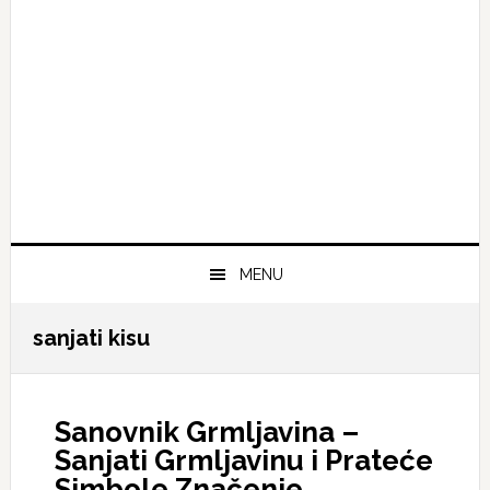
MENU
sanjati kisu
Sanovnik Grmljavina –
Sanjati Grmljavinu i Prateće
Simbole Značenje