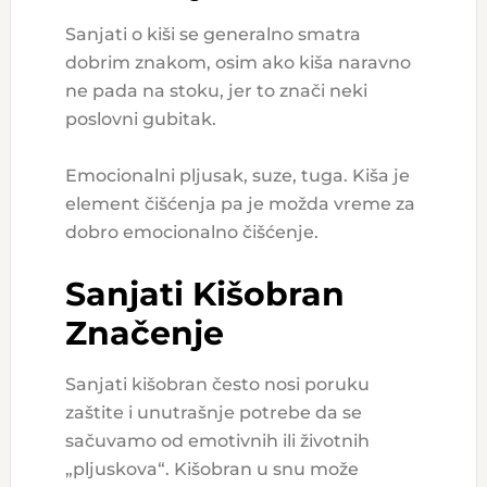
Sanjati o kiši se generalno smatra
dobrim znakom, osim ako kiša naravno
ne pada na stoku, jer to znači neki
poslovni gubitak.
Emocionalni pljusak, suze, tuga. Kiša je
element čišćenja pa je možda vreme za
dobro emocionalno čišćenje.
Sanjati Kišobran
Značenje
Sanjati kišobran često nosi poruku
zaštite i unutrašnje potrebe da se
sačuvamo od emotivnih ili životnih
„pljuskova“. Kišobran u snu može