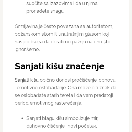
suočite sa izazovima i da u njima
pronađete snagu.
Grmljavina je često povezana sa autoritetom,
božanskom silom ili unutrašnjim glasom koji
nas podseća da obratimo pažnju na ono što
ignorišemo.
Sanjati kišu značenje
Sanjati kišu
obično donosi pročišćenje, obnovu
i emotivno oslobađanje. Ona može biti znak da
se oslobađate starih tereta i da vam predstoji
period emotivnog rasterećenja.
Sanjati blagu kišu simbolizuje mir,
duhovno čišćenje i novi početak.