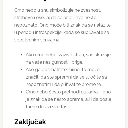
Crno nebo u snu simbolizuje neizvesnost,
strahove i osećaj da se približava nešto
nepoznato. Ono može biti znak da se nalazite
u periodu introspekcije, kada se suočavate sa
sopstvenim senkama.
Ako crno nebo izaziva strah, san ukazuje
na vaše nesigurnosti i brige.
Ako ga posmatrate mirno, to može
značiti da ste spremni da se suočite sa
nepoznatim i da prihvatite promene.
Crno nebo često prethodi olujama – ono
je znak da se nešto sprema, ali i da posle
tame dolazi svetlost.
Zaključak