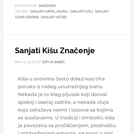
КАТЕГОРИЈЕ:
SANOVNIK
ТАГОВИ:
SANJATI GRMLJAVINU
,
SANJATI KISU
,
SANJATI
UDAR GROMA
,
SANJATI VETAR
Sanjati Kišu Značenje
МАЈ 5, 2022
BY
SOFIJA BABIĆ
Kiša u snovima često dolazi kao tiha
poruka iz našeg unutrašnjeg sveta.
Nekada je to blag pljusak koji donosi
spokoj i osećaj zaštite, a nekada oluja
koja odražava nemir i izazove sa kojima
se suočavamo. U tradiciji i simbolici, kiša
je povezana sa pročišćenjem, plodnošću
i oslobađanjem emocija, pa snovi o njoj