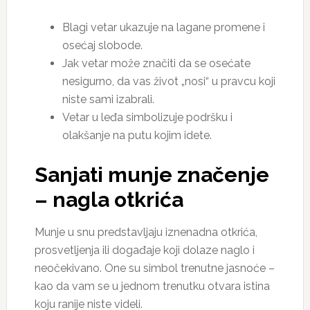
Blagi vetar ukazuje na lagane promene i
osećaj slobode.
Jak vetar može značiti da se osećate
nesigurno, da vas život „nosi“ u pravcu koji
niste sami izabrali.
Vetar u leđa simbolizuje podršku i
olakšanje na putu kojim idete.
Sanjati munje značenje
–
nagla otkrića
Munje u snu predstavljaju iznenadna otkrića,
prosvetljenja ili događaje koji dolaze naglo i
neočekivano. One su simbol trenutne jasnoće –
kao da vam se u jednom trenutku otvara istina
koju ranije niste videli.