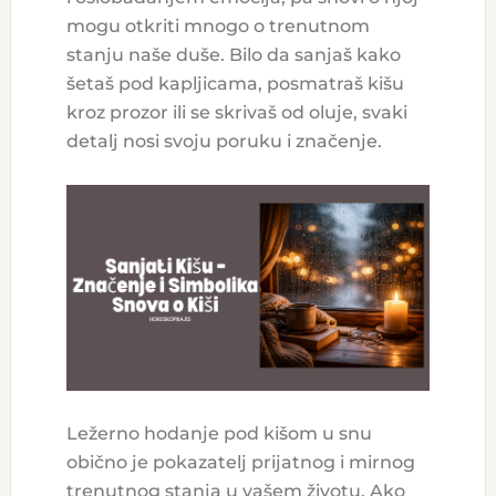
mogu otkriti mnogo o trenutnom
stanju naše duše. Bilo da sanjaš kako
šetaš pod kapljicama, posmatraš kišu
kroz prozor ili se skrivaš od oluje, svaki
detalj nosi svoju poruku i značenje.
Ležerno hodanje pod kišom u snu
obično je pokazatelj prijatnog i mirnog
trenutnog stanja u vašem životu. Ako