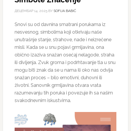
ДЕЦЕМБАР 14, 2025
BY
SOFIJA BABIĆ
Snovi su od davnina smatrani porukama iz
nesvesnog, simbolima koji otkrivaju naše
unutrašnje stanje, strahove, nade i neizrečene
misli. Kada se u snu pojavi grmljavina, ona
obično izaziva snažan osećaj nelagode, straha
ili divljenja. Zvuk groma i podrhtavanje tla u snu
mogu biti znak da se u nama ili oko nas odvija
snažan proces – bilo emotivni, duhovni ili
životni. Sanovnik grmljavina otvara vrata
razumevanju tih poruka i povezuje ih sa našim
svakodnevnim iskustvima.