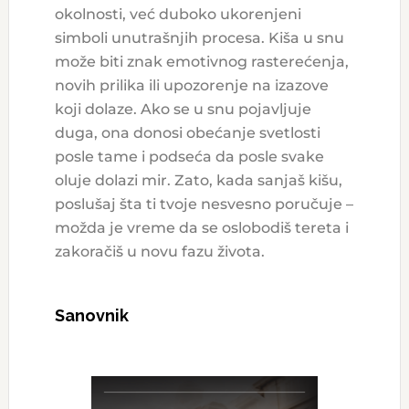
okolnosti, već duboko ukorenjeni
simboli unutrašnjih procesa. Kiša u snu
može biti znak emotivnog rasterećenja,
novih prilika ili upozorenje na izazove
koji dolaze. Ako se u snu pojavljuje
duga, ona donosi obećanje svetlosti
posle tame i podseća da posle svake
oluje dolazi mir. Zato, kada sanjaš kišu,
poslušaj šta ti tvoje nesvesno poručuje –
možda je vreme da se oslobodiš tereta i
zakoračiš u novu fazu života.
Sanovnik