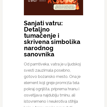
Sanjati vatru:
Detaljno
tumačenje i
skrivena simbolika
narodnog
sanovnika
Od pamtiveka, vatra je u ljudskoj
svesti zauzimala posebno,
gotovo božansko mesto. Ona je
element koji greje promrzla tela
pokraj ognjišta, priprema hranu i
osvetljava najdublju tminu, ali
istovremeno i neukrotiva stihija