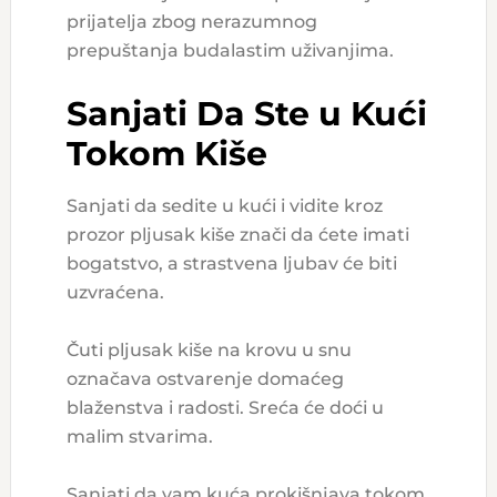
prijatelja zbog nerazumnog
prepuštanja budalastim uživanjima.
Sanjati Da Ste u Kući
Tokom Kiše
Sanjati da sedite u kući i vidite kroz
prozor pljusak kiše znači da ćete imati
bogatstvo, a strastvena ljubav će biti
uzvraćena.
Čuti pljusak kiše na krovu u snu
označava ostvarenje domaćeg
blaženstva i radosti. Sreća će doći u
malim stvarima.
Sanjati da vam kuća prokišnjava tokom