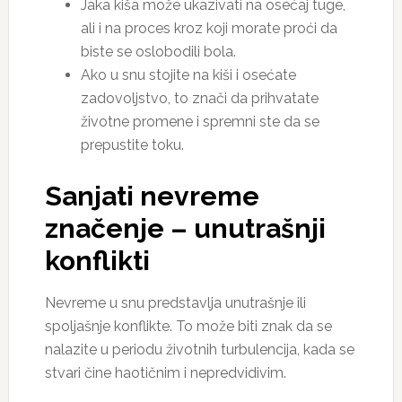
Jaka kiša može ukazivati na osećaj tuge,
ali i na proces kroz koji morate proći da
biste se oslobodili bola.
Ako u snu stojite na kiši i osećate
zadovoljstvo, to znači da prihvatate
životne promene i spremni ste da se
prepustite toku.
Sanjati nevreme
značenje –
unutrašnji
konflikti
Nevreme u snu predstavlja unutrašnje ili
spoljašnje konflikte. To može biti znak da se
nalazite u periodu životnih turbulencija, kada se
stvari čine haotičnim i nepredvidivim.