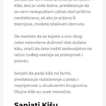
kiše, ako je voda bistra, predskazuje da
će vam nedopušteni užitak doći prilično
neočekivano, ali ako je prljava ili
blatnjava, možete očekivati obrnuto.
Da osećate da se ​​kajete u snu zbog
neke neizvršene dužnosti dok slušate
kišu, znači da ćete tražiti zadovoljstvo na
račun tuđeg osećaja za pristojnost i
pravdu.
Sanjati da pada kiša na farmi,
predskazuje razočarenje u poslu i
neprijatnost u društvenim krugovima.
Olujne kiše su uvek nesrećne.
Sanjati Kišu