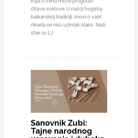
koja u trenu može progutati
čitave svetove. U našoj bogatoj
balkanskoj tradiciji, snovi o vatri
nikada se nisu uzimali olako. Naši
stari su […]
Sanovnik Zubi:
Tajne narodnog