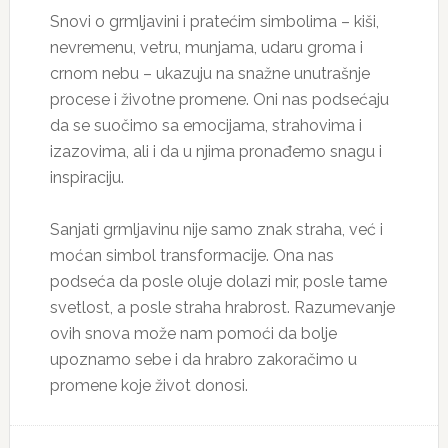
Snovi o grmljavini i pratećim simbolima – kiši,
nevremenu, vetru, munjama, udaru groma i
crnom nebu – ukazuju na snažne unutrašnje
procese i životne promene. Oni nas podsećaju
da se suočimo sa emocijama, strahovima i
izazovima, ali i da u njima pronađemo snagu i
inspiraciju.
Sanjati grmljavinu nije samo znak straha, već i
moćan simbol transformacije. Ona nas
podseća da posle oluje dolazi mir, posle tame
svetlost, a posle straha hrabrost. Razumevanje
ovih snova može nam pomoći da bolje
upoznamo sebe i da hrabro zakoračimo u
promene koje život donosi.