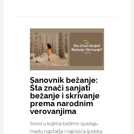
Sanovnik bežanje:
Šta znači sanjati
bežanje i skrivanje
prema narodnim
verovanjima
Snovi u kojima bežimo spadaju
među najstarija i najčešća ljudska