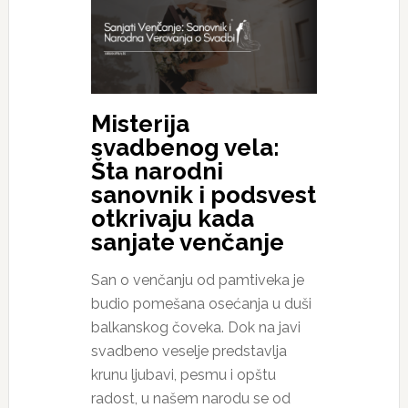
Misterija
svadbenog vela:
Šta narodni
sanovnik i podsvest
otkrivaju kada
sanjate venčanje
San o venčanju od pamtiveka je
budio pomešana osećanja u duši
balkanskog čoveka. Dok na javi
svadbeno veselje predstavlja
krunu ljubavi, pesmu i opštu
radost, u našem narodu se od