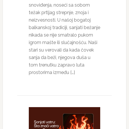
snoviđenja, noseći sa sobom
težak prtljag strepnje, znoja i
neizvesnosti. U našoj bogatoj
balkanskoj tradiciji, sanjati bežanje
nikada se nije smatralo pukom
igrom mašte ili slučajnošću. Naši
stari su verovali da kada čovek
sanja da beži, njegova duša u
tom trenutku zapravo luta
prostorima između […]