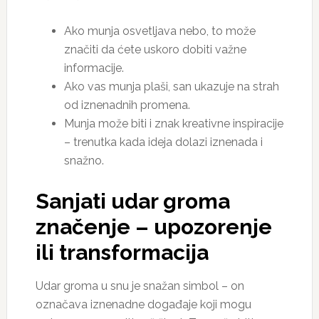
Ako munja osvetljava nebo, to može
značiti da ćete uskoro dobiti važne
informacije.
Ako vas munja plaši, san ukazuje na strah
od iznenadnih promena.
Munja može biti i znak kreativne inspiracije
– trenutka kada ideja dolazi iznenada i
snažno.
Sanjati udar groma
značenje –
upozorenje
ili transformacija
Udar groma u snu je snažan simbol – on
označava iznenadne događaje koji mogu