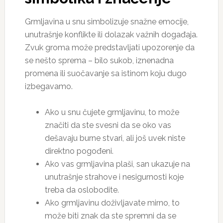
Grmljavina u snu simbolizuje snažne emocije,
unutrašnje konflikte ili dolazak važnih događaja.
Zvuk groma može predstavljati upozorenje da
se nešto sprema – bilo sukob, iznenadna
promena ili suočavanje sa istinom koju dugo
izbegavamo.
Ako u snu čujete grmljavinu, to može
značiti da ste svesni da se oko vas
dešavaju burne stvari, ali još uvek niste
direktno pogođeni.
Ako vas grmljavina plaši, san ukazuje na
unutrašnje strahove i nesigurnosti koje
treba da oslobodite.
Ako grmljavinu doživljavate mirno, to
može biti znak da ste spremni da se