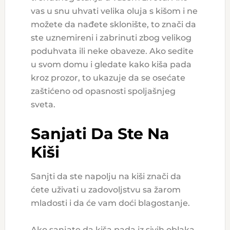
vas u snu uhvati velika oluja s kišom i ne
možete da nađete sklonište, to znači da
ste uznemireni i zabrinuti zbog velikog
poduhvata ili neke obaveze. Ako sedite
u svom domu i gledate kako kiša pada
kroz prozor, to ukazuje da se osećate
zaštićeno od opasnosti spoljašnjeg
sveta.
Sanjati Da Ste Na
Kiši
Sanjti da ste napolju na kiši znači da
ćete uživati u zadovoljstvu sa žarom
mladosti i da će vam doći blagostanje.
Ako sanjate da kiša pada iz sivih oblaka,