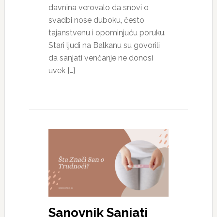
davnina verovalo da snovi o
svadbi nose duboku, često
tajanstvenu i opominjuću poruku.
Stari ljudi na Balkanu su govorili
da sanjati venčanje ne donosi
uvek […]
Sanovnik Sanjati