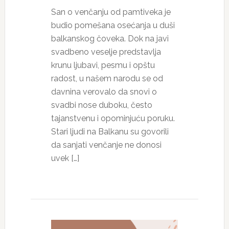
San o venčanju od pamtiveka je
budio pomešana osećanja u duši
balkanskog čoveka. Dok na javi
svadbeno veselje predstavlja
krunu ljubavi, pesmu i opštu
radost, u našem narodu se od
davnina verovalo da snovi o
svadbi nose duboku, često
tajanstvenu i opominjuću poruku.
Stari ljudi na Balkanu su govorili
da sanjati venčanje ne donosi
uvek […]