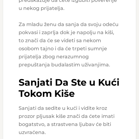
predskazuje da ćete izgubiti poverenje
u nekog prijatelja.
Za mladu ženu da sanja da svoju odeću
pokvasi i zaprlja dok je napolju na kiši,
to znači da će se videti sa nekom
osobom tajno i da će trpeti sumnje
prijatelja zbog nerazumnog
prepuštanja budalastim uživanjima.
Sanjati Da Ste u Kući
Tokom Kiše
Sanjati da sedite u kući i vidite kroz
prozor pljusak kiše znači da ćete imati
bogatstvo, a strastvena ljubav će biti
uzvraćena.