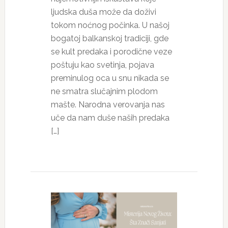
ljudska duša može da doživi
tokom noćnog počinka. U našoj
bogatoj balkanskoj tradiciji, gde
se kult predaka i porodične veze
poštuju kao svetinja, pojava
preminulog oca u snu nikada se
ne smatra slučajnim plodom
mašte. Narodna verovanja nas
uče da nam duše naših predaka
[…]