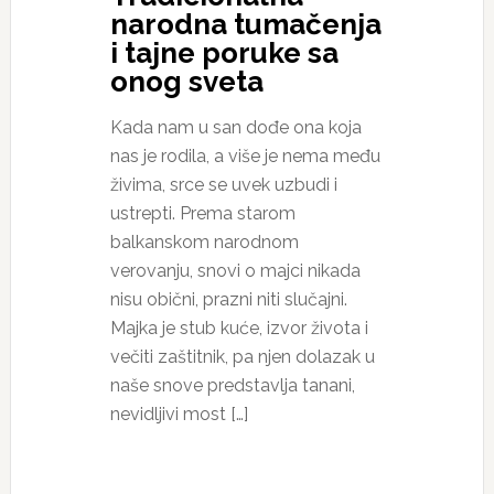
narodna tumačenja
i tajne poruke sa
onog sveta
Kada nam u san dođe ona koja
nas je rodila, a više je nema među
živima, srce se uvek uzbudi i
ustrepti. Prema starom
balkanskom narodnom
verovanju, snovi o majci nikada
nisu obični, prazni niti slučajni.
Majka je stub kuće, izvor života i
večiti zaštitnik, pa njen dolazak u
naše snove predstavlja tanani,
nevidljivi most […]