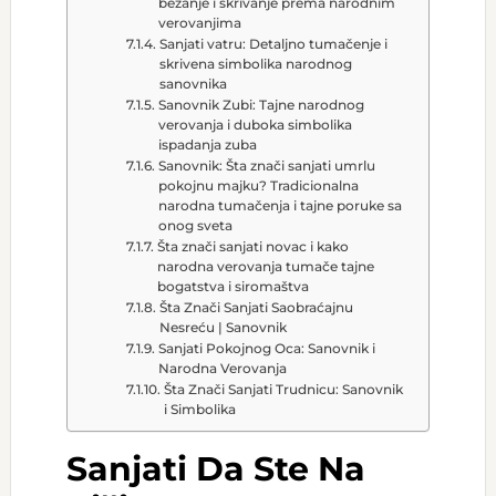
bežanje i skrivanje prema narodnim
verovanjima
Sanjati vatru: Detaljno tumačenje i
skrivena simbolika narodnog
sanovnika
Sanovnik Zubi: Tajne narodnog
verovanja i duboka simbolika
ispadanja zuba
Sanovnik: Šta znači sanjati umrlu
pokojnu majku? Tradicionalna
narodna tumačenja i tajne poruke sa
onog sveta
Šta znači sanjati novac i kako
narodna verovanja tumače tajne
bogatstva i siromaštva
Šta Znači Sanjati Saobraćajnu
Nesreću | Sanovnik
Sanjati Pokojnog Oca: Sanovnik i
Narodna Verovanja
Šta Znači Sanjati Trudnicu: Sanovnik
i Simbolika
Sanjati Da Ste Na