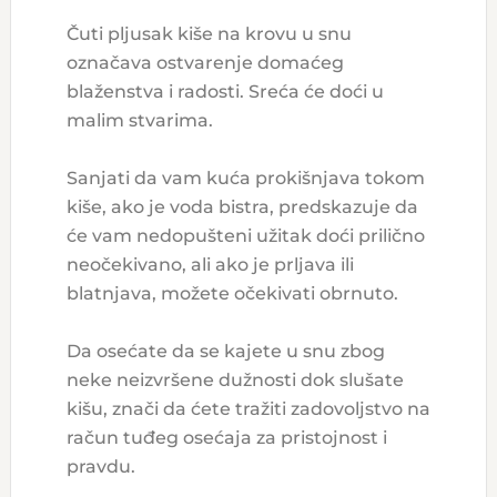
Čuti pljusak kiše na krovu u snu
označava ostvarenje domaćeg
blaženstva i radosti. Sreća će doći u
malim stvarima.
Sanjati da vam kuća prokišnjava tokom
kiše, ako je voda bistra, predskazuje da
će vam nedopušteni užitak doći prilično
neočekivano, ali ako je prljava ili
blatnjava, možete očekivati obrnuto.
Da osećate da se ​​kajete u snu zbog
neke neizvršene dužnosti dok slušate
kišu, znači da ćete tražiti zadovoljstvo na
račun tuđeg osećaja za pristojnost i
pravdu.