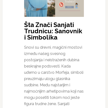
Šta Znači Sanjati
Trudnicu: Sanovnik
i Simbolika
Snovi su drevni, magični mostovi
između našeg svesnog
postojanja i neistraženih dubina
beskrajne podsvesti. Kada
uđemo u carstvo Morfeja, simboli
preuzimaju ulogu glasnika
sudbine. Među najstarijim i
najmoćnijim arhetipovima koji nas
mogu posetiti tokom noći jeste
figura trudne žene. Sanjati