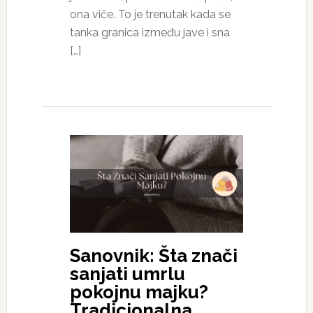
ona viče. To je trenutak kada se
tanka granica između jave i sna
[…]
Sanovnik: Šta znači
sanjati umrlu
pokojnu majku?
Tradicionalna