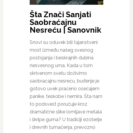
Šta Znači Sanjati
Saobraćajnu
Nesreću | Sanovnik
Snovi su oduvek bili tajanstveni
most između našeg svesnog
postojanja i beskrajnih dubina
nesvesnog uma. Kada u tom
skrivenom svetu doživimo
saobraćajnu nesreću, buđenje je
gotovo uvek praćeno osećajem
panike, teskobe i nemira. Šta nam
to podsvest poručuje kroz
dramatične slike lomljave metala
i škripe guma? U tradiciji ezoterije
i drevnih tumačenja, prevozno