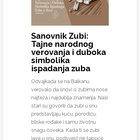
Sanovnik Zubi:
Tajne narodnog
verovanja i duboka
simbolika
ispadanja zuba
Odvajkada se na Balkanu
verovalo da snovi o zubima nose
najteža i najdublja znamenja. Naši
stari su govorili da zubi u snu
predstavljaju kuću, porodicu,
bliske rođake i samu životnu
snagu čoveka. Kada ti se zubi
jave u snu, podsvest ne šapuće,