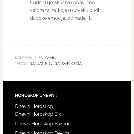
trudnicu je iskustvo obavijeno
velom tajne, koje u čoveku budi
duboke emocije, od nade i […]
КАТЕГОРИЈЕ:
SANOVNIK
ТАГОВИ:
SANJATI KISU
,
SANOVNIK KIŠA
HOROSKOP DNEVNI:
Dnevni Horoskop
Dnevni Horoskop Bik
Dnevni Horoskop Blizanci
Dnevni Horoskop Devica