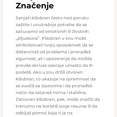
Značenje
Sanjati kišobran često nosi poruku
zaštite i unutrašnje potrebe da se
sačuvamo od emotivnih ili životnih
„pljuskova“. Kišobran u snu može
simbolizovati tvoju sposobnost da se
distanciraš od problema i pronađeš
sigurnost, ali i upozorenje da možda
previše skrivaš osećaje umesto da ih
podeliš. Ako u snu držiš otvoren
kišobran, to ukazuje na spremnost da
se suočiš sa izazovima i da pronađeš
način da ostaneš mirna i stabilna.
Zatvoren kišobran, pak, može značiti da
trenutno ne koristiš svoje resurse ili da
odbijaš pomoć koja ti je na