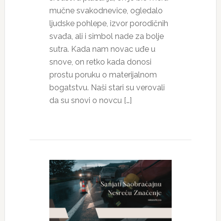
mučne svakodnevice, ogledalo
ljudske pohlepe, izvor porodičnih
svađa, ali i simbol nade za bolje
sutra. Kada nam novac uđe u
snove, on retko kada donosi
prostu poruku o materijalnom
bogatstvu. Naši stari su verovali
da su snovi o novcu […]