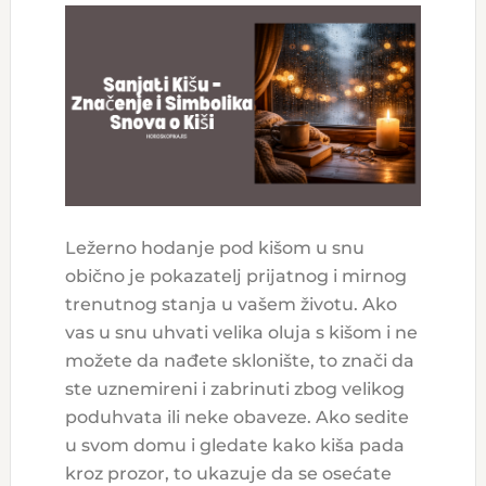
Ležerno hodanje pod kišom u snu
obično je pokazatelj prijatnog i mirnog
trenutnog stanja u vašem životu. Ako
vas u snu uhvati velika oluja s kišom i ne
možete da nađete sklonište, to znači da
ste uznemireni i zabrinuti zbog velikog
poduhvata ili neke obaveze. Ako sedite
u svom domu i gledate kako kiša pada
kroz prozor, to ukazuje da se osećate