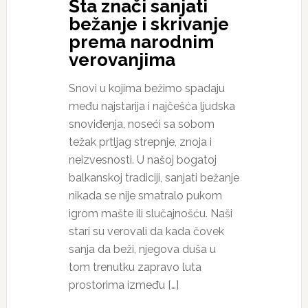
Šta znači sanjati
bežanje i skrivanje
prema narodnim
verovanjima
Snovi u kojima bežimo spadaju
među najstarija i najčešća ljudska
snoviđenja, noseći sa sobom
težak prtljag strepnje, znoja i
neizvesnosti. U našoj bogatoj
balkanskoj tradiciji, sanjati bežanje
nikada se nije smatralo pukom
igrom mašte ili slučajnošću. Naši
stari su verovali da kada čovek
sanja da beži, njegova duša u
tom trenutku zapravo luta
prostorima između […]