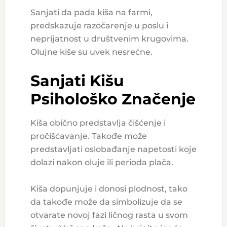
Sanjati da pada kiša na farmi,
predskazuje razočarenje u poslu i
neprijatnost u društvenim krugovima.
Olujne kiše su uvek nesrećne.
Sanjati Kišu
Psihološko Značenje
Kiša obično predstavlja čišćenje i
pročišćavanje. Takođe može
predstavljati oslobađanje napetosti koje
dolazi nakon oluje ili perioda plača.
Kiša dopunjuje i donosi plodnost, tako
da takođe može da simbolizuje da se
otvarate novoj fazi ličnog rasta u svom