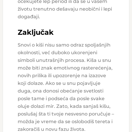
očekujete lep period ili da se u vašem
životu trenutno dešavaju neobični i lepi
događaji.
Zaključak
Snovi o kiši nisu samo odraz spoljašnjih
okolnosti, već duboko ukorenjeni
simboli unutrašnjih procesa. Kiša u snu
može biti znak emotivnog rasterećenja,
novih prilika ili upozorenje na izazove
koji dolaze. Ako se u snu pojavljuje
duga, ona donosi obećanje svetlosti
posle tame i podseća da posle svake
oluje dolazi mir. Zato, kada sanjaš kišu,
poslušaj šta ti tvoje nesvesno poručuje –
možda je vreme da se oslobodiš tereta i
zakoračiš u novu fazu života.