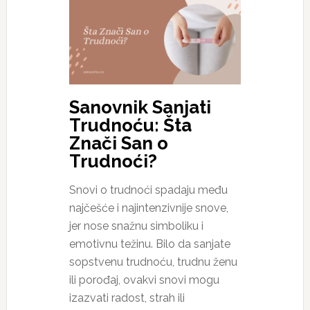
Sanovnik Sanjati
Trudnoću: Šta
Znači San o
Trudnoći?
Snovi o trudnoći spadaju među
najčešće i najintenzivnije snove,
jer nose snažnu simboliku i
emotivnu težinu. Bilo da sanjate
sopstvenu trudnoću, trudnu ženu
ili porođaj, ovakvi snovi mogu
izazvati radost, strah ili