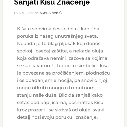
Sanjati Kišu Značenje
МАЈ 5, 2022
BY
SOFIJA BABIĆ
Kiša u snovima često dolazi kao tiha
poruka iz našeg unutrašnjeg sveta.
Nekada je to blag pljusak koji donosi
spokoj i osećaj zaštite, a nekada oluja
koja odražava nemir i izazove sa kojima
se suočavamo. U tradiciji i simbolici, kiša
je povezana sa pročišćenjem, plodnošću
i oslobađanjem emocija, pa snovi o njoj
mogu otkriti mnogo o trenutnom
stanju naše duše. Bilo da sanjaš kako
šetaš pod kapljicama, posmatraš kišu
kroz prozor ili se skrivaš od oluje, svaki
detalj nosi svoju poruku i značenje.