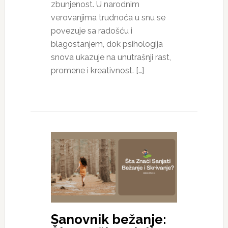
zbunjenost. U narodnim
verovanjima trudnoća u snu se
povezuje sa radošću i
blagostanjem, dok psihologija
snova ukazuje na unutrašnji rast,
promene i kreativnost. […]
Sanovnik bežanje: