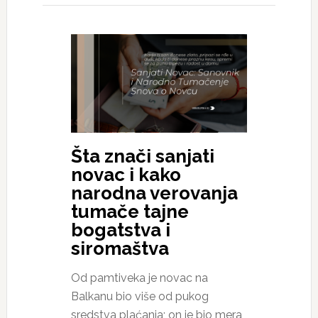
Šta znači sanjati
novac i kako
narodna verovanja
tumače tajne
bogatstva i
siromaštva
Od pamtiveka je novac na
Balkanu bio više od pukog
sredstva plaćanja; on je bio mera