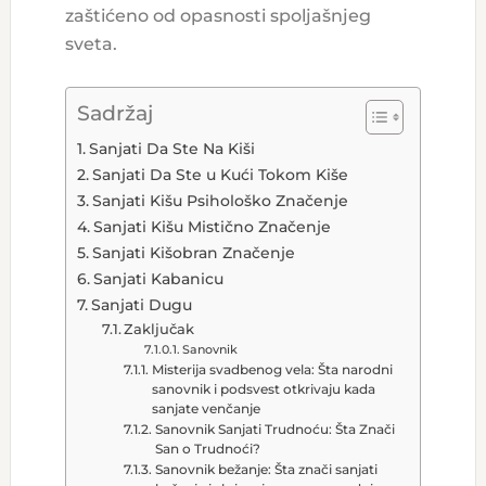
zaštićeno od opasnosti spoljašnjeg
sveta.
Sadržaj
Sanjati Da Ste Na Kiši
Sanjati Da Ste u Kući Tokom Kiše
Sanjati Kišu Psihološko Značenje
Sanjati Kišu Mistično Značenje
Sanjati Kišobran Značenje
Sanjati Kabanicu
Sanjati Dugu
Zaključak
Sanovnik
Misterija svadbenog vela: Šta narodni
sanovnik i podsvest otkrivaju kada
sanjate venčanje
Sanovnik Sanjati Trudnoću: Šta Znači
San o Trudnoći?
Sanovnik bežanje: Šta znači sanjati