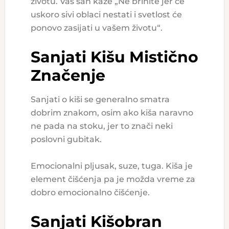
životu. Vaš san kaže „Ne brinite jer će
uskoro sivi oblaci nestati i svetlost će
ponovo zasijati u vašem životu“.
Sanjati Kišu Mistično
Značenje
Sanjati o kiši se generalno smatra
dobrim znakom, osim ako kiša naravno
ne pada na stoku, jer to znači neki
poslovni gubitak.
Emocionalni pljusak, suze, tuga. Kiša je
element čišćenja pa je možda vreme za
dobro emocionalno čišćenje.
Sanjati Kišobran