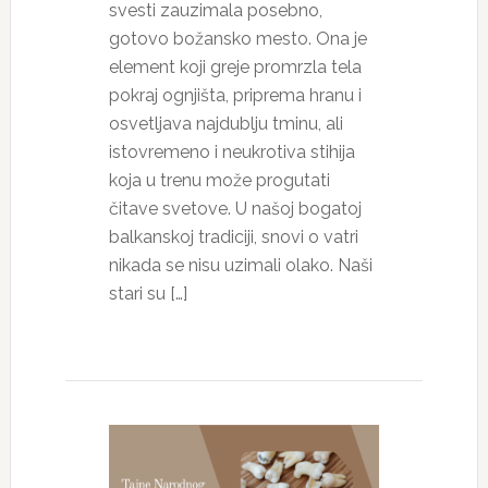
svesti zauzimala posebno,
gotovo božansko mesto. Ona je
element koji greje promrzla tela
pokraj ognjišta, priprema hranu i
osvetljava najdublju tminu, ali
istovremeno i neukrotiva stihija
koja u trenu može progutati
čitave svetove. U našoj bogatoj
balkanskoj tradiciji, snovi o vatri
nikada se nisu uzimali olako. Naši
stari su […]