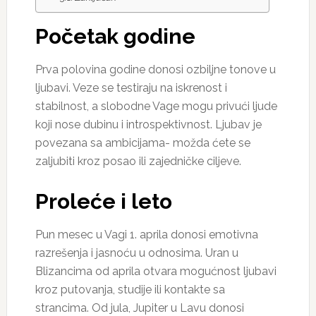
Početak godine
Prva polovina godine donosi ozbiljne tonove u
ljubavi. Veze se testiraju na iskrenost i
stabilnost, a slobodne Vage mogu privući ljude
koji nose dubinu i introspektivnost. Ljubav je
povezana sa ambicijama- možda ćete se
zaljubiti kroz posao ili zajedničke ciljeve.
Proleće i leto
Pun mesec u Vagi 1. aprila donosi emotivna
razrešenja i jasnoću u odnosima. Uran u
Blizancima od aprila otvara mogućnost ljubavi
kroz putovanja, studije ili kontakte sa
strancima. Od jula, Jupiter u Lavu donosi