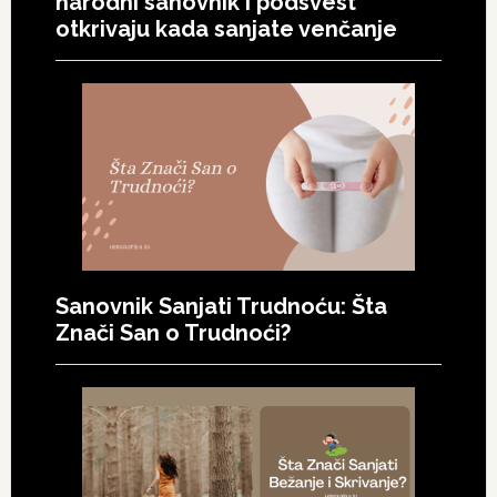
narodni sanovnik i podsvest
otkrivaju kada sanjate venčanje
Sanovnik Sanjati Trudnoću: Šta
Znači San o Trudnoći?