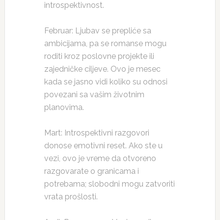
introspektivnost.
Februar: Ljubav se prepliće sa
ambicijama, pa se romanse mogu
roditi kroz poslovne projekte ili
zajedničke ciljeve. Ovo je mesec
kada se jasno vidi koliko su odnosi
povezani sa vašim životnim
planovima.
Mart: Introspektivni razgovori
donose emotivni reset. Ako ste u
vezi, ovo je vreme da otvoreno
razgovarate o granicama i
potrebama; slobodni mogu zatvoriti
vrata prošlosti.