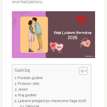
srce traži jasnoću.
Sadržaj
Početak godine
Proleće i leto
Jesen
Kraj godine
Ljubavni pregled po mesecima Vaga 2026
Zaključak