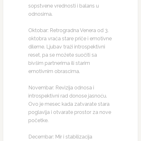
sopstvene vrednosti i balans u
odnosima.
Oktobar: Retrogradna Venera od 3.
oktobra vraća stare priče i emotivne
dileme. Ljubav traži introspektivni
reset, pa se možete suočiti sa
bivšim partnerima ili starim
emotivnim obrascima.
Novembar: Revizija odnosa i
introspektivni rad donose jasnoću.
Ovo je mesec kada zatvarate stara
poglavlja i otvarate prostor za nove
početke.
Decembar: Mir i stabilizacija