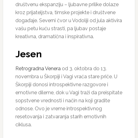
društvenu ekspanziju – ljubavne prilike dolaze
kroz prijateljstva, timske projekte i društvene
događaje. Severni čvor u Vodoliji od jula aktivira
vašu petu kuću strasti, pa ljubav postaje
kreativna, dramatična i inspirativna.
Jesen
Retrogradna Venera
od 3. oktobra do 13.
novembra u Škorpiji i Vagi vraća stare priče. U
Škorpiji donosi introspektivne razgovore i
emotivne dileme, dok u Vagi traži da preispitate
sopstvene vrednosti i način na koji gradite
odnose. Ovo je vreme introspektivnog
resetovanja i zatvaranja starih emotivnih
ciklusa.