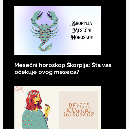
Mesečni horoskop Škorpija: Šta vas
očekuje ovog meseca?