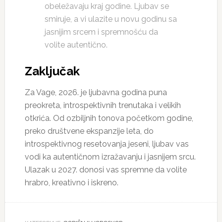
obeležavaju kraj godine. Ljubav se
smiruje, a vi ulazite u novu godinu sa
jasnijim srcem i spremnošću da
volite autentično.
Zaključak
Za Vage, 2026. je ljubavna godina puna
preokreta, introspektivnih trenutaka i velikih
otkrića. Od ozbiljnih tonova početkom godine,
preko društvene ekspanzije leta, do
introspektivnog resetovanja jeseni, ljubav vas
vodi ka autentičnom izražavanju i jasnijem srcu.
Ulazak u 2027. donosi vas spremne da volite
hrabro, kreativno i iskreno.