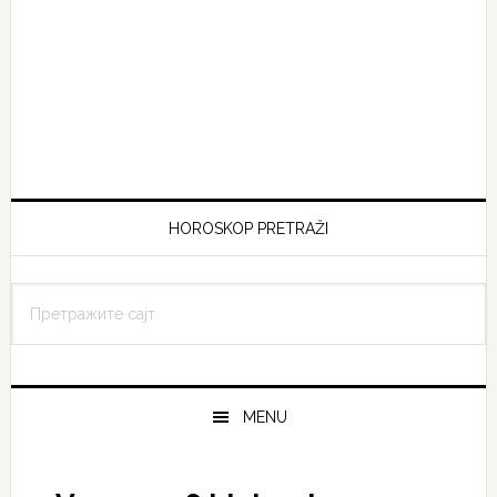
HOROSKOP PRETRAŽI
Претражите
сајт
MENU