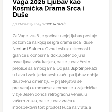
Vaga 2026 Ljubav kao
Kosmička Drama Srca i
Duše
ДЕЦЕМБАР 29, 2025
BY
SOFIJA BABIĆ
Za Vage, 2026. je godina u kojoj ljubav postaje
pozornica na kojoj se igra drama srca i duše.
Neptun
i
Saturn
u Ovnu testiraju iskrenost i
granice u odnosima, dok Jupiter do juna
osvetljava vašu karijeru, pa se ljubav često
prepliće sa ambicijama. Od jula,
Jupiter
prelazi
u Lava i vašu jedanaestu kuću, pa ljubav dobija
društvenu dimenziju — prijateljstva se
pretvaraju u romanse, a romanse u zajedničke
vizije. Jesen donosi retrogradnu Veneru u
vašem znaku, pa se ljubav vraća u
introspektivni ton: prošlost kuca na vrata, a