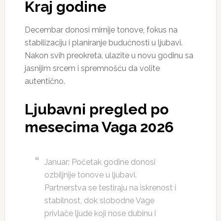
Kraj godine
Decembar donosi mirnije tonove, fokus na
stabilizaciju i planiranje budućnosti u ljubavi.
Nakon svih preokreta, ulazite u novu godinu sa
jasnijim srcem i spremnošću da volite
autentično.
Ljubavni pregled po
mesecima Vaga 2026
Januar: Početak godine donosi
ozbiljnije tonove u ljubavi.
Partnerstva se testiraju na iskrenost i
stabilnost, dok slobodne Vage
privlače ljude koji nose dubinu i