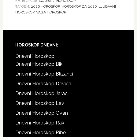
КАТЕГОРИЈЕ:
GODIŠNJI HOROSKOP
ТАГОВИ:
2026 HOROSKOP
,
HOROSKOP ZA 2026
,
LJUBAVNI
HOROSKOP
,
VAGA HOROSKOP
Footer
HOROSKOP DNEVNI:
Dnevni Horoskop
Dnevni Horoskop Bik
Dnevni Horoskop Blizanci
Dnevni Horoskop Devica
Dnevni Horoskop Jarac
Dnevni Horoskop Lav
Dnevni Horoskop Ovan
Dnevni Horoskop Rak
Dnevni Horoskop Ribe