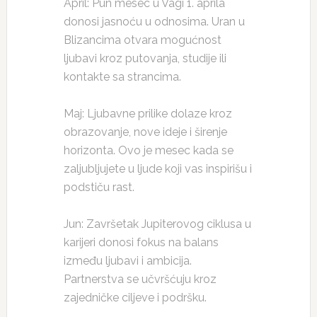
April: Pun mesec u Vagi 1. aprila
donosi jasnoću u odnosima. Uran u
Blizancima otvara mogućnost
ljubavi kroz putovanja, studije ili
kontakte sa strancima.
Maj: Ljubavne prilike dolaze kroz
obrazovanje, nove ideje i širenje
horizonta. Ovo je mesec kada se
zaljubljujete u ljude koji vas inspirišu i
podstiču rast.
Jun: Završetak Jupiterovog ciklusa u
karijeri donosi fokus na balans
između ljubavi i ambicija.
Partnerstva se učvršćuju kroz
zajedničke ciljeve i podršku.