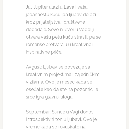
Jul: Jupiter ulazi u Lava i vašu
jedanaestu kuću, pa ljubav dolazi
kroz prijateljstva i društvene
događaje. Severni čvor u Vodoliji
otvara vašu petu kuću strasti, pa se
romanse pretvaraju u kreativne i
inspirativne priče.
Avgust: Ljubav se povezuje sa
kreativnim projektima i zajedničkim
vizijama. Ovo je mesec kada se
osećate kao da ste na pozornici, a
srce igra glavnu ulogu.
Septembar: Sunce u Vagi donosi
introspektivni ton u ljubavi. Ovo je
vreme kada se fokusirate na