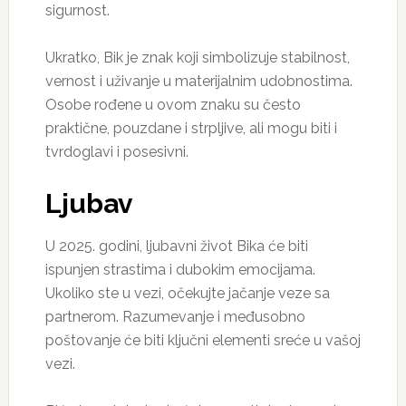
sigurnost.
Ukratko, Bik je znak koji simbolizuje stabilnost,
vernost i uživanje u materijalnim udobnostima.
Osobe rođene u ovom znaku su često
praktične, pouzdane i strpljive, ali mogu biti i
tvrdoglavi i posesivni.
Ljubav
U 2025. godini, ljubavni život Bika će biti
ispunjen strastima i dubokim emocijama.
Ukoliko ste u vezi, očekujte jačanje veze sa
partnerom. Razumevanje i međusobno
poštovanje će biti ključni elementi sreće u vašoj
vezi.