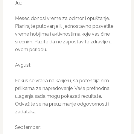
Jul:
Mesec donosi vreme za odmor i opuštanje.
Planirajte putovanje ili jednostavno posvetite
vreme hobijima i aktivnostima koje vas čine
srećnim. Pazite da ne zapostavite zdravlje u
ovom periodu.
Avgust:
Fokus se vraća na karijeru, sa potencijalnim
prilikama za napredovanje. Vaša prethodna
ulaganja sada mogu pokazati rezultate.
Odvažite se na preuzimanje odgovornosti i
zadataka.
Septembar: