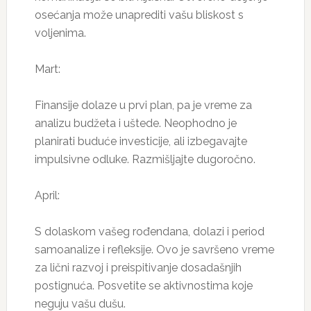
osećanja može unaprediti vašu bliskost s
voljenima.
Mart:
Finansije dolaze u prvi plan, pa je vreme za
analizu budžeta i uštede. Neophodno je
planirati buduće investicije, ali izbegavajte
impulsivne odluke. Razmišljajte dugoročno.
April:
S dolaskom vašeg rođendana, dolazi i period
samoanalize i refleksije. Ovo je savršeno vreme
za lični razvoj i preispitivanje dosadašnjih
postignuća. Posvetite se aktivnostima koje
neguju vašu dušu.