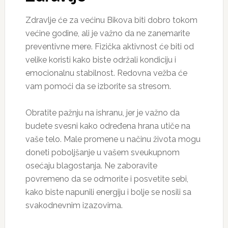
Zdravlje će za većinu Bikova biti dobro tokom
većine godine, ali je važno da ne zanemarite
preventivne mere. Fizička aktivnost će biti od
velike koristi kako biste održali kondiciju i
emocionalnu stabilnost. Redovna vežba će
vam pomoći da se izborite sa stresom.
Obratite pažnju na ishranu, jer je važno da
budete svesni kako određena hrana utiče na
vaše telo. Male promene u načinu života mogu
doneti poboljšanje u vašem sveukupnom
osećaju blagostanja. Ne zaboravite
povremeno da se odmorite i posvetite sebi,
kako biste napunili energiju i bolje se nosili sa
svakodnevnim izazovima.