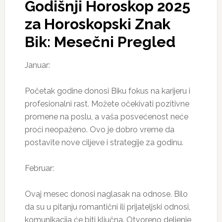
Godišnji Horoskop 2025
za Horoskopski Znak
Bik: Mesečni Pregled
Januar:
Početak godine donosi Biku fokus na karijeru i
profesionalni rast. Možete očekivati pozitivne
promene na poslu, a vaša posvećenost neće
proći neopaženo. Ovo je dobro vreme da
postavite nove ciljeve i strategije za godinu.
Februar:
Ovaj mesec donosi naglasak na odnose. Bilo
da su u pitanju romantični ili prijateljski odnosi,
komunikacija će biti ključna. Otvoreno deljenje