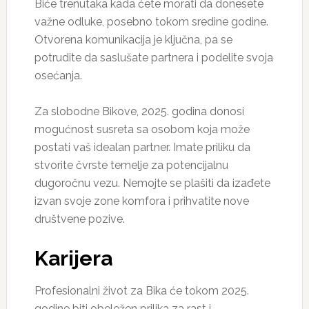
Biće trenutaka kada ćete morati da donesete
važne odluke, posebno tokom sredine godine.
Otvorena komunikacija je ključna, pa se
potrudite da saslušate partnera i podelite svoja
osećanja.
Za slobodne Bikove, 2025. godina donosi
mogućnost susreta sa osobom koja može
postati vaš idealan partner. Imate priliku da
stvorite čvrste temelje za potencijalnu
dugoročnu vezu. Nemojte se plašiti da izađete
izvan svoje zone komfora i prihvatite nove
društvene pozive.
Karijera
Profesionalni život za Bika će tokom 2025.
godine biti obeležen prilika za rast i