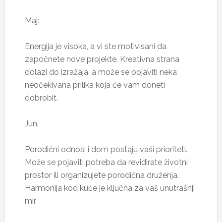
Maj:
Energija je visoka, a vi ste motivisani da
započnete nove projekte. Kreativna strana
dolazi do izražaja, a može se pojaviti neka
neočekivana prilika koja će vam doneti
dobrobit.
Jun:
Porodični odnosi i dom postaju vaši prioriteti.
Može se pojaviti potreba da revidirate životni
prostor ili organizujete porodična druženja.
Harmonija kod kuće je ključna za vaš unutrašnji
mir.