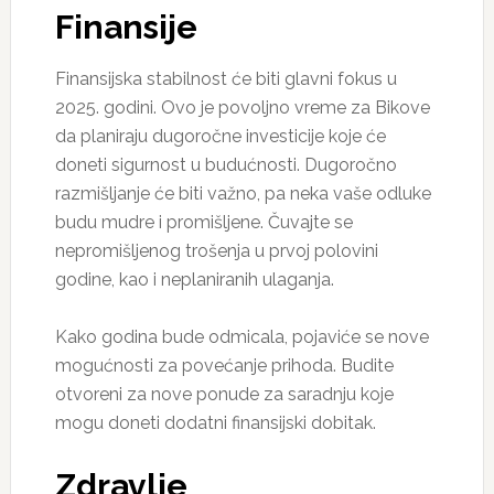
Finansije
Finansijska stabilnost će biti glavni fokus u
2025. godini. Ovo je povoljno vreme za Bikove
da planiraju dugoročne investicije koje će
doneti sigurnost u budućnosti. Dugoročno
razmišljanje će biti važno, pa neka vaše odluke
budu mudre i promišljene. Čuvajte se
nepromišljenog trošenja u prvoj polovini
godine, kao i neplaniranih ulaganja.
Kako godina bude odmicala, pojaviće se nove
mogućnosti za povećanje prihoda. Budite
otvoreni za nove ponude za saradnju koje
mogu doneti dodatni finansijski dobitak.
Zdravlje