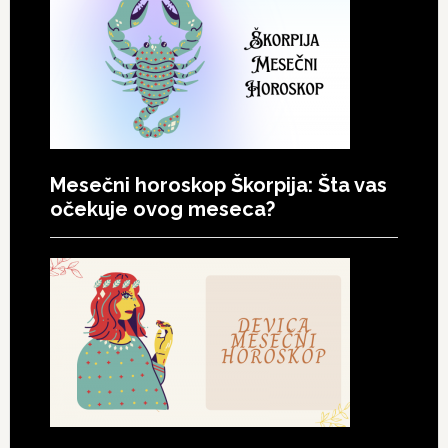
Mesečni horoskop Škorpija: Šta vas
očekuje ovog meseca?