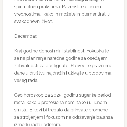
spiritualnim praksama. Razmislite o ličnim
vrednostima i kako ih možete implementirati u
svakodnevni život.
Decembar:
Kraj godine donosi mir i stabilnost. Fokusirajte
se na planiranje naredne godine sa osećajem
zahvalnosti za postignuto. Provedite praznične
dane u društvu najdražih i uživajte u plodovima
vašeg rada.
Ceo horoskop za 2025. godinu sugeriše period
rasta, kako u profesionalnom, tako i u ličnom
smislu. Bikovi bi trebalo da prihvate promene
sa strpljenjem i fokusom na održavanje balansa
između rada i odmora.