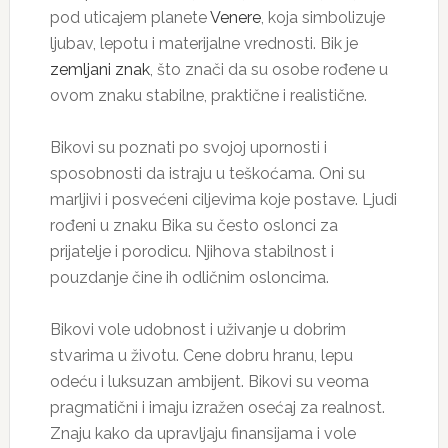
pod uticajem planete
Venere
, koja simbolizuje
ljubav, lepotu i materijalne vrednosti. Bik je
zemljani znak
, što znači da su osobe rođene u
ovom znaku stabilne, praktične i realistične.
Bikovi su poznati po svojoj upornosti i
sposobnosti da istraju u teškoćama. Oni su
marljivi i posvećeni ciljevima koje postave. Ljudi
rođeni u znaku Bika su često oslonci za
prijatelje i porodicu. Njihova stabilnost i
pouzdanje čine ih odličnim osloncima.
Bikovi vole udobnost i uživanje u dobrim
stvarima u životu. Cene dobru hranu, lepu
odeću i luksuzan ambijent. Bikovi su veoma
pragmatični i imaju izražen osećaj za realnost.
Znaju kako da upravljaju finansijama i vole