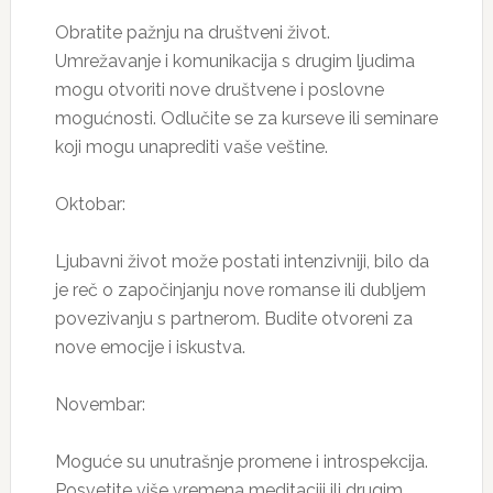
Obratite pažnju na društveni život.
Umrežavanje i komunikacija s drugim ljudima
mogu otvoriti nove društvene i poslovne
mogućnosti. Odlučite se za kurseve ili seminare
koji mogu unaprediti vaše veštine.
Oktobar:
Ljubavni život može postati intenzivniji, bilo da
je reč o započinjanju nove romanse ili dubljem
povezivanju s partnerom. Budite otvoreni za
nove emocije i iskustva.
Novembar:
Moguće su unutrašnje promene i introspekcija.
Posvetite više vremena meditaciji ili drugim