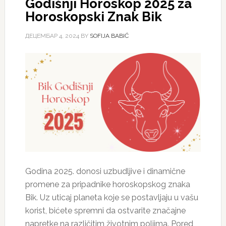
Godišnji Horoskop 2025 za
Horoskopski Znak Bik
ДЕЦЕМБАР 4, 2024
BY
SOFIJA BABIĆ
Godina 2025. donosi uzbudljive i dinamične
promene za pripadnike horoskopskog znaka
Bik. Uz uticaj planeta koje se postavljaju u vašu
korist, bićete spremni da ostvarite značajne
napretke na različitim životnim poljima. Pored