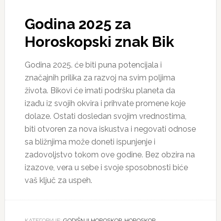
Godina 2025 za
Horoskopski znak Bik
Godina 2025. će biti puna potencijala i
značajnih prilika za razvoj na svim poljima
života. Bikovi će imati podršku planeta da
izađu iz svojih okvira i prihvate promene koje
dolaze. Ostati dosledan svojim vrednostima,
biti otvoren za nova iskustva i negovati odnose
sa bližnjima može doneti ispunjenje i
zadovoljstvo tokom ove godine. Bez obzira na
izazove, vera u sebe i svoje sposobnosti biće
vaš ključ za uspeh.
КАТЕГОРИЈЕ:
GODIŠNJI HOROSKOP
,
HOROSKOP