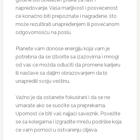
napredovanje. Vaša marljivost i posvećenost
će konačno biti prepoznate i nagrađene, što
može rezultirati unapređenjem ili povećanom
odgovornošću na poslu.
Planete vam donose energiju koja vam je
potrebna da se izborite sa izazovima i mnogi
od vas će možda odlučiti da promene karijeru
ili nastave sa daljim obrazovanjem da bi
unapredili svoju veštinu.
Važno je da ostanete fokusirani i da se ne
umarate ako se suočite sa preprekama.
Upornost će biti vaš najjači saveznik. Povežite
se sa kolegama i izgradite mrežu podrške koja
će vam pomoći u ostvarenju ciljeva.