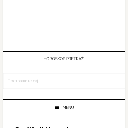
HOROSKOP PRETRAŽI
Претражите
сајт
MENU