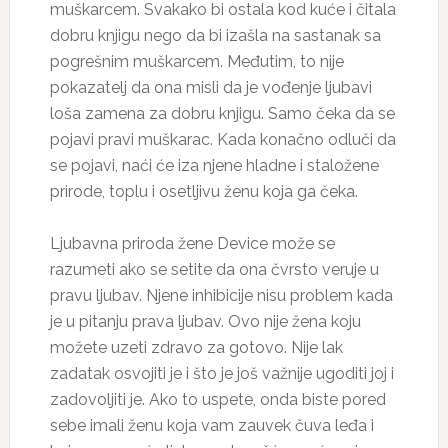
muškarcem. Svakako bi ostala kod kuće i čitala
dobru knjigu nego da bi izašla na sastanak sa
pogrešnim muškarcem. Međutim, to nije
pokazatelj da ona misli da je vođenje ljubavi
loša zamena za dobru knjigu. Samo čeka da se
pojavi pravi muškarac. Kada konačno odluči da
se pojavi, naći će iza njene hladne i staložene
prirode, toplu i osetljivu ženu koja ga čeka.
Ljubavna priroda žene Device može se
razumeti ako se setite da ona čvrsto veruje u
pravu ljubav. Njene inhibicije nisu problem kada
je u pitanju prava ljubav. Ovo nije žena koju
možete uzeti zdravo za gotovo. Nije lak
zadatak osvojiti je i što je još važnije ugoditi joj i
zadovoljiti je. Ako to uspete, onda biste pored
sebe imali ženu koja vam zauvek čuva leđa i