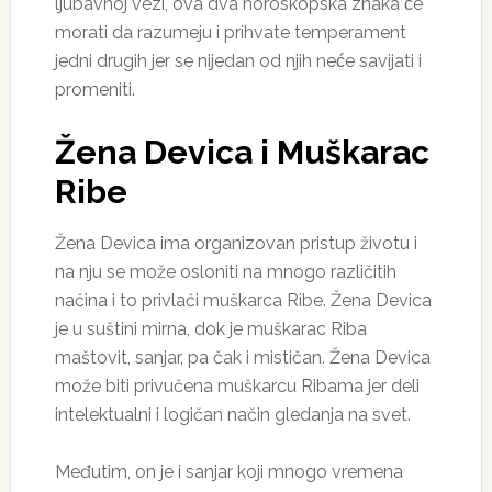
ljubavnoj vezi, ova dva horoskopska znaka će
morati da razumeju i prihvate temperament
jedni drugih jer se nijedan od njih neće savijati i
promeniti.
Žena Devica i Muškarac
Ribe
Žena Devica ima organizovan pristup životu i
na nju se može osloniti na mnogo različitih
načina i to privlači muškarca Ribe. Žena Devica
je u suštini mirna, dok je muškarac Riba
maštovit, sanjar, pa čak i mističan. Žena Devica
može biti privučena muškarcu Ribama jer deli
intelektualni i logičan način gledanja na svet.
Međutim, on je i sanjar koji mnogo vremena