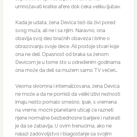
umnožavati kratke afere dok čeka veliku ljubav.
Kada je udata, žena Devica teži da živi pored
svog muža, ali ne i sa njim. Naravno, ona
obavlja svoj deo bračnih obaveza i brine o
obrazovanju svoje dece. Ali postoje stvari koje
ona ne deli. Opasnost od braka sa ženom
Devicom je u tome što u određenim godinama
ona može da deli sa mužem samo TV večeri…
Veoma skromna i internalizovana, žena Devica
ne može a da ne pomisli da veliki izlivi nežnosti
imaju nešto pomalo smešno. Ipak, s vremena
na vreme, moćni planetarni uticaji će razneti
njene normalne bezbednosne barijere i naterati
je da se zabavlja. U ovim trenucima, ako ne
nalazi zadovoljstvo i blagostanje sa svojim