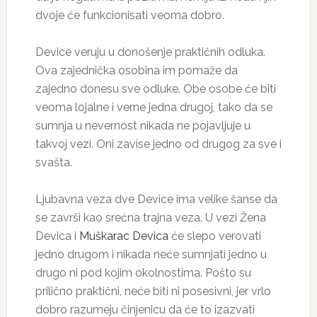
dvoje će funkcionisati veoma dobro.
Device veruju u donošenje praktičnih odluka.
Ova zajednička osobina im pomaže da
zajedno donesu sve odluke. Obe osobe će biti
veoma lojalne i verne jedna drugoj, tako da se
sumnja u nevernost nikada ne pojavljuje u
takvoj vezi. Oni zavise jedno od drugog za sve i
svašta.
Ljubavna veza dve Device ima velike šanse da
se završi kao srećna trajna veza. U vezi Žena
Devica i
Muškarac Devica
će slepo verovati
jedno drugom i nikada neće sumnjati jedno u
drugo ni pod kojim okolnostima. Pošto su
prilično praktični, neće biti ni posesivni, jer vrlo
dobro razumeju činjenicu da će to izazvati