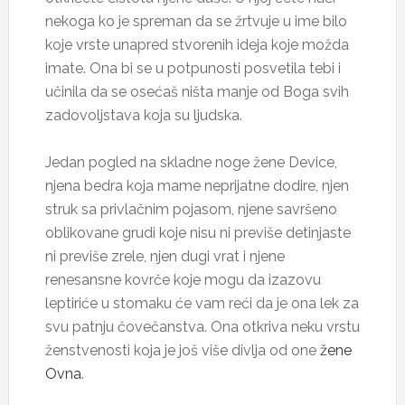
nekoga ko je spreman da se žrtvuje u ime bilo
koje vrste unapred stvorenih ideja koje možda
imate. Ona bi se u potpunosti posvetila tebi i
učinila da se osećaš ništa manje od Boga svih
zadovoljstava koja su ljudska.
Jedan pogled na skladne noge žene Device,
njena bedra koja mame neprijatne dodire, njen
struk sa privlačnim pojasom, njene savršeno
oblikovane grudi koje nisu ni previše detinjaste
ni previše zrele, njen dugi vrat i njene
renesansne kovrče koje mogu da izazovu
leptiriće u stomaku će vam reći da je ona lek za
svu patnju čovečanstva. Ona otkriva neku vrstu
ženstvenosti koja je još više divlja od one
žene
Ovna
.