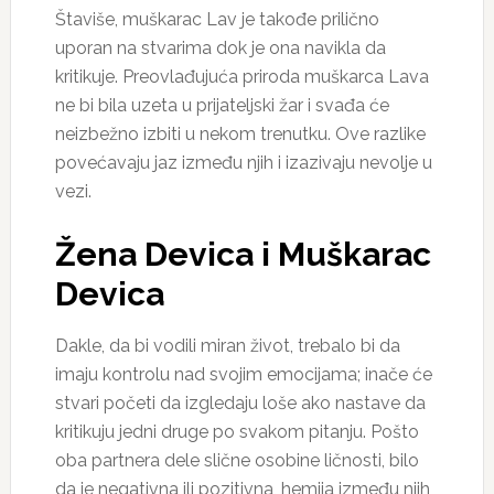
Štaviše, muškarac Lav je takođe prilično
uporan na stvarima dok je ona navikla da
kritikuje. Preovlađujuća priroda muškarca Lava
ne bi bila uzeta u prijateljski žar i svađa će
neizbežno izbiti u nekom trenutku. Ove razlike
povećavaju jaz između njih i izazivaju nevolje u
vezi.
Žena Devica i Muškarac
Devica
Dakle, da bi vodili miran život, trebalo bi da
imaju kontrolu nad svojim emocijama; inače će
stvari početi da izgledaju loše ako nastave da
kritikuju jedni druge po svakom pitanju. Pošto
oba partnera dele slične osobine ličnosti, bilo
da je negativna ili pozitivna, hemija između njih