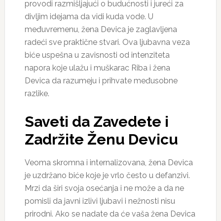
provodi razmišljajući o budućnosti i jureći za
divljim idejama da vidi kuda vode. U
međuvremenu, žena Devica je zaglavljena
radeći sve praktične stvari. Ova ljubavna veza
biće uspešna u zavisnosti od intenziteta
napora koje ulažu i muškarac Riba i žena
Devica da razumeju i prihvate međusobne
razlike.
Saveti da Zavedete i
Zadržite Ženu Devicu
Veoma skromna i internalizovana, žena Devica
je uzdržano biće koje je vrlo često u defanzivi.
Mrzi da širi svoja osećanja i ne može a da ne
pomisli da javni izlivi ljubavi i nežnosti nisu
prirodni. Ako se nadate da će vaša žena Devica