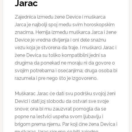
Jarac
Zajednica između žene Device i muškarca
Jarca je najbolji spoj među svim horoskopskim
znacima. Hemija između muškarca Jarca i žene
Device je vredna divljenja i oni dele snažnu
vezu koja je stvorena da traje. I muškarci Jarac i
žene Devica su toliko kompatibilni jedni sa
drugima da ponekad ne moraju ni da govore o
svojim potrebama i osećanjima; druga osoba bi
razumela i pre nego što je izgovoreno.
Muškarac Jarac će dati svu podršku svojoj ženi
Devici i dati joj slobodu da ostvari sve svoje
snove; ona bi mu zauzvrat pomogla da se
popne na lestvici uspeha svom ljubavlju i
brigom prema njemu. Par koji čine žena Devica i
muškarac Jarac sigurno će biti zajedno