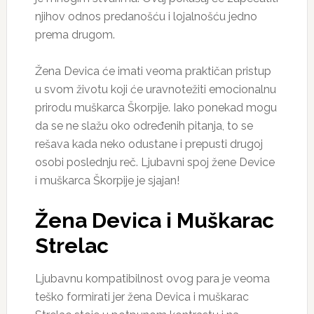
njihov odnos predanošću i lojalnošću jedno
prema drugom.
Žena Devica će imati veoma praktičan pristup
u svom životu koji će uravnotežiti emocionalnu
prirodu muškarca Škorpije. Iako ponekad mogu
da se ne slažu oko određenih pitanja, to se
rešava kada neko odustane i prepusti drugoj
osobi poslednju reč. Ljubavni spoj žene Device
i muškarca Škorpije je sjajan!
Žena Devica i Muškarac
Strelac
Ljubavnu kompatibilnost ovog para je veoma
teško formirati jer žena Devica i muškarac