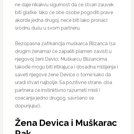
ne daje nikakvu sigurnost da će stvari zauvek
biti glatke. Iako će obe osobe pogoditi prave
akorde jedna drugoj, neće biti lako pronaći
srodnu dušu u svom partneru.
Bezopasna zafrkancija muškarca Blizanca (sa
drugim ženama) će zapaliti plamen zavisti u
njegovoj ženi Devici. Muškarcu Blizancima
takođe mogu biti iritirajuća i dosadna mišljenja i
saveti njegove žene Device o tome kako da
uradi stvari najbolje. Sa pozitivne strane, oba
partnera će instinktivno razumeti misli i
osećanja jedno drugog, savršeno se
dopunjujući.
Žena Devica i Muškarac
Rak