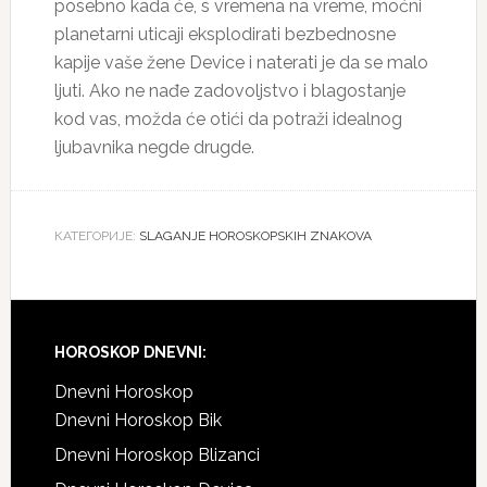
posebno kada će, s vremena na vreme, moćni
planetarni uticaji eksplodirati bezbednosne
kapije vaše žene Device i naterati je da se malo
ljuti. Ako ne nađe zadovoljstvo i blagostanje
kod vas, možda će otići da potraži idealnog
ljubavnika negde drugde.
КАТЕГОРИЈЕ:
SLAGANJE HOROSKOPSKIH ZNAKOVA
Footer
HOROSKOP DNEVNI:
Dnevni Horoskop
Dnevni Horoskop Bik
Dnevni Horoskop Blizanci