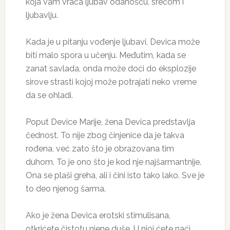
koja vam vraća ljubav odanošću, srećom i
ljubavlju.
Kada je u pitanju vođenje ljubavi, Devica može
biti malo spora u učenju. Međutim, kada se
zanat savlada, onda može doći do eksplozije
sirove strasti kojoj može potrajati neko vreme
da se ohladi.
Poput Device Marije, žena Devica predstavlja
čednost. To nije zbog činjenice da je takva
rođena, već zato što je obrazovana tim
duhom. To je ono što je kod nje najšarmantnije.
Ona se plaši greha, ali i čini isto tako lako. Sve je
to deo njenog šarma.
Ako je žena Devica erotski stimulisana,
otkrićete čistotu njene duše. U njoj ćete naći