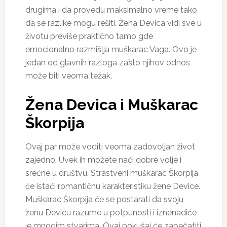
drugima i da provedu maksimalno vreme tako
da se razlike mogu rešiti. Žena Devica vidi sve u
životu previše praktično tamo gde
emocionalno razmišlja muškarac Vaga. Ovo je
jedan od glavnih razloga zašto njihov odnos
može biti veoma težak.
Žena Devica i Muškarac
Škorpija
Ovaj par može voditi veoma zadovoljan život
zajedno. Uvek ih možete naći dobre volje i
srećne u društvu. Strastveni muškarac Škorpija
će istaći romantičnu karakteristiku žene Device.
Muškarac Škorpija će se postarati da svoju
ženu Devicu razume u potpunosti i iznenadiće
je mnogim stvarima. Ovaj pokušaj će zapečatiti