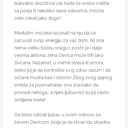
bukvalno skočiti na vas kada se uveče vratite
sa posla ili nekoliko dana odsustva, možda
ćete čekati jako dugo!
Međutim, možete računati na nju da će
sačuvati svoju energiju za vaš dom. Ali ona
nema veliku fizičku snagu i, pošto je i dalje
veoma aktivna, žena Devica može biti jako
živčana. Nažalost, u vreme stresa ili umora,
teško joj je da kontroliše svoj zdrav razum i da
ostane mudra kao i obično! Zbog svog sjajnog
smisla za posmatranje, ona zna kako da
povredi nekoga… a njeni ljubavnici su joj često
omiljene mete!
Da biste održali ljubav u svom odnosu sa
ženom Devicom, bolje je da stvari idu skladno,