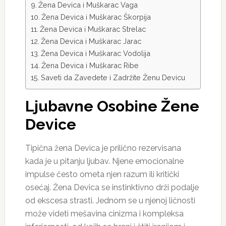
Žena Devica i Muškarac Vaga
Žena Devica i Muškarac Škorpija
Žena Devica i Muškarac Strelac
Žena Devica i Muškarac Jarac
Žena Devica i Muškarac Vodolija
Žena Devica i Muškarac Ribe
Saveti da Zavedete i Zadržite Ženu Devicu
Ljubavne Osobine Žene
Device
Tipična žena Devica je prilično rezervisana
kada je u pitanju ljubav. Njene emocionalne
impulse često ometa njen razum ili kritički
osećaj. Žena Devica se instinktivno drži podalje
od ekscesa strasti. Jednom se u njenoj ličnosti
može videti mešavina cinizma i kompleksa