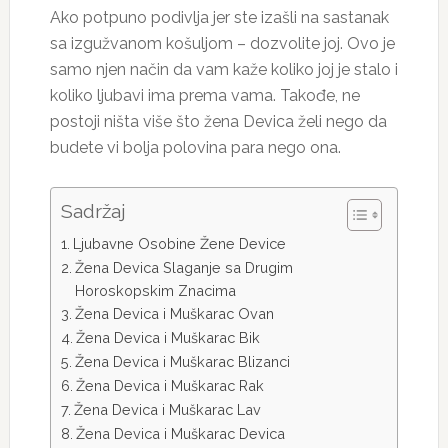
Ako potpuno podivlja jer ste izašli na sastanak
sa izgužvanom košuljom – dozvolite joj. Ovo je
samo njen način da vam kaže koliko joj je stalo i
koliko ljubavi ima prema vama. Takođe, ne
postoji ništa više što žena Devica želi nego da
budete vi bolja polovina para nego ona.
Sadržaj
Ljubavne Osobine Žene Device
Žena Devica Slaganje sa Drugim
Horoskopskim Znacima
Žena Devica i Muškarac Ovan
Žena Devica i Muškarac Bik
Žena Devica i Muškarac Blizanci
Žena Devica i Muškarac Rak
Žena Devica i Muškarac Lav
Žena Devica i Muškarac Devica