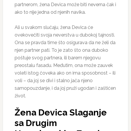
partnerom, žena Devica može biti neverna čak i
ako to nije jedna od njenih navika.
Ali u svakom slučaju, žena Devica će
ovekovečiti svoja neverstva u dubokoj tajnosti.
Ona se pravda time što osigurava da ne želi da
njen partner pati. To je zato što ona duboko
poštuje svog partnera, ili barem njegovu
preostalu fasadu. Međutim, ona može zauvek
voleti istog čoveka ako on ima sposobnost – ili
voli – da joj se divi i stalno jača njeno
samopouzdanje, i da joj pruži ugodan i zaštićen
život.
Žena Devica Slaganje
sa Drugim