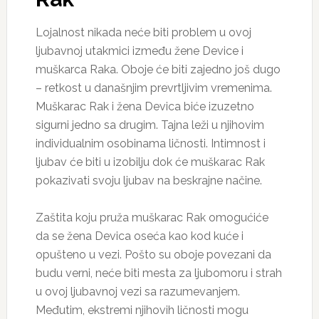
Lojalnost nikada neće biti problem u ovoj
ljubavnoj utakmici između žene Device i
muškarca Raka. Oboje će biti zajedno još dugo
– retkost u današnjim prevrtljivim vremenima.
Muškarac Rak i žena Devica biće izuzetno
sigurni jedno sa drugim. Tajna leži u njihovim
individualnim osobinama ličnosti. Intimnost i
ljubav će biti u izobilju dok će muškarac Rak
pokazivati svoju ljubav na beskrajne načine.
Zaštita koju pruža muškarac Rak omogućiće
da se žena Devica oseća kao kod kuće i
opušteno u vezi. Pošto su oboje povezani da
budu verni, neće biti mesta za ljubomoru i strah
u ovoj ljubavnoj vezi sa razumevanjem.
Međutim, ekstremi njihovih ličnosti mogu