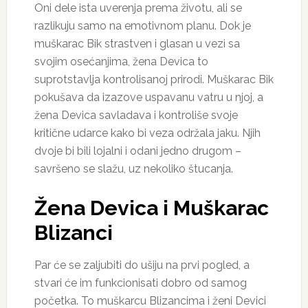
Oni dele ista uverenja prema životu, ali se
razlikuju samo na emotivnom planu. Dok je
muškarac Bik strastven i glasan u vezi sa
svojim osećanjima, žena Devica to
suprotstavlja kontrolisanoj prirodi. Muškarac Bik
pokušava da izazove uspavanu vatru u njoj, a
žena Devica savladava i kontroliše svoje
kritične udarce kako bi veza održala jaku. Njih
dvoje bi bili lojalni i odani jedno drugom –
savršeno se slažu, uz nekoliko štucanja.
Žena Devica i Muškarac
Blizanci
Par će se zaljubiti do ušiju na prvi pogled, a
stvari će im funkcionisati dobro od samog
početka. To muškarcu Blizancima i ženi Devici