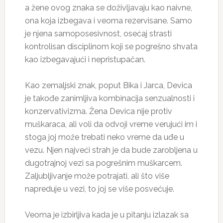
a žene ovog znaka se doživljavaju kao naivne,
ona koja izbegava i veoma rezervisane. Samo
je njena samoposesivnost, osećaj strasti
kontrolisan disciplinom koji se pogrešno shvata
kao izbegavajući i nepristupačan.
Kao zemaljski znak, poput Bika i Jarca, Devica
je takođe zanimljiva kombinacija senzualnosti i
konzervativizma. Žena Devica nije protiv
muškaraca, ali voli da odvoji vreme verujući im i
stoga joj može trebati neko vreme da uđe u
vezu. Njen najveći strah je da bude zarobljena u
dugotrajnoj vezi sa pogrešnim muškarcem.
Zaljubljivanje može potrajati, ali što više
napreduje u vezi, to joj se više posvećuje.
Veoma je izbirljiva kada je u pitanju izlazak sa