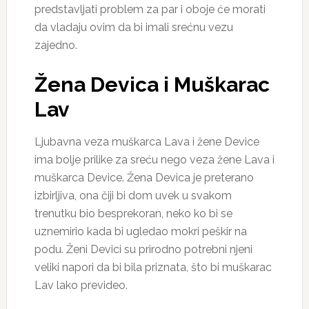
predstavljati problem za par i oboje će morati
da vladaju ovim da bi imali srećnu vezu
zajedno.
Žena Devica i Muškarac
Lav
Ljubavna veza muškarca Lava i žene Device
ima bolje prilike za sreću nego veza žene Lava i
muškarca Device. Žena Devica je preterano
izbirljiva, ona čiji bi dom uvek u svakom
trenutku bio besprekoran, neko ko bi se
uznemirio kada bi ugledao mokri peškir na
podu. Ženi Devici su prirodno potrebni njeni
veliki napori da bi bila priznata, što bi muškarac
Lav lako prevideo.