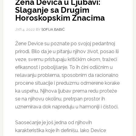
Žena Devica u Ljubavi:
Slaganje sa Drugim
Horoskopskim Znacima
ЈУЛ 4, 2022
BY
SOFIJA BABIĆ
Žene Device su poznate po svojoj pedantnoj
prirodi. Bilo da je u pitanju njihov život, posao ili
veze, svemu pristupaju kritičkim okom, tražeći
efikasnost i poboljšanje. To ih čini odličnim u
rešavanju problema, sposobnim da racionalno
procene situacije i preduzmu odmerene korake
ka uspehu. Njihova ljubav prema redu proteže
se na njihovu okolinu, pretrpan prostor ih
uznemirava dok napreduju u harmoniji i čistoći.
Saosećanje je još jedna od njihovih
karakteristika koje ih definišu. Iako Device