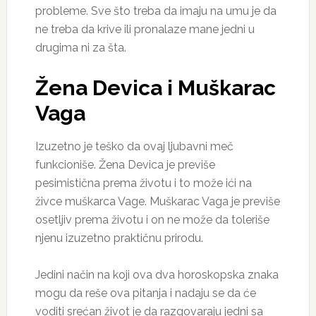
probleme. Sve što treba da imaju na umu je da
ne treba da krive ili pronalaze mane jedni u
drugima ni za šta.
Žena Devica i Muškarac
Vaga
Izuzetno je teško da ovaj ljubavni meč
funkcioniše. Žena Devica je previše
pesimistična prema životu i to može ići na
živce muškarca Vage. Muškarac Vaga je previše
osetljiv prema životu i on ne može da toleriše
njenu izuzetno praktičnu prirodu.
Jedini način na koji ova dva horoskopska znaka
mogu da reše ova pitanja i nadaju se da će
voditi srećan život je da razgovaraju jedni sa