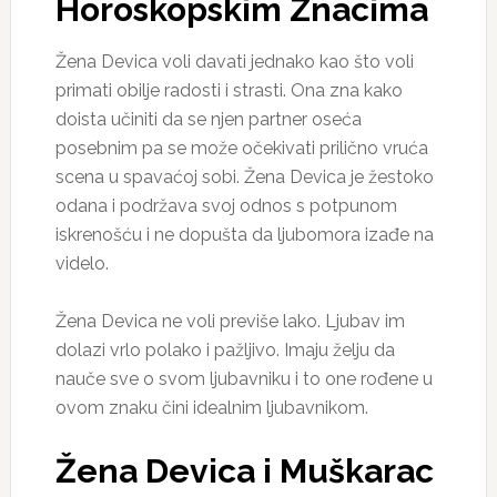
Horoskopskim Znacima
Žena Devica voli davati jednako kao što voli
primati obilje radosti i strasti. Ona zna kako
doista učiniti da se njen partner oseća
posebnim pa se može očekivati prilično vruća
scena u spavaćoj sobi. Žena Devica je žestoko
odana i podržava svoj odnos s potpunom
iskrenošću i ne dopušta da ljubomora izađe na
videlo.
Žena Devica ne voli previše lako. Ljubav im
dolazi vrlo polako i pažljivo. Imaju želju da
nauče sve o svom ljubavniku i to one rođene u
ovom znaku čini idealnim ljubavnikom.
Žena Devica i Muškarac