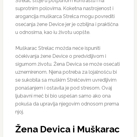
Strelac stoje u potpunom kontrastu i na
suprotnim polovima. Koketna nastrojenost i
arogancija muškarca Strelca mogu povrediti
osećanja žene Device jer je ozbiljna i praktična
u odnosima, kao iu životu uopšte.
Muškarac Strelac možda neće ispuniti
očekivanja žene Device o predvidljivom i
sigurnom životu. Žena Devica se može osećati
uznemirenom. Njena potreba za lojalnošću bi
se sukobila sa muškim Strelčevim uvredljivim
ponašanjem i ostavila je pod stresom. Ovaj
ljubavni meč bi bio uspešan samo ako ona
pokuša da upravlja njegovim odnosom prema
njoj.
Žena Devica i Muškarac