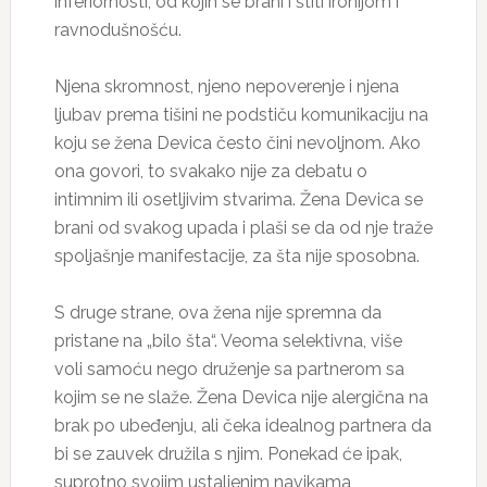
inferiornosti, od kojih se brani i štiti ironijom i
ravnodušnošću.
Njena skromnost, njeno nepoverenje i njena
ljubav prema tišini ne podstiču komunikaciju na
koju se žena Devica često čini nevoljnom. Ako
ona govori, to svakako nije za debatu o
intimnim ili osetljivim stvarima. Žena Devica se
brani od svakog upada i plaši se da od nje traže
spoljašnje manifestacije, za šta nije sposobna.
S druge strane, ova žena nije spremna da
pristane na „bilo šta“. Veoma selektivna, više
voli samoću nego druženje sa partnerom sa
kojim se ne slaže. Žena Devica nije alergična na
brak po ubeđenju, ali čeka idealnog partnera da
bi se zauvek družila s njim. Ponekad će ipak,
suprotno svojim ustaljenim navikama,