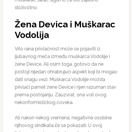
doživotno.
Žena Devica i Muškarac
Vodolija
Vrlo rana privlačnost može se pojaviti iz
ljubavnog meča između muškarca Vodolije i
žene Device. Ali osim toga, gotovo da ne
postoji nijedan ohrabrujući aspekt koji bi mogao
dati snagu vezi. Muškarca Vodolije možda
privlači pamet žene Device i njen razuman stav
prema postojanju. Zauzvrat, ona voli ovog
nekonformističkog čoveka.
Ali nakon nekog vremena, negativne osobine
njihovog sindikata će se pokazati. U ovoj