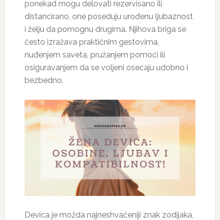
ponekad mogu delovati rezervisano ili
distancirano, one poseduju urođenu ljubaznost
i želju da pomognu drugima. Njihova briga se
često izražava praktičnim gestovima,
nuđenjem saveta, pružanjem pomoći ili
osiguravanjem da se voljeni osećaju udobno i
bezbedno.
Devica je možda najneshvaćeniji znak zodijaka,