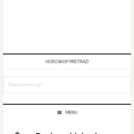
HOROSKOP PRETRAŽI
Претражите
сајт
MENU