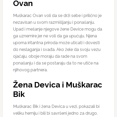
Ovan
Muškarac Ovan voli da se drži sebe i prilično je
nezavisan u svom razmišljanju i ponašanju.
Upad i mešanje njegove žene Device mogu da
ga uznemire jer ne voli da ga upućuju. Njena
uporna iritantna priroda može uticati i dovesti
do neslaganja i svađa. Ako žele da svoju vezu
ojačaju, oboje moraju da rade na svom
ponašanju i da se postaraju da to ne utiče na
njihovog partnera.
Žena Devica i Muškarac
Bik
Muškarac Bik i žena Devica u vezi, pokazali bi
veliku hemiju i bili bi savršeni jedno za drugo.