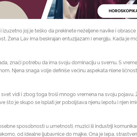
zuzetno joj je teško da prekinete neželjene navike i obrasce
ost. Žena Lav ima beskrajan entuzijazam i energiju. Kada je mo
lada, znači potrebu da ima svoju dominaciju u svemu. S vrem
ivnom. Njena snaga volje definiše većinu aspekata nlene lično
 svet vidi i zbog toga troši mnogo vremena na svoju pojavu. Ž
Sve što je skupo se isplati jer poboljšava njenu lepotu i njen i
ebne sposobnosti u umetnosti, muzici ili industriji komunikaci
korno, od idealne ljubavnice do majke. Ona je lepa, strastvena, 