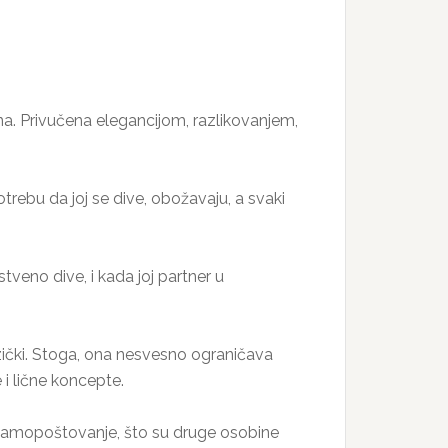
na. Privučena elegancijom, razlikovanjem,
trebu da joj se dive, obožavaju, a svaki
eno dive, i kada joj partner u
fizički. Stoga, ona nesvesno ograničava
i lične koncepte.
i samopoštovanje, što su druge osobine