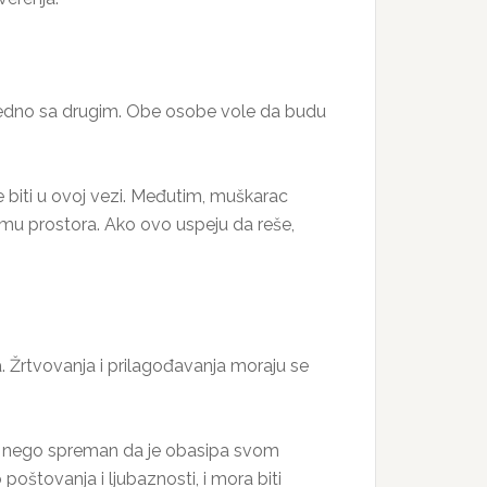
 jedno sa drugim. Obe osobe vole da budu
e biti u ovoj vezi. Međutim, muškarac
i mu prostora. Ako ovo uspeju da reše,
. Žrtvovanja i prilagođavanja moraju se
iše nego spreman da je obasipa svom
poštovanja i ljubaznosti, i mora biti