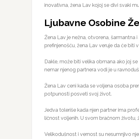
inovativna, žena Lav kojoj se divi svaki m
Ljubavne Osobine Ž
Žena Lav je nežna, otvorena, šarmantna i 
prefinjenošću, žena Lav veruje da će bit
Dakle, može biti velika obmana ako joj se 
nemar njenog partnera vodi je u ravnodušno
Žena Lav ceni kada se voljena osoba prem
potpunosti posveti svoj život.
Jedva toleriše kada njen partner ima profes
ličnost voljenih. U svom bračnom životu, 
Velikodušnost i vernost su nesumnjivo nj