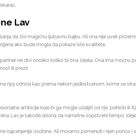
uškarac.
ene Lav
sanja da živi magičnu ljubavnu bajku. Ali ona nije uvek prizem
i voljena ako bude mogla da pokaže iste kvalitete.
partner ne divi onoliko koliko bi ona želela. Ona ima moćnu po
st ili prezir.
a njoj odnosi kao prema nekom jedinstvenom, kome se strastv
ionalne ambicije koje bi ga mogle udaljiti od nje, psihički ili 
žena Lav je takođe sklona da nametne sopstveni tempo, ideje 
ene najcenjenije osobine. Ali moramo pomenuti i njen ponos 