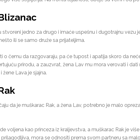
Blizanac
 stvoreni jedno za drugo i imaće uspešnu i dugotrajnu vezu
nešto ili se samo druže sa prijateljima.
i o čemu da razgovaraju, pa će tupost i apatija skoro da neć
ertujuću prirodu, a zauzvrat, žena Lav mu mora verovati i dat
 žene Lava je sjajna.
 Rak
lučaju da je muškarac Rak, a žena Lav, potrebno je malo opreza
bude voljena kao princeza iz kraljevstva, a muškarac Rak je v
i prilagodljiva, mora se odnositi prema svom partneru sa malo 