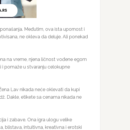
 ponašanja. Međutim, ova ista upornost i
tivisana, ne okleva da deluje. Ali ponekad
ena na vreme, njena ličnost vođene egom
sti i pomaže u stvaranju celokupne
ena Lav nikada neće oklevati da kupi
midž. Dakle, etikete sa cenama nikada ne
ja i zabave. Ona igra ulogu velike
blistava, intuitivna, kreativna i erotski