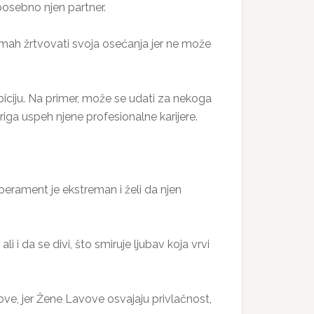
 posebno njen partner.
mah žrtvovati svoja osećanja jer ne može
biciju. Na primer, može se udati za nekoga
riga uspeh njene profesionalne karijere.
perament je ekstreman i želi da njen
i i da se divi, što smiruje ljubav koja vrvi
ve, jer Žene Lavove osvajaju privlačnost,