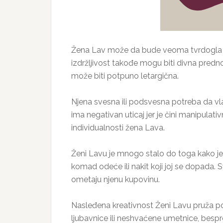
Žena Lav može da bude veoma tvrdogla i i
izdržljivost takođe mogu biti divna predn
može biti potpuno letargična.
Njena svesna ili podsvesna potreba da v
ima negativan uticaj jer je čini manipulat
individualnosti žena Lava.
Ženi Lavu je mnogo stalo do toga kako je
komad odeće ili nakit koji joj se dopada. 
ometaju njenu kupovinu.
Nasleđena kreativnost Ženi Lavu pruža pos
ljubavnice ili neshvaćene umetnice, bespre