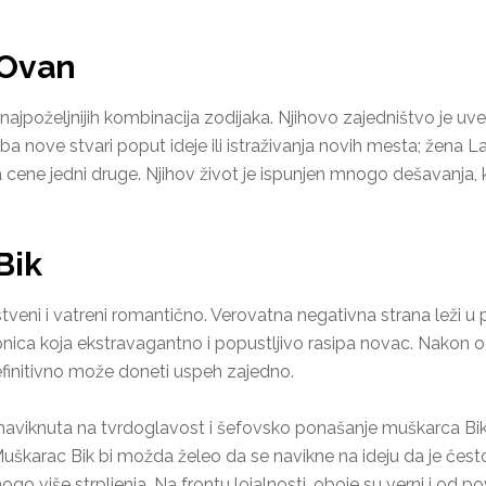
 Ovan
najpoželjnijih kombinacija zodijaka. Njihovo zajedništvo je uv
 nove stvari poput ideje ili istraživanja novih mesta; žena La
a cene jedni druge. Njihov život je ispunjen mnogo dešavanja, 
Bik
veni i vatreni romantično. Verovatna negativna strana leži u 
sipnica koja ekstravagantno i popustljivo rasipa novac. Nako
efinitivno može doneti uspeh zajedno.
 naviknuta na tvrdoglavost i šefovsko ponašanje muškarca Bika
karac Bik bi možda želeo da se navikne na ideju da je često i
o više strpljenja. Na frontu lojalnosti, oboje su verni i od po