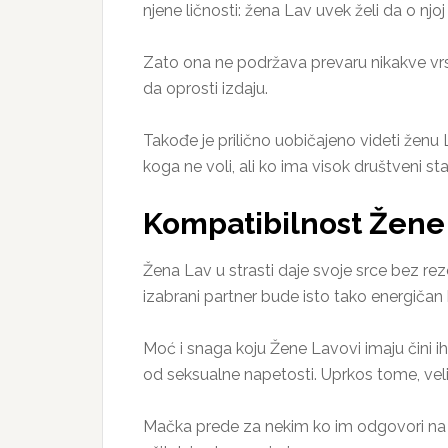
njene ličnosti: žena Lav uvek želi da o njo
Zato ona ne podržava prevaru nikakve vrst
da oprosti izdaju.
Takođe je prilično uobičajeno videti ženu
koga ne voli, ali ko ima visok društveni st
Kompatibilnost Žene
Žena Lav u strasti daje svoje srce bez re
izabrani partner bude isto tako energičan 
Moć i snaga koju Žene Lavovi imaju čini ih 
od seksualne napetosti. Uprkos tome, veli
Mačka prede za nekim ko im odgovori na na