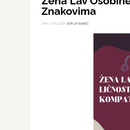
Žena Lav Osobine
Znakovima
ЈУН 7, 2022
BY
SOFIJA BABIĆ