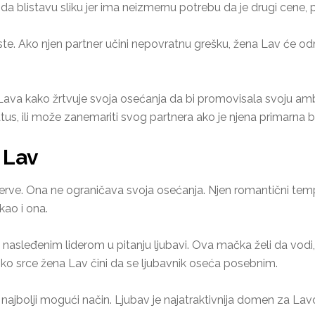
j da blistavu sliku jer ima neizmernu potrebu da je drugi cene,
e. Ako njen partner učini nepovratnu grešku, žena Lav će od
 Lava kako žrtvuje svoja osećanja da bi promovisala svoju am
atus, ili može zanemariti svog partnera ako je njena primarna b
 Lav
zerve. Ona ne ograničava svoja osećanja. Njen romantični tem
kao i ona.
nasleđenim liderom u pitanju ljubavi. Ova mačka želi da vodi, al
ko srce žena Lav čini da se ljubavnik oseća posebnim.
jbolji mogući način. Ljubav je najatraktivnija domen za Lavo