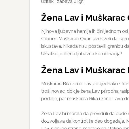
užitak i zabava u igri.
Žena Lav i Muškarac
Njihova ljubavna hemija ih čini jednom od 
sobom. Muškarac Ovan uvek želi da isproba
iskustava. Nikada nisu postavili granicu d
Ukratko, odlična ljubavna kombinacija!
Žena Lav i Muškarac 
Muškarac Bik i žena Lav podjednako strast
troši novac, dok je žena Lav prirodna ra
podalje, par muškarca Bika i žene Lava d
Žena Lav bi morala da previdi ili da bude
dozvoljava da kontroliše deo događaja. Muš
Lav, s druge strane, moraće da stekne mnog