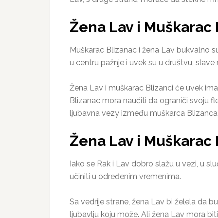
Žena Lav i Muškarac 
Muškarac Blizanac i žena Lav bukvalno su
u centru pažnje i uvek su u društvu, slave 
Žena Lav i muškarac Blizanci će uvek imat
Blizanac mora naučiti da ograniči svoju fl
ljubavna vezy između muškarca Blizanca i
Žena Lav i Muškarac
Iako se Rak i Lav dobro slažu u vezi, u s
učiniti u određenim vremenima.
Sa vedrije strane, žena Lav bi želela da 
ljubavlju koju može. Ali žena Lav mora bit