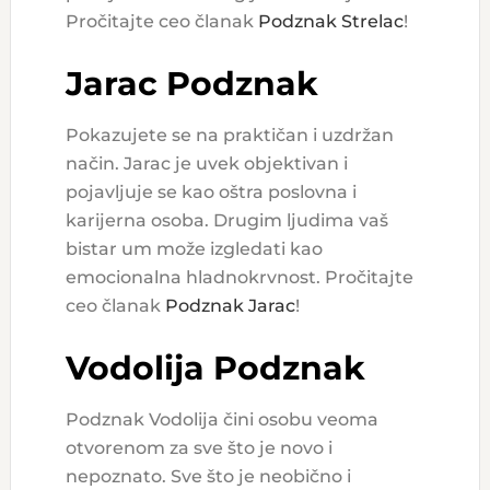
Pročitajte ceo članak
Podznak Strelac
!
Jarac Podznak
Pokazujete se na praktičan i uzdržan
način. Jarac je uvek objektivan i
pojavljuje se kao oštra poslovna i
karijerna osoba. Drugim ljudima vaš
bistar um može izgledati kao
emocionalna hladnokrvnost. Pročitajte
ceo članak
Podznak Jarac
!
Vodolija Podznak
Podznak Vodolija čini osobu veoma
otvorenom za sve što je novo i
nepoznato. Sve što je neobično i