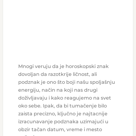
Mnogi veruju da je horoskopski znak
dovoljan da razotkrije ličnost, ali
podznak je ono što boji našu spoljašnju
energiju, način na koji nas drugi
doživljavaju i kako reagujemo na svet
oko sebe. Ipak, da bi tumačenje bilo
zaista precizno, ključno je najtacnije
izracunavanje podznaka uzimajući u
obzir tačan datum, vreme i mesto