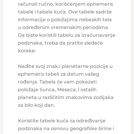
računali ručno, korišćenjem ephemeris
tabele i tabela kuća. Ove tabele sadrže
informacije o položajima nebeskih tela
u određenim vremenskim periodima.
Da biste koristili tabelu za izračunavanje
podznaka, treba da pratite sledeće
korake:
Nađite svoj znak i planetarne pozicije u
ephemeris tabeli za datum vašeg
rođenja. Tabela će vam pokazati
položaje Sunca, Meseca, i ostalih
planeta u različitim znakovima zodijaka
za bilo koji dan.
Koristite tabele kuća za određivanje
podznaka na osnovu geografske širine i