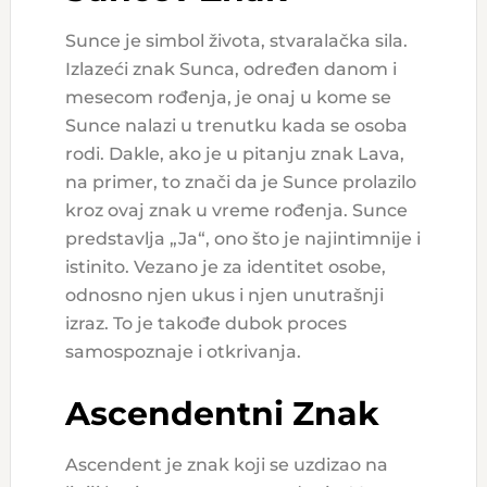
Sunce je simbol života, stvaralačka sila.
Izlazeći znak Sunca, određen danom i
mesecom rođenja, je onaj u kome se
Sunce nalazi u trenutku kada se osoba
rodi. Dakle, ako je u pitanju znak Lava,
na primer, to znači da je Sunce prolazilo
kroz ovaj znak u vreme rođenja. Sunce
predstavlja „Ja“, ono što je najintimnije i
istinito. Vezano je za identitet osobe,
odnosno njen ukus i njen unutrašnji
izraz. To je takođe dubok proces
samospoznaje i otkrivanja.
Ascendentni Znak
Ascendent je znak koji se uzdizao na