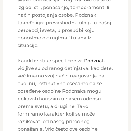
izgled, stil, ponašanje, temperament ili
način postojanja osobe. Podznak
takođe igra prevashodnu ulogu u našoj
percepciji sveta, u prosudbi koju
donosimo o drugima ili u analizi
situacije.
Karakteristike specifične za
Podznak
vidljive su od ranog detinjstva: kao dete,
već imamo svoj način reagovanja na
okolinu, instinktivno osećamo da se
određene osobine Podznaka mogu
pokazati korisnim u našem odnosu
prema svetu, a drugi ne. Tako
formiramo karakter koji se može
razlikovati od našeg prirodnog
ponašanja. Vrlo često ove osobine