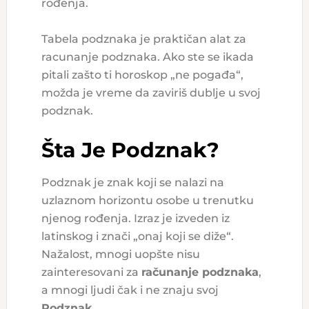
rođenja.
Tabela podznaka je praktičan alat za
racunanje podznaka. Ako ste se ikada
pitali zašto ti horoskop „ne pogađa“,
možda je vreme da zaviriš dublje u svoj
podznak.
Šta Je Podznak?
Podznak je znak koji se nalazi na
uzlaznom horizontu osobe u trenutku
njenog rođenja. Izraz je izveden iz
latinskog i znači „onaj koji se diže“.
Nažalost, mnogi uopšte nisu
zainteresovani za
računanje podznaka
,
a mnogi ljudi čak i ne znaju svoj
Podznak
.