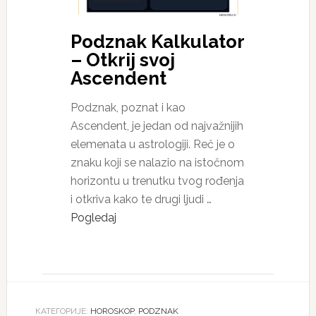
Podznak Kalkulator
– Otkrij svoj
Ascendent
Podznak, poznat i kao
Ascendent, je jedan od najvažnijih
elemenata u astrologiji. Reč je o
znaku koji se nalazio na istočnom
horizontu u trenutku tvog rođenja
i otkriva kako te drugi ljudi …
Pogledaj
КАТЕГОРИЈЕ:
HOROSKOP
,
PODZNAK