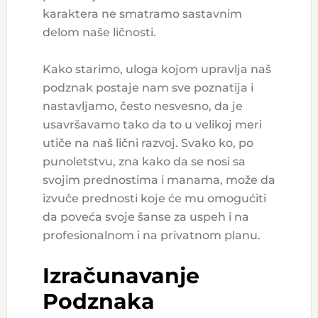
karaktera ne smatramo sastavnim
delom naše ličnosti.
Kako starimo, uloga kojom upravlja naš
podznak postaje nam sve poznatija i
nastavljamo, često nesvesno, da je
usavršavamo tako da to u velikoj meri
utiče na naš lični razvoj. Svako ko, po
punoletstvu, zna kako da se nosi sa
svojim prednostima i manama, može da
izvuče prednosti koje će mu omogućiti
da poveća svoje šanse za uspeh i na
profesionalnom i na privatnom planu.
Izračunavanje
Podznaka