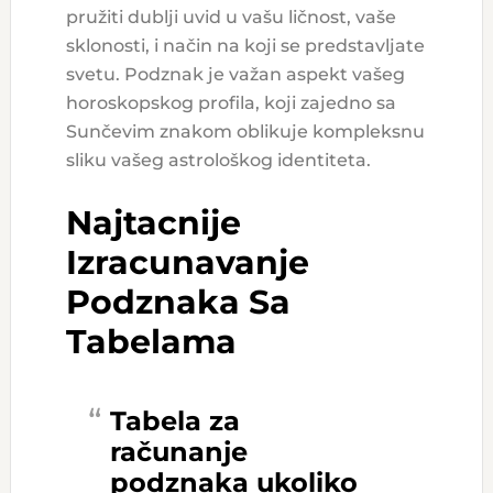
pružiti dublji uvid u vašu ličnost, vaše
sklonosti, i način na koji se predstavljate
svetu. Podznak je važan aspekt vašeg
horoskopskog profila, koji zajedno sa
Sunčevim znakom oblikuje kompleksnu
sliku vašeg astrološkog identiteta.
Najtacnije
Izracunavanje
Podznaka Sa
Tabelama
Tabela za
računanje
podznaka
ukoliko