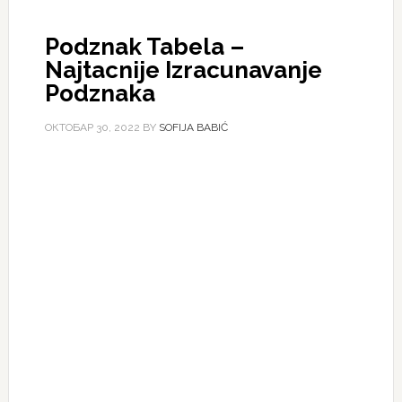
Podznak Tabela –
Najtacnije Izracunavanje
Podznaka
ОКТОБАР 30, 2022
BY
SOFIJA BABIĆ