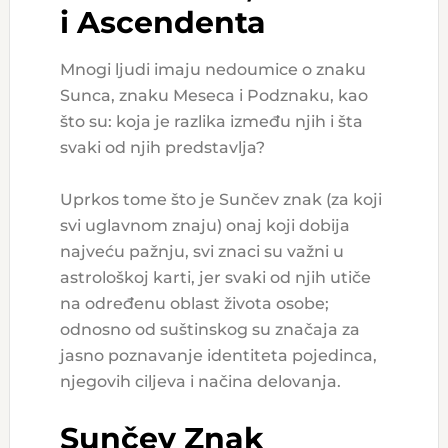
i Ascendenta
Mnogi ljudi imaju nedoumice o znaku
Sunca, znaku Meseca i Podznaku, kao
što su: koja je razlika između njih i šta
svaki od njih predstavlja?
Uprkos tome što je Sunčev znak (za koji
svi uglavnom znaju) onaj koji dobija
najveću pažnju, svi znaci su važni u
astrološkoj karti, jer svaki od njih utiče
na određenu oblast života osobe;
odnosno od suštinskog su značaja za
jasno poznavanje identiteta pojedinca,
njegovih ciljeva i načina delovanja.
Sunčev Znak