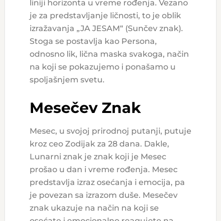
liniji horizonta u vreme rođenja. Vezano
je za predstavljanje ličnosti, to je oblik
izražavanja „JA JESAM“ (Sunčev znak).
Stoga se postavlja kao Persona,
odnosno lik, lična maska svakoga, način
na koji se pokazujemo i ponašamo u
spoljašnjem svetu.
Mesečev Znak
Mesec, u svojoj prirodnoj putanji, putuje
kroz ceo Zodijak za 28 dana. Dakle,
Lunarni znak je znak koji je Mesec
prošao u dan i vreme rođenja. Mesec
predstavlja izraz osećanja i emocija, pa
je povezan sa izrazom duše. Mesečev
znak ukazuje na način na koji se
osećate i emocionalno reagujete na