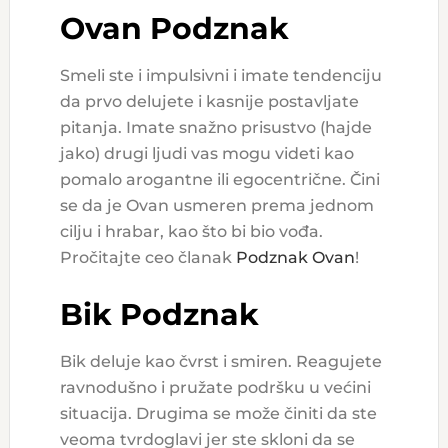
Ovan Podznak
Smeli ste i impulsivni i imate tendenciju
da prvo delujete i kasnije postavljate
pitanja. Imate snažno prisustvo (hajde
jako) drugi ljudi vas mogu videti kao
pomalo arogantne ili egocentrične. Čini
se da je Ovan usmeren prema jednom
cilju i hrabar, kao što bi bio vođa.
Pročitajte ceo članak
Podznak Ovan
!
Bik Podznak
Bik deluje kao čvrst i smiren. Reagujete
ravnodušno i pružate podršku u većini
situacija. Drugima se može činiti da ste
veoma tvrdoglavi jer ste skloni da se