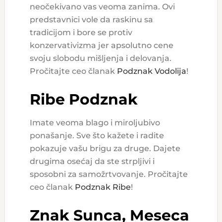
neočekivano vas veoma zanima. Ovi
predstavnici vole da raskinu sa
tradicijom i bore se protiv
konzervativizma jer apsolutno cene
svoju slobodu mišljenja i delovanja.
Pročitajte ceo članak
Podznak Vodolija
!
Ribe Podznak
Imate veoma blago i miroljubivo
ponašanje. Sve što kažete i radite
pokazuje vašu brigu za druge. Dajete
drugima osećaj da ste strpljivi i
sposobni za samožrtvovanje. Pročitajte
ceo članak
Podznak Ribe
!
Znak Sunca, Meseca