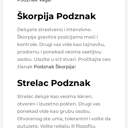
Škorpija Podznak
Delujete strastveno i intenzivno.
Škorpija gravitira pozicijama moći i
kontrole. Drugi vas vide kao tajnovitu,
prodornu i ponekad veoma osetljivu
osobu. Ulazite u srž stvari. Pročitajte ceo
članak
Podznak Škorpija
!
Strelac Podznak
Strelac deluje kao veoma iskren,
otvoren i izuzetno pošten. Drugi vas
ponekad vide kao grubu osobu.
Otvorenog ste uma, tolerantni i volite da
putujete. Volite religiju ili filozofiju.