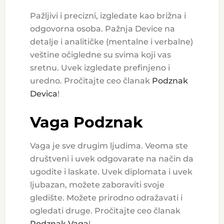
Pažljivi i precizni, izgledate kao brižna i
odgovorna osoba. Pažnja Device na
detalje i analitičke (mentalne i verbalne)
veštine očigledne su svima koji vas
sretnu. Uvek izgledate prefinjeno i
uredno. Pročitajte ceo članak
Podznak
Devica
!
Vaga Podznak
Vaga je sve drugim ljudima. Veoma ste
društveni i uvek odgovarate na način da
ugodite i laskate. Uvek diplomata i uvek
ljubazan, možete zaboraviti svoje
gledište. Možete prirodno odražavati i
ogledati druge. Pročitajte ceo članak
Podznak Vaga
!