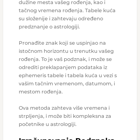
dužine mesta vašeg rođenja, kao i
tačnog vremena rođenja. Tabele kuća
su složenije i zahtevaju određeno
predznanje o astrologiji.
Pronađite znak koji se uspinjao na
istočnom horizontu u trenutku vašeg
rođenja. To je vaš podznak, i može se
odrediti preklapanjem podataka iz
ephemeris tabele i tabela kuća u vezi s
vašim tačnim vremenom, datumom, i
mestom rođenja.
Ova metoda zahteva više vremena i
strpljenja, i može biti kompleksna za
početnike u astrologiji.