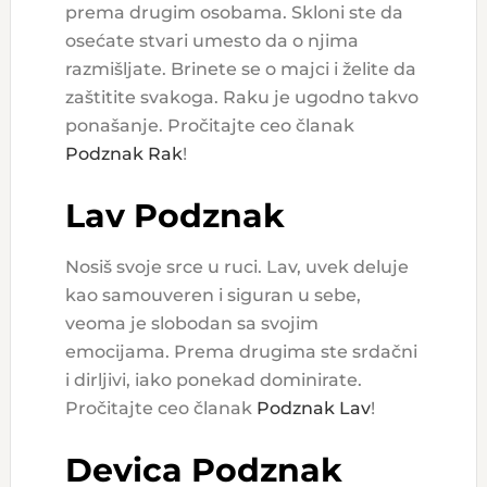
prema drugim osobama. Skloni ste da
osećate stvari umesto da o njima
razmišljate. Brinete se o majci i želite da
zaštitite svakoga. Raku je ugodno takvo
ponašanje. Pročitajte ceo članak
Podznak Rak
!
Lav Podznak
Nosiš svoje srce u ruci. Lav, uvek deluje
kao samouveren i siguran u sebe,
veoma je slobodan sa svojim
emocijama. Prema drugima ste srdačni
i dirljivi, iako ponekad dominirate.
Pročitajte ceo članak
Podznak Lav
!
Devica Podznak