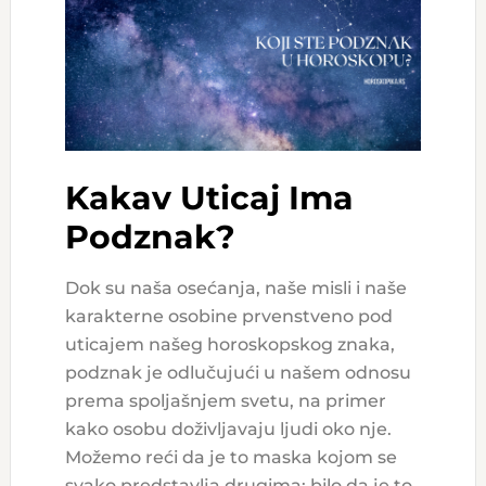
Kakav Uticaj Ima
Podznak?
Dok su naša osećanja, naše misli i naše
karakterne osobine prvenstveno pod
uticajem našeg horoskopskog znaka,
podznak je odlučujući u našem odnosu
prema spoljašnjem svetu, na primer
kako osobu doživljavaju ljudi oko nje.
Možemo reći da je to maska kojom se
svako predstavlja drugima: bilo da je to