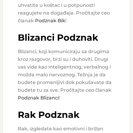
uhvatite u koštac i u potpunosti
reagujete na događaje. Pročitajte ceo
članak
Podznak Bik
!
Blizanci Podznak
Blizanci, koji komuniciraju sa drugima
kroz razgovor, brzi su i duhoviti. Drugi
vas vide kao inteligentnog, verbalnog i
možda malo nervoznog. Težnja je da
budete promenljivi dok pokušavate da
budete tu za sve. Pročitajte ceo članak
Podznak Blizanci
!
Rak Podznak
Rak, izgledate kao emotivni i brižan