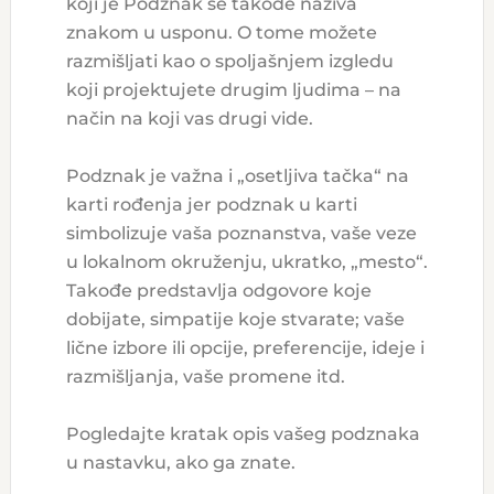
koji je Podznak se takođe naziva
znakom u usponu. O tome možete
razmišljati kao o spoljašnjem izgledu
koji projektujete drugim ljudima – na
način na koji vas drugi vide.
Podznak je važna i „osetljiva tačka“ na
karti rođenja jer podznak u karti
simbolizuje vaša poznanstva, vaše veze
u lokalnom okruženju, ukratko, „mesto“.
Takođe predstavlja odgovore koje
dobijate, simpatije koje stvarate; vaše
lične izbore ili opcije, preferencije, ideje i
razmišljanja, vaše promene itd.
Pogledajte kratak opis vašeg podznaka
u nastavku, ako ga znate.