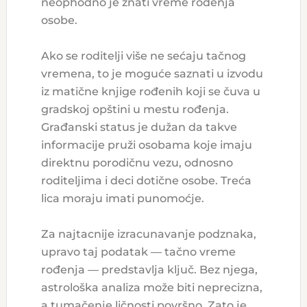
neophodno je znati vreme rođenja
osobe.
Ako se roditelji više ne sećaju tačnog
vremena, to je moguće saznati u izvodu
iz matične knjige rođenih koji se čuva u
gradskoj opštini u mestu rođenja.
Građanski status je dužan da takve
informacije pruži osobama koje imaju
direktnu porodičnu vezu, odnosno
roditeljima i deci dotične osobe. Treća
lica moraju imati punomoćje.
Za najtacnije izracunavanje podznaka,
upravo taj podatak — tačno vreme
rođenja — predstavlja ključ. Bez njega,
astrološka analiza može biti neprecizna,
a tumačenje ličnosti površno. Zato je