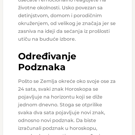
životne okolnosti. Usko povezan sa
detinjstvom, domom i porodičnim
okruženjem, od velikog je značaja jer se
zasniva na ideji da sećanja iz prošlosti
utiču na buduće izbore.
Određivanje
Podznaka
Pošto se Zemlja okreće oko svoje ose za
24 sata, svaki znak Horoskopa se
pojavljuje na horizontu koji se diže
jednom dnevno. Stoga se otprilike
svaka dva sata pojavljuje novi znak,
odnosno novi podznak. Da biste
izračunali podznak u horoskopu,