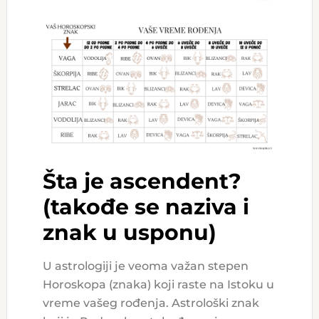
Šta je ascendent?
(takođe se naziva i
znak u usponu)
U astrologiji je veoma važan stepen
Horoskopa (znaka) koji raste na Istoku u
vreme vašeg rođenja. Astrološki znak