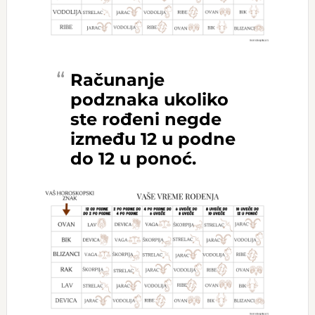
Računanje
podznaka ukoliko
ste rođeni negde
između 12 u podne
do 12 u ponoć.