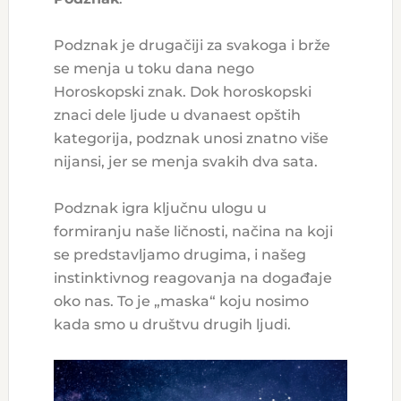
Podznak je drugačiji za svakoga i brže
se menja u toku dana nego
Horoskopski znak. Dok horoskopski
znaci dele ljude u dvanaest opštih
kategorija, podznak unosi znatno više
nijansi, jer se menja svakih dva sata.
Podznak igra ključnu ulogu u
formiranju naše ličnosti, načina na koji
se predstavljamo drugima, i našeg
instinktivnog reagovanja na događaje
oko nas. To je „maska“ koju nosimo
kada smo u društvu drugih ljudi.