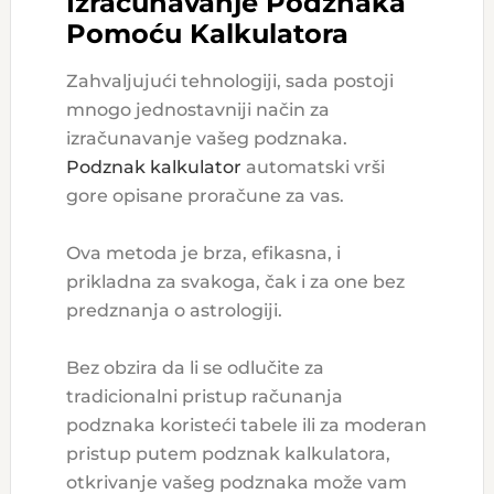
Izračunavanje Podznaka
Pomoću Kalkulatora
Zahvaljujući tehnologiji, sada postoji
mnogo jednostavniji način za
izračunavanje vašeg podznaka.
Podznak kalkulator
automatski vrši
gore opisane proračune za vas.
Ova metoda je brza, efikasna, i
prikladna za svakoga, čak i za one bez
predznanja o astrologiji.
Bez obzira da li se odlučite za
tradicionalni pristup računanja
podznaka koristeći tabele ili za moderan
pristup putem podznak kalkulatora,
otkrivanje vašeg podznaka može vam