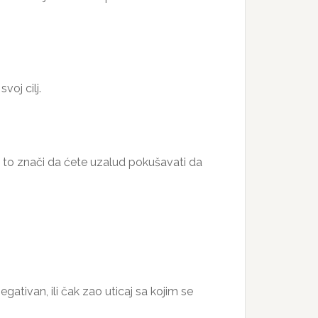
voj cilj.
o, to znači da ćete uzalud pokušavati da
egativan, ili čak zao uticaj sa kojim se