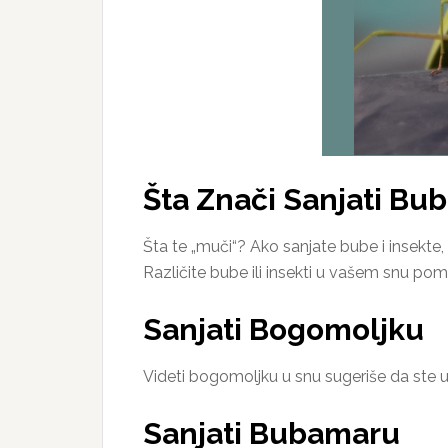
Šta Znači Sanjati Bu
Šta te „muči“? Ako sanjate bube i insekte,
Različite bube ili insekti u vašem snu 
Sanjati Bogomoljku
Videti bogomoljku u snu sugeriše da ste 
Sanjati Bubamaru