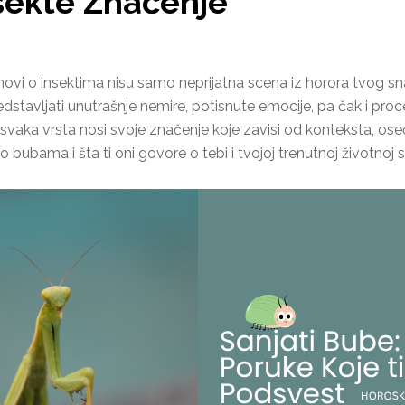
nsekte Značenje
snovi o insektima nisu samo neprijatna scena iz horora tvog s
avljati unutrašnje nemire, potisnute emocije, pa čak i proces 
je, svaka vrsta nosi svoje značenje koje zavisi od konteksta, 
bama i šta ti oni govore o tebi i tvojoj trenutnoj životnoj sit