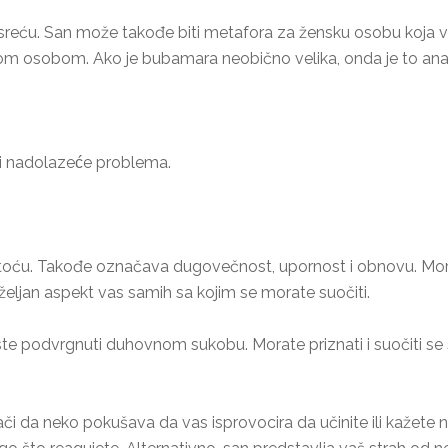
 sreću. San može takođe biti metafora za žensku osobu koj
ovom osobom. Ako je bubamara neobično velika, onda je to ana
i nadolazeće problema.
toću. Takođe označava dugovečnost, upornost i obnovu. Mor
željan aspekt vas samih sa kojim se morate suočiti.
ste podvrgnuti duhovnom sukobu. Morate priznati i suočiti se
 da neko pokušava da vas isprovocira da učinite ili kažete n