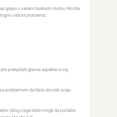
a vas gnjavi u vašem budnom životu. Možda
logno veličini problema.
ate preispitati glavne aspekte svog
 sa problemom da biste dovršili svoju
ešto zbog čega biste mogli da požalite.