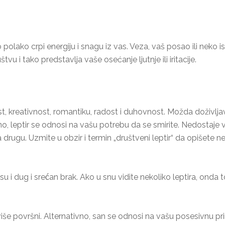
 polako crpi energiju i snagu iz vas. Veza, vaš posao ili neko i
tvu i tako predstavlja vaše osećanje ljutnje ili iritacije.
 kreativnost, romantiku, radost i duhovnost. Možda doživljavat
vno, leptir se odnosi na vašu potrebu da se smirite. Nedostaje
a drugu. Uzmite u obzir i termin „društveni leptir“ da opišete
 i dug i srećan brak. Ako u snu vidite nekoliko leptira, onda to 
previše površni. Alternativno, san se odnosi na vašu posesivnu p