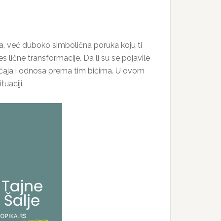
na, već duboko simbolična poruka koju ti
lične transformacije. Da li su se pojavile
osećaja i odnosa prema tim bićima. U ovom
uaciji.