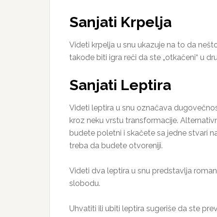
Sanjati Krpelja
Videti krpelja u snu ukazuje na to da nešto
takođe biti igra reči da ste „otkačeni“ u druš
Sanjati Leptira
Videti leptira u snu označava dugovečnost,
kroz neku vrstu transformacije. Alternati
budete poletni i skačete sa jedne stvari n
treba da budete otvoreniji.
Videti dva leptira u snu predstavlja romansu
slobodu.
Uhvatiti ili ubiti leptira sugeriše da ste 