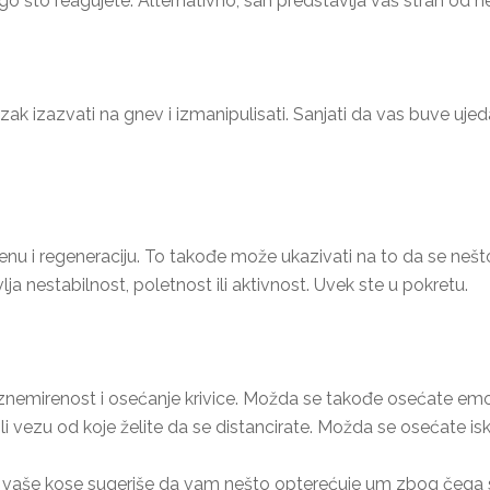
 što reagujete. Alternativno, san predstavlja vaš strah od ne
zak izazvati na gnev i izmanipulisati. Sanjati da vas buve ujed
omenu i regeneraciju. To takođe može ukazivati na to da se ne
lja nestabilnost, poletnost ili aktivnost. Uvek ste u pokretu.
znemirenost i osećanje krivice. Možda se takođe osećate emocio
li vezu od koje želite da se distancirate. Možda se osećate isko
i iz vaše kose sugeriše da vam nešto opterećuje um zbog čega 