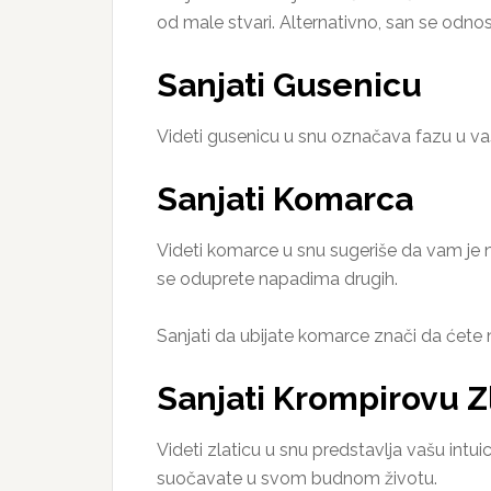
od male stvari. Alternativno, san se odno
Sanjati Gusenicu
Videti gusenicu u snu označava fazu u vašem 
Sanjati Komarca
Videti komarce u snu sugeriše da vam je nek
se oduprete napadima drugih.
Sanjati da ubijate komarce znači da ćete na
Sanjati Krompirovu Z
Videti zlaticu u snu predstavlja vašu intuic
suočavate u svom budnom životu.