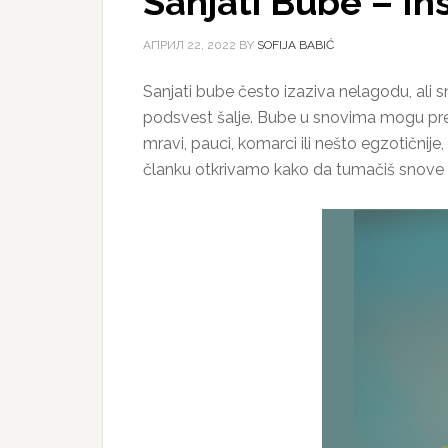
Sanjati Bube – I
АПРИЛ 22, 2022
BY
SOFIJA BABIĆ
Sanjati bube često izaziva nelagodu, ali 
podsvest šalje. Bube u snovima mogu predst
mravi, pauci, komarci ili nešto egzotični
članku otkrivamo kako da tumačiš snove o bu