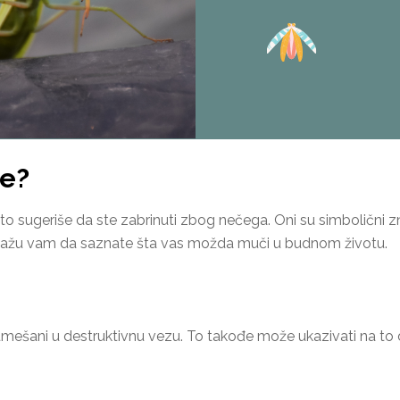
be?
 to sugeriše da ste zabrinuti zbog nečega. Oni su simbolični zn
pomažu vam da saznate šta vas možda muči u budnom životu.
umešani u destruktivnu vezu. To takođe može ukazivati na to 