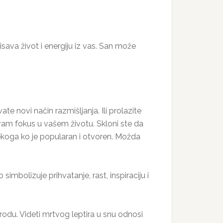
sisava život i energiju iz vas. San može
e novi način razmišljanja. Ili prolazite
 vam fokus u vašem životu. Skloni ste da
 nekoga ko je popularan i otvoren. Možda
simbolizuje prihvatanje, rast, inspiraciju i
rirodu. Videti mrtvog leptira u snu odnosi