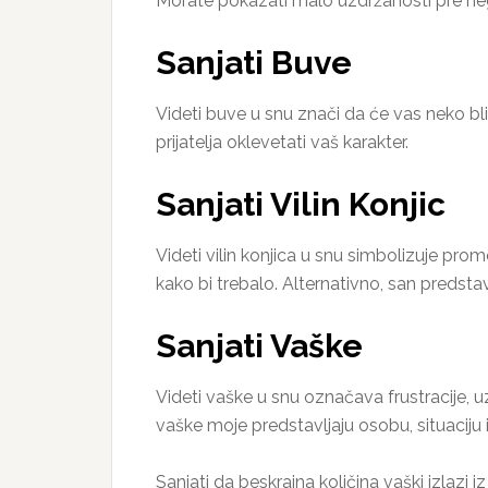
Morate pokazati malo uzdržanosti pre nego
Sanjati Buve
Videti buve u snu znači da će vas neko bli
prijatelja oklevetati vaš karakter.
Sanjati Vilin Konjic
Videti vilin konjica u snu simbolizuje pr
kako bi trebalo. Alternativno, san predstav
Sanjati Vaške
Videti vaške u snu označava frustracije, u
vaške moje predstavljaju osobu, situaciju i
Sanjati da beskrajna količina vaški izlaz