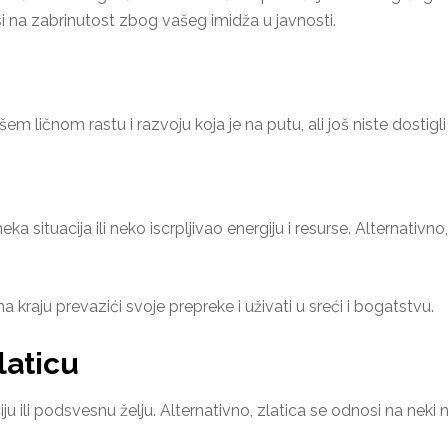
si na zabrinutost zbog vašeg imidža u javnosti.
ličnom rastu i razvoju koja je na putu, ali još niste dostigli s
a situacija ili neko iscrpljivao energiju i resurse. Alternativn
 kraju prevazići svoje prepreke i uživati u sreći i bogatstvu.
laticu
iju ili podsvesnu želju. Alternativno, zlatica se odnosi na neki n