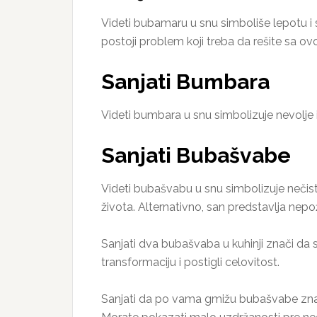
Videti bubamaru u snu simboliše lepotu i
postoji problem koji treba da rešite sa 
Sanjati Bumbara
Videti bumbara u snu simbolizuje nevolje 
Sanjati Bubašvabe
Videti bubašvabu u snu simbolizuje nečis
života. Alternativno, san predstavlja nepo
Sanjati dva bubašvaba u kuhinji znači da 
transformaciju i postigli celovitost.
Sanjati da po vama gmižu bubašvabe znači