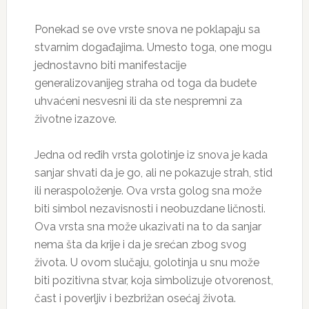
Ponekad se ove vrste snova ne poklapaju sa
stvarnim događajima. Umesto toga, one mogu
jednostavno biti manifestacije
generalizovanijeg straha od toga da budete
uhvaćeni nesvesni ili da ste nespremni za
životne izazove.
Jedna od ređih vrsta golotinje iz snova je kada
sanjar shvati da je go, ali ne pokazuje strah, stid
ili neraspoloženje. Ova vrsta golog sna može
biti simbol nezavisnosti i neobuzdane ličnosti.
Ova vrsta sna može ukazivati na to da sanjar
nema šta da krije i da je srećan zbog svog
života. U ovom slučaju, golotinja u snu može
biti pozitivna stvar, koja simbolizuje otvorenost,
čast i poverljiv i bezbrižan osećaj života.