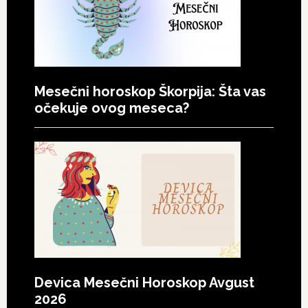
Mesečni horoskop Škorpija: Šta vas
očekuje ovog meseca?
Devica Mesečni Horoskop Avgust
2026