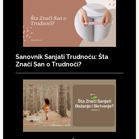
Sanovnik Sanjati Trudnoću: Šta
Znači San o Trudnoći?