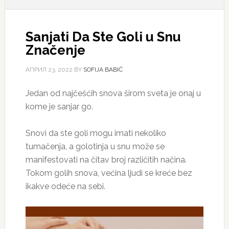
Sanjati Da Ste Goli u Snu
Značenje
АПРИЛ 23, 2022
BY
SOFIJA BABIĆ
Jedan od najčešćih snova širom sveta je onaj u
kome je sanjar go.
Snovi da ste goli mogu imati nekoliko
tumačenja, a golotinja u snu može se
manifestovati na čitav broj različitih načina.
Tokom golih snova, većina ljudi se kreće bez
ikakve odeće na sebi.