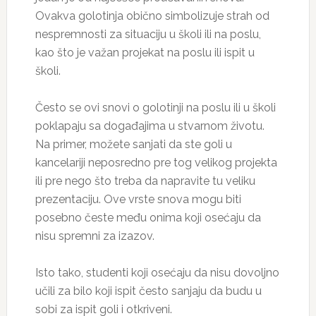
Ovakva golotinja obično simbolizuje strah od
nespremnosti za situaciju u školi ili na poslu,
kao što je važan projekat na poslu ili ispit u
školi.
Često se ovi snovi o golotinji na poslu ili u školi
poklapaju sa događajima u stvarnom životu.
Na primer, možete sanjati da ste goli u
kancelariji neposredno pre tog velikog projekta
ili pre nego što treba da napravite tu veliku
prezentaciju. Ove vrste snova mogu biti
posebno česte među onima koji osećaju da
nisu spremni za izazov.
Isto tako, studenti koji osećaju da nisu dovoljno
učili za bilo koji ispit često sanjaju da budu u
sobi za ispit goli i otkriveni.