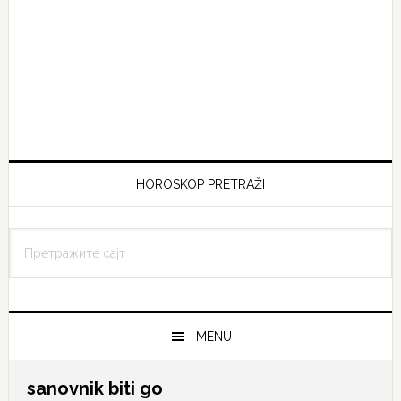
HOROSKOP PRETRAŽI
Претражите
сајт
MENU
sanovnik biti go