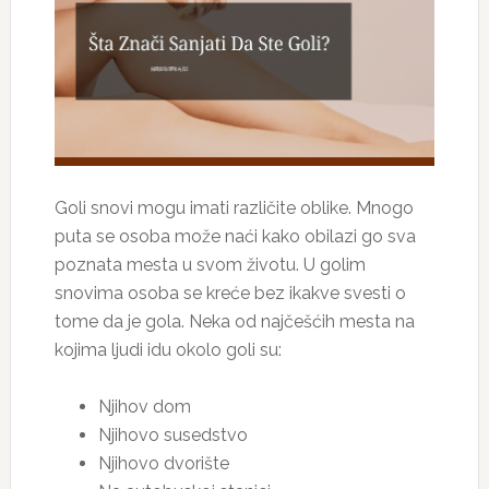
Goli snovi mogu imati različite oblike. Mnogo
puta se osoba može naći kako obilazi go sva
poznata mesta u svom životu. U golim
snovima osoba se kreće bez ikakve svesti o
tome da je gola. Neka od najčešćih mesta na
kojima ljudi idu okolo goli su:
Njihov dom
Njihovo susedstvo
Njihovo dvorište