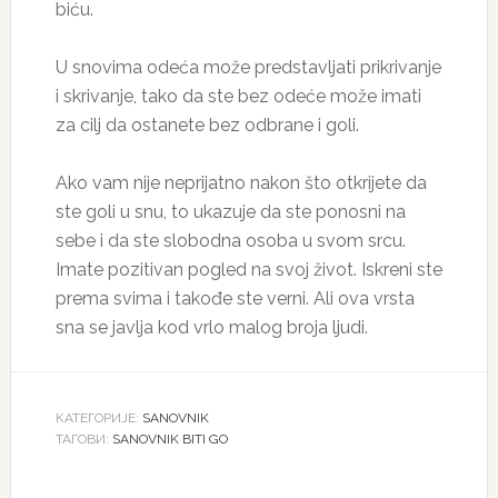
biću.
U snovima odeća može predstavljati prikrivanje
i skrivanje, tako da ste bez odeće može imati
za cilj da ostanete bez odbrane i goli.
Ako vam nije neprijatno nakon što otkrijete da
ste goli u snu, to ukazuje da ste ponosni na
sebe i da ste slobodna osoba u svom srcu.
Imate pozitivan pogled na svoj život. Iskreni ste
prema svima i takođe ste verni. Ali ova vrsta
sna se javlja kod vrlo malog broja ljudi.
КАТЕГОРИЈЕ:
SANOVNIK
ТАГОВИ:
SANOVNIK BITI GO