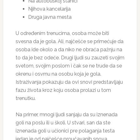
Na autobuskoj stanici
Njihova kancelarija
Druga javna mesta
U određenim trenucima, osoba može biti
svesna da je gola. Ali, najčešće se primećuje da
osoba ide okolo a da niko ne obraća pažnju na
to da je bez odeće. Drugi ljudi su zauzeti svojim
svetom, svojim poslom i čak se ne trude da se
okrenu i osvrnu na osobu koja je gola.
Istraživanja pokazuju da ovi snovi predstavljaju
fazu života kroz koju osoba prolazi u tom
trenutku.
Na primer, mnogi ljudi sanjaju da su iznenada
goli na poslu ili u školi. U stvari, san da ste
iznenada goli u učionici pre polaganja testa
jedan je od najčešće proučavanih snova.