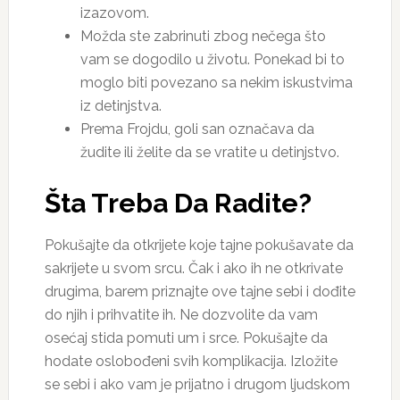
izazovom.
Možda ste zabrinuti zbog nečega što
vam se dogodilo u životu. Ponekad bi to
moglo biti povezano sa nekim iskustvima
iz detinjstva.
Prema Frojdu, goli san označava da
žudite ili želite da se vratite u detinjstvo.
Šta Treba Da Radite?
Pokušajte da otkrijete koje tajne pokušavate da
sakrijete u svom srcu. Čak i ako ih ne otkrivate
drugima, barem priznajte ove tajne sebi i dođite
do njih i prihvatite ih. Ne dozvolite da vam
osećaj stida pomuti um i srce. Pokušajte da
hodate oslobođeni svih komplikacija. Izložite
se sebi i ako vam je prijatno i drugom ljudskom