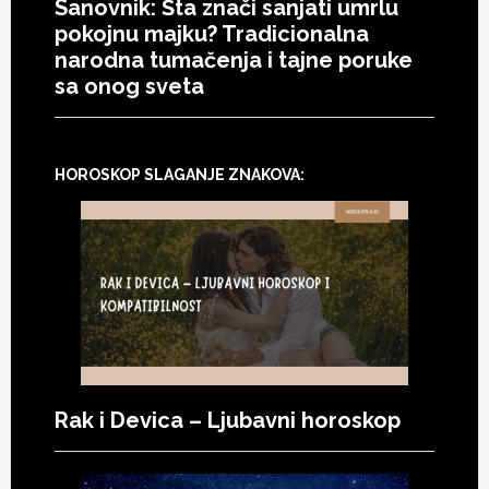
Sanovnik: Šta znači sanjati umrlu
pokojnu majku? Tradicionalna
narodna tumačenja i tajne poruke
sa onog sveta
HOROSKOP SLAGANJE ZNAKOVA:
Rak i Devica – Ljubavni horoskop