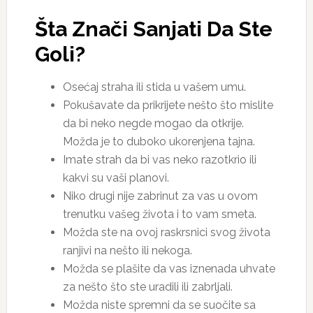
Šta Znači Sanjati Da Ste
Goli?
Osećaj straha ili stida u vašem umu.
Pokušavate da prikrijete nešto što mislite
da bi neko negde mogao da otkrije.
Možda je to duboko ukorenjena tajna.
Imate strah da bi vas neko razotkrio ili
kakvi su vaši planovi.
Niko drugi nije zabrinut za vas u ovom
trenutku vašeg života i to vam smeta.
Možda ste na ovoj raskrsnici svog života
ranjivi na nešto ili nekoga.
Možda se plašite da vas iznenada uhvate
za nešto što ste uradili ili zabrljali.
Možda niste spremni da se suočite sa