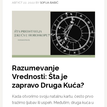
АВГУСТ 22, 2022
BY
SOFIJA BABIĆ
Razumevanje
Vrednosti: Šta je
zapravo Druga Kuća?
Kada otvorimo svoju natalnu kartu, često prvo
tražimo ljubav ili uspeh. Međutim, druga kuća u