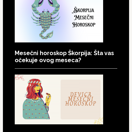
Mesečni horoskop Škorpija: Šta vas
očekuje ovog meseca?