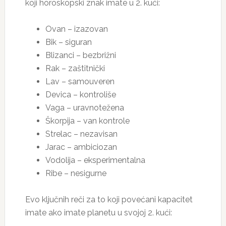
koji horoskopski znak imate u 2. kući:
Ovan – izazovan
Bik – siguran
Blizanci – bezbrižni
Rak – zaštitnički
Lav – samouveren
Devica – kontroliše
Vaga – uravnotežena
Škorpija – van kontrole
Strelac – nezavisan
Jarac – ambiciozan
Vodolija – eksperimentalna
Ribe – nesigurne
Evo ključnih reči za to koji povećani kapacitet
imate ako imate planetu u svojoj 2. kući: