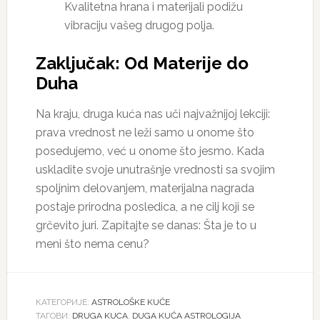
Kvalitetna hrana i materijali podižu
vibraciju vašeg drugog polja.
Zaključak: Od Materije do
Duha
Na kraju, druga kuća nas uči najvažnijoj lekciji:
prava vrednost ne leži samo u onome što
posedujemo, već u onome što jesmo. Kada
uskladite svoje unutrašnje vrednosti sa svojim
spoljnim delovanjem, materijalna nagrada
postaje prirodna posledica, a ne cilj koji se
grčevito juri. Zapitajte se danas: Šta je to u
meni što nema cenu?
КАТЕГОРИЈЕ:
ASTROLOŠKE KUĆE
ТАГОВИ:
DRUGA KUCA
,
DUGA KUĆA ASTROLOGIJA