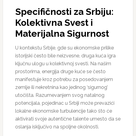
Specifičnosti za Srbiju:
Kolektivna Svest i
Materijalna Sigurnost
U kontekstu Srbije, gde su ekonomske prilike
istorijski često bile neizvesne, druga kuća igra
ključnu ulogu u kolektivnoj svesti. Na našim
prostorima, energija druge kuće se često
manifestuje kroz potrebu za posedovanjem
zemlje ili nekretnina kao jedinog ‘sigurnog’
utočišta. Razumevanjem svog natalnog
potencijala, pojedinac u Srbiji može prevazići
lokalne ekonomske turbulencije tako što će
aktivirati svoje autentične talente umesto da se
oslanja isključivo na spoljne okolnosti.