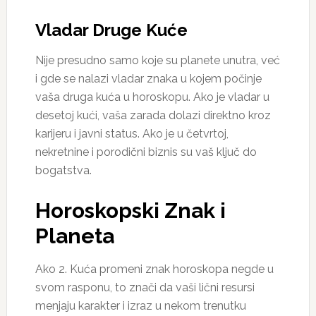
Vladar Druge Kuće
Nije presudno samo koje su planete unutra, već
i gde se nalazi vladar znaka u kojem počinje
vaša druga kuća u horoskopu. Ako je vladar u
desetoj kući, vaša zarada dolazi direktno kroz
karijeru i javni status. Ako je u četvrtoj,
nekretnine i porodični biznis su vaš ključ do
bogatstva.
Horoskopski Znak i
Planeta
Ako 2. Kuća promeni znak horoskopa negde u
svom rasponu, to znači da vaši lični resursi
menjaju karakter i izraz u nekom trenutku