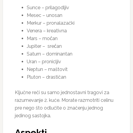
Sunce – prilagodljiv
Mesec – unosan
Merkur – pronalazački
Venera – kreativna
Mars – moćan
Jupiter – srećan
Saturn – dominantan
Uran – pronicljiv
Neptun – maštovit
Pluton – drastičan
Ključne reči su samo jednostavni tragovi za
razumevanje 2. kuće. Morate razmotriti celinu
pre nego što odlučite o značenju jednog
jedinog sastojka.
Aspekti