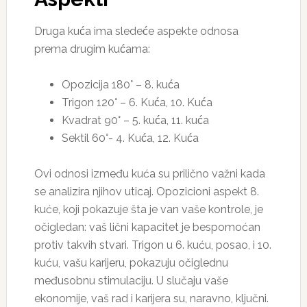
Druga kuća ima sledeće aspekte odnosa
prema drugim kućama:
Opozicija 180° – 8. kuća
Trigon 120° – 6. Kuća, 10. Kuća
Kvadrat 90° – 5. kuća, 11. kuća
Sektil 60°- 4. Kuća, 12. Kuća
Ovi odnosi između kuća su prilično važni kada
se analizira njihov uticaj. Opozicioni aspekt 8.
kuće, koji pokazuje šta je van vaše kontrole, je
očigledan: vaš lični kapacitet je bespomoćan
protiv takvih stvari. Trigon u 6. kuću, posao, i 10.
kuću, vašu karijeru, pokazuju očiglednu
međusobnu stimulaciju. U slučaju vaše
ekonomije, vaš rad i karijera su, naravno, ključni.