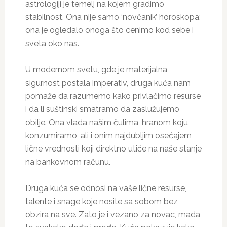
astrologiji je temelj na kojem gradimo
stabilnost. Ona nije samo ‘novčanik’ horoskopa;
ona je ogledalo onoga što cenimo kod sebe i
sveta oko nas.
U modernom svetu, gde je materijalna
sigurnost postala imperativ, druga kuća nam
pomaže da razumemo kako privlačimo resurse
i da li suštinski smatramo da zaslužujemo
obilje. Ona vlada našim čulima, hranom koju
konzumiramo, ali i onim najdubljim osećajem
lične vrednosti koji direktno utiče na naše stanje
na bankovnom računu.
Druga kuća se odnosi na vaše lične resurse,
talente i snage koje nosite sa sobom bez
obzira na sve. Zato je i vezano za novac, mada