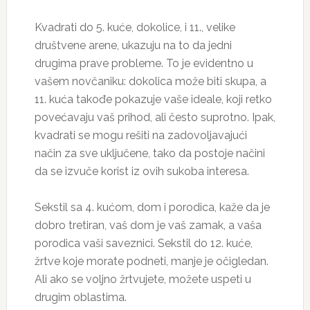
Kvadrati do 5. kuće, dokolice, i 11., velike
društvene arene, ukazuju na to da jedni
drugima prave probleme. To je evidentno u
vašem novčaniku: dokolica može biti skupa, a
11. kuća takođe pokazuje vaše ideale, koji retko
povećavaju vaš prihod, ali često suprotno. Ipak,
kvadrati se mogu rešiti na zadovoljavajući
način za sve uključene, tako da postoje načini
da se izvuče korist iz ovih sukoba interesa.
Sekstil sa 4. kućom, dom i porodica, kaže da je
dobro tretiran, vaš dom je vaš zamak, a vaša
porodica vaši saveznici. Sekstil do 12. kuće,
žrtve koje morate podneti, manje je očigledan.
Ali ako se voljno žrtvujete, možete uspeti u
drugim oblastima.