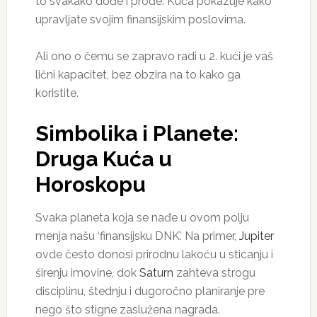
to svakako dođe i prođe. Kuća pokazuje kako
upravljate svojim finansijskim poslovima.
Ali ono o čemu se zapravo radi u 2. kući je vaš
lični kapacitet, bez obzira na to kako ga
koristite.
Simbolika i Planete:
Druga Kuća u
Horoskopu
Svaka planeta koja se nađe u ovom polju
menja našu ‘finansijsku DNK’. Na primer,
Jupiter
ovde često donosi prirodnu lakoću u sticanju i
širenju imovine, dok
Saturn
zahteva strogu
disciplinu, štednju i dugoročno planiranje pre
nego što stigne zaslužena nagrada.