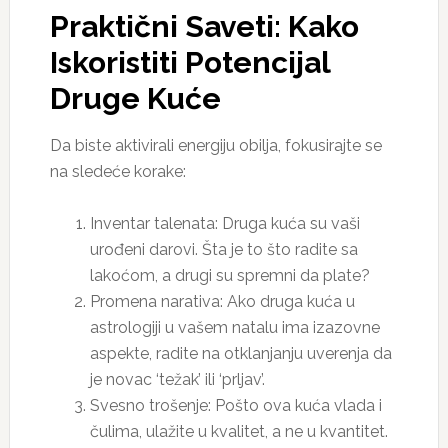
Praktični Saveti: Kako
Iskoristiti Potencijal
Druge Kuće
Da biste aktivirali energiju obilja, fokusirajte se
na sledeće korake:
Inventar talenata: Druga kuća su vaši
urođeni darovi. Šta je to što radite sa
lakoćom, a drugi su spremni da plate?
Promena narativa: Ako druga kuća u
astrologiji u vašem natalu ima izazovne
aspekte, radite na otklanjanju uverenja da
je novac ‘težak’ ili ‘prljav’.
Svesno trošenje: Pošto ova kuća vlada i
čulima, ulažite u kvalitet, a ne u kvantitet.