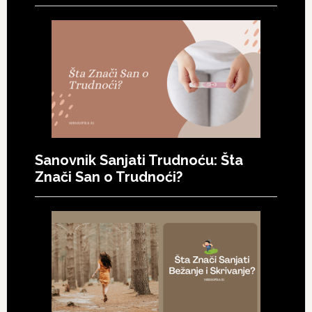
Sanovnik Sanjati Trudnoću: Šta
Znači San o Trudnoći?