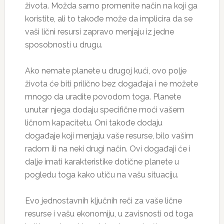
života. Možda samo promenite način na koji ga
koristite, ali to takođe može da implicira da se
vaši lični resursi zapravo menjaju iz jedne
sposobnosti u drugu.
Ako nemate planete u drugoj kući, ovo polje
života će biti prilično bez događaja i ne možete
mnogo da uradite povodom toga. Planete
unutar njega dodaju specifične moći vašem
ličnom kapacitetu. Oni takođe dodaju
događaje koji menjaju vaše resurse, bilo vašim
radom ili na neki drugi način. Ovi događaji će i
dalje imati karakteristike dotične planete u
pogledu toga kako utiču na vašu situaciju.
Evo jednostavnih ključnih reči za vaše lične
resurse i vašu ekonomiju, u zavisnosti od toga