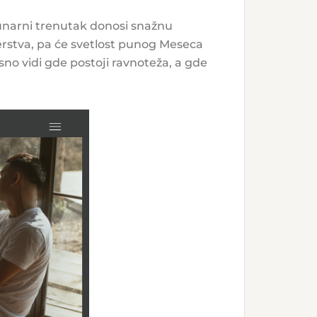
lunarni trenutak donosi snažnu
nerstva, pa će svetlost punog Meseca
asno vidi gde postoji ravnoteža, a gde