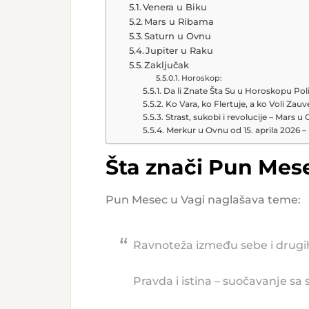
Venera u Biku
Mars u Ribama
Saturn u Ovnu
Jupiter u Raku
Zaključak
Horoskop:
Da li Znate Šta Su u Horoskopu Polit
Ko Vara, ko Flertuje, a ko Voli Zau
Strast, sukobi i revolucije – Mars u
Merkur u Ovnu od 15. aprila 2026 
Šta znači Pun Mese
Pun Mesec u Vagi naglašava teme:
Ravnoteža između sebe i drugih
Pravda i istina – suočavanje s