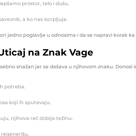
lepšamo prostor, telo i dušu.
saveznik, a ko nas iscrpljuje.
ori jedno poglavlje u odnosima i da se napravi korak ka
Uticaj na Znak Vage
sebno snažan jer se dešava u njihovom znaku. Donosi i
ih potreba.
a koji ih sputavaju.
ćuju, njihova reč dobija težinu.
o regenerišu.