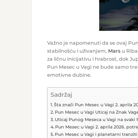
Važno je napomenuti da se ovaj Pun
stabilnošću i uživanjem,
Mars
u Riba
za ličnu inicijativu i hrabrost, dok 
Pun Mesec u Vagi ne bude samo trenut
emotivne dubine.
Sadržaj
Šta znači Pun Mesec u Vagi 2. aprila 2
Pun Mesec u Vagi Uticaj na Znak Vag
Uticaj Punog Meseca u Vagi na svaki 
Pun Mesec u Vagi 2. aprila 2026. potr
Pun Mesec u Vagi i planetarni tranziti 