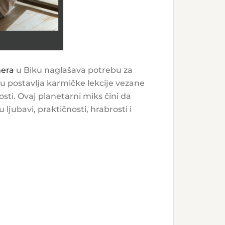
era
u Biku naglašava potrebu za
 postavlja karmičke lekcije vezane
osti. Ovaj planetarni miks čini da
jubavi, praktičnosti, hrabrosti i