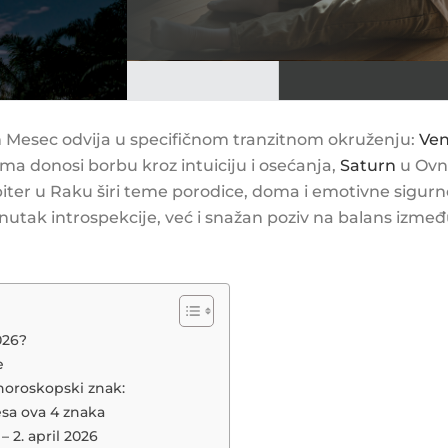
 Mesec odvija u specifičnom tranzitnom okruženju:
Ven
ma donosi borbu kroz intuiciju i osećanja,
Saturn
u Ovnu
Jupiter u Raku širi teme porodice, doma i emotivne sigurn
ak introspekcije, već i snažan poziv na balans između l
026?
e
horoskopski znak:
esa ova 4 znaka
– 2. april 2026