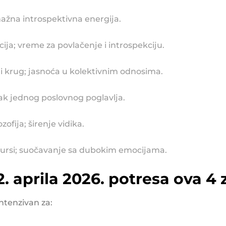
 snažna introspektivna energija.
icija; vreme za povlačenje i introspekciju.
eni krug; jasnoća u kolektivnim odnosima.
etak jednog poslovnog poglavlja.
zofija; širenje vidika.
resursi; suočavanje sa dubokim emocijama.
. aprila 2026. potresa ova 4
ntenzivan za: