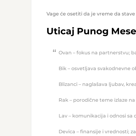
Vage će osetiti da je vreme da stave
Uticaj Punog Mese
Ovan – fokus na partnerstvu; ba
Bik – osvetljava svakodnevne ob
Blizanci – naglašava ljubav, kre
Rak – porodične teme izlaze na
Lav – komunikacija i odnosi sa
Devica – finansije i vrednosti; 