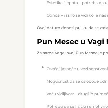
Estetika i lepota – potreba da u
Odnosi – jasno se vidi ko je naš 
Ovaj datum donosi priliku da se zatv
Pun Mesec u Vagi 
Za same Vage, ovaj Pun Mesec je po
Osećaj jasnoće u vezi sopstven
Mogućnost da se oslobode odnos
Veću vidljivost – drugi ih prime
Potrebu da se fizički i emotivn