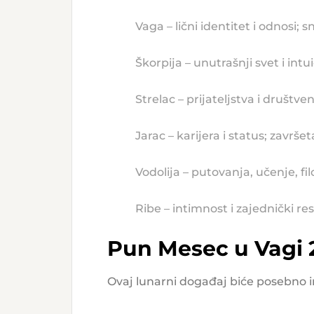
Vaga – lični identitet i odnosi;
Škorpija – unutrašnji svet i intu
Strelac – prijateljstva i društv
Jarac – karijera i status; završ
Vodolija – putovanja, učenje, filo
Ribe – intimnost i zajednički 
Pun Mesec u Vagi 2
Ovaj lunarni događaj biće posebno i