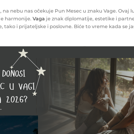
ne, na nebu nas očekuje Pun Mesec u znaku Vage. Ovaj 
je harmonije.
Vaga
je znak diplomatije, estetike i part
, tako i prijateljske i poslovne. Biće to vreme kada se j