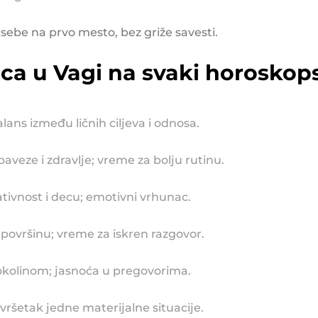
 sebe na prvo mesto, bez griže savesti.
ca u Vagi na svaki horoskops
lans između ličnih ciljeva i odnosa.
aveze i zdravlje; vreme za bolju rutinu.
ativnost i decu; emotivni vrhunac.
 površinu; vreme za iskren razgovor.
 okolinom; jasnoća u pregovorima.
završetak jedne materijalne situacije.