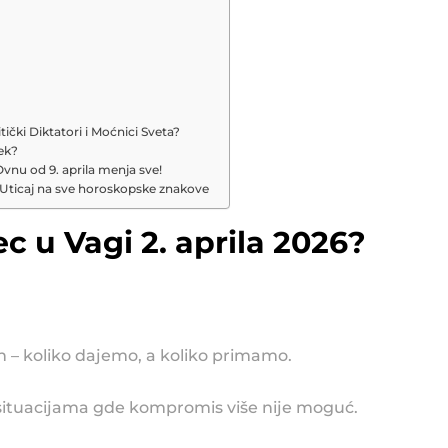
ički Diktatori i Moćnici Sveta?
vek?
 Ovnu od 9. aprila menja sve!
– Uticaj na sve horoskopske znakove
c u Vagi 2. aprila 2026?
 – koliko dajemo, a koliko primamo.
a situacijama gde kompromis više nije moguć.