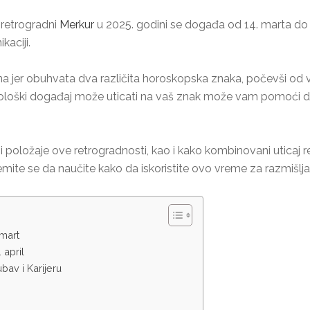
 retrogradni
Merkur
u 2025. godini se događa od 14. marta do 7. 
kaciji.
na jer obuhvata dva različita horoskopska znaka, počevši od 
rološki događaj može uticati na vaš znak može vam pomoći d
e i položaje ove retrogradnosti, kao i kako kombinovani uticaj
premite se da naučite kako da iskoristite ovo vreme za razmišljanje
 mart
 april
bav i Karijeru