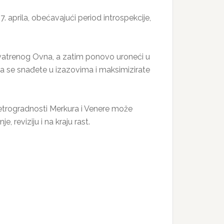
aprila, obećavajući period introspekcije,
vatrenog Ovna, a zatim ponovo uroneći u
a se snađete u izazovima i maksimizirate
 retrogradnosti Merkura i Venere može
, reviziju i na kraju rast.