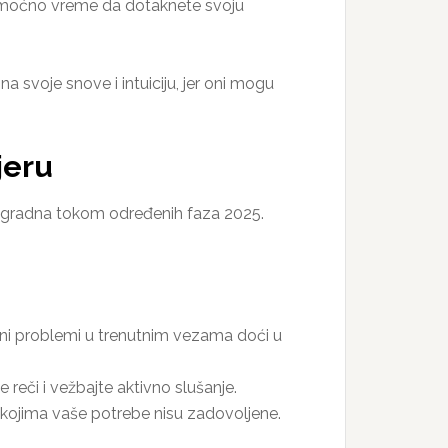
i moćno vreme da dotaknete svoju
a svoje snove i intuiciju, jer oni mogu
jeru
trogradna tokom određenih faza 2025.
šeni problemi u trenutnim vezama doći u
reči i vežbajte aktivno slušanje.
 u kojima vaše potrebe nisu zadovoljene.