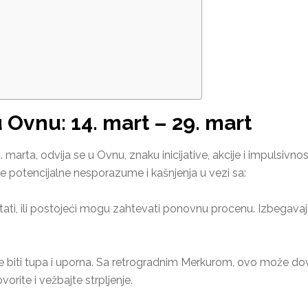
 Ovnu: 14. mart – 29. mart
 marta, odvija se u Ovnu, znaku inicijative, akcije i impulsiv
potencijalne nesporazume i kašnjenja u vezi sa:
tati, ili postojeći mogu zahtevati ponovnu procenu. Izbegav
biti tupa i uporna. Sa retrogradnim Merkurom, ovo može dove
rite i vežbajte strpljenje.