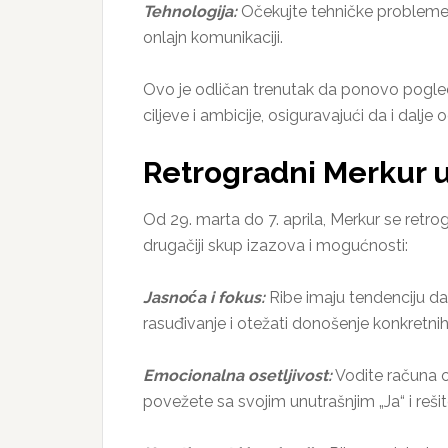
Tehnologija:
Očekujte tehničke probleme i
onlajn komunikaciji.
Ovo je odličan trenutak da ponovo pogleda
ciljeve i ambicije, osiguravajući da i da
Retrogradni Merkur u 
Od 29. marta do 7. aprila, Merkur se retrog
drugačiji skup izazova i mogućnosti:
Jasnoća i fokus:
Ribe imaju tendenciju da
rasuđivanje i otežati donošenje konkretnih
Emocionalna osetljivost:
Vodite računa o
povežete sa svojim unutrašnjim „Ja“ i reši