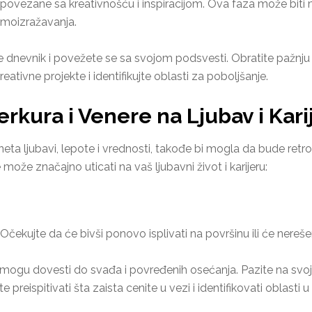
ovezane sa kreativnošću i inspiracijom. Ova faza može bit
samoizražavanja.
e dnevnik i povežete se sa svojom podsvesti. Obratite pažnju n
eativne projekte i identifikujte oblasti za poboljšanje.
rkura i Venere na Ljubav i Kari
neta ljubavi, lepote i vrednosti, takođe bi mogla da bude re
ože značajno uticati na vaš ljubavni život i karijeru:
čekujte da će bivši ponovo isplivati na površinu ili će nere
mogu dovesti do svađa i povređenih osećanja. Pazite na svoje 
preispitivati šta zaista cenite u vezi i identifikovati oblasti