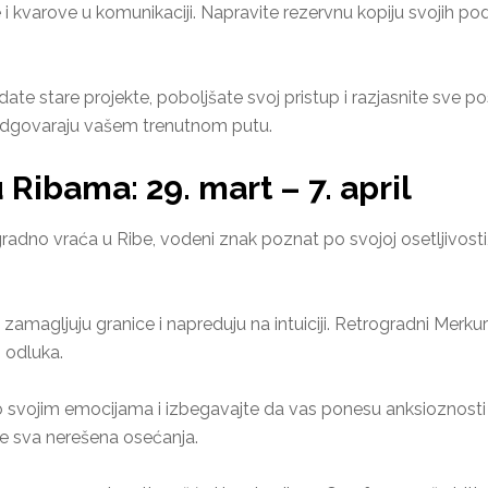
 kvarove u komunikaciji. Napravite rezervnu kopiju svojih pod
te stare projekte, poboljšate svoj pristup i razjasnite sve po
lje odgovaraju vašem trenutnom putu.
Ribama: 29. mart – 7. april
radno vraća u Ribe, vodeni znak poznat po svojoj osetljivosti,
 zamagljuju granice i napreduju na intuiciji. Retrogradni Mer
 odluka.
 svojim emocijama i izbegavajte da vas ponesu anksioznosti i
te sva nerešena osećanja.