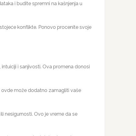
ataka i budite spremni na kašnjenja u
stojeće konflikte. Ponovo procenite svoje
 intuiciji i sanjivosti. Ova promena donosi
kur ovde može dodatno zamagliti vaše
li nesigurnosti. Ovo je vreme da se