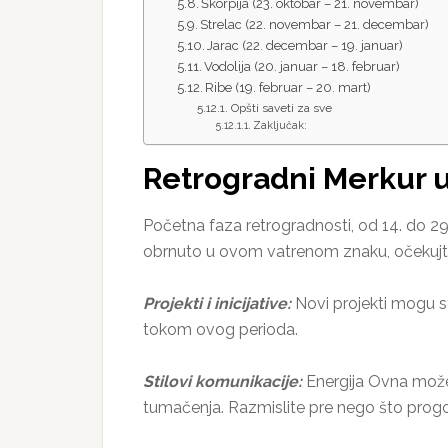
Škorpija (23. oktobar – 21. novembar)
Strelac (22. novembar – 21. decembar)
Jarac (22. decembar – 19. januar)
Vodolija (20. januar – 18. februar)
Ribe (19. februar – 20. mart)
Opšti saveti za sve
Zaključak:
Retrogradni Merkur u
Početna faza retrogradnosti, od 14. do 29.
obrnuto u ovom vatrenom znaku, očekujte 
Projekti i inicijative:
Novi projekti mogu s
tokom ovog perioda.
Stilovi komunikacije:
Energija Ovna može 
tumačenja. Razmislite pre nego što progovo