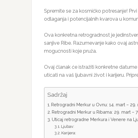
Spremite se za kosmičko potresanje! Prvi
odlaganja i potencijalnih kvarova u komuni
Ova konkretna retrogradnost je jedinstve
sanjive Ribe. Razumevanje kako ovaj ast
mogućnosti koje pruža.
Ovaj članak će istražiti konkretne datum
uticati na vaš ljubavni život i karijeru. Pri
Sadržaj
Retrogradni Merkur u Ovnu: 14. mart – 29.
Retrogradni Merkur u Ribama: 29. mart – 7.
Uticaj retrogradne Merkura i Venere na Lju
Ljubav:
Karijera: