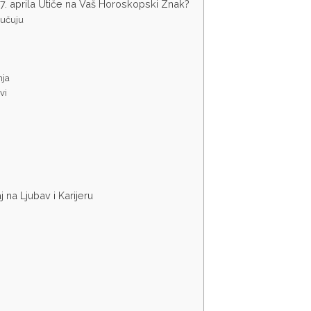
7. aprila Utiče na Vaš Horoskopski Znak?
ljučuju
nja
vi
j na Ljubav i Karijeru