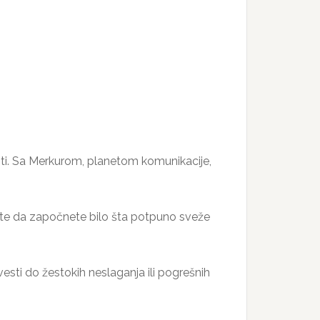
nosti. Sa Merkurom, planetom komunikacije,
ajte da započnete bilo šta potpuno sveže
sti do žestokih neslaganja ili pogrešnih