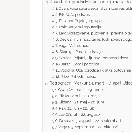
Kako Retrogradni Merkur od 14. marta do 
Ovan: Vaša slika o sebi i stvari koje vas uk
Bik: Vaša podsvest
Blizanci: Prijatelji i grupe
Rak: Karijera i reputacija
Lav: Obrazovanje, putovanja i pravna pita
Devica: Intimnost, tajne, tuđi novac i dugo
Vaga: Vaši odnosi
Škorpija: Posao i zdravlje
Strelac: Prijatelji, ljubav, romansa i deca
Jarac: Dom i porodica
Vodolija: Uža porodica i kratka putovanja
Ribe: Prihodi i novac
Retrogradni Merkur 14. mart – 7. april Utica
Ovan (21. mart – 19. april)
Bik (20. april – 20. maj)
Blizanci (21. maj – 20. jun)
Rak (21. jun – 22. jul)
Lav (23. jul – 22. avgust)
Devica (23. avgust – 22. septembar)
Vaga (23. septembar – 22. oktobar)