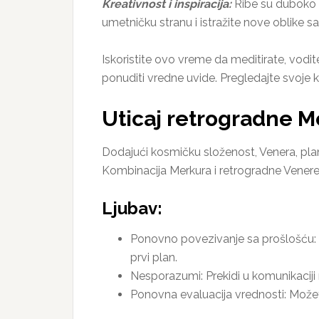
Kreativnost i inspiracija:
Ribe su duboko p
umetničku stranu i istražite nove oblike 
Iskoristite ovo vreme da meditirate, vodit
ponuditi vredne uvide. Pregledajte svoje kr
Uticaj retrogradne Me
Dodajući kosmičku složenost, Venera, pla
Kombinacija Merkura i retrogradne Venere m
Ljubav:
Ponovno povezivanje sa prošlošću: O
prvi plan.
Nesporazumi: Prekidi u komunikaciji 
Ponovna evaluacija vrednosti: Možete 