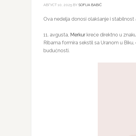
АВГУСТ 10, 2025
BY
SOFIJA BABIĆ
Ova nedelja donosi olakšanje i stabilnost a
11. avgusta,
Merkur
kreće direktno u znaku
Ribama formira sekstil sa Uranom u Biku, 
budućnosti.