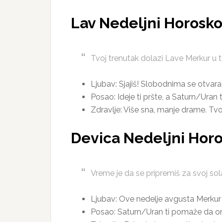
Lav Nedeljni Horosk
Tvoj trenutak dolazi Lave Merkur u 
Ljubav: Sjajiš! Slobodnima se otvara
Posao: Ideje ti pršte, a Saturn/Uran
Zdravlje: Više sna, manje drame. Tvoj
Devica Nedeljni Hor
Vreme je da se pripremiš za svoj sola
Ljubav: Ove nedelje avgusta Merkur t
Posao: Saturn/Uran ti pomaže da org