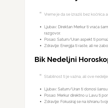
Vreme je da se izraziš bez kočnica a
Ljubav: Direktan Merkur ti vraća šarm
razgovor.
Posao: Saturn/Uran aspekt ti pomaže
Zdravlje: Energija ti raste, ali ne zabo
Bik Nedeljni Horosko
Stabilnost ti je važna, ali ove nedel
Ljubav: Saturn/Uran ti donosi šansu
Posao: Merkur direktno u Lavu ti pomaž
Zdravlje: Fokusiraj se na ishranu tvoj