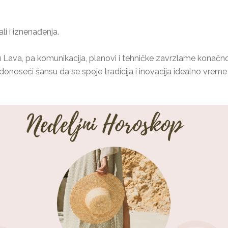
li i iznenađenja.
 Lava, pa komunikacija, planovi i tehničke zavrzlame konačno
donoseći šansu da se spoje tradicija i inovacija idealno vre