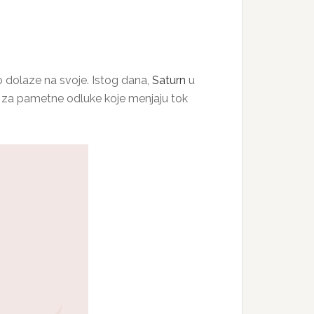
 dolaze na svoje. Istog dana,
Saturn
u
me za pametne odluke koje menjaju tok