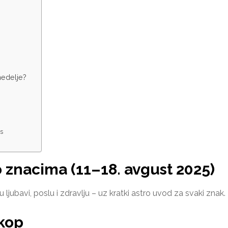
nedelje?
ns
 znacima (11–18. avgust 2025)
ljubavi, poslu i zdravlju – uz kratki astro uvod za svaki znak.
kop