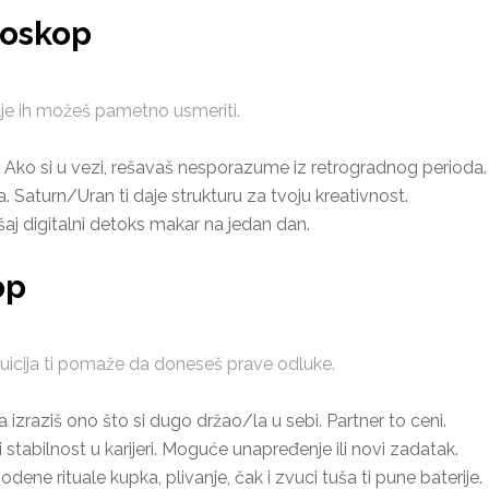
roskop
elje ih možeš pametno usmeriti.
 Ako si u vezi, rešavaš nesporazume iz retrogradnog perioda.
. Saturn/Uran ti daje strukturu za tvoju kreativnost.
ušaj digitalni detoks makar na jedan dan.
op
tuicija ti pomaže da doneseš prave odluke.
 izraziš ono što si dugo držao/la u sebi. Partner to ceni.
stabilnost u karijeri. Moguće unapređenje ili novi zadatak.
dene rituale kupka, plivanje, čak i zvuci tuša ti pune baterije.