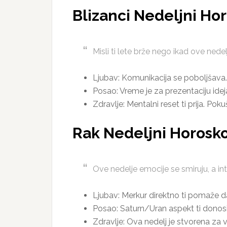
Blizanci Nedeljni Ho
Misli ti lete brže nego ikad ove ned
Ljubav: Komunikacija se poboljšava.
Posao: Vreme je za prezentaciju ideja
Zdravlje: Mentalni reset ti prija. Pok
Rak Nedeljni Horosk
Ove nedelje emocije se smiruju, a in
Ljubav: Merkur direktno ti pomaže da
Posao: Saturn/Uran aspekt ti donosi 
Zdravlje: Ova nedelj je stvorena za vo