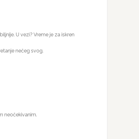
ljnije. U vezi? Vreme je za iskren
retanje nečeg svog.
im neočekivanim.