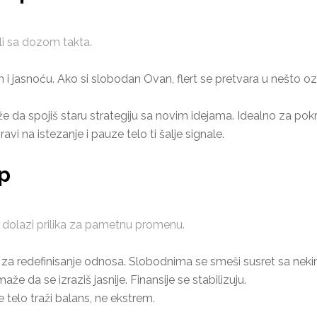
li sa dozom takta.
 i jasnoću. Ako si slobodan Ovan, flert se pretvara u nešto ozbi
 da spojiš staru strategiju sa novim idejama. Idealno za pok
ravi na istezanje i pauze telo ti šalje signale.
p
je dolazi prilika za pametnu promenu.
 za redefinisanje odnosa. Slobodnima se smeši susret sa nek
e da se izraziš jasnije. Finansije se stabilizuju.
e telo traži balans, ne ekstrem.