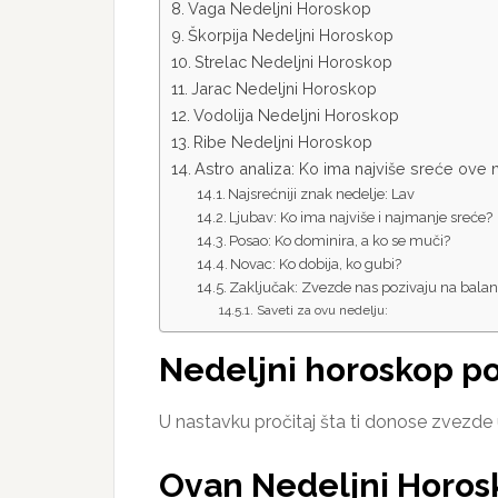
Vaga Nedeljni Horoskop
Škorpija Nedeljni Horoskop
Strelac Nedeljni Horoskop
Jarac Nedeljni Horoskop
Vodolija Nedeljni Horoskop
Ribe Nedeljni Horoskop
Astro analiza: Ko ima najviše sreće ove 
Najsrećniji znak nedelje: Lav
Ljubav: Ko ima najviše i najmanje sreće?
Posao: Ko dominira, a ko se muči?
Novac: Ko dobija, ko gubi?
Zaključak: Zvezde nas pozivaju na bala
Saveti za ovu nedelju:
Nedeljni horoskop po
U nastavku pročitaj šta ti donose zvezde u 
Ovan Nedeljni Horos