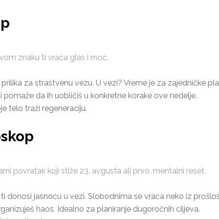
op
tvom znaku ti vraća glas i moć.
 prilika za strastvenu vezu. U vezi? Vreme je za zajedničke pl
 ti pomaže da ih uobličiš u konkretne korake ove nedelje.
e telo traži regeneraciju.
oskop
rni povratak koji stiže 23. avgusta ali prvo, mentalni reset.
i donosi jasnoću u vezi. Slobodnima se vraća neko iz prošlost
anizuješ haos. Idealno za planiranje dugoročnih ciljeva.