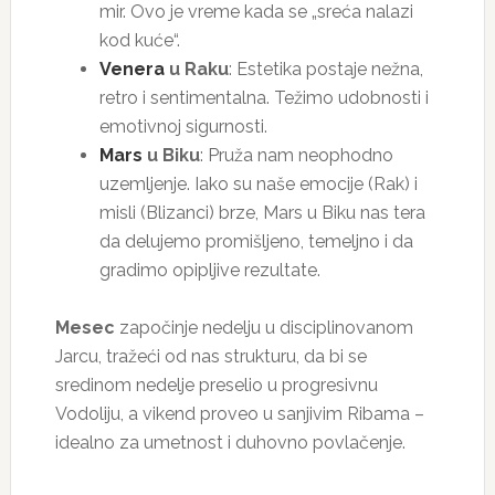
mir. Ovo je vreme kada se „sreća nalazi
kod kuće“.
Venera
u Raku
: Estetika postaje nežna,
retro i sentimentalna. Težimo udobnosti i
emotivnoj sigurnosti.
Mars
u Biku
: Pruža nam neophodno
uzemljenje. Iako su naše emocije (Rak) i
misli (Blizanci) brze, Mars u Biku nas tera
da delujemo promišljeno, temeljno i da
gradimo opipljive rezultate.
Mesec
započinje nedelju u disciplinovanom
Jarcu, tražeći od nas strukturu, da bi se
sredinom nedelje preselio u progresivnu
Vodoliju, a vikend proveo u sanjivim Ribama –
idealno za umetnost i duhovno povlačenje.