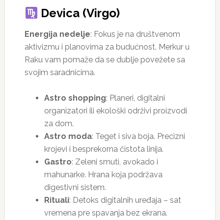
Devica (Virgo)
Energija nedelje
: Fokus je na društvenom
aktivizmu i planovima za budućnost. Merkur u
Raku vam pomaže da se dublje povežete sa
svojim saradnicima.
Astro shopping
: Planeri, digitalni
organizatori ili ekološki održivi proizvodi
za dom.
Astro moda
: Teget i siva boja. Precizni
krojevi i besprekorna čistota linija.
Gastro
: Zeleni smuti, avokado i
mahunarke. Hrana koja podržava
digestivni sistem.
Rituali
: Detoks digitalnih uređaja – sat
vremena pre spavanja bez ekrana.