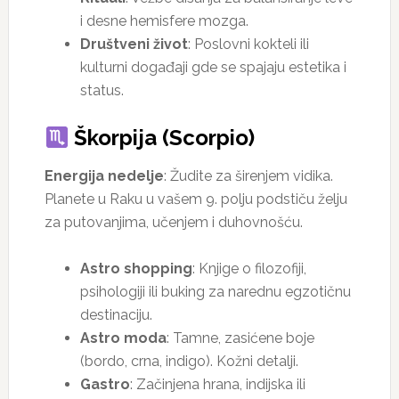
i desne hemisfere mozga.
Društveni život
: Poslovni kokteli ili
kulturni događaji gde se spajaju estetika i
status.
Škorpija (Scorpio)
Energija nedelje
: Žudite za širenjem vidika.
Planete u Raku u vašem 9. polju podstiču želju
za putovanjima, učenjem i duhovnošću.
Astro shopping
: Knjige o filozofiji,
psihologiji ili buking za narednu egzotičnu
destinaciju.
Astro moda
: Tamne, zasićene boje
(bordo, crna, indigo). Kožni detalji.
Gastro
: Začinjena hrana, indijska ili