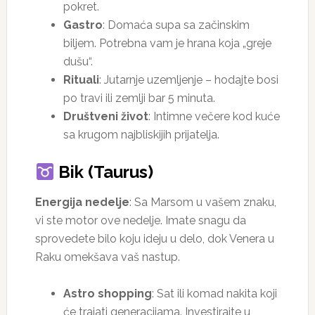
pokret.
Gastro
: Domaća supa sa začinskim
biljem. Potrebna vam je hrana koja „greje
dušu“.
Rituali
: Jutarnje uzemljenje – hodajte bosi
po travi ili zemlji bar 5 minuta.
Društveni život
: Intimne večere kod kuće
sa krugom najbliskijih prijatelja.
Bik (Taurus)
Energija nedelje
: Sa Marsom u vašem znaku,
vi ste motor ove nedelje. Imate snagu da
sprovedete bilo koju ideju u delo, dok Venera u
Raku omekšava vaš nastup.
Astro shopping
: Sat ili komad nakita koji
će trajati generacijama. Investirajte u