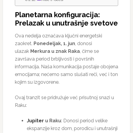
Planetarna konfiguracija:
Prelazak u unutrašnje svetove
Ova nedelja označava ključni energetski
zaokret.
Ponedeljak, 1. jun
, donosi
ulazak
Merkura u znak Raka
, čime se
završava period brbljivosti i površnih
informacija. Naša komunikacija postaje obojena
emocijama; nećemo samo slušati reči, već i ton
kojim su izgovorene.
Ovaj tranzit se pridružuje već prisutnoj snazi u
Raku:
Jupiter
u Raku
: Donosi period velike
ekspanzije kroz dom, porodicu i unutrašnji