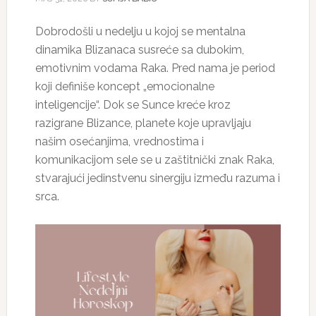
Dobrodošli u nedelju u kojoj se mentalna
dinamika Blizanaca susreće sa dubokim,
emotivnim vodama Raka. Pred nama je period
koji definiše koncept „emocionalne
inteligencije“. Dok se Sunce kreće kroz
razigrane Blizance, planete koje upravljaju
našim osećanjima, vrednostima i
komunikacijom sele se u zaštitnički znak Raka,
stvarajući jedinstvenu sinergiju između razuma i
srca.