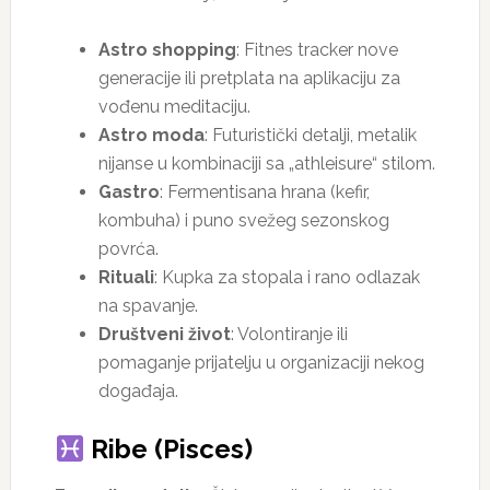
Astro shopping
: Fitnes tracker nove
generacije ili pretplata na aplikaciju za
vođenu meditaciju.
Astro moda
: Futuristički detalji, metalik
nijanse u kombinaciji sa „athleisure“ stilom.
Gastro
: Fermentisana hrana (kefir,
kombuha) i puno svežeg sezonskog
povrća.
Rituali
: Kupka za stopala i rano odlazak
na spavanje.
Društveni život
: Volontiranje ili
pomaganje prijatelju u organizaciji nekog
događaja.
Ribe (Pisces)