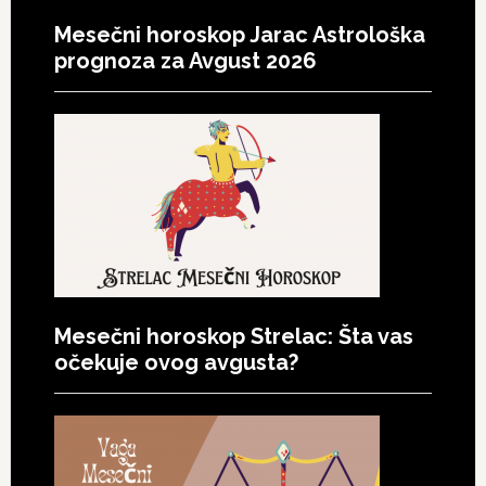
Mesečni horoskop Jarac Astrološka
prognoza za Avgust 2026
Mesečni horoskop Strelac: Šta vas
očekuje ovog avgusta?