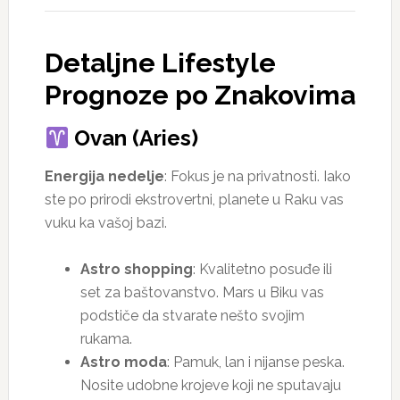
Detaljne Lifestyle
Prognoze po Znakovima
Ovan (Aries)
Energija nedelje
: Fokus je na privatnosti. Iako
ste po prirodi ekstrovertni, planete u Raku vas
vuku ka vašoj bazi.
Astro shopping
: Kvalitetno posuđe ili
set za baštovanstvo. Mars u Biku vas
podstiče da stvarate nešto svojim
rukama.
Astro moda
: Pamuk, lan i nijanse peska.
Nosite udobne krojeve koji ne sputavaju