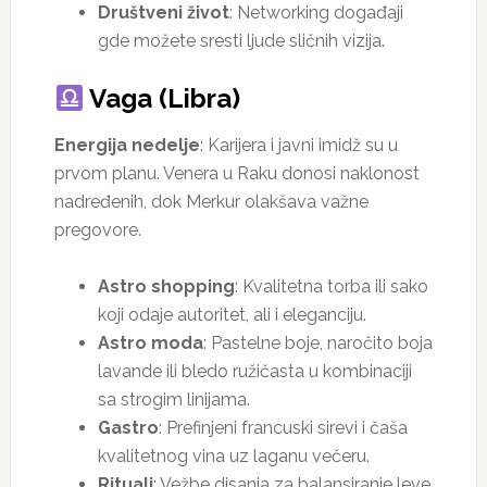
Društveni život
: Networking događaji
gde možete sresti ljude sličnih vizija.
Vaga (Libra)
Energija nedelje
: Karijera i javni imidž su u
prvom planu. Venera u Raku donosi naklonost
nadređenih, dok Merkur olakšava važne
pregovore.
Astro shopping
: Kvalitetna torba ili sako
koji odaje autoritet, ali i eleganciju.
Astro moda
: Pastelne boje, naročito boja
lavande ili bledo ružičasta u kombinaciji
sa strogim linijama.
Gastro
: Prefinjeni francuski sirevi i čaša
kvalitetnog vina uz laganu večeru.
Rituali
: Vežbe disanja za balansiranje leve