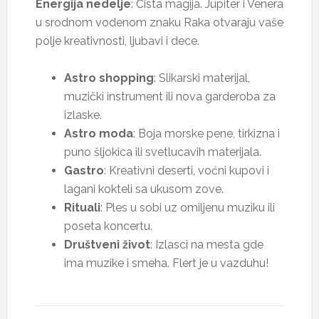
Energija nedelje
: Čista magija. Jupiter i Venera
u srodnom vodenom znaku Raka otvaraju vaše
polje kreativnosti, ljubavi i dece.
Astro shopping
: Slikarski materijal,
muzički instrument ili nova garderoba za
izlaske.
Astro moda
: Boja morske pene, tirkizna i
puno šljokica ili svetlucavih materijala.
Gastro
: Kreativni deserti, voćni kupovi i
lagani kokteli sa ukusom zove.
Rituali
: Ples u sobi uz omiljenu muziku ili
poseta koncertu.
Društveni život
: Izlasci na mesta gde
ima muzike i smeha. Flert je u vazduhu!