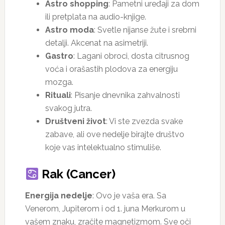
Astro shopping
: Pametni uređaji za dom
ili pretplata na audio-knjige.
Astro moda
: Svetle nijanse žute i srebrni
detalji. Akcenat na asimetriji.
Gastro
: Lagani obroci, dosta citrusnog
voća i orašastih plodova za energiju
mozga.
Rituali
: Pisanje dnevnika zahvalnosti
svakog jutra.
Društveni život
: Vi ste zvezda svake
zabave, ali ove nedelje birajte društvo
koje vas intelektualno stimuliše.
Rak (Cancer)
Energija nedelje
: Ovo je vaša era. Sa
Venerom, Jupiterom i od 1. juna Merkurom u
vašem znaku, zračite magnetizmom. Sve oči