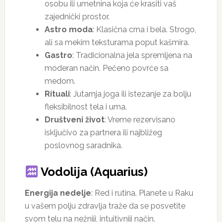
osobu ili umetnina koja će krasiti vaš
zajednički prostor.
Astro moda
: Klasična crna i bela. Strogo,
ali sa mekim teksturama poput kašmira.
Gastro
: Tradicionalna jela spremljena na
moderan način. Pečeno povrće sa
medom.
Rituali
: Jutarnja joga ili istezanje za bolju
fleksibilnost tela i uma.
Društveni život
: Vreme rezervisano
isključivo za partnera ili najbližeg
poslovnog saradnika.
Vodolija (Aquarius)
Energija nedelje
: Red i rutina. Planete u Raku
u vašem polju zdravlja traže da se posvetite
svom telu na nežniji, intuitivniji način.