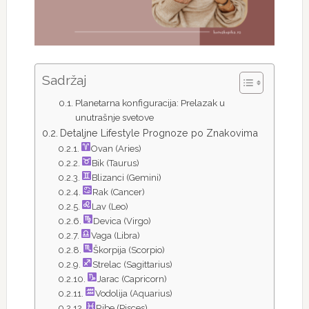
Sadržaj
Planetarna konfiguracija: Prelazak u
unutrašnje svetove
Detaljne Lifestyle Prognoze po Znakovima
Ovan (Aries)
Bik (Taurus)
Blizanci (Gemini)
Rak (Cancer)
Lav (Leo)
Devica (Virgo)
Vaga (Libra)
Škorpija (Scorpio)
Strelac (Sagittarius)
Jarac (Capricorn)
Vodolija (Aquarius)
Ribe (Pisces)