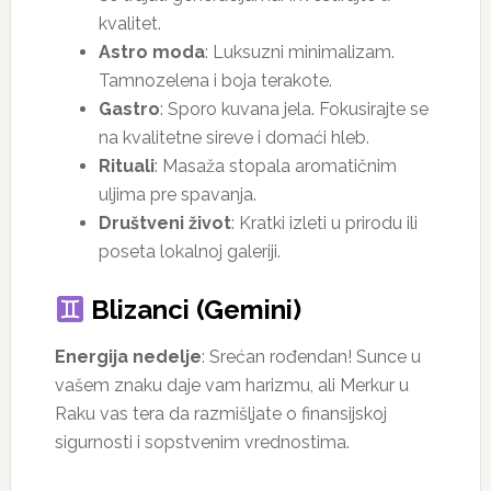
kvalitet.
Astro moda
: Luksuzni minimalizam.
Tamnozelena i boja terakote.
Gastro
: Sporo kuvana jela. Fokusirajte se
na kvalitetne sireve i domaći hleb.
Rituali
: Masaža stopala aromatičnim
uljima pre spavanja.
Društveni život
: Kratki izleti u prirodu ili
poseta lokalnoj galeriji.
Blizanci (Gemini)
Energija nedelje
: Srećan rođendan! Sunce u
vašem znaku daje vam harizmu, ali Merkur u
Raku vas tera da razmišljate o finansijskoj
sigurnosti i sopstvenim vrednostima.