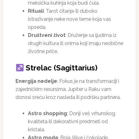
meksička kuhinja koja budi čula.
Rituali
: Tarot čitanje ili duboko
istraživanje neke nove teme koja vas
opseda.
Društveni život
: Druženje sa ljudima iz
drugih kultura ili onima koji imaju neobične
životne priče.
Strelac (Sagittarius)
Energija nedelje
: Fokus je na transformaciji i
zajedničkim resursima. Jupiter u Raku vam
donosi sreću kroz nasleđa ili podršku partnera.
Astro shopping
: Donji veš vrhunskog
kvaliteta ili dekorativni predmeti od
kristala.
Astro moda
: Boja šljive i čokolade.