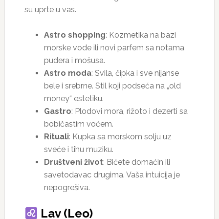
su uprte u vas.
Astro shopping
: Kozmetika na bazi
morske vode ili novi parfem sa notama
pudera i mošusa.
Astro moda
: Svila, čipka i sve nijanse
bele i srebrne. Stil koji podseća na „old
money“ estetiku.
Gastro
: Plodovi mora, rižoto i dezerti sa
bobičastim voćem.
Rituali
: Kupka sa morskom solju uz
sveće i tihu muziku.
Društveni život
: Bićete domaćin ili
savetodavac drugima. Vaša intuicija je
nepogrešiva.
Lav (Leo)