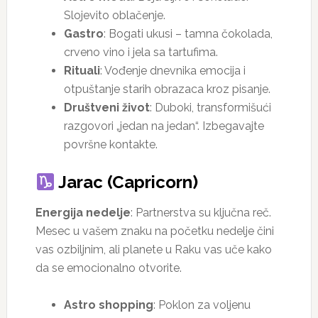
Slojevito oblačenje.
Gastro
: Bogati ukusi – tamna čokolada,
crveno vino i jela sa tartufima.
Rituali
: Vođenje dnevnika emocija i
otpuštanje starih obrazaca kroz pisanje.
Društveni život
: Duboki, transformišući
razgovori „jedan na jedan“. Izbegavajte
površne kontakte.
Jarac (Capricorn)
Energija nedelje
: Partnerstva su ključna reč.
Mesec u vašem znaku na početku nedelje čini
vas ozbiljnim, ali planete u Raku vas uče kako
da se emocionalno otvorite.
Astro shopping
: Poklon za voljenu