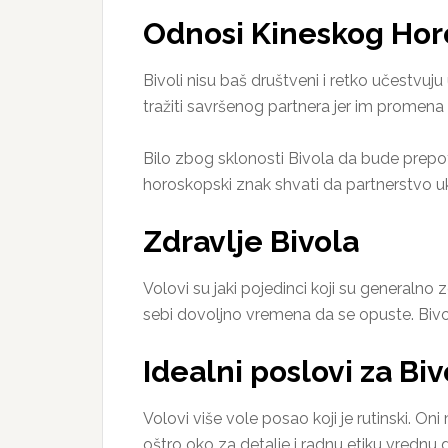
Odnosi Kineskog Hor
Bivoli nisu baš društveni i retko učestvuju
tražiti savršenog partnera jer im promena č
Bilo zbog sklonosti Bivola da bude prepot
horoskopski znak shvati da partnerstvo uk
Zdravlje Bivola
Volovi su jaki pojedinci koji su generalno 
sebi dovoljno vremena da se opuste. Bivoli
Idealni poslovi za Biv
Volovi više vole posao koji je rutinski. On
oštro oko za detalje i radnu etiku vrednu d