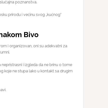
 slučajna poznanstva.
osku prirodu i većinu svog „kućnog“
znakom Bivo
rom i organizovan, oni su adekvatni za
zumni.
a nepristrasni i izgleda da ne brinu o tome
 zbog koje ne stupa lako u kontakt sa drugim
avi.