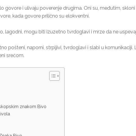
malo govore i ulivaju poverenje drugima. Oni su, međutim, skloni 
ovore, kada govore prilično su elokventni.
no, lagodni, mogu biti izuzetno tvrdoglavi i mrze da ne uspevaju
pošteni, naporni, strpljivi, tvrdoglavi i slabi u komunikaciji. Li
eni srećom.
roskopskim znakom Bivo
ivola
Znaka Bivo