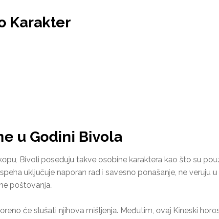
o Karakter
e u Godini Bivola
kopu, Bivoli poseduju takve osobine karaktera kao što su pouz
 uspeha uključuje naporan rad i savesno ponašanje, ne veruju u
dne poštovanja.
oreno će slušati njihova mišljenja. Međutim, ovaj Kineski hor