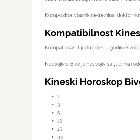
Kompozitor, vlasnik nekretnina, doktor, kuvar
Kompatibilnost Kine
Kompatibilan: Ljudi rođeni u godini Bivol
Nespojivo: Bivo je nespojiv sa ljudima rođ
Kineski Horoskop Bivo
1
3
5
12
15
33