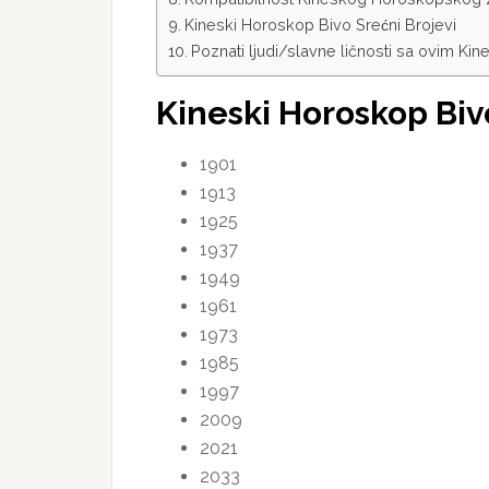
Kineski Horoskop Bivo Srećni Brojevi
Poznati ljudi/slavne ličnosti sa ovim 
Kineski Horoskop Bi
1901
1913
1925
1937
1949
1961
1973
1985
1997
2009
2021
2033