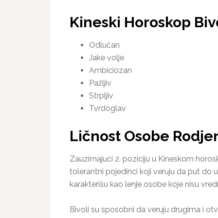
Kineski Horoskop Biv
Odlučan
Jake volje
Ambiciozan
Pažljiv
Strpljiv
Tvrdoglav
Ličnost Osobe Rodjen
Zauzimajući 2. poziciju u Kineskom horos
tolerantni pojedinci koji veruju da put do
karakterišu kao lenje osobe koje nisu vre
Bivoli su sposobni da veruju drugima i otv