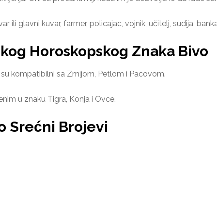
 ili glavni kuvar, farmer, policajac, vojnik, učitelj, sudija, ban
skog Horoskopskog Znaka Bivo
a su kompatibilni sa Zmijom, Petlom i Pacovom.
enim u znaku Tigra, Konja i Ovce.
 Srećni Brojevi