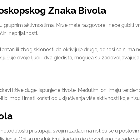
oskopskog Znaka Bivola
 u grupnim aktivnostima. Mrze male razgovore i neće gubiti vre
ini neprijatnosti.
entan ili zbog sklonosti da okrivljuje druge, odnosi sa njima
ljučuje dvoje ljudi i dva gledišta, moguća su zadovoljavajuć
zdravi i žive duge, ispunjene živote. Međutim, oni imaju tendenc
 bi mogli imati koristi od uključivanja više aktivnosti koje ni
ola
i metodološki pristupaju svojim zadacima i ističu se u poslovim
ivljenja. Oni su produktivniji kada im je dozvoljeno da rade sa