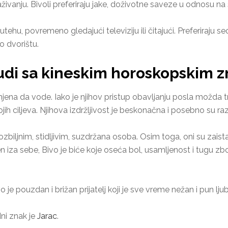
vanju. Bivoli preferiraju jake, doživotne saveze u odnosu na
hu, povremeno gledajući televiziju ili čitajući. Preferiraju se
 o dvorištu.
Ljudi sa kineskim horoskopskim 
ena da vode. Iako je njihov pristup obavljanju posla možda t
vojih ciljeva. Njihova izdržljivost je beskonačna i posebno su ra
ozbiljnim, stidljivim, suzdržana osoba. Osim toga, oni su zaist
iven iza sebe, Bivo je biće koje oseća bol, usamljenost i tugu
ivo je pouzdan i brižan prijatelj koji je sve vreme nežan i pun ljub
dni znak je
Jarac
.