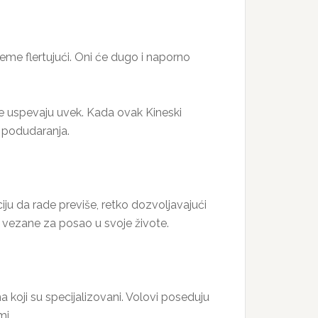
me flertujući. Oni će dugo i naporno
 ne uspevaju uvek. Kada ovak Kineski
a podudaranja.
iju da rade previše, retko dozvoljavajući
su vezane za posao u svoje živote.
a koji su specijalizovani. Volovi poseduju
mi.