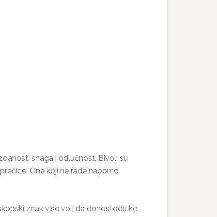
danost, snaga i odlučnost. Bivoli su
 prečice. One koji ne rade naporno
oskopski znak više voli da donosi odluke