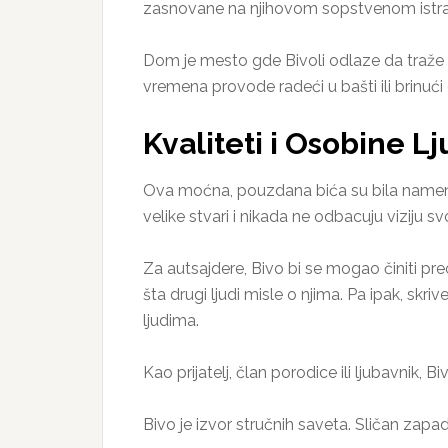
zasnovane na njihovom sopstvenom istraži
Dom je mesto gde Bivoli odlaze da traže ute
vremena provode radeći u bašti ili brinući
Kvaliteti i Osobine 
Ova moćna, pouzdana bića su bila namenj
velike stvari i nikada ne odbacuju viziju s
Za autsajdere, Bivo bi se mogao činiti pre
šta drugi ljudi misle o njima. Pa ipak, skr
ljudima.
Kao prijatelj, član porodice ili ljubavnik, B
Bivo je izvor stručnih saveta. Sličan zapa