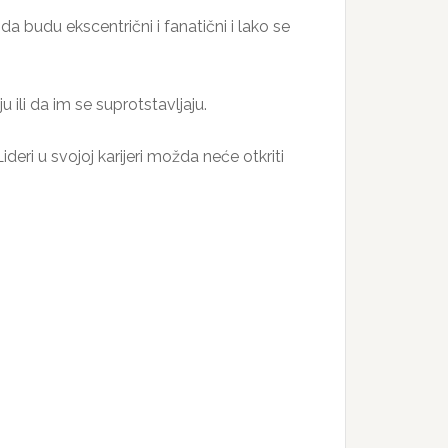
da budu ekscentrični i fanatični i lako se
 ili da im se suprotstavljaju.
deri u svojoj karijeri možda neće otkriti