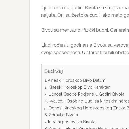
Ljudi rođeni u godini Bivola su strpljivi, 
naljute. Oni su žestoke ćudi i iako malo g
Bivoli su mentalno i fizički budni. General
Ljudi rođeni u godinama Bivola su verovatno 
svoje sposobnosti. U starosti bi bili obdar
Sadržaj
Kineski Horoskop Bivo Datumi
Kineski Horoskop Bivo Karakter
Ličnost Osobe Rodjene u Godini Bivola
Kvaliteti i Osobine Ljudi sa kineskim ho
Odnosi Kineskog Horoskopskog Znaka B
Zdravlje Bivola
Idealni poslovi za Bivola
Kompatibilnost Kineskog Horoskopskog 