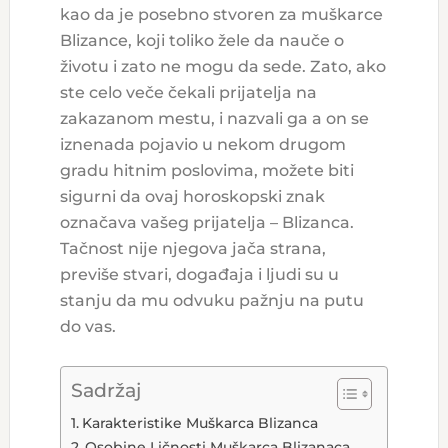
kao da je posebno stvoren za muškarce
Blizance, koji toliko žele da nauče o
životu i zato ne mogu da sede. Zato, ako
ste celo veče čekali prijatelja na
zakazanom mestu, i nazvali ga a on se
iznenada pojavio u nekom drugom
gradu hitnim poslovima, možete biti
sigurni da ovaj horoskopski znak
označava vašeg prijatelja – Blizanca.
Tačnost nije njegova jača strana,
previše stvari, događaja i ljudi su u
stanju da mu odvuku pažnju na putu
do vas.
Sadržaj
Karakteristike Muškarca Blizanca
Osobine Ličnosti Muškarca Blizanaca