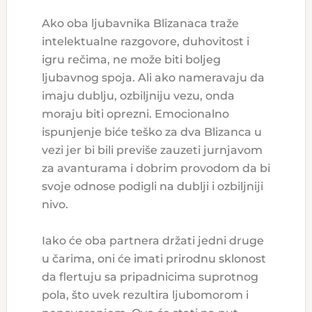
Ako oba ljubavnika Blizanaca traže
intelektualne razgovore, duhovitost i
igru rečima, ne može biti boljeg
ljubavnog spoja. Ali ako nameravaju da
imaju dublju, ozbiljniju vezu, onda
moraju biti oprezni. Emocionalno
ispunjenje biće teško za dva Blizanca u
vezi jer bi bili previše zauzeti jurnjavom
za avanturama i dobrim provodom da bi
svoje odnose podigli na dublji i ozbiljniji
nivo.
Iako će oba partnera držati jedni druge
u čarima, oni će imati prirodnu sklonost
da flertuju sa pripadnicima suprotnog
pola, što uvek rezultira ljubomorom i