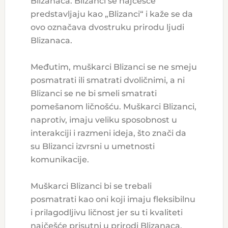
Blizanaca. Blizanci se najčešće
predstavljaju kao „Blizanci“ i kaže se da
ovo označava dvostruku prirodu ljudi
Blizanaca.
Međutim, muškarci Blizanci se ne smeju
posmatrati ili smatrati dvoličnimi, a ni
Blizanci se ne bi smeli smatrati
pomešanom ličnošću. Muškarci Blizanci,
naprotiv, imaju veliku sposobnost u
interakciji i razmeni ideja, što znači da
su Blizanci izvrsni u umetnosti
komunikacije.
Muškarci Blizanci bi se trebali
posmatrati kao oni koji imaju fleksibilnu
i prilagodljivu ličnost jer su ti kvaliteti
najčešće prisutni u prirodi Blizanaca.