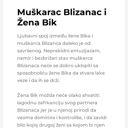
Muškarac Blizanac i
Žena Bik
Ljubavni spoj između žene Bika i
muškarca Blizanca daleko je od
savršenog. Neprekidni entuzijazam,
nemir i bezbrižan stav muškarca
Blizanaca neće se dobro uklopiti sa
sposobnošću žene Bika da stvara lake
veze i da ih se drži.
Žena Bik možda neće olako shvatiti
lagodnu zafrkanciju svog partnera
Blizanaca jer je u njenoj prirodi da
veoma dominira i kontroliše, i da zavidi
bilo kojoj drugoj ženi sa kojom bi njen