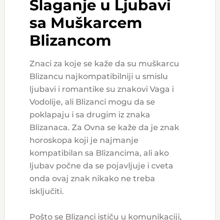
Slaganje u Ljubavi
sa Muškarcem
Blizancom
Znaci za koje se kaže da su muškarcu
Blizancu najkompatibilniji u smislu
ljubavi i romantike su znakovi Vaga i
Vodolije, ali Blizanci mogu da se
poklapaju i sa drugim iz znaka
Blizanaca. Za Ovna se kaže da je znak
horoskopa koji je najmanje
kompatibilan sa Blizancima, ali ako
ljubav počne da se pojavljuje i cveta
onda ovaj znak nikako ne treba
isključiti.
Pošto se Blizanci ističu u komunikaciji,