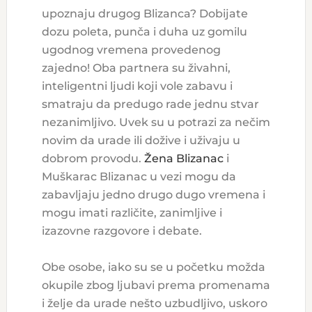
upoznaju drugog Blizanca? Dobijate
dozu poleta, punča i duha uz gomilu
ugodnog vremena provedenog
zajedno! Oba partnera su živahni,
inteligentni ljudi koji vole zabavu i
smatraju da predugo rade jednu stvar
nezanimljivo. Uvek su u potrazi za nečim
novim da urade ili dožive i uživaju u
dobrom provodu.
Žena Blizanac
i
Muškarac Blizanac u vezi mogu da
zabavljaju jedno drugo dugo vremena i
mogu imati različite, zanimljive i
izazovne razgovore i debate.
Obe osobe, iako su se u početku možda
okupile zbog ljubavi prema promenama
i želje da urade nešto uzbudljivo, uskoro