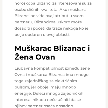
horoskopa Blizanci zainteresovani su za
osobe sličnih kvaliteta. Ako muškarci
Blizanci ne vide ovaj atribut u svom
partneru, Blizancima uskoro može
dosaditi i početi da traže nekoga ko je
bolje obdaren u ovoj oblasti.
Muškarac Blizanac i
Žena Ovan
Ljubavna kompatibilnost između žene
Ovna i muškarca Blizanca ima mnogo
toga zajedničkog sa električnim
pulsom, jer oboje imaju mnogo
energije. Deleći mnogo zajedničkih
interesa, nikada neće učiniti da se
njihov partner oseća dosadno.