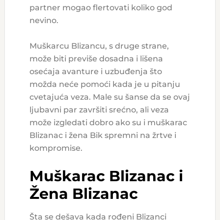
partner mogao flertovati koliko god
nevino.
Muškarcu Blizancu, s druge strane,
može biti previše dosadna i lišena
osećaja avanture i uzbuđenja što
možda neće pomoći kada je u pitanju
cvetajuća veza. Male su šanse da se ovaj
ljubavni par završiti srećno, ali veza
može izgledati dobro ako su i muškarac
Blizanac i žena Bik spremni na žrtve i
kompromise.
Muškarac Blizanac i
Žena Blizanac
Šta se dešava kada rođeni Blizanci