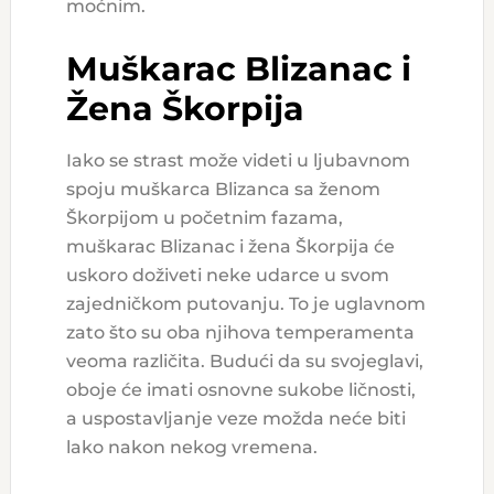
moćnim.
Muškarac Blizanac i
Žena Škorpija
Iako se strast može videti u ljubavnom
spoju muškarca Blizanca sa ženom
Škorpijom u početnim fazama,
muškarac Blizanac i žena Škorpija će
uskoro doživeti neke udarce u svom
zajedničkom putovanju. To je uglavnom
zato što su oba njihova temperamenta
veoma različita. Budući da su svojeglavi,
oboje će imati osnovne sukobe ličnosti,
a uspostavljanje veze možda neće biti
lako nakon nekog vremena.