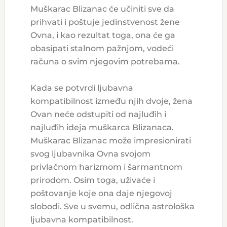
Muškarac Blizanac će učiniti sve da
prihvati i poštuje jedinstvenost žene
Ovna, i kao rezultat toga, ona će ga
obasipati stalnom pažnjom, vodeći
računa o svim njegovim potrebama.
Kada se potvrdi ljubavna
kompatibilnost između njih dvoje, žena
Ovan neće odstupiti od najluđih i
najluđih ideja muškarca Blizanaca.
Muškarac Blizanac može impresionirati
svog ljubavnika Ovna svojom
privlačnom harizmom i šarmantnom
prirodom. Osim toga, uživaće i
poštovanje koje ona daje njegovoj
slobodi. Sve u svemu, odlična astrološka
ljubavna kompatibilnost.