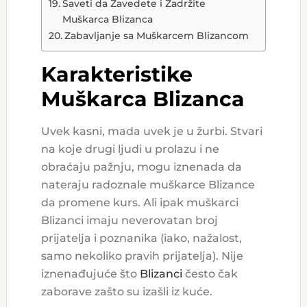
Saveti da Zavedete i Zadržite
Muškarca Blizanca
Zabavljanje sa Muškarcem Blizancom
Karakteristike
Muškarca Blizanca
Uvek kasni, mada uvek je u žurbi. Stvari
na koje drugi ljudi u prolazu i ne
obraćaju pažnju, mogu iznenada da
nateraju radoznale muškarce Blizance
da promene kurs. Ali ipak muškarci
Blizanci imaju neverovatan broj
prijatelja i poznanika (iako, nažalost,
samo nekoliko pravih prijatelja). Nije
iznenađujuće što
Blizanci
često čak
zaborave zašto su izašli iz kuće.