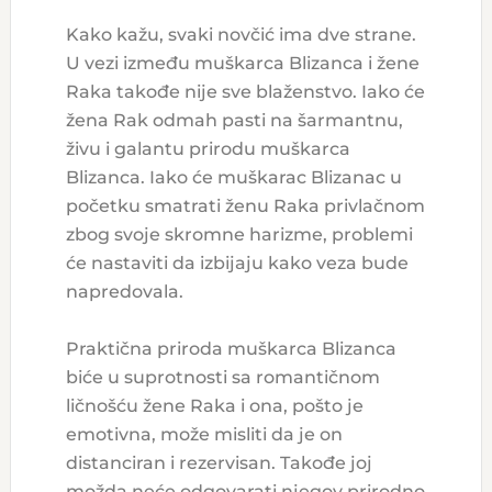
Kako kažu, svaki novčić ima dve strane.
U vezi između muškarca Blizanca i žene
Raka takođe nije sve blaženstvo. Iako će
žena Rak odmah pasti na šarmantnu,
živu i galantu prirodu muškarca
Blizanca. Iako će muškarac Blizanac u
početku smatrati ženu Raka privlačnom
zbog svoje skromne harizme, problemi
će nastaviti da izbijaju kako veza bude
napredovala.
Praktična priroda muškarca Blizanca
biće u suprotnosti sa romantičnom
ličnošću žene Raka i ona, pošto je
emotivna, može misliti da je on
distanciran i rezervisan. Takođe joj
možda neće odgovarati njegov prirodno