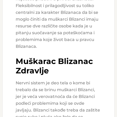
Fleksibilnost i prilagodljivost su toliko
centralni za karakter Blizanaca da bi se
moglo činiti da muškarci Blizanci imaju
resurse dve različite osobe kada je u
pitanju suočavanje sa poteškoćama i
problemima koje život baca u pravcu
Blizanaca.
Muškarac Blizanac
Zdravlje
Nervni sistem je deo tela o kome bi
trebalo da se brinu muškarci Blizanci,
jer je veća verovatnoća da će Blizanci
podleći problemima koji se ovde
javljaju. Blizanci takođe treba da zaštite
svoje ruke i pluća ako žele da se