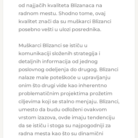
od najjačih kvaliteta Blizanaca na
radnom mestu. Shodno tome, ovaj
kvalitet znači da su muškarci Blizanci
posebno vešti u ulozi posrednika.
Muškarci Blizanci se ističu u
komunikaciji složenih strategija i
detaljnih informacija od jednog
poslovnog odeljenja do drugog. Blizanci
nalaze male poteškoće u upravljanju
onim što drugi vide kao inherentno
problematičnim projektima prožetim
ciljevima koji se stalno menjaju. Blizanci,
umesto da budu odloženi ovakvom
vrstom izazova, ovde imaju tendenciju
da se ističu i stoga su najpogodniji za
radna mesta kao što su dinamični