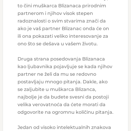
to čini muškarca Blizanaca prirodnim
partnerom i njihov visok stepen
radoznalosti o svim stvarima znači da
ako je vaš partner Blizanac onda će on
ili ona pokazati veliko interesovanje za
ono što se dešava u vašem životu.
Druga strana posedovanja Blizanaca
kao ljubavnika pojavljuje se kada njihov
partner ne želi da mu se redovno
postavljaju mnogo pitanja. Dakle, ako
se zaljubite u muškarca Blizanca,
najbolje je da budete svesni da postoji
velika verovatnoća da ćete morati da
odgovorite na ogromnu količinu pitanja.
Jedan od visoko intelektualnih znakova