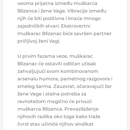
veoma prijatna između muškarca
Blizanca i žene Vage. Vibracije između
njih će biti pozitivne i imaće mnogo
zajedničkih stvari. Ekstrovertni
muškarac Blizanac biće savršen partner
pričljivoj ženi Vagi.
U prvim fazama veze, muškarac
Blizanac će ostaviti odličan utisak
zahvaljujući svom kombinovanom
arsenalu humora, pametnog razgovora i
smelog šarma. Zauzvrat, očaravajući žar
žene Vage i stalna potreba za
ravnotežom magično će privući
muškarca Blizanca. Prevazilaženje
njihovih razlika oko toga kako traže
čvrst stav učiniće njihov sindikat