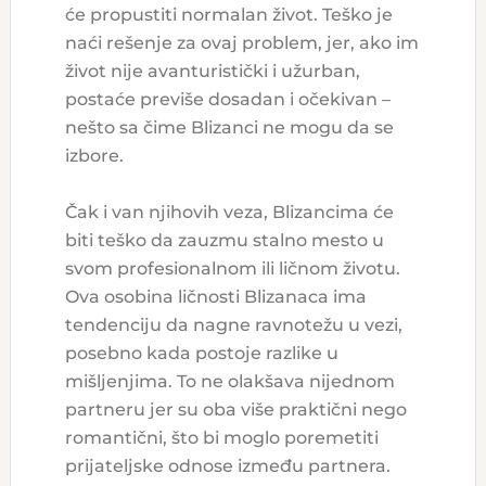
će propustiti normalan život. Teško je
naći rešenje za ovaj problem, jer, ako im
život nije avanturistički i užurban,
postaće previše dosadan i očekivan –
nešto sa čime Blizanci ne mogu da se
izbore.
Čak i van njihovih veza, Blizancima će
biti teško da zauzmu stalno mesto u
svom profesionalnom ili ličnom životu.
Ova osobina ličnosti Blizanaca ima
tendenciju da nagne ravnotežu u vezi,
posebno kada postoje razlike u
mišljenjima. To ne olakšava nijednom
partneru jer su oba više praktični nego
romantični, što bi moglo poremetiti
prijateljske odnose između partnera.