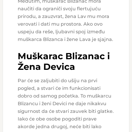
Međutim, muškarac Blizanac mora
naučiti da ograniči svoju flertujuću
prirodu, a zauzvrat, žena Lav mu mora
verovati i dati mu prostora. Ako ovo
uspeju da reše, ljubavni spoj između
muškarca Blizanca i žene Lava je sjajna.
Muškarac Blizanac i
Žena Devica
Par će se zaljubiti do ušiju na prvi
pogled, a stvari će im funkcionisati
dobro od samog početka. To muškarcu
Blizancu i ženi Devici ne daje nikakvu
sigurnost da će stvari zauvek biti glatke.
Iako će obe osobe pogoditi prave
akorde jedna drugoj, neće biti lako