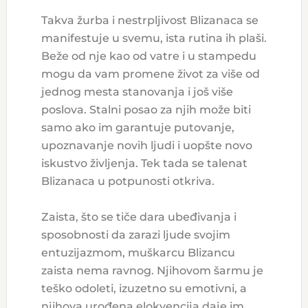
Takva žurba i nestrpljivost Blizanaca se
manifestuje u svemu, ista rutina ih plaši.
Beže od nje kao od vatre i u stampedu
mogu da vam promene život za više od
jednog mesta stanovanja i još više
poslova. Stalni posao za njih može biti
samo ako im garantuje putovanje,
upoznavanje novih ljudi i uopšte novo
iskustvo življenja. Tek tada se talenat
Blizanaca u potpunosti otkriva.
Zaista, što se tiče dara ubeđivanja i
sposobnosti da zarazi ljude svojim
entuzijazmom, muškarcu Blizancu
zaista nema ravnog. Njihovom šarmu je
teško odoleti, izuzetno su emotivni, a
njihova urođena elokvencija daje im