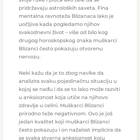
pridržavaju astroloških saveta. Fina
mentalna ravnoteža Blizanaca lako je
uočljiva kada pogledamo njihov
svakodnevni život – više od bilo kog
drugog horoskopskog znaka muškarci
Blizanci često pokazuju otvorenu
nervozu.
Neki kažu da je to zbog navike da
analizira svaku pojedinačnu situaciju u
kojoj se nađu i da se to lako može razviti
u anksioznost koja utiče na njihovo
zdravlje u celini. Muškarci Blizanci
prirodno teže negativnom. Ovo je još
jedan kvalitet koji muškarci Blizanci
često pokazuju i on nažalost implicira da
se svaka stvarna anksioznost koju