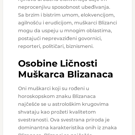
neprocenjivu sposobnost ubeđivanja.
Sa brzim i bistrim umom, elokvencijom,
agilnošću i erudicijom, muškarci Blizanci
mogu da uspeju u mnogim oblastima,
postajući neprevaziđeni govornici,
reporteri, političari, biznismeni.
Osobine Ličnosti
Muškarca Blizanaca
Oni muškarci koji su rođeni u
horoskopskom znaku Blizanaca
najčešće se u astrološkim krugovima
shvataju kao prožeti kvalitetom
svestranosti. Ova svestrana priroda je
dominantna karakteristika onih iz znaka