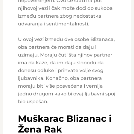
nepoverenjem. Ovo će stati na put
njihovoj vezi i čak može doći do sukoba
između partnera zbog nedostatka
udvaranja i sentimentalnosti.
U ovoj vezi između dve osobe Blizanaca,
oba partnera će morati da daju i
uzimaju. Moraju čuti šta njihov partner
ima da kaže, da im daju slobodu da
donesu odluke i prihvate volje svog
ljubavnika. Konačno, oba partnera
moraju biti više posvećena i vernija
jedno drugom kako bi ovaj ljubavni spoj
bio uspešan.
Muškarac Blizanac i
Žena Rak