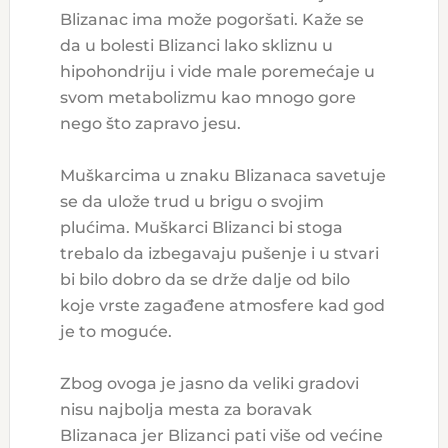
Blizanac ima može pogoršati. Kaže se
da u bolesti Blizanci lako skliznu u
hipohondriju i vide male poremećaje u
svom metabolizmu kao mnogo gore
nego što zapravo jesu.
Muškarcima u znaku Blizanaca savetuje
se da ulože trud u brigu o svojim
plućima. Muškarci Blizanci bi stoga
trebalo da izbegavaju pušenje i u stvari
bi bilo dobro da se drže dalje od bilo
koje vrste zagađene atmosfere kad god
je to moguće.
Zbog ovoga je jasno da veliki gradovi
nisu najbolja mesta za boravak
Blizanaca jer Blizanci pati više od većine