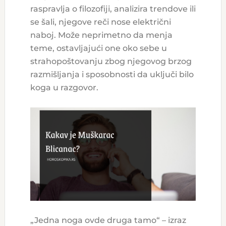
raspravlja o filozofiji, analizira trendove ili
se šali, njegove reči nose električni
naboj. Može neprimetno da menja
teme, ostavljajući one oko sebe u
strahopoštovanju zbog njegovog brzog
razmišljanja i sposobnosti da uključi bilo
koga u razgovor.
„Jedna noga ovde druga tamo“ – izraz