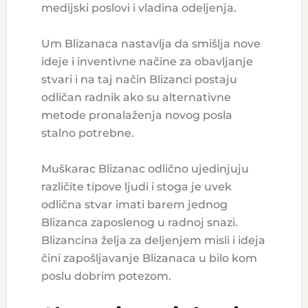
medijski poslovi i vladina odeljenja.
Um Blizanaca nastavlja da smišlja nove
ideje i inventivne načine za obavljanje
stvari i na taj način Blizanci postaju
odličan radnik ako su alternativne
metode pronalaženja novog posla
stalno potrebne.
Muškarac Blizanac odlično ujedinjuju
različite tipove ljudi i stoga je uvek
odlična stvar imati barem jednog
Blizanca zaposlenog u radnoj snazi.
Blizancina želja za deljenjem misli i ideja
čini zapošljavanje Blizanaca u bilo kom
poslu dobrim potezom.