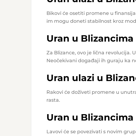
Bikovi će osetiti promene u finansij
im mogu doneti stabilnost kroz mode
Uran u Blizancima 
Za Blizance, ovo je lična revolucija.
Neočekivani događaji ih guraju ka n
Uran ulazi u Blizan
Rakovi će doživeti promene u unutra
rasta.
Uran u Blizancima 
Lavovi će se povezivati s novim gru