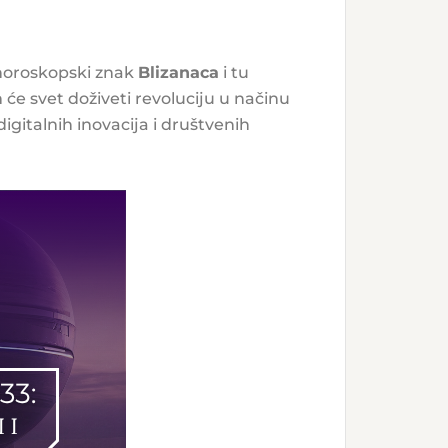
u horoskopski znak
Blizanaca
i tu
će svet doživeti revoluciju u načinu
igitalnih inovacija i društvenih