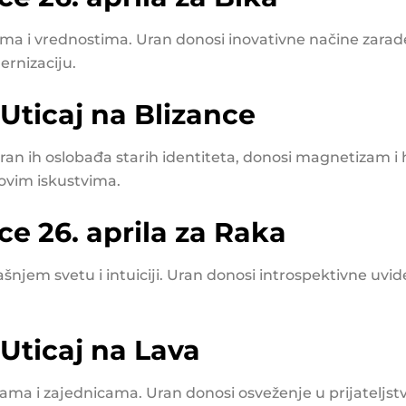
ama i vrednostima. Uran donosi inovativne načine zarade,
rnizaciju.
Uticaj na Blizance
 Uran ih oslobađa starih identiteta, donosi magnetizam i 
ovim iskustvima.
ce 26. aprila za Raka
šnjem svetu i intuiciji. Uran donosi introspektivne uvi
Uticaj na Lava
pama i zajednicama. Uran donosi osveženje u prijatelj