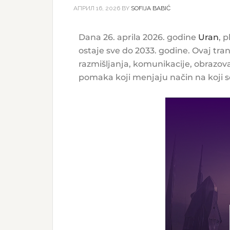
АПРИЛ 16, 2026
BY
SOFIJA BABIĆ
Dana 26. aprila 2026. godine
Uran
, 
ostaje sve do 2033. godine. Ovaj tr
razmišljanja, komunikacije, obrazovan
pomaka koji menjaju način na koji 