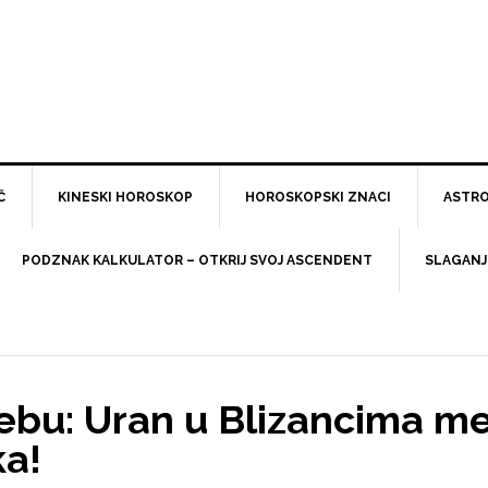
Č
KINESKI HOROSKOP
HOROSKOPSKI ZNACI
ASTRO
PODZNAK KALKULATOR – OTKRIJ SVOJ ASCENDENT
SLAGANJ
nebu: Uran u Blizancima m
a!