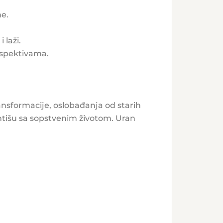
me.
 laži.
rspektivama.
ansformacije, oslobađanja od starih
mentišu sa sopstvenim životom. Uran