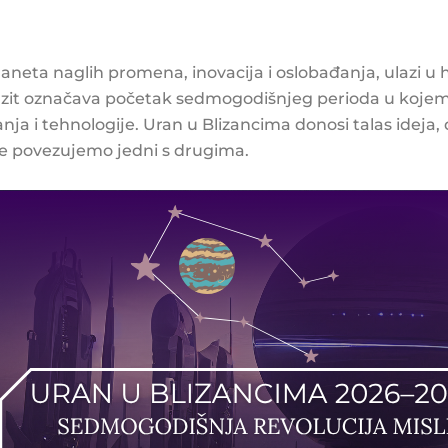
planeta naglih promena, inovacija i oslobađanja, ulazi 
anzit označava početak sedmogodišnjeg perioda u kojem 
ja i tehnologije. Uran u Blizancima donosi talas ideja, d
se povezujemo jedni s drugima.