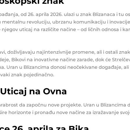
roskopski znak
đanja, od 26. aprila 2026. ulazi u znak Blizanaca i tu o
 mentalnu revoluciju, ubrzanu komunikaciju i inovacije
njegov uticaj na različite načine – od ličnih odnosa i ka
i, doživljavaju najintenzivnije promene, ali i ostali zna
eje, Bikovi na inovativne načine zarade, dok će Strelčevi
 Uran u Blizancima donosi neočekivane događaje, ali i p
 svaki znak pojedinačno.
 Uticaj na Ovna
i hrabrost da započnu nove projekte. Uran u Blizancima 
re horizonte i pronađu nove načine za izražavanje svoje 
ce 26. aprila za Bika