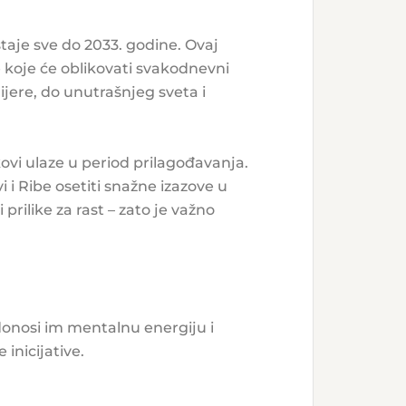
staje sve do 2033. godine. Ovaj
 koje će oblikovati svakodnevni
rijere, do unutrašnjeg sveta i
kovi ulaze u period prilagođavanja.
 i Ribe osetiti snažne izazove u
rilike za rast – zato je važno
donosi im mentalnu energiju i
inicijative.