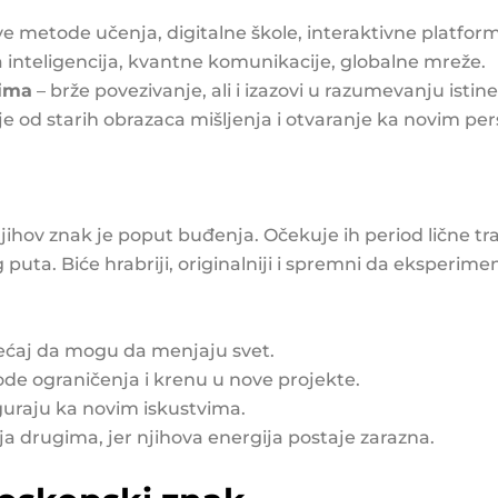
e metode učenja, digitalne škole, interaktivne platfor
 inteligencija, kvantne komunikacije, globalne mreže.
ima
– brže povezivanje, ali i izazovi u razumevanju istine i
e od starih obrazaca mišljenja i otvaranje ka novim pe
jihov znak je poput buđenja. Očekuje ih period lične tr
g puta. Biće hrabriji, originalniji i spremni da eksperi
ećaj da mogu da menjaju svet.
de ograničenja i krenu u nove projekte.
 guraju ka novim iskustvima.
ija drugima, jer njihova energija postaje zarazna.