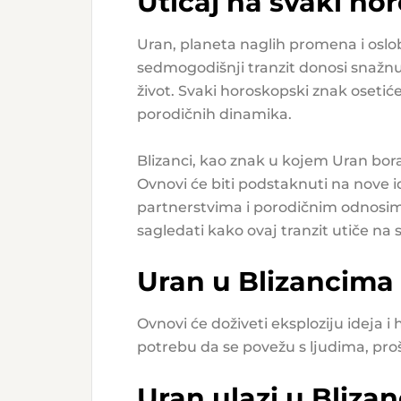
Uticaj na svaki ho
Uran, planeta naglih promena i osloba
sedmogodišnji tranzit donosi snažnu
život. Svaki horoskopski znak osetiće 
porodičnih dinamika.
Blizanci, kao znak u kojem Uran borav
Ovnovi će biti podstaknuti na nove id
partnerstvima i porodičnim odnosima.
sagledati kako ovaj tranzit utiče na
Uran u Blizancima
Ovnovi će doživeti eksploziju ideja 
potrebu da se povežu s ljudima, proši
Uran ulazi u Blizan