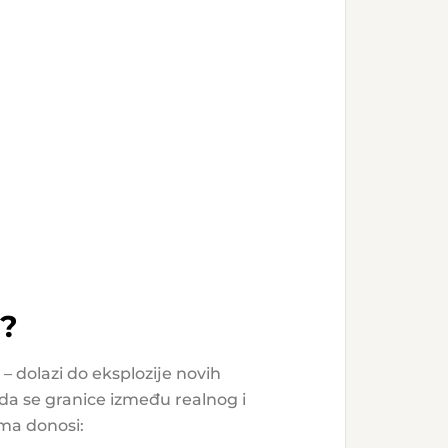
6?
– dolazi do eksplozije novih
da se granice između realnog i
ima donosi: