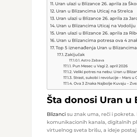
Uran ulazi u Blizance 26. aprila za Ško
Uran u Blizancima Uticaj na Strelca
Uran ulazi u Blizance 26. aprila za Jar
Uran u Blizancima Uticaj na Vodoliju
Uran ulazi u Blizance 26. aprila za Ri
Uran u Blizancima potresa ova 4 zna
Top 5 iznenađenja Uran u Blizancima
Zaključak
Astro Zabava
Pun Mesec u Vagi 2. april 2026
Veliki potres na nebu: Uran u Bli
Strast, sukobi i revolucije – Mars u
Ova 3 Znaka Najbolje Kuvaju – Zvezd
Šta donosi Uran u 
Blizanci
su znak uma, reči i pokreta.
komunikacionih kanala, digitalnih p
virtuelnog sveta brišu, a ideje post