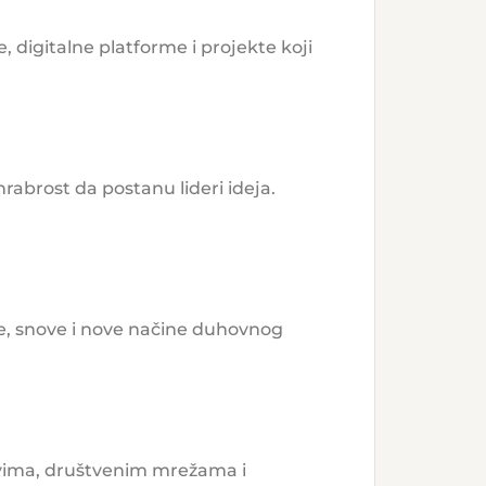
 digitalne platforme i projekte koji
hrabrost da postanu lideri ideja.
de, snove i nove načine duhovnog
stvima, društvenim mrežama i