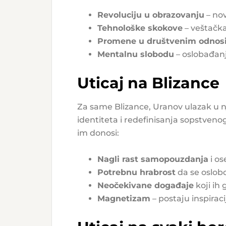
Revoluciju u obrazovanju
– nov
Tehnološke skokove
– veštačka
Promene u društvenim odnos
Mentalnu slobodu
– oslobađanj
Uticaj na Blizance
Za same Blizance, Uranov ulazak u n
identiteta i redefinisanja sopstveno
im donosi:
Nagli rast samopouzdanja
i os
Potrebnu hrabrost
da se oslobo
Neočekivane događaje
koji ih
Magnetizam
– postaju inspirac