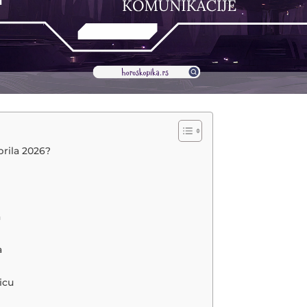
prila 2026?
a
a
icu