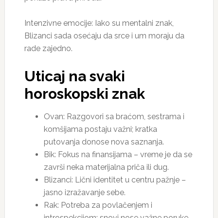
Intenzivne emocije: Iako su mentalni znak,
Blizanci sada osećaju da srce i um moraju da
rade zajedno.
Uticaj na svaki
horoskopski znak
Ovan: Razgovori sa braćom, sestrama i
komšijama postaju važni; kratka
putovanja donose nova saznanja.
Bik: Fokus na finansijama – vreme je da se
završi neka materijalna priča ili dug.
Blizanci: Lični identitet u centru pažnje –
jasno izražavanje sebe.
Rak: Potreba za povlačenjem i
introspekcijom; snovi nose važne poruke.