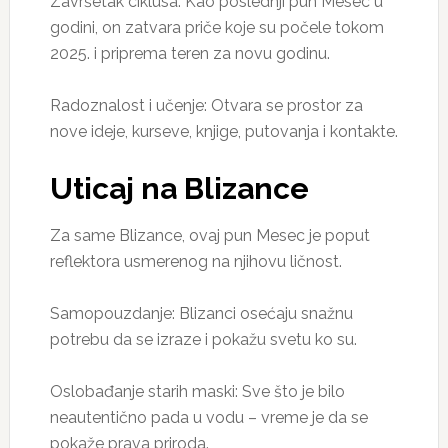
Završetak ciklusa: Kao poslednji pun Mesec u
godini, on zatvara priče koje su počele tokom
2025. i priprema teren za novu godinu.
Radoznalost i učenje: Otvara se prostor za
nove ideje, kurseve, knjige, putovanja i kontakte.
Uticaj na Blizance
Za same Blizance, ovaj pun Mesec je poput
reflektora usmerenog na njihovu ličnost.
Samopouzdanje: Blizanci osećaju snažnu
potrebu da se izraze i pokažu svetu ko su.
Oslobađanje starih maski: Sve što je bilo
neautentično pada u vodu – vreme je da se
pokaže prava priroda.