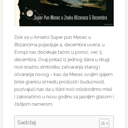
Dok se u Americi Super pun Mesec u
Blizancima pojavljuje 4. decembra uveče, u
Evropi nas dočekuje tačno u ponoć, već 5.
decembra. Ovaj prelaz iz jednog dana u drugi
nosi snažnu simboliku zatvaranja starog i
otvaranja novog – kao da Mesec svojim sjajem
briše granicu između prošlosti i budućnosti,
pozivajući nas da u tišini noći oslobodimo misli
i zakoračimo u novu godinu sa jasnijim glasom i
čistijom namerom.
Sadržaj