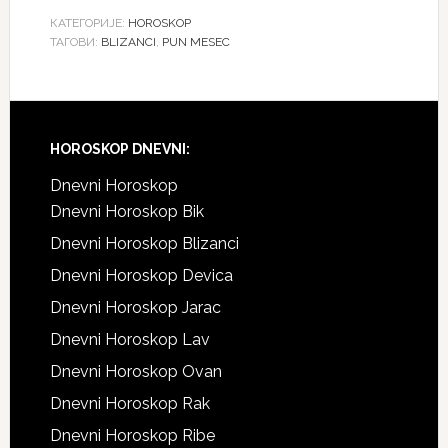
КАТЕГОРИЈЕ:
HOROSKOP
ТАГОВИ:
BLIZANCI
,
PUN MESEC
Footer
HOROSKOP DNEVNI:
Dnevni Horoskop
Dnevni Horoskop Bik
Dnevni Horoskop Blizanci
Dnevni Horoskop Devica
Dnevni Horoskop Jarac
Dnevni Horoskop Lav
Dnevni Horoskop Ovan
Dnevni Horoskop Rak
Dnevni Horoskop Ribe