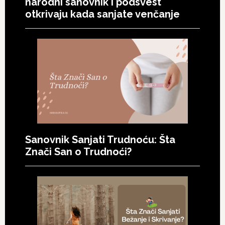
narodni sanovnik i podsvest
otkrivaju kada sanjate venčanje
Sanovnik Sanjati Trudnoću: Šta
Znači San o Trudnoći?