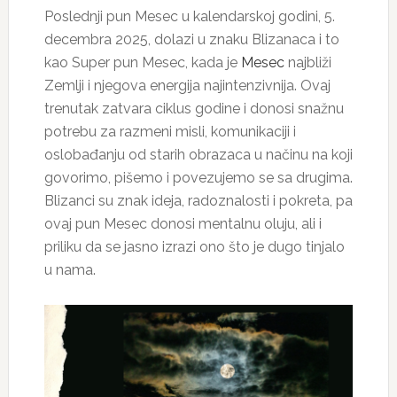
Poslednji pun Mesec u kalendarskoj godini, 5.
decembra 2025, dolazi u znaku Blizanaca i to
kao Super pun Mesec, kada je
Mesec
najbliži
Zemlji i njegova energija najintenzivnija. Ovaj
trenutak zatvara ciklus godine i donosi snažnu
potrebu za razmeni misli, komunikaciji i
oslobađanju od starih obrazaca u načinu na koji
govorimo, pišemo i povezujemo se sa drugima.
Blizanci su znak ideja, radoznalosti i pokreta, pa
ovaj pun Mesec donosi mentalnu oluju, ali i
priliku da se jasno izrazi ono što je dugo tinjalo
u nama.