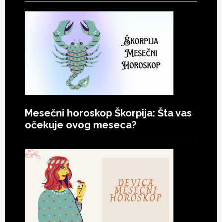
Mesečni horoskop Škorpija: Šta vas
očekuje ovog meseca?