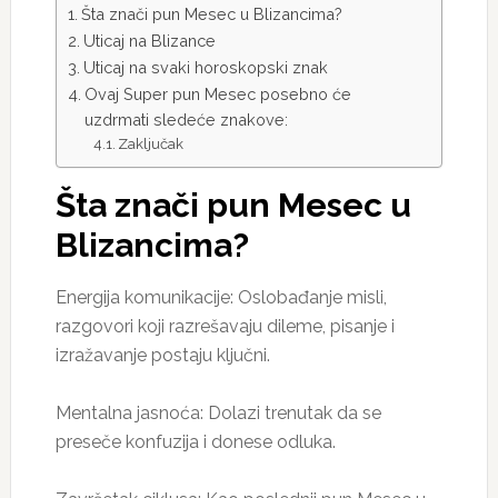
Šta znači pun Mesec u Blizancima?
Uticaj na Blizance
Uticaj na svaki horoskopski znak
Ovaj Super pun Mesec posebno će
uzdrmati sledeće znakove:
Zaključak
Šta znači pun Mesec u
Blizancima?
Energija komunikacije: Oslobađanje misli,
razgovori koji razrešavaju dileme, pisanje i
izražavanje postaju ključni.
Mentalna jasnoća: Dolazi trenutak da se
preseče konfuzija i donese odluka.