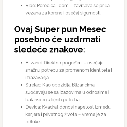
Ribe: Porodica i dom – završava se priča
vezana za korene i osećaj sigurnosti.
Ovaj Super pun Mesec
posebno će uzdrmati
sledeće znakove:
Blizanci: Direktno pogođeni – osećaju
snažnu potrebu za promenom identiteta i
izražavanja.
Strelac: Kao opozicija Blizancima,
suočavaju se sa izazovima u odnosima i
balansiranju ličnih potreba.
Devica: Kvadrat donosi napetost između
karijere i privatnog života – vreme je za
odluke.