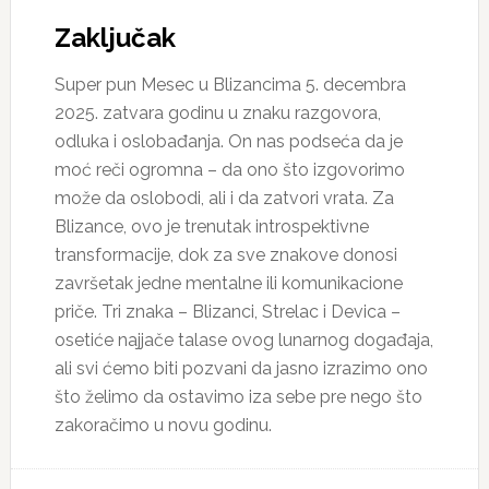
Zaključak
Super pun Mesec u Blizancima 5. decembra
2025. zatvara godinu u znaku razgovora,
odluka i oslobađanja. On nas podseća da je
moć reči ogromna – da ono što izgovorimo
može da oslobodi, ali i da zatvori vrata. Za
Blizance, ovo je trenutak introspektivne
transformacije, dok za sve znakove donosi
završetak jedne mentalne ili komunikacione
priče. Tri znaka – Blizanci, Strelac i Devica –
osetiće najjače talase ovog lunarnog događaja,
ali svi ćemo biti pozvani da jasno izrazimo ono
što želimo da ostavimo iza sebe pre nego što
zakoračimo u novu godinu.