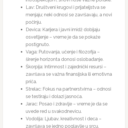
Lav: Društveni krugovi i prijateljstva se
menjaju; neki odnosi se završavaju, a novi
počinju.
Devica: Karijera i javni imidž dobijaju
osvetljenje – vreme je da se pokaže
postignuto.
Vaga: Putovanja, učenje i filozofija –
širenje horizonta donosi oslobađanje.
Škorpija: Intimnost i zajednički resursi –
završava se važna finansijska ili emotivna
priča.
Strelac: Fokus na partnerstvima – odnosi
se testiraju i dolazi jasnoća.
Jarac: Posao i zdravlje – vreme je da se
uvede red u svakodnevicu.
Vodolija: Ljubav, kreativnost i deca –
završava se jedno poglavlje u srcu.