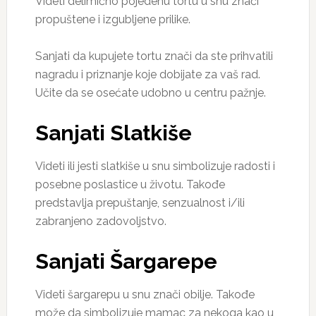
Videti delimično pojedenu tortu u snu znači
propuštene i izgubljene prilike.
Sanjati da kupujete tortu znači da ste prihvatili
nagradu i priznanje koje dobijate za vaš rad.
Učite da se osećate udobno u centru pažnje.
Sanjati Slatkiše
Videti ili jesti slatkiše u snu simbolizuje radosti i
posebne poslastice u životu. Takođe
predstavlja prepuštanje, senzualnost i/ili
zabranjeno zadovoljstvo.
Sanjati Šargarepe
Videti šargarepu u snu znači obilje. Takođe
može da simbolizuje mamac za nekoga kao u