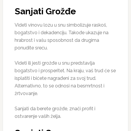
Sanjati Grožđe
Videti vinovu lozu u snu simbolizuje raskoš,
bogatstvo i dekadenciju. Takođe ukazuje na
hrabrost i vašu sposobnost da drugima
ponudite sreću.
Videti ili jesti grožđe u snu predstavlja
bogatstvo i prosperitet. Na kraju, vaš trud će se
isplatiti i bićete nagrađeni za svoj trud.
Alternativno, to se odnosi na besmrtnost i
žrtvovanje.
Sanjati da berete grožđe, znači profit i
ostvarenje vaših želja.