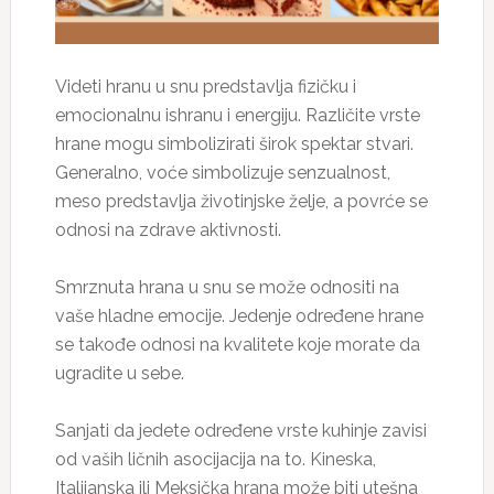
Videti hranu u snu predstavlja fizičku i
emocionalnu ishranu i energiju. Različite vrste
hrane mogu simbolizirati širok spektar stvari.
Generalno, voće simbolizuje senzualnost,
meso predstavlja životinjske želje, a povrće se
odnosi na zdrave aktivnosti.
Smrznuta hrana u snu se može odnositi na
vaše hladne emocije. Jedenje određene hrane
se takođe odnosi na kvalitete koje morate da
ugradite u sebe.
Sanjati da jedete određene vrste kuhinje zavisi
od vaših ličnih asocijacija na to. Kineska,
Italijanska ili Meksička hrana može biti utešna