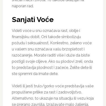
naporan rad.
Sanjati Voće
Videti voće u snu označava rast, obilje i
finansijsku dobit. Oni takođe simbolizuju
požudu i seksualnost. Konkretno, zeleno voće
u vašem snu označava vašu brzopletost i
razočarenje. Morate raditi više i duže da biste
postigli svoje ciljeve. Ako su plodovi zreli, onda
to predstavlja plodnost i začeće. Želite dete ili
ste spremni da imate dete.
Videti ili jesti trulo/gorko voće predstavlja vaše
propuštene prilike za rast i zadovoljstvo.
Alternativno, to ukazuje na situaciju ili vezu koja
se prerano završila. Izražavate malo žaljenja.