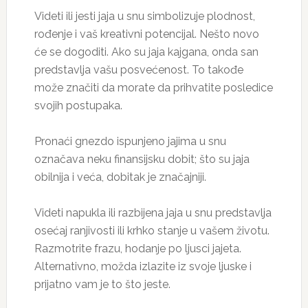
Videti ili jesti jaja u snu simbolizuje plodnost,
rođenje i vaš kreativni potencijal. Nešto novo
će se dogoditi. Ako su jaja kajgana, onda san
predstavlja vašu posvećenost. To takođe
može značiti da morate da prihvatite posledice
svojih postupaka.
Pronaći gnezdo ispunjeno jajima u snu
označava neku finansijsku dobit; što su jaja
obilnija i veća, dobitak je značajniji.
Videti napukla ili razbijena jaja u snu predstavlja
osećaj ranjivosti ili krhko stanje u vašem životu.
Razmotrite frazu, hodanje po ljusci jajeta.
Alternativno, možda izlazite iz svoje ljuske i
prijatno vam je to što jeste.