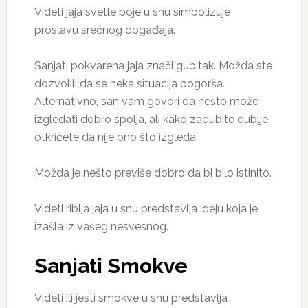
Videti jaja svetle boje u snu simbolizuje
proslavu srećnog događaja.
Sanjati pokvarena jaja znači gubitak. Možda ste
dozvolili da se neka situacija pogorša.
Alternativno, san vam govori da nešto može
izgledati dobro spolja, ali kako zadubite dublje,
otkrićete da nije ono što izgleda.
Možda je nešto previše dobro da bi bilo istinito.
Videti riblja jaja u snu predstavlja ideju koja je
izašla iz vašeg nesvesnog.
Sanjati Smokve
Videti ili jesti smokve u snu predstavlja