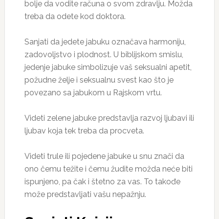
bolje da vodite računa o svom zdravlju. Možda
treba da odete kod doktora.
Sanjati da jedete jabuku označava harmoniju,
zadovoljstvo i plodnost. U biblijskom smislu,
jedenje jabuke simbolizuje vaš seksualni apetit,
požudne želje i seksualnu svest kao što je
povezano sa jabukom u Rajskom vrtu.
Videti zelene jabuke predstavlja razvoj ljubavi ili
ljubav koja tek treba da procveta.
Videti trule ili pojedene jabuke u snu znači da
ono čemu težite i čemu žudite možda neće biti
ispunjeno, pa čak i štetno za vas. To takođe
može predstavljati vašu nepažnju.