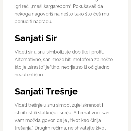
igri reči „maši šargarepom“. Pokušavaš da
nekoga nagovoriš na nešto tako što ćeš mu
ponuditi nagradu.
Sanjati Sir
Videti sir u snu simbolizuje dobitke i profit.
Alternativno, san može biti metafora za nešto
što je „sirasto“ jeftino, neprijatno ili očigledno
neautentično.
Sanjati Trešnje
Videti trešnje u snu simbolizuje iskrenost i
istinitost ili slatkoću i sreću. Alternativno, san
vam možda govori da je „život kao činija
trešanja“. Drugim rečima, ne shvatajte život