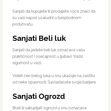
Sanjati da kupujete ili prodajete voće znači da
su vaši napori uzaludni u besplodnom
poduhvatu.
Sanjati Beli luk
Sanjati da jedete beli luk označava vašu
praktičnost i osećajnost u ljubavi; tražiš
sigurnost u vezi.
Videti čen belog luka u snu ukazuje na zaštitu
od neke opasnosti. Savladaćete svoje barijere.
Sanjati Ogrozd
Brati ili sakupljati ogrozd u snu označava