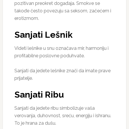
pozitivan preokret događaja. Smokve se
takođe često povezuju sa seksom, začećem i
erotizmom.
Sanjati Lešnik
Videti lešnike u snu označava mir, harmoniju i
profitabilne poslovne poduhvate.
Sanjati da jedete lešnike znači da imate prave
prijatelje.
Sanjati Ribu
Sanjati da jedete ribu simbolizuje vaša
verovanja, duhovnost, sreću, energiju i ishranu.
To je hrana za dušu.