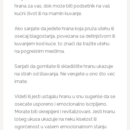
hrana za vas, dok može biti podsetnik na vaš
kućni život ili na mamin kuvanje.
Ako sanjate da jedete hrana koja pruža utehu ili
osećaj blagostanja, povezana sa detinjstvom ili
kuvanjem kod kuće, to znači da tražite utehu
na pogrešnim mestima.
Sanjati da gomilate ili skladištite hranu ukazuje
na strah od lišavanja. Ne verujete u ono što već
imate.
Videti ili jesti ustajalu hranu u snu sugeriše da se
osećate usporeno i emocionalno iscrpljeno.
Morate biti okrepljeni i revitalizovani. Jesti hranu
lošeg ukusa ukazuje na neku kiselost ili
ogorčenost u vašem emocionalnom stanju