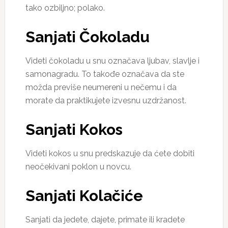
tako ozbiljno; polako.
Sanjati Čokoladu
Videti čokoladu u snu označava ljubav, slavlje i
samonagradu. To takođe označava da ste
možda previše neumereni u nečemu i da
morate da praktikujete izvesnu uzdržanost.
Sanjati Kokos
Videti kokos u snu predskazuje da ćete dobiti
neočekivani poklon u novcu.
Sanjati Kolačiće
Sanjati da jedete, dajete, primate ili kradete