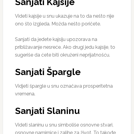
Sanjati Kajsije
Videti kajsije u snu ukazuje na to da nešto nije
ono što izgleda. Možda nešto poričete.
Sanjati da jedete kajsiju upozorava na
približavanje nesreće. Ako drugi jedu kajsije, to
sugeriše da ćete biti okruženi neprijatnošću.
Sanjati Špargle
Vidjeti špargle u snu označava prosperitetna
vremena.
Sanjati Slaninu
Videti slaninu u snu simboliše osnovne stvari,
osnovne namirnice i zalihe za život. To takođe