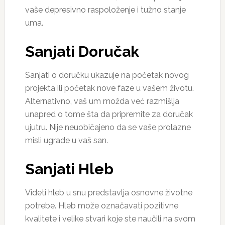
vaše depresivno raspoloženje i tužno stanje
uma.
Sanjati Doručak
Sanjati o doručku ukazuje na početak novog
projekta ili početak nove faze u vašem životu.
Alternativno, vaš um možda već razmišlja
unapred o tome šta da pripremite za doručak
ujutru. Nije neuobičajeno da se vaše prolazne
misli ugrade u vaš san.
Sanjati Hleb
Videti hleb u snu predstavlja osnovne životne
potrebe. Hleb može označavati pozitivne
kvalitete i velike stvari koje ste naučili na svom