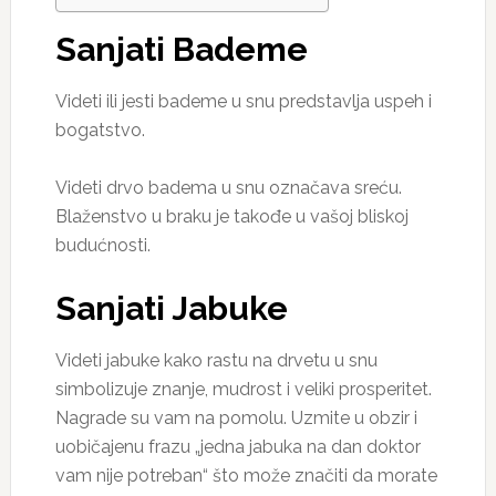
Sanjati Bademe
Videti ili jesti bademe u snu predstavlja uspeh i
bogatstvo.
Videti drvo badema u snu označava sreću.
Blaženstvo u braku je takođe u vašoj bliskoj
budućnosti.
Sanjati Jabuke
Videti jabuke kako rastu na drvetu u snu
simbolizuje znanje, mudrost i veliki prosperitet.
Nagrade su vam na pomolu. Uzmite u obzir i
uobičajenu frazu „jedna jabuka na dan doktor
vam nije potreban“ što može značiti da morate