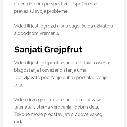
srećnu i vedru perspektivu. Uspešno ste
prevazišli svoje probleme.
Videti ili jesti ogrozd u snu sugeriše da uživate u
slobodnom vremenu.
Sanjati Grejpfrut
Videti ili jesti grejpfrut u snu predstavlja osećaj
blagostanja i osveženo stanje uma.
Doživljavate podizanje duha i podmlađivanje
tela.
Videti drvo grejpfruta u snu je simbol vaših
talenata, sistema verovanja i dobrih dela.
Takođe može predstavljati plodove vašeg
rada.