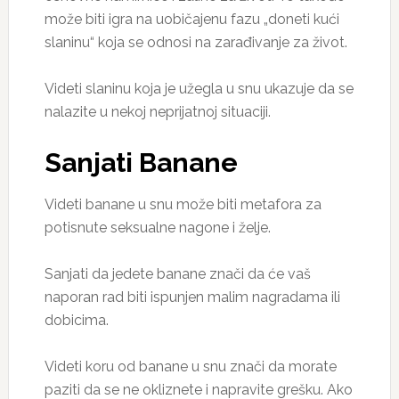
može biti igra na uobičajenu fazu „doneti kući
slaninu“ koja se odnosi na zarađivanje za život.
Videti slaninu koja je užegla u snu ukazuje da se
nalazite u nekoj neprijatnoj situaciji.
Sanjati Banane
Videti banane u snu može biti metafora za
potisnute seksualne nagone i želje.
Sanjati da jedete banane znači da će vaš
naporan rad biti ispunjen malim nagradama ili
dobicima.
Videti koru od banane u snu znači da morate
paziti da se ne okliznete i napravite grešku. Ako