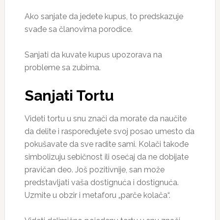
Ako sanjate da jedete kupus, to predskazuje
svađe sa članovima porodice.
Sanjati da kuvate kupus upozorava na
probleme sa zubima.
Sanjati Tortu
Videti tortu u snu znači da morate da naučite
da delite i raspoređujete svoj posao umesto da
pokušavate da sve radite sami. Kolači takođe
simbolizuju sebičnost ili osećaj da ne dobijate
pravičan deo. Još pozitivnije, san može
predstavljati vaša dostignuća i dostignuća.
Uzmite u obzir i metaforu „parče kolača“.