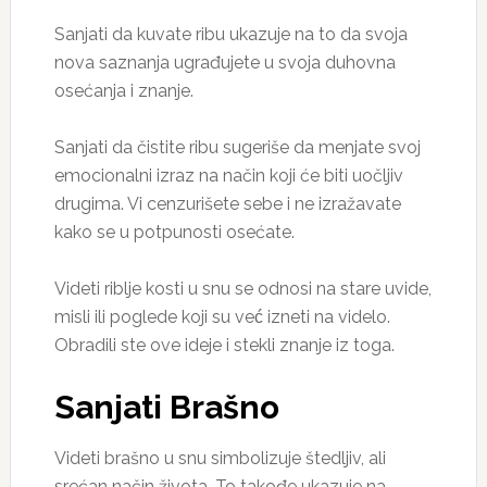
Sanjati da kuvate ribu ukazuje na to da svoja
nova saznanja ugrađujete u svoja duhovna
osećanja i znanje.
Sanjati da čistite ribu sugeriše da menjate svoj
emocionalni izraz na način koji će biti uočljiv
drugima. Vi cenzurišete sebe i ne izražavate
kako se u potpunosti osećate.
Videti riblje kosti u snu se odnosi na stare uvide,
misli ili poglede koji su već izneti na videlo.
Obradili ste ove ideje i stekli znanje iz toga.
Sanjati Brašno
Videti brašno u snu simbolizuje štedljiv, ali
srećan način života. To takođe ukazuje na