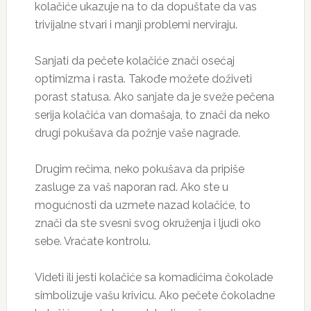
kolačiće ukazuje na to da dopuštate da vas
trivijalne stvari i manji problemi nerviraju.
Sanjati da pečete kolačiće znači osećaj
optimizma i rasta. Takođe možete doživeti
porast statusa. Ako sanjate da je sveže pečena
serija kolačića van domašaja, to znači da neko
drugi pokušava da požnje vaše nagrade.
Drugim rečima, neko pokušava da pripiše
zasluge za vaš naporan rad. Ako ste u
mogućnosti da uzmete nazad kolačiće, to
znači da ste svesni svog okruženja i ljudi oko
sebe. Vraćate kontrolu.
Videti ili jesti kolačiće sa komadićima čokolade
simbolizuje vašu krivicu. Ako pečete čokoladne