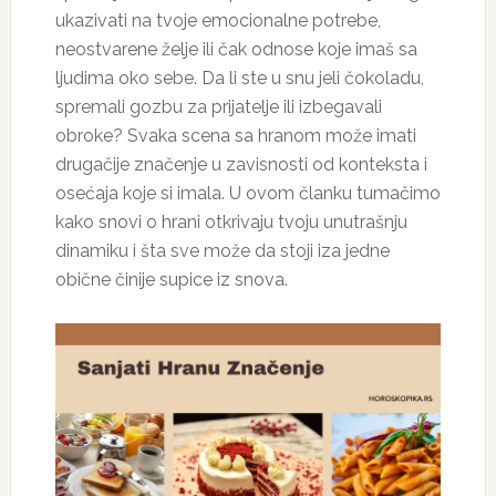
ukazivati na tvoje emocionalne potrebe,
neostvarene želje ili čak odnose koje imaš sa
ljudima oko sebe. Da li ste u snu jeli čokoladu,
spremali gozbu za prijatelje ili izbegavali
obroke? Svaka scena sa hranom može imati
drugačije značenje u zavisnosti od konteksta i
osećaja koje si imala. U ovom članku tumačimo
kako snovi o hrani otkrivaju tvoju unutrašnju
dinamiku i šta sve može da stoji iza jedne
obične činije supice iz snova.