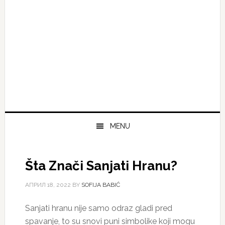
MENU
Šta Znači Sanjati Hranu?
АПРИЛ 18, 2022
BY
SOFIJA BABIĆ
Sanjati hranu nije samo odraz gladi pred
spavanje, to su snovi puni simbolike koji mogu