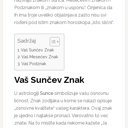
nazivaju znakom Sunca, Mesečevim znakom i
Podznakom ili „znakom u usponu“. Činjenica da
ih ima troje uveliko objašnjava zašto nisu svi
rođeni pod istim znakom horoskopa „isto slični“.
Sadržaj
Vaš Sunčev Znak
Vaš Mesečev Znak
Vaš Podznak
Vaš Sunčev Znak
U astrologiji
Sunce
simbolizuje vašu osnovnu
ličnost. Znak zodijaka u kome se nalazi opisuje
„osnovne kvalitete“ vašeg karaktera. Ovaj znak
je ujedno i najlakše pronaći. Verovatno to već
znate. Na to mislite kada nekome kažete „Ja