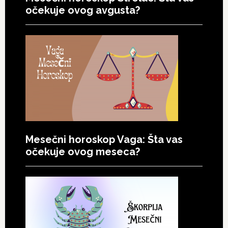
očekuje ovog avgusta?
Mesečni horoskop Vaga: Šta vas
očekuje ovog meseca?