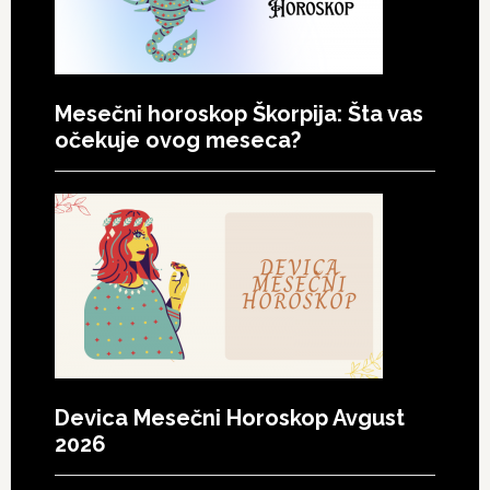
Mesečni horoskop Škorpija: Šta vas
očekuje ovog meseca?
Devica Mesečni Horoskop Avgust
2026