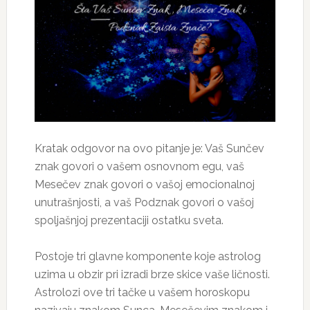
Kratak odgovor na ovo pitanje je: Vaš Sunčev
znak govori o vašem osnovnom egu, vaš
Mesečev znak govori o vašoj emocionalnoj
unutrašnjosti, a vaš Podznak govori o vašoj
spoljašnjoj prezentaciji ostatku sveta.
Postoje tri glavne komponente koje astrolog
uzima u obzir pri izradi brze skice vaše ličnosti.
Astrolozi ove tri tačke u vašem horoskopu