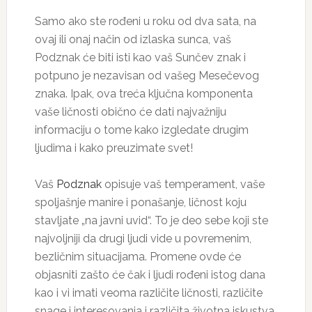
Samo ako ste rođeni u roku od dva sata, na
ovaj ili onaj način od izlaska sunca, vaš
Podznak će biti isti kao vaš Sunčev znak i
potpuno je nezavisan od vašeg Mesečevog
znaka. Ipak, ova treća ključna komponenta
vaše ličnosti obično će dati najvažniju
informaciju o tome kako izgledate drugim
ljudima i kako preuzimate svet!
Vaš
Podznak
opisuje vaš temperament, vaše
spoljašnje manire i ponašanje, ličnost koju
stavljate „na javni uvid“. To je deo sebe koji ste
najvoljniji da drugi ljudi vide u povremenim,
bezličnim situacijama. Promene ovde će
objasniti zašto će čak i ljudi rođeni istog dana
kao i vi imati veoma različite ličnosti, različite
snage i interesovanja i različita životna iskustva.