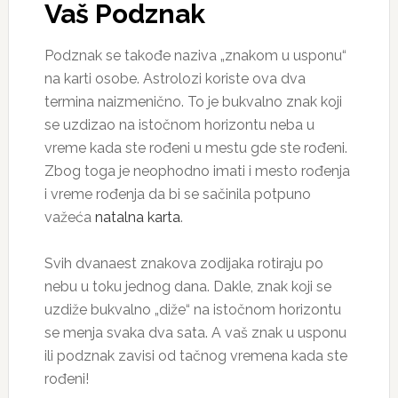
Vaš Podznak
Podznak se takođe naziva „znakom u usponu“
na karti osobe. Astrolozi koriste ova dva
termina naizmenično. To je bukvalno znak koji
se uzdizao na istočnom horizontu neba u
vreme kada ste rođeni u mestu gde ste rođeni.
Zbog toga je neophodno imati i mesto rođenja
i vreme rođenja da bi se sačinila potpuno
važeća
natalna karta
.
Svih dvanaest znakova zodijaka rotiraju po
nebu u toku jednog dana. Dakle, znak koji se
uzdiže bukvalno „diže“ na istočnom horizontu
se menja svaka dva sata. A vaš znak u usponu
ili podznak zavisi od tačnog vremena kada ste
rođeni!