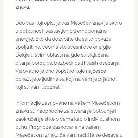
znaka.
Deo vas koji opisuje vaš Mesečev znak je skoro
u potpunosti sastavljen od emocionalne
energije. Bilo da dozvolite da se to pokaže
spolja ili ne, veoma ste svesni ove energije.
Deluje u svim oblastima gde su uključena
pitanja porodice, bezbednosti i vaših osećanja.
Verovatno je ono sopstvo koje najčešće
pokazujete ljudima sa kojima vam je prijatno i
koji su vam „poznati“.
Informacije zasnovane na vašem Mesečevom
znaku su neophodne za stvaranje potpunije i
zaokruženije slike o vama kao o individualnom
duhu. Prognoze zasnovane na vašem
Mesečevom znaku će vam reći šta se dešava u