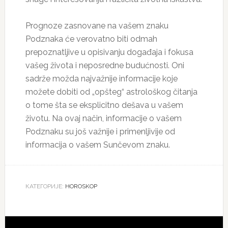
Prognoze zasnovane na vašem znaku
Podznaka će verovatno biti odmah
prepoznatljive u opisivanju događaja i fokusa
vašeg života i neposredne budućnosti. Oni
sadrže možda najvažnije informacije koje
možete dobiti od „opšteg“ astrološkog čitanja
o tome šta se eksplicitno dešava u vašem
životu. Na ovaj način, informacije o vašem
Podznaku su još važnije i primenljivije od
informacija o vašem Sunčevom znaku.
КАТЕГОРИЈЕ:
HOROSKOP