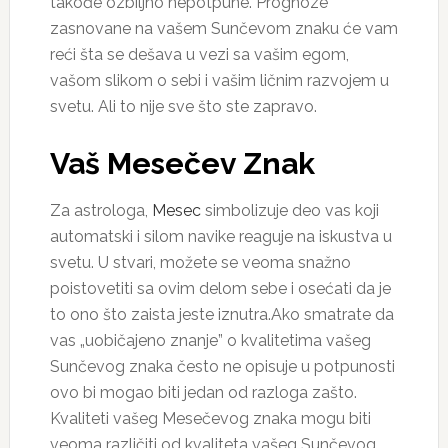
takođe ozbiljno nepotpune. Prognoze
zasnovane na vašem Sunčevom znaku će vam
reći šta se dešava u vezi sa vašim egom,
vašom slikom o sebi i vašim ličnim razvojem u
svetu. Ali to nije sve što ste zapravo.
Vaš Mesečev Znak
Za astrologa,
Mesec
simbolizuje deo vas koji
automatski i silom navike reaguje na iskustva u
svetu. U stvari, možete se veoma snažno
poistovetiti sa ovim delom sebe i osećati da je
to ono što zaista jeste iznutra.Ako smatrate da
vas „uobičajeno znanje” o kvalitetima vašeg
Sunčevog znaka često ne opisuje u potpunosti
ovo bi mogao biti jedan od razloga zašto.
Kvaliteti vašeg Mesečevog znaka mogu biti
veoma različiti od kvaliteta vašeg Sunčevog