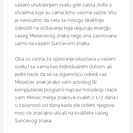
vašem unutrašnjem svetu gde zaista živite o
stvarima koje su vama lično veoma važne. Vrlo
je verovatno da ćete se mnogo direktnije
odnositi na očitavanja koja uključuju energiju
vašeg Mesečevog znaka nego ona zasnovana
samo na vašem Sunčevom znaku.
Oba su važna za opisivanje iskustava u vašem
svetu i sa vama kao individualnim duhom, ali
jedini način da se sa sigurnošću odredi vaš
Mesečev znak je ako vam astrolog (ili
kompjuterski program) napravi horoskop i kaže
vam. Mesec menja znakove svakih 2 1/2 dana i
u zavisnosti od dana kada ste rođeni, njegova
moć će značajno uticati na kvalitete vašeg
Sunčevog znaka.