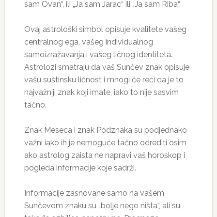
sam Ovan“, ili „Ja sam Jarac“ ili „Ja sam Riba“.
Ovaj astrološki simbol opisuje kvalitete vašeg
centralnog ega, vašeg individualnog
samoizražavanja i vašeg ličnog identiteta.
Astrolozi smatraju da vaš Sunčev znak opisuje
vašu suštinsku ličnost i mnogi će reći da je to
najvažniji znak koji imate, iako to nije sasvim
tačno.
Znak Meseca i znak Podznaka su podjednako
važni iako ih je nemoguće tačno odrediti osim
ako astrolog zaista ne napravi vaš horoskop i
pogleda informacije koje sadrži.
Informacije zasnovane samo na vašem
Sunčevom znaku su „bolje nego ništa“, ali su