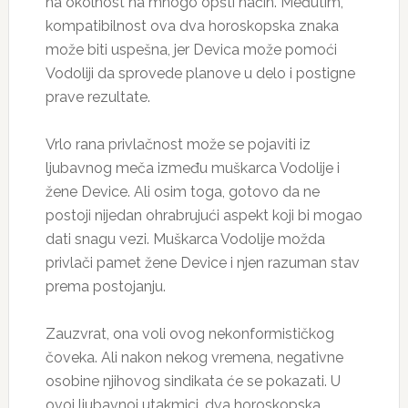
na okolnost na mnogo opšti način. Međutim,
kompatibilnost ova dva horoskopska znaka
može biti uspešna, jer Devica može pomoći
Vodoliji da sprovede planove u delo i postigne
prave rezultate.
Vrlo rana privlačnost može se pojaviti iz
ljubavnog meča između muškarca Vodolije i
žene Device. Ali osim toga, gotovo da ne
postoji nijedan ohrabrujući aspekt koji bi mogao
dati snagu vezi. Muškarca Vodolije možda
privlači pamet žene Device i njen razuman stav
prema postojanju.
Zauzvrat, ona voli ovog nekonformističkog
čoveka. Ali nakon nekog vremena, negativne
osobine njihovog sindikata će se pokazati. U
ovoj ljubavnoj utakmici, dva horoskopska