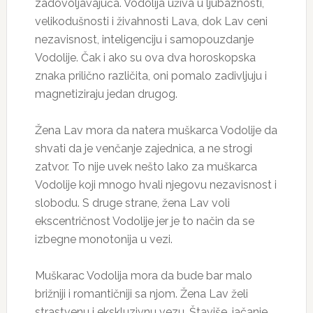
zadovoljavajuća. Vodolija uživa u ljubaznosti,
velikodušnosti i živahnosti Lava, dok Lav ceni
nezavisnost, inteligenciju i samopouzdanje
Vodolije. Čak i ako su ova dva horoskopska
znaka prilično različita, oni pomalo zadivljuju i
magnetiziraju jedan drugog.
Žena Lav mora da natera muškarca Vodolije da
shvati da je venčanje zajednica, a ne strogi
zatvor. To nije uvek nešto lako za muškarca
Vodolije koji mnogo hvali njegovu nezavisnost i
slobodu. S druge strane, žena Lav voli
ekscentričnost Vodolije jer je to način da se
izbegne monotonija u vezi.
Muškarac Vodolija mora da bude bar malo
brižniji i romantičniji sa njom. Žena Lav želi
strastvenu i ekskluzivnu vezu. Štaviše, jačanje