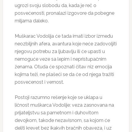
ugrozi svoju slobodu da, kada je reč o
posvećenosti, pronalazi izgovore da pobegne
miljama daleko.
Muškarac Vodolija će tada imati izbor između
neozbiljnih afera, avantura koje neće zadovoljiti
njegovu potrebu za ljubavlju ili će upasti u
nemoguće veze sa lepim i nepristupačnim
ženama. Otuda će spoznati čitav niz emocija
kojima teži, ne plašeći se da će od njega tražiti
posvećenost i vernost.
Postoji razumno rešenje koje se uklapa u
ličnost muškarca Vodolije: veza zasnovana na
prijateljstvu sa pametnom i duhovitom
devojkom, takođe nezavisnom, sa kojom će
deliti krevet bez ikakvih bračnih obaveza, i uz