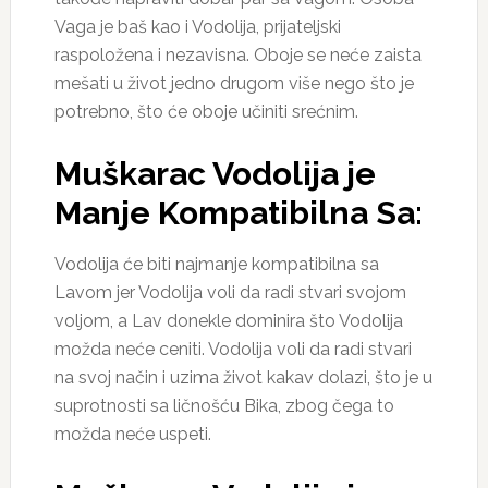
Vaga je baš kao i Vodolija, prijateljski
raspoložena i nezavisna. Oboje se neće zaista
mešati u život jedno drugom više nego što je
potrebno, što će oboje učiniti srećnim.
Muškarac Vodolija je
Manje Kompatibilna Sa:
Vodolija će biti najmanje kompatibilna sa
Lavom jer Vodolija voli da radi stvari svojom
voljom, a Lav donekle dominira što Vodolija
možda neće ceniti. Vodolija voli da radi stvari
na svoj način i uzima život kakav dolazi, što je u
suprotnosti sa ličnošću Bika, zbog čega to
možda neće uspeti.