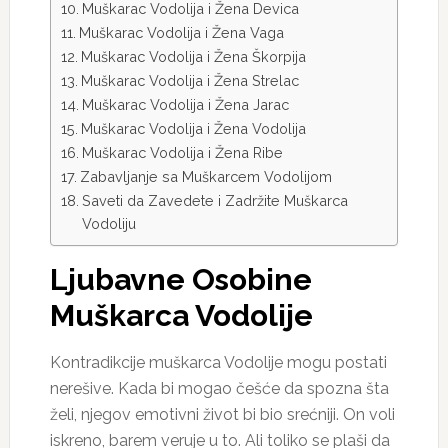
Muškarac Vodolija i Žena Devica
Muškarac Vodolija i Žena Vaga
Muškarac Vodolija i Žena Škorpija
Muškarac Vodolija i Žena Strelac
Muškarac Vodolija i Žena Jarac
Muškarac Vodolija i Žena Vodolija
Muškarac Vodolija i Žena Ribe
Zabavljanje sa Muškarcem Vodolijom
Saveti da Zavedete i Zadržite Muškarca
Vodoliju
Ljubavne Osobine
Muškarca Vodolije
Kontradikcije muškarca Vodolije mogu postati
nerešive. Kada bi mogao češće da spozna šta
želi, njegov emotivni život bi bio srećniji. On voli
iskreno, barem veruje u to. Ali toliko se plaši da