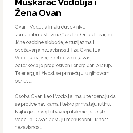
Muškarac Vodolija i
Žena Ovan
Ovan i Vodolija imaju dubok nivo
kompatibilnosti između sebe. Oni dele slične
lične osobine slobode, entuzijazma i
obožavanja nezavisnosti. I za Ovna i za
Vodoliju, najveći metod za rešavanje
poteškoća je progresivan i energičan pristup.
Ta energija i živost se primećuju iu njihovom
odnosu.
Osoba Ovan kao i Vodolija imaju tendenciju da
se protive navikama i teško prihvataju rutinu.
Najbolje u ovoj ljubavnoj utakmici je to što i
Vodolija i Ovan poštuju međusobnu ličnost i
nezavisnost.