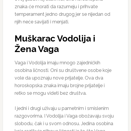
znaka će morati da razumeju i prihvate
temperament jedno drugog jer se nijedan od
njih neće savijati i menjati.
Muškarac Vodolija i
Žena Vaga
Vaga i Vodolija imaju mnogo zajedničkih
osobina ličnosti. Oni su društvene osobe koje
vole da upoznaju nove prijatelje. Ova dva
horoskopska znaka imaju brojne prijatelje i
retko se mogu videti bez društva.
I jedni i drugi uživaju u pametnim i smislenim
razgovorima. I Vodolija i Vaga obožavaju svoju
slobodu, čak i u svom odnosu. Jedina osobina