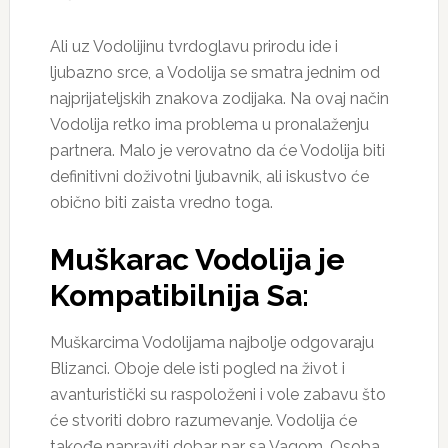
Ali uz Vodolijinu tvrdoglavu prirodu ide i
ljubazno srce, a Vodolija se smatra jednim od
najprijateljskih znakova zodijaka. Na ovaj način
Vodolija retko ima problema u pronalaženju
partnera. Malo je verovatno da će Vodolija biti
definitivni doživotni ljubavnik, ali iskustvo će
obično biti zaista vredno toga.
Muškarac Vodolija je
Kompatibilnija Sa:
Muškarcima Vodolijama najbolje odgovaraju
Blizanci. Oboje dele isti pogled na život i
avanturistički su raspoloženi i vole zabavu što
će stvoriti dobro razumevanje. Vodolija će
takođe napraviti dobar par sa Vagom. Osoba