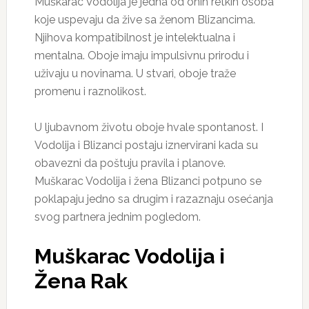
Muškarac Vodolija je jedna od onih retkih osoba
koje uspevaju da žive sa ženom Blizancima.
Njihova kompatibilnost je intelektualna i
mentalna. Oboje imaju impulsivnu prirodu i
uživaju u novinama. U stvari, oboje traže
promenu i raznolikost.
U ljubavnom životu oboje hvale spontanost. I
Vodolija i Blizanci postaju iznervirani kada su
obavezni da poštuju pravila i planove.
Muškarac Vodolija i žena Blizanci potpuno se
poklapaju jedno sa drugim i razaznaju osećanja
svog partnera jednim pogledom.
Muškarac Vodolija i
Žena Rak