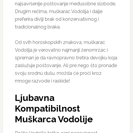
najsavršenije poštovanje međusobne slobode.
Drugim rečima, muškarac Vodolija i dalje
preferira divlji brak od konzervativnog i
tradicionalnog braka.
Od svih horoskopskih znakova, muškarac
Vodolija je verovatno najmanji ženomrzac i
spreman je da ravnopravno tretira devojku koja
zaslužuje poštovanje. Ali pre nego što pronađe
svoju srodnu dušu, možda će proći kroz
mnoge razvode i raskide!
Ljubavna
Kompatibilnost
Muškarca Vodolije