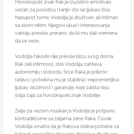
Horoskopski znak Rak je izuzetno emotivan,
vezan za porodicu i ranjiv što se ljubavi tiče.
Nasuprot tome, Vodolija je društven, ali intiman
sa skoro nikim. Njegovi ukusi i interesovanja
variraju previše, prerano, da bi mu dali vremena
da se veže.
Vodolija takođe nije previše blizu svog doma.
Rak želi intimnost, dok Vodolija zahteva
autonomiju i slobodu. Srce Raka je prilično
ranjivo i potrebna mu je stabilna i nepromenljiva
ljubav, obzirnost i garancije, koje zaista nisu
šolja čaja za horoskopski znak Vodolije.
Želje za vezom muškarca Vodolije je potpuno
kontradiktorne sa željama žene Raka. Čovek
Vodolija smatra da je Rakova stalna potreba za