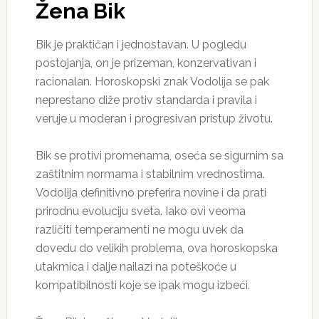
Žena Bik
Bik je praktičan i jednostavan. U pogledu
postojanja, on je prizeman, konzervativan i
racionalan. Horoskopski znak Vodolija se pak
neprestano diže protiv standarda i pravila i
veruje u moderan i progresivan pristup životu.
Bik se protivi promenama, oseća se sigurnim sa
zaštitnim normama i stabilnim vrednostima.
Vodolija definitivno preferira novine i da prati
prirodnu evoluciju sveta. Iako ovi veoma
različiti temperamenti ne mogu uvek da
dovedu do velikih problema, ova horoskopska
utakmica i dalje nailazi na poteškoće u
kompatibilnosti koje se ipak mogu izbeći.