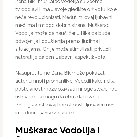
Žena Bik i muškarac Vodolija su veoma
tvrdoglavi i imaju svoje gledište o životu, koje
neće revolucionisati. Međutim, ovaj ljubavni
meč ima i mnogo dobrih strana. Muškarac
Vodolija može da nauči ženu Bika da bude
odvojenija i opuštenija prema ljudima i
situacijama. On je može stimulisati, privući i
naterati je da ceni zabavni aspekt života.
Nasuprot tome, žena Bik može pokazati
autonomnoj i promenljivoj Vodoliji kako neka
postojanost može olakšati mnoge stvari. Pod
uslovom da mogu da obuzdaju svoju
tvrdoglavost, ovaj horoskopski ljubavni meč
ima dobre šanse za uspeh.
Muškarac Vodolija i