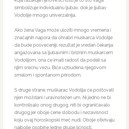
koja razlikuje njihove ličnosti je to što Vaga
simbolizuje individualnu ljubav, dok je ljubav
Vodolije mnogo univerzalnija.
Ako žena Vaga može uložiti mnogo vremena i
značajnih napora da ohrabri muškarca Vodolije
da bude posvećeniji, rezultat je vredan čekanja:
angažovana sa ljubavnim i brižnim muškarcem
Vodolijom, ona će imati radost da podeli sa
njim srećnu vezu. Biće uzbuđena njegovom
smelom i spontanom prirodom.
S druge strane, muškarac Vodolija će poštovati
njen moždani i uravnotežen um. Ni jedno ne bi
kontrolisalo onog drugog, niti bi ograničavalo
drugog jer oboje cene slobodu i nezavisnost
koju ovaj horoskopski meč nudi. Oboje otkrivaju
najbolje osobine jedne druge ličnosti.