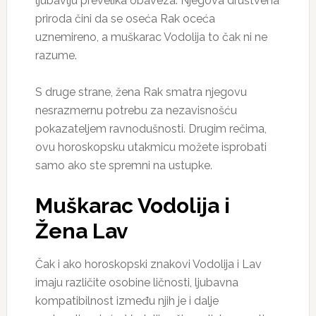
ljubavlju prevelika obaveza. Njegova društvena
priroda čini da se oseća Rak oceća
uznemireno, a muškarac Vodolija to čak ni ne
razume.
S druge strane, žena Rak smatra njegovu
nesrazmernu potrebu za nezavisnošću
pokazateljem ravnodušnosti. Drugim rečima,
ovu horoskopsku utakmicu možete isprobati
samo ako ste spremni na ustupke.
Muškarac Vodolija i
Žena Lav
Čak i ako horoskopski znakovi Vodolija i Lav
imaju različite osobine ličnosti, ljubavna
kompatibilnost između njih je i dalje