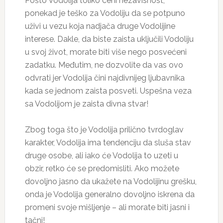
Pošto Vodolija toliko ceni nezavisnost,
ponekad je teško za Vodoliju da se potpuno
uživi u vezu koja nadjača druge Vodolijine
interese. Dakle, da biste zaista uključili Vodoliju
u svoj život, morate biti više nego posvećeni
zadatku. Međutim, ne dozvolite da vas ovo
odvrati jer Vodolija čini najdivnijeg ljubavnika
kada se jednom zaista posveti. Uspešna veza
sa Vodolijom je zaista divna stvar!
Zbog toga što je Vodolija prilično tvrdoglav
karakter, Vodolija ima tendenciju da sluša stav
druge osobe, ali iako će Vodolija to uzeti u
obzir, retko će se predomisliti. Ako možete
dovoljno jasno da ukažete na Vodolijinu grešku,
onda je Vodolija generalno dovoljno iskrena da
promeni svoje mišljenje – ali morate biti jasni i
tačni!