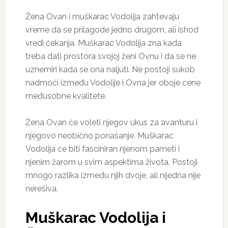
Žena Ovan i muškarac Vodolija zahtevaju
vreme da se prilagode jedno drugom, ali ishod
vredi čekanja. Muškarac Vodolija zna kada
treba dati prostora svojoj ženi Ovnu i da se ne
uznemiri kada se ona naljuti. Ne postoji sukob
nadmoći između Vodolije i Ovna jer oboje cene
međusobne kvalitete.
Žena Ovan će voleti njegov ukus za avanturu i
njegovo neobično ponašanje. Muškarac
Vodolija će biti fasciniran njenom pameti i
njenim žarom u svim aspektima života. Postoji
mnogo razlika između njih dvoje, ali nijedna nije
nerešiva.
Muškarac Vodolija i