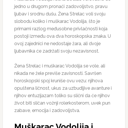
jedno u drugom pronaći zadovoljstvo, pravu
ljubav i srodnu dušu. Žena Strelac voli svoju
slobodu koliko i muškarac Vodolija, što je
primarni razlog međusobne privlačnosti koja
postoji između ova dva horoskopska znaka. U
ovoj zajednici ne nedostaje žara, ali dvoje
ljubavnika će zadržati svoju nezavisnost.
Žena Strelac i muškarac Vodolija se vole, ali
nikada ne žele previše zavisnosti. Savršen
horoskopski spoj kruniše ovu vezu: njihova
opuštena ličnost, ukus za uzbudljive avanture i
njihov entuzijazam toliko su slični da će njihov
život biti sličan vožnji rolerkosterom, uvek pun
zabave, emocija i zadovoljstva.
Muškarac Vodolija i