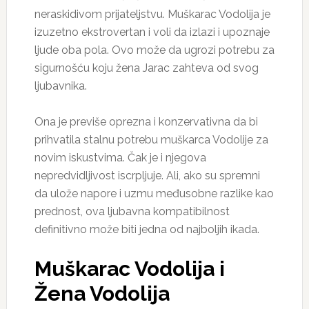
neraskidivom prijateljstvu. Muškarac Vodolija je
izuzetno ekstrovertan i voli da izlazi i upoznaje
ljude oba pola. Ovo može da ugrozi potrebu za
sigurnošću koju žena Jarac zahteva od svog
ljubavnika.
Ona je previše oprezna i konzervativna da bi
prihvatila stalnu potrebu muškarca Vodolije za
novim iskustvima. Čak je i njegova
nepredvidljivost iscrpljuje. Ali, ako su spremni
da ulože napore i uzmu međusobne razlike kao
prednost, ova ljubavna kompatibilnost
definitivno može biti jedna od najboljih ikada.
Muškarac Vodolija i
Žena Vodolija