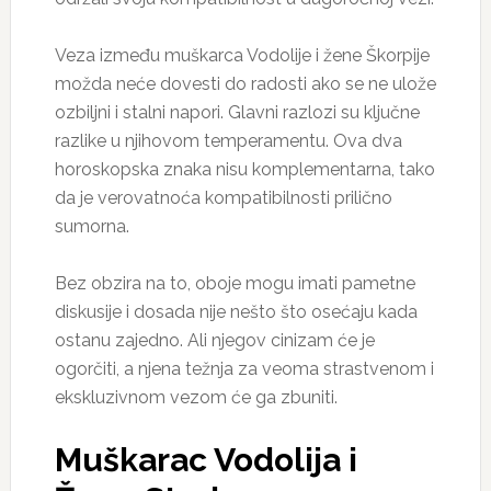
Veza između muškarca Vodolije i žene Škorpije
možda neće dovesti do radosti ako se ne ulože
ozbiljni i stalni napori. Glavni razlozi su ključne
razlike u njihovom temperamentu. Ova dva
horoskopska znaka nisu komplementarna, tako
da je verovatnoća kompatibilnosti prilično
sumorna.
Bez obzira na to, oboje mogu imati pametne
diskusije i dosada nije nešto što osećaju kada
ostanu zajedno. Ali njegov cinizam će je
ogorčiti, a njena težnja za veoma strastvenom i
ekskluzivnom vezom će ga zbuniti.
Muškarac Vodolija i