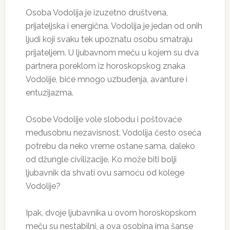
Osoba Vodolija je izuzetno društvena,
prijateljska i energična. Vodolija je jedan od onih
ljudi koji svaku tek upoznatu osobu smatraju
prijateljem. U ljubavnom meču u kojem su dva
partnera poreklom iz horoskopskog znaka
Vodolije, biće mnogo uzbuđenja, avanture i
entuzijazma.
Osobe Vodolije vole slobodu i poštovaće
međusobnu nezavisnost. Vodolija često oseća
potrebu da neko vreme ostane sama, daleko
od džungle civilizacije. Ko može biti bolji
ljubavnik da shvati ovu samoću od kolege
Vodolije?
Ipak, dvoje ljubavnika u ovom horoskopskom
meču su nestabilni, a ova osobina ima šanse