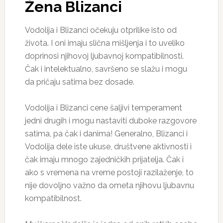
Žena Blizanci
Vodolija i Blizanci očekuju otprilike isto od
života. I oni imaju slična mišljenja i to uveliko
doprinosi njihovoj ljubavnoj kompatibilnosti.
Čak i intelektualno, savršeno se slažu i mogu
da pričaju satima bez dosade.
Vodolija i Blizanci cene šaljivi temperament
jedni drugih i mogu nastaviti duboke razgovore
satima, pa čak i danima! Generalno, Blizanci i
Vodolija dele iste ukuse, društvene aktivnosti i
čak imaju mnogo zajedničkih prijatelja. Čak i
ako s vremena na vreme postoji razilaženje, to
nije dovoljno važno da ometa njihovu ljubavnu
kompatibilnost.