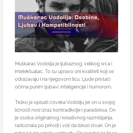
Muškarac Vodolija je ljubaznog, velikog srca i
intelektualac. To su upravo oni kvaliteti koji se
odražavaju i na njegovom licu. Ljude privlači
očima punim ljubavi, inteligencije i humorom.
Teško je opisati čoveka Vodoliju jer on u svojoj
ličnosti nosi izraz kontradikcije i paradoksa. On
je osoba originalnog i kreativnog razmišljanja,
radoznala po prirodi i voli da iskusi stvari. On je