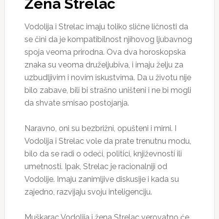
Žena Strelac
Vodolija i Strelac imaju toliko slične ličnosti da
se čini da je kompatibilnost njihovog ljubavnog
spoja veoma prirodna. Ova dva horoskopska
znaka su veoma druželjubiva, i imaju želju za
uzbudljivim i novim iskustvima. Da u životu nije
bilo zabave, bili bi strašno uništeni i ne bi mogli
da shvate smisao postojanja.
Naravno, oni su bezbrižni, opušteni i mirni. I
Vodolija i Strelac vole da prate trenutnu modu,
bilo da se radi o odeći, politici, književnosti ili
umetnosti. Ipak, Strelac je racionalniji od
Vodolije. Imaju zanimljive diskusije i kada su
zajedno, razvijaju svoju inteligenciju.
Muškarac Vodolija i žena Strelac verovatno će