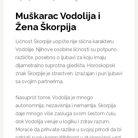
Muškarac Vodolija i
Žena Škorpija
Ličnost Škorpije uopšte nije slična karakteru
Vodolije. Njihove osobine ličnosti su potpuno
različite, posebno o ljubavi za koju imaju
dijametralno suprotna gledišta. Horoskopski
znak Škorpije je strastven, izražajan i pun ljubavi
sa svojim partnerima.
Nasuprot tome, Vodolija je mnogo
autonomnija, nezavisnija i nemarnija. Škorpija
daje mnogo više zasluga svom šestom čulu,
dok Vodolija veruje u logiku i zdrav razum.
Moraće da prihvate razlike u svojoj prirodi da bi
održali svoju kompatibilnost u dugoročnoj vezi.