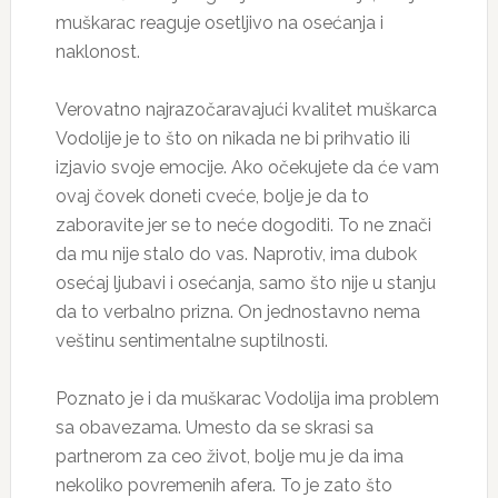
muškarac reaguje osetljivo na osećanja i
naklonost.
Verovatno najrazočaravajući kvalitet muškarca
Vodolije je to što on nikada ne bi prihvatio ili
izjavio svoje emocije. Ako očekujete da će vam
ovaj čovek doneti cveće, bolje je da to
zaboravite jer se to neće dogoditi. To ne znači
da mu nije stalo do vas. Naprotiv, ima dubok
osećaj ljubavi i osećanja, samo što nije u stanju
da to verbalno prizna. On jednostavno nema
veštinu sentimentalne suptilnosti.
Poznato je i da muškarac Vodolija ima problem
sa obavezama. Umesto da se skrasi sa
partnerom za ceo život, bolje mu je da ima
nekoliko povremenih afera. To je zato što