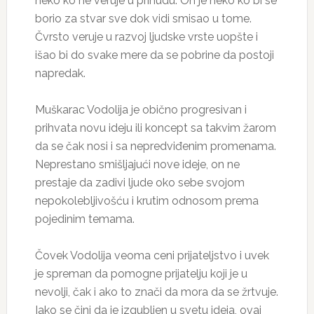
neko ko ne veruje u prinudu. On je neko ko bi se
borio za stvar sve dok vidi smisao u tome.
Čvrsto veruje u razvoj ljudske vrste uopšte i
išao bi do svake mere da se pobrine da postoji
napredak.
Muškarac Vodolija je obično progresivan i
prihvata novu ideju ili koncept sa takvim žarom
da se čak nosi i sa nepredviđenim promenama.
Neprestano smišljajući nove ideje, on ne
prestaje da zadivi ljude oko sebe svojom
nepokolebljivošću i krutim odnosom prema
pojedinim temama.
Čovek Vodolija veoma ceni prijateljstvo i uvek
je spreman da pomogne prijatelju koji je u
nevolji, čak i ako to znači da mora da se žrtvuje.
Iako se čini da je izgubljen u svetu ideja, ovaj