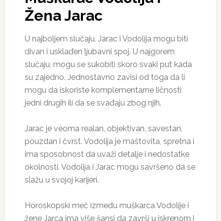
Žena Jarac
U najboljem slučaju, Jarac i Vodolija mogu biti
divan i usklađen ljubavni spoj. U najgorem
slučaju, mogu se sukobiti skoro svaki put kada
su zajedno. Jednostavno zavisi od toga da li
mogu da iskoriste komplementarne ličnosti
jedni drugih ili da se svađaju zbog njih.
Jarac je veoma realan, objektivan, savestan,
pouzdan i čvrst. Vodolija je maštovita, spretna i
ima sposobnost da uvaži detalje i nedostatke
okolnosti. Vodolija i Jarac mogu savršeno da se
slažu u svojoj karijeri.
Horoskopski meč između muškarca Vodolije i
žene Jarca ima više šansi da završi u iskrenom i