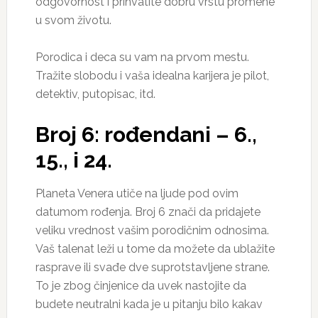
odgovornost i prihvatite dobru vrstu promene
u svom životu.
Porodica i deca su vam na prvom mestu.
Tražite slobodu i vaša idealna karijera je pilot,
detektiv, putopisac, itd.
Broj 6: rođendani – 6.,
15., i 24.
Planeta Venera utiče na ljude pod ovim
datumom rođenja. Broj 6 znači da pridajete
veliku vrednost vašim porodičnim odnosima.
Vaš talenat leži u tome da možete da ublažite
rasprave ili svađe dve suprotstavljene strane.
To je zbog činjenice da uvek nastojite da
budete neutralni kada je u pitanju bilo kakav