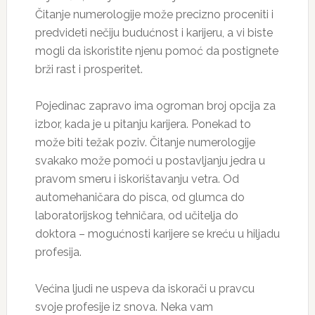
Čitanje numerologije može precizno proceniti i
predvideti nečiju budućnost i karijeru, a vi biste
mogli da iskoristite njenu pomoć da postignete
brži rast i prosperitet.
Pojedinac zapravo ima ogroman broj opcija za
izbor, kada je u pitanju karijera. Ponekad to
može biti težak poziv. Čitanje numerologije
svakako može pomoći u postavljanju jedra u
pravom smeru i iskorištavanju vetra. Od
automehaničara do pisca, od glumca do
laboratorijskog tehničara, od učitelja do
doktora – mogućnosti karijere se kreću u hiljadu
profesija.
Većina ljudi ne uspeva da iskorači u pravcu
svoje profesije iz snova. Neka vam