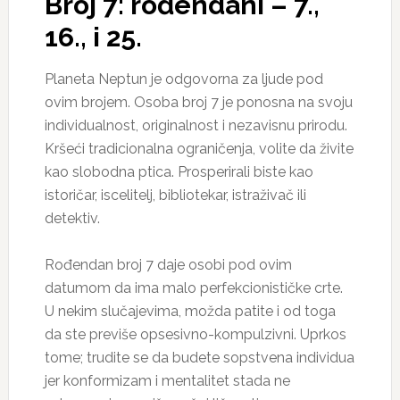
Broj 7: rođendani – 7.,
16., i 25.
Planeta Neptun je odgovorna za ljude pod
ovim brojem. Osoba broj 7 je ponosna na svoju
individualnost, originalnost i nezavisnu prirodu.
Kršeći tradicionalna ograničenja, volite da živite
kao slobodna ptica. Prosperirali biste kao
istoričar, iscelitelj, bibliotekar, istraživač ili
detektiv.
Rođendan broj 7 daje osobi pod ovim
datumom da ima malo perfekcionističke crte.
U nekim slučajevima, možda patite i od toga
da ste previše opsesivno-kompulzivni. Uprkos
tome; trudite se da budete sopstvena individua
jer konformizam i mentalitet stada ne