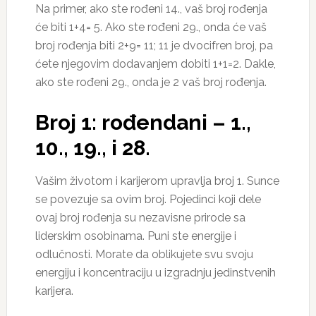
Na primer, ako ste rođeni 14., vaš broj rođenja
će biti 1+4= 5. Ako ste rođeni 29., onda će vaš
broj rođenja biti 2+9= 11; 11 je dvocifren broj, pa
ćete njegovim dodavanjem dobiti 1+1=2. Dakle,
ako ste rođeni 29., onda je 2 vaš broj rođenja.
Broj 1: rođendani – 1.,
10., 19., i 28.
Vašim životom i karijerom upravlja broj 1. Sunce
se povezuje sa ovim broj. Pojedinci koji dele
ovaj broj rođenja su nezavisne prirode sa
liderskim osobinama. Puni ste energije i
odlučnosti. Morate da oblikujete svu svoju
energiju i koncentraciju u izgradnju jedinstvenih
karijera.