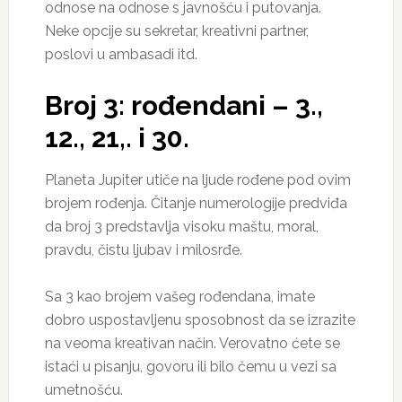
odnose na odnose s javnošću i putovanja.
Neke opcije su sekretar, kreativni partner,
poslovi u ambasadi itd.
Broj 3: rođendani – 3.,
12., 21,. i 30.
Planeta Jupiter utiče na ljude rođene pod ovim
brojem rođenja. Čitanje numerologije predviđa
da broj 3 predstavlja visoku maštu, moral,
pravdu, čistu ljubav i milosrđe.
Sa 3 kao brojem vašeg rođendana, imate
dobro uspostavljenu sposobnost da se izrazite
na veoma kreativan način. Verovatno ćete se
istaći u pisanju, govoru ili bilo čemu u vezi sa
umetnošću.