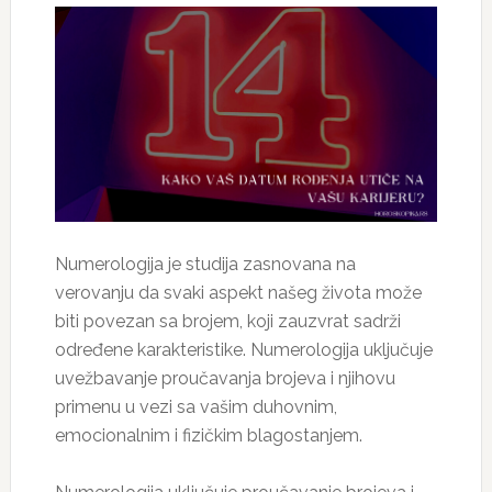
Numerologija je studija zasnovana na
verovanju da svaki aspekt našeg života može
biti povezan sa brojem, koji zauzvrat sadrži
određene karakteristike. Numerologija uključuje
uvežbavanje proučavanja brojeva i njihovu
primenu u vezi sa vašim duhovnim,
emocionalnim i fizičkim blagostanjem.