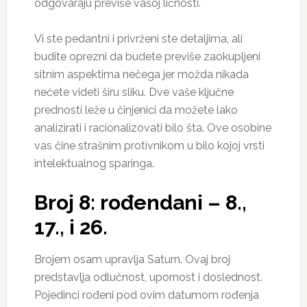
odgovaraju previše vašoj ličnosti.
Vi ste pedantni i privrženi ste detaljima, ali
budite oprezni da budete previše zaokupljeni
sitnim aspektima nečega jer možda nikada
nećete videti širu sliku. Dve vaše ključne
prednosti leže u činjenici da možete lako
analizirati i racionalizovati bilo šta. Ove osobine
vas čine strašnim protivnikom u bilo kojoj vrsti
intelektualnog sparinga.
Broj 8: rođendani – 8.,
17., i 26.
Brojem osam upravlja Saturn. Ovaj broj
predstavlja odlučnost, upornost i doslednost.
Pojedinci rođeni pod ovim datumom rođenja