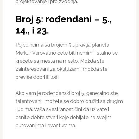
projektovanje i proizvodnja.
Broj 5: rođendani – 5.,
14., i 23.
Pojedincima sa brojem 5 upravlja planeta
Merkur. Verovatno ćete biti nemirni i stalno se
krećete sa mesta na mesto. Možda ste
zainteresovani za okultizam i možda ste
previše dobri ili loši.
Ako vam je rođendanski broj 5, generalno ste
talentovani i možete se dobro družiti sa drugim
ljudima. Vaša svestranost čini da uživate i
cenite dobre stvari koje dobijate na svojim
putovanjima i avanturama.