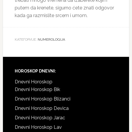
trebati mnogo vremena da izaberete kojim
putem da krenete, sigurno ćete znati odgovor
kada ga razmislite srcem i umom.
КАТЕГОРИЈЕ:
NUMEROLOGIJA
Footer
HOROSKOP DNEVNI:
Dnevni Horoskop
Dnevni Horoskop Bik
Dnevni Horoskop Blizanci
Dnevni Horoskop Devica
Dnevni Horoskop Jarac
Dnevni Horoskop Lav