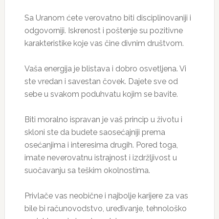
Sa Uranom ćete verovatno biti disciplinovaniji i
odgovorniji. Iskrenost i poštenje su pozitivne
karakteristike koje vas čine divnim društvom.
Vaša energija je blistava i dobro osvetljena. Vi
ste vredan i savestan čovek. Dajete sve od
sebe u svakom poduhvatu kojim se bavite.
Biti moralno ispravan je vaš princip u životu i
skloni ste da budete saosećajniji prema
osećanjima i interesima drugih. Pored toga,
imate neverovatnu istrajnost i izdržljivost u
suočavanju sa teškim okolnostima.
Privlače vas neobične i najbolje karijere za vas
bile bi računovodstvo, uređivanje, tehnološko