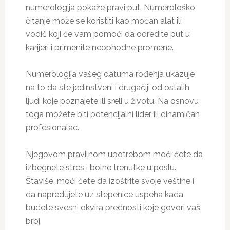
numerologija pokaže pravi put. Numerološko
čitanje može se koristiti kao moćan alat ili
vodič koji će vam pomoći da odredite put u
karijeri i primenite neophodne promene.
Numerologija vašeg datuma rođenja ukazuje
na to da ste jedinstveni i drugačiji od ostalih
ljudi koje poznajete ili sreli u životu. Na osnovu
toga možete biti potencijalni lider ili dinamičan
profesionalac.
Njegovom pravilnom upotrebom moći ćete da
izbegnete stres i bolne trenutke u poslu.
Štaviše, moći ćete da izoštrite svoje veštine i
da napredujete uz stepenice uspeha kada
budete svesni okvira prednosti koje govori vaš
broj.