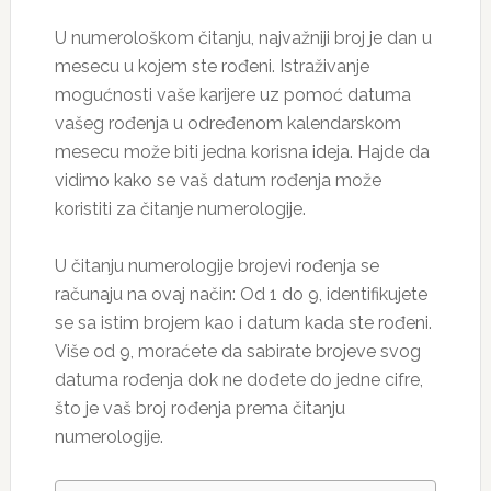
U numerološkom čitanju, najvažniji broj je dan u
mesecu u kojem ste rođeni. Istraživanje
mogućnosti vaše karijere uz pomoć datuma
vašeg rođenja u određenom kalendarskom
mesecu može biti jedna korisna ideja. Hajde da
vidimo kako se vaš datum rođenja može
koristiti za čitanje numerologije.
U čitanju numerologije brojevi rođenja se
računaju na ovaj način: Od 1 do 9, identifikujete
se sa istim brojem kao i datum kada ste rođeni.
Više od 9, moraćete da sabirate brojeve svog
datuma rođenja dok ne dođete do jedne cifre,
što je vaš broj rođenja prema čitanju
numerologije.