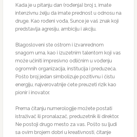
Kada je u pitanju dan (rođenja) broj 1, imate
intenzivnu želju da imate prednost u odnosu na
druge. Kao rođeni vođa, Sunce je vaš znak koji
predstavlja agresiju, ambiciju i akciju.
Blagosloveni ste oštrom i izvanrednom
snagom uma, kao i izuzetnim talentom koji vas
može učiniti impresivno odličnim u vođenju
ogromnih organizacija, institucija i preduzeća.
Pošto broj jedan simbolizuje pozitivnu i čistu
energiju, najverovatnije ćete preuzeti rizik kao
pionir i inovator.
Prema čitanju numerologije možete postati
istraživač ili pronalazač, preduzetnik ili direktor.
Ne postoji drugo mesto za vas. Pošto su ljudi
sa ovim brojem dobri u kreativnosti, čitanje