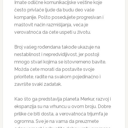
Imate odlične komunikacijske veštine koje
često privlače ljude da budu deo vaše
kompanije. Pošto posedujete progresivan i
maštovit način razmišljanja, veća je
verovatnoća da ćete uspeti u životu.
Broj vašeg rođendana takođe ukazuje na
nestabilnost i nepredvidljivost, jer postoji
mnogo stvari kojima se istovremeno bavite.
Možda ćete morati da postavite svoje
prioritete, radite na svakom pojedinačno i
završite svaki zadatak.
Kao što ga predstavlja planeta Merkur, razvoj i
ekspanzija su na vrhuncu u ovom broju. Dobre
prilike će biti dosta, a verovatnoća trijumfa je
ogromna. Sve je na vama da preuzmete