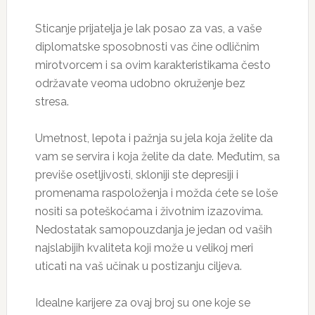
Sticanje prijatelja je lak posao za vas, a vaše
diplomatske sposobnosti vas čine odličnim
mirotvorcem i sa ovim karakteristikama često
održavate veoma udobno okruženje bez
stresa.
Umetnost, lepota i pažnja su jela koja želite da
vam se servira i koja želite da date. Međutim, sa
previše osetljivosti, skloniji ste depresiji i
promenama raspoloženja i možda ćete se loše
nositi sa poteškoćama i životnim izazovima.
Nedostatak samopouzdanja je jedan od vaših
najslabijih kvaliteta koji može u velikoj meri
uticati na vaš učinak u postizanju ciljeva.
Idealne karijere za ovaj broj su one koje se