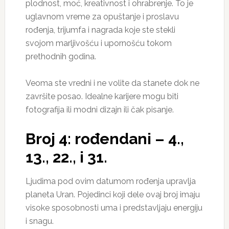
plodnost, moć, kreativnost i ohrabrenje. To je
uglavnom vreme za opuštanje i proslavu
rođenja, trijumfa i nagrada koje ste stekli
svojom marljivošću i upornošću tokom
prethodnih godina.
Veoma ste vredni i ne volite da stanete dok ne
završite posao. Idealne karijere mogu biti
fotografija ili modni dizajn ili čak pisanje.
Broj 4: rođendani – 4.,
13., 22., i 31.
Ljudima pod ovim datumom rođenja upravlja
planeta Uran. Pojedinci koji dele ovaj broj imaju
visoke sposobnosti uma i predstavljaju energiju
i snagu.