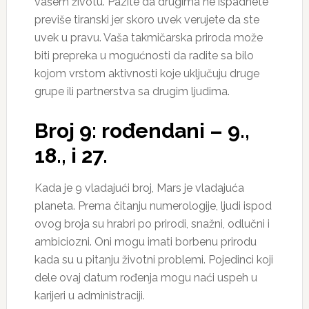
vašem životu. Pazite da drugima ne ispadnete
previše tiranski jer skoro uvek verujete da ste
uvek u pravu. Vaša takmičarska priroda može
biti prepreka u mogućnosti da radite sa bilo
kojom vrstom aktivnosti koje uključuju druge
grupe ili partnerstva sa drugim ljudima.
Broj 9: rođendani – 9.,
18., i 27.
Kada je 9 vladajući broj, Mars je vladajuća
planeta. Prema čitanju numerologije, ljudi ispod
ovog broja su hrabri po prirodi, snažni, odlučni i
ambiciozni. Oni mogu imati borbenu prirodu
kada su u pitanju životni problemi. Pojedinci koji
dele ovaj datum rođenja mogu naći uspeh u
karijeri u administraciji.