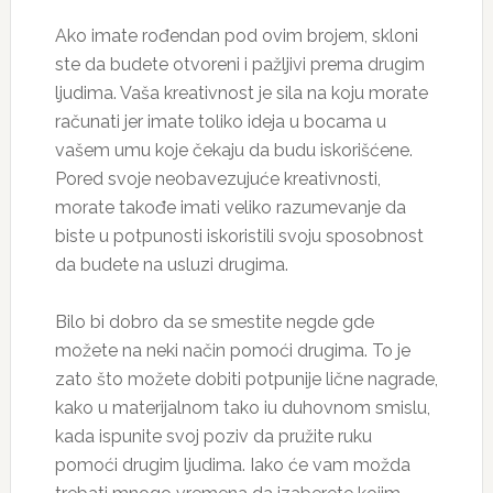
Ako imate rođendan pod ovim brojem, skloni
ste da budete otvoreni i pažljivi prema drugim
ljudima. Vaša kreativnost je sila na koju morate
računati jer imate toliko ideja u bocama u
vašem umu koje čekaju da budu iskorišćene.
Pored svoje neobavezujuće kreativnosti,
morate takođe imati veliko razumevanje da
biste u potpunosti iskoristili svoju sposobnost
da budete na usluzi drugima.
Bilo bi dobro da se smestite negde gde
možete na neki način pomoći drugima. To je
zato što možete dobiti potpunije lične nagrade,
kako u materijalnom tako iu duhovnom smislu,
kada ispunite svoj poziv da pružite ruku
pomoći drugim ljudima. Iako će vam možda