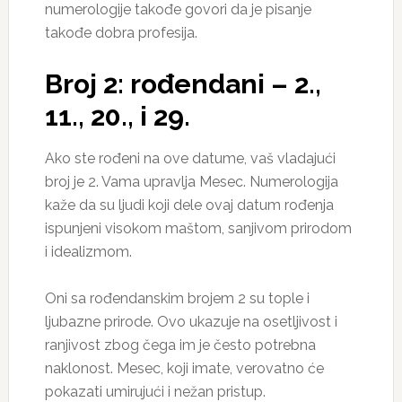
numerologije takođe govori da je pisanje
takođe dobra profesija.
Broj 2: rođendani – 2.,
11., 20., i 29.
Ako ste rođeni na ove datume, vaš vladajući
broj je 2. Vama upravlja Mesec. Numerologija
kaže da su ljudi koji dele ovaj datum rođenja
ispunjeni visokom maštom, sanjivom prirodom
i idealizmom.
Oni sa rođendanskim brojem 2 su tople i
ljubazne prirode. Ovo ukazuje na osetljivost i
ranjivost zbog čega im je često potrebna
naklonost. Mesec, koji imate, verovatno će
pokazati umirujući i nežan pristup.