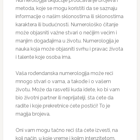
Numerologija uključuje proučavanje brojeva i
metoda, koje se mogu koristiti da se saznaju
informacije o našim sklonostima ili sklonostima
karaktera ili budućnosti. Numerološko čitanje
može objasniti važne stvari o nečijim većim i
manjim događajima u životu. Numerologija je
nauka koja može objasniti svrhu i pravac života
i talente koje osoba ima.
Vaša rođendanska numerologija može reći
mnogo stvari o vama, a takođe i o vašem
životu. Može da rasvetli kuda idete, ko bi vam
bio životni partner ili neprijatelji, šta ćete da
radite i koje prekretnice ćete postići! To je
magija brojeva.
Oni vam mogu tačno reći šta ćete izvesti, na
koji način, u koje vreme i kojim intenzitetom.