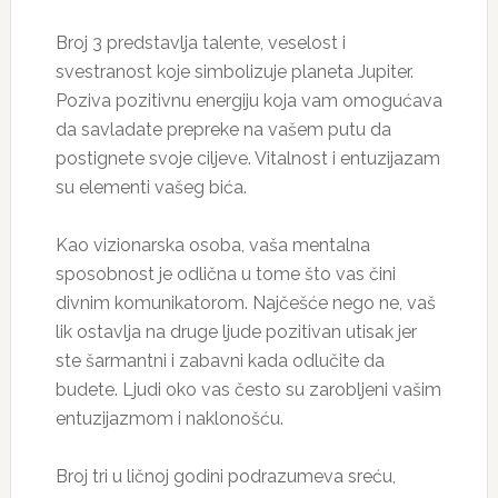
Broj 3 predstavlja talente, veselost i
svestranost koje simbolizuje planeta Jupiter.
Poziva pozitivnu energiju koja vam omogućava
da savladate prepreke na vašem putu da
postignete svoje ciljeve. Vitalnost i entuzijazam
su elementi vašeg bića.
Kao vizionarska osoba, vaša mentalna
sposobnost je odlična u tome što vas čini
divnim komunikatorom. Najčešće nego ne, vaš
lik ostavlja na druge ljude pozitivan utisak jer
ste šarmantni i zabavni kada odlučite da
budete. Ljudi oko vas često su zarobljeni vašim
entuzijazmom i naklonošću.
Broj tri u ličnoj godini podrazumeva sreću,