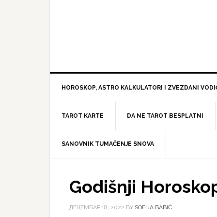
HOROSKOP, ASTRO KALKULATORI I ZVEZDANI VODI
TAROT KARTE
DA NE TAROT BESPLATNI
SANOVNIK TUMAČENJE SNOVA
Godišnji Horosko
ДЕЦЕМБАР 18, 2022
BY
SOFIJA BABIĆ