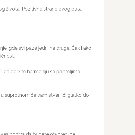
og života. Pozitivne strane ovog puta
e, gde svi paze jedni na druge. Čak i ako
bičnost.
i da održite harmoniju sa prijateljima
u suprotnom će vam stvari ići glatko do
ran vas poziva da budete otvoreni za