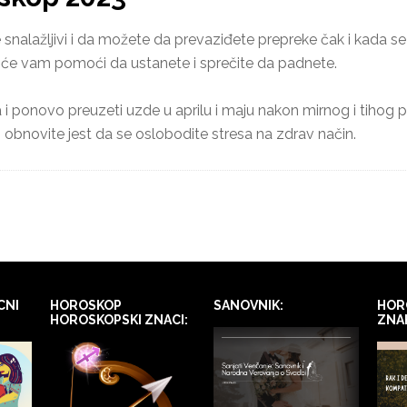
nalažljivi i da možete da prevaziđete prepreke čak i kada se č
a će vam pomoći da ustanete i sprečite da padnete.
 i ponovo preuzeti uzde u aprilu i maju nakon mirnog i tihog pe
ih obnovite jest da se oslobodite stresa na zdrav način.
CNI
HOROSKOP
SANOVNIK:
HOR
HOROSKOPSKI ZNACI:
ZNA