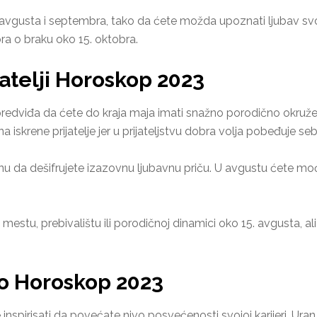
 avgusta i septembra, tako da ćete možda upoznati ljubav sv
ra o braku oko 15. oktobra.
jatelji Horoskop 2023
dviđa da ćete do kraja maja imati snažno porodično okruženj
a iskrene prijatelje jer u prijateljstvu dobra volja pobeđuje se
nu da dešifrujete izazovnu ljubavnu priču. U avgustu ćete moć
tu, prebivalištu ili porodičnoj dinamici oko 15. avgusta, ali 
ao Horoskop 2023
 inspirisati da povećate nivo posvećenosti svojoj karijeri. U