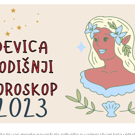
 što bi vas moglo navesti da odlučite o važnoj stvari koja uklju