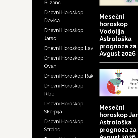
Blizanci
Dnevni Horoskop
Mesečni
Devica
horoskop
Dnevni Horoskop
Vodolija
Astrološka
Jarac
prognoza za
Dnevni Horoskop Lav
Avgust 2026
Dnevni Horoskop
Ovan
Dnevni Horoskop Rak
Dnevni Horoskop
Ribe
Dnevni Horoskop
Mesečni
Škorpija
horoskop Ja
Dnevni Horoskop
Astrološka
prognoza za
Strelac
Avgust 2026