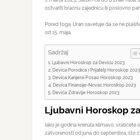
ostvariti bračnu zajednicu ili poslovno part
Pored toga, Uran savetuje da se ne plaši
od 15. maja.
Sadržaj
Ljubavni Horoskop za Devicu 2023
Devica Porodica i Prijatelji Horoskop 2023
Devica Karijera-Posao Horoskop 2023
Devica Finansije-Novac Horoskop 2023
Devica Zdravlje Horoskop 2023
Ljubavni Horoskop z
Iako je godina krenula klimavo, vratićete s
zatvorenosti od juna do septembra, što c