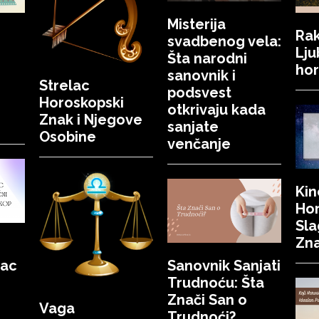
Misterija
Rak
svadbenog vela:
Lju
Šta narodni
ho
sanovnik i
Strelac
podsvest
Horoskopski
otkrivaju kada
Znak i Njegove
sanjate
Osobine
venčanje
Kin
Ho
Sla
Zn
rac
Sanovnik Sanjati
Trudnoću: Šta
Znači San o
Vaga
Trudnoći?