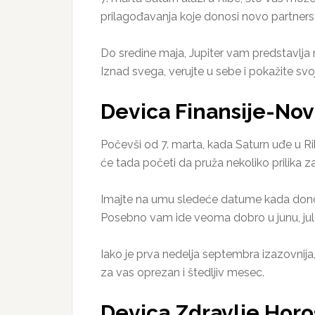
prilagođavanja koje donosi novo partnerst
Do sredine maja, Jupiter vam predstavlja m
Iznad svega, verujte u sebe i pokažite svo
Devica Finansije-No
Počevši od 7. marta, kada Saturn uđe u Rib
će tada početi da pruža nekoliko prilika 
Imajte na umu sledeće datume kada donosi
Posebno vam ide veoma dobro u junu, julu
Iako je prva nedelja septembra izazovnija
za vas oprezan i štedljiv mesec.
Devica Zdravlje Hor