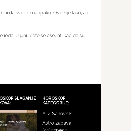
ini da sve ide naopako. Ovo nije lako, ali
rioda. U junu ćete se osećati kao da su
OSKOP SLAGANJE
HOROSKOP
KOVA:
KATEGORIJE:
A-Z Sanovnik
Astro zabava
(ne)ozbiljno