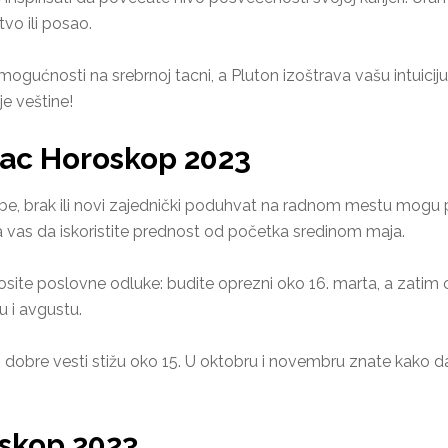
vo ili posao.
ogućnosti na srebrnoj tacni, a Pluton izoštrava vašu intuicij
je veštine!
vac Horoskop 2023
e, brak ili novi zajednički poduhvat na radnom mestu mogu pomo
za vas da iskoristite prednost od početka sredinom maja.
te poslovne odluke: budite oprezni oko 16. marta, a zatim od 2
 i avgustu.
, dobre vesti stižu oko 15. U oktobru i novembru znate kako 
oskop 2023