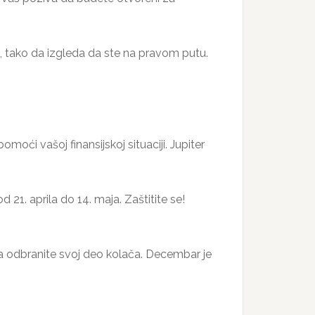
u, tako da izgleda da ste na pravom putu.
ći vašoj finansijskoj situaciji. Jupiter
1. aprila do 14. maja. Zaštitite se!
da odbranite svoj deo kolača. Decembar je