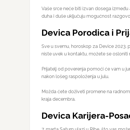
Vaše srce neće biti izvan dosega između
duha i duše uključuju mogućnost razgovo
Devica Porodica i Pri
Sve u svemu, horoskop za Device 2023. pre
niste uvek u kontaktu, možete se osloniti n
Prijatelj od poverenja pomoći će vam u ju
nakon lošeg raspoloženja u julu.
Možda ćete doživeti promene na radnom mes
kraja decembra.
Devica Karijera-Pos
7. marta Saturn ulazi u Ribe, što vas može