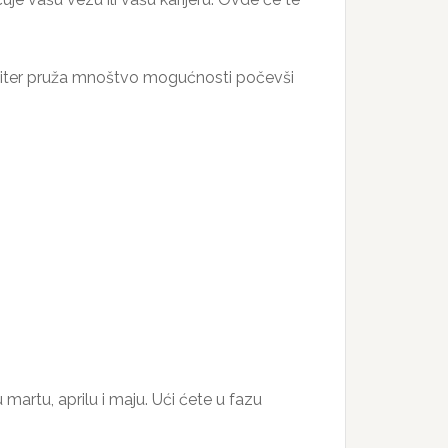
upiter pruža mnoštvo mogućnosti počevši
martu, aprilu i maju. Ući ćete u fazu