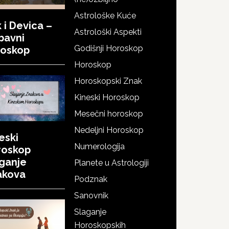
Astrološke Kuće
 i Devica –
Astrološki Aspekti
bavni
Godišnji Horoskop
roskop
Horoskop
Horoskopski Znak
Kineski Horoskop
Mesečni horoskop
Nedeljni Horoskop
eski
Numerologija
roskop
ganje
Planete u Astrologiji
akova
Podznak
Sanovnik
Slaganje
Horoskopskih