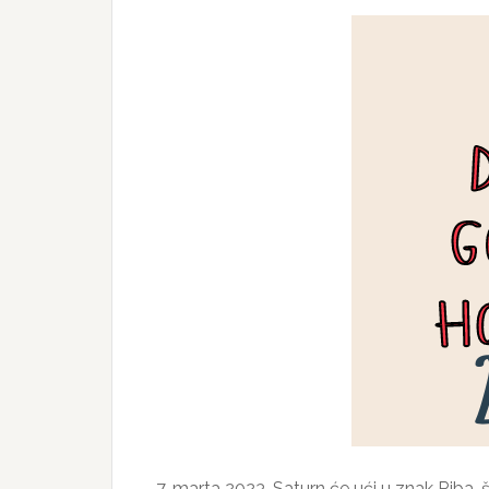
7. marta 2023. Saturn će ući u znak Riba,