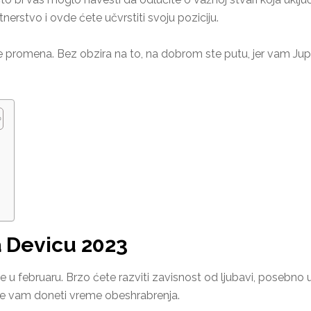
nerstvo i ovde ćete učvrstiti svoju poziciju.
te promena. Bez obzira na to, na dobrom ste putu, jer vam J
a Devicu 2023
e u februaru. Brzo ćete razviti zavisnost od ljubavi, posebno u 
́e vam doneti vreme obeshrabrenja.