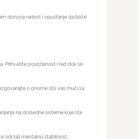
vam donose radost i opuštanje da biste
ka. Prihvatite pouzdanost i red dok se
Razgovarajte o onome što vas muči sa
slanjanja na dosledne sisteme koje ste
te održali mentalnu stabilnost.