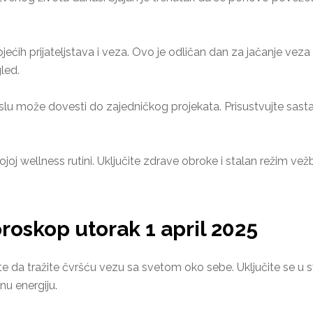
ećih prijateljstava i veza. Ovo je odličan dan za jačanje ve
led.
u može dovesti do zajedničkog projekata. Prisustvujte sastank
joj wellness rutini. Uključite zdrave obroke i stalan režim vežb
roskop utorak 1 april 2025
e da tražite čvršću vezu sa svetom oko sebe. Uključite se u sv
u energiju.