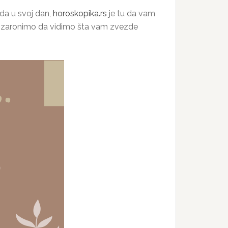
ida u svoj dan,
horoskopika.rs
je tu da vam
da zaronimo da vidimo šta vam zvezde