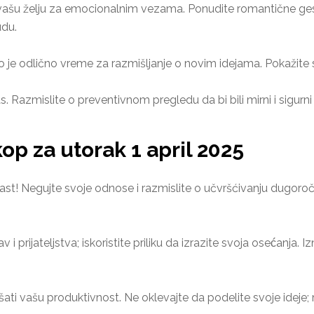
u želju za emocionalnim vezama. Ponudite romantične gesto
udu.
to je odlično vreme za razmišljanje o novim idejama. Pokažite
Razmislite o preventivnom pregledu da bi bili mirni i sigurni 
p za utorak 1 april 2025
rast! Negujte svoje odnose i razmislite o učvršćivanju dugoroč
v i prijateljstva; iskoristite priliku da izrazite svoja osećanja
ati vašu produktivnost. Ne oklevajte da podelite svoje ideje