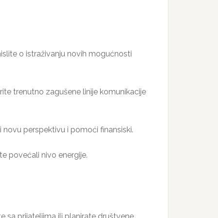
islite o istraživanju novih mogućnosti
te trenutno zagušene linije komunikacije
 novu perspektivu i pomoći finansiski.
e povećali nivo energije.
sa prijateljima ili planirate društvene