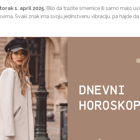
orak 1. april 2025
. Bilo da tražite smernice ili samo malo uv
vima. Svaki znak ima svoju jedinstvenu vibraciju, pa hajde 