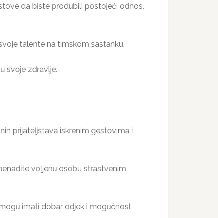
ve da biste produbili postojeći odnos.
 svoje talente na timskom sastanku.
u svoje zdravlje.
nih prijateljstava iskrenim gestovima i
. Iznenadite voljenu osobu strastvenim
; mogu imati dobar odjek i mogućnost