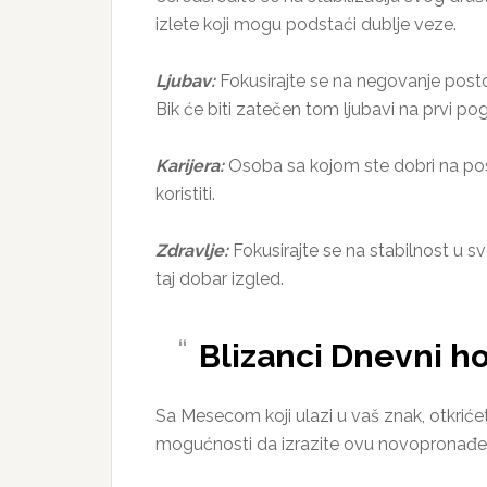
izlete koji mogu podstaći dublje veze.
Ljubav:
Fokusirajte se na negovanje postoj
Bik će biti zatečen tom ljubavi na prvi pog
Karijera:
Osoba sa kojom ste dobri na posl
koristiti.
Zdravlje:
Fokusirajte se na stabilnost u svo
taj dobar izgled.
Blizanci Dnevni ho
Sa Mesecom koji ulazi u vaš znak, otkrićet
mogućnosti da izrazite ovu novopronađen