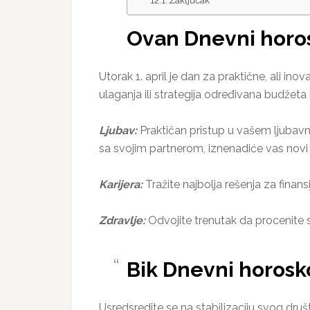
Zaključak
Ovan Dnevni horosk
Utorak 1. april je dan za praktične, ali in
ulaganja ili strategija određivana budžeta
Ljubav:
Praktičan pristup u vašem ljubavn
sa svojim partnerom, iznenadiće vas novi 
Karijera:
Tražite najbolja rešenja za finan
Zdravlje:
Odvojite trenutak da procenite sv
Bik Dnevni horosko
Usredsredite se na stabilizaciju svog druš