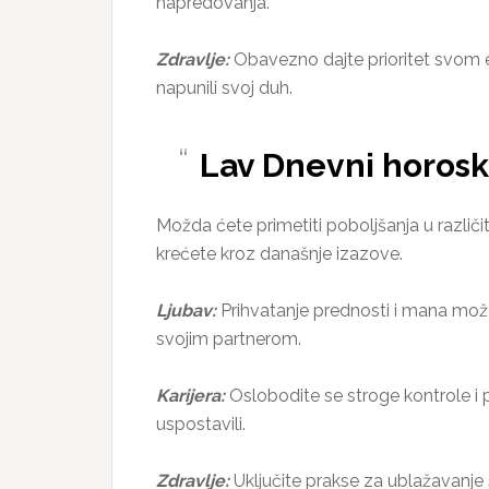
napredovanja.
Zdravlje:
Obavezno dajte prioritet svom e
napunili svoj duh.
Lav Dnevni horosko
Možda ćete primetiti poboljšanja u različ
krećete kroz današnje izazove.
Ljubav:
Prihvatanje prednosti i mana mož
svojim partnerom.
Karijera:
Oslobodite se stroge kontrole i pr
uspostavili.
Zdravlje:
Uključite prakse za ublažavanje s