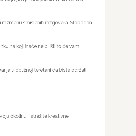
za i razmenu smislenih razgovora. Slobodan
u na koji inače ne bi išli to će vam
anja u obližnoj teretani da biste održali
oju okolinu i istražite kreativne