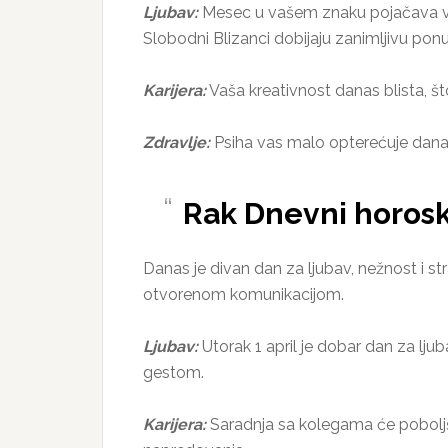
Ljubav:
Mesec u vašem znaku pojačava vaš
Slobodni Blizanci dobijaju zanimljivu pon
Karijera:
Vaša kreativnost danas blista, š
Zdravlje:
Psiha vas malo opterećuje danas. 
Rak Dnevni horosko
Danas je divan dan za ljubav, nežnost i st
otvorenom komunikacijom.
Ljubav:
Utorak 1 april je dobar dan za ljuba
gestom.
Karijera:
Saradnja sa kolegama će poboljš