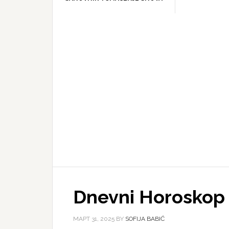
Dnevni Horoskop z
МАРТ 31, 2025
BY
SOFIJA BABIĆ