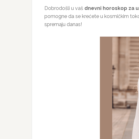
Dobrodošli u vaš
dnevni horoskop za ut
pomogne da se krećete u kosmičkim toko
spremaju danas!