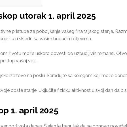
op utorak 1. april 2025
ovativne pristupe za poboljšanje vašeg finansijskog stanja. Razm
 koje su u skladu sa vašim budućim ciljevima.
om životu može uskoro dovesti do uzbudljivih romansi. Otvori
pristup vašoj vezi.
sijske izazove na poslu. Sarađujte sa kolegom koji može doneti
oje opšte stanje. Uključite fizičku aktivnost u svoj dan da bist
p 1. april 2025
tvenog života danas. Sjajan je trenutak da se ponovo povežete 