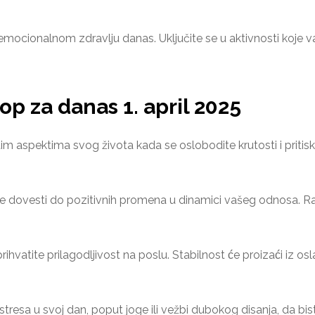
mocionalnom zdravlju danas. Uključite se u aktivnosti koje 
p za danas 1. april 2025
itim aspektima svog života kada se oslobodite krutosti i pritis
e dovesti do pozitivnih promena u dinamici vašeg odnosa. 
ihvatite prilagodljivost na poslu. Stabilnost će proizaći iz o
tresa u svoj dan, poput joge ili vežbi dubokog disanja, da bis