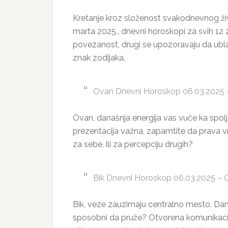
Kretanje kroz složenost svakodnevnog živo
marta 2025., dnevni horoskopi za svih 12 
povezanost, drugi se upozoravaju da ubl
znak zodijaka.
Ovan Dnevni Horoskop 06.03.2025 –
Ovan, današnja energija vas vuče ka spolj
prezentacija važna, zapamtite da prava vre
za sebe, ili za percepciju drugih?
Bik Dnevni Horoskop 06.03.2025 – O
Bik, veze zauzimaju centralno mesto. Dana
sposobni da pruže? Otvorena komunikacija 