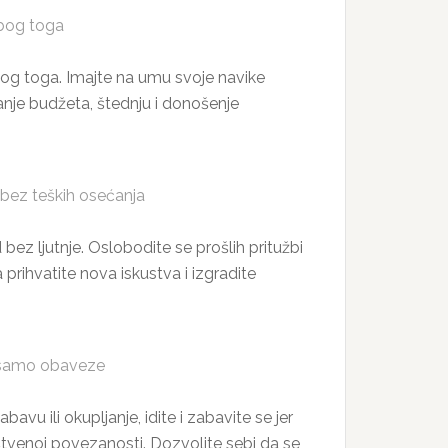
zbog toga
zbog toga. Imajte na umu svoje navike
ranje budžeta, štednju i donošenje
bez teških osećanja
ez ljutnje. Oslobodite se prošlih pritužbi
prihvatite nova iskustva i izgradite
u samo obaveze
vu ili okupljanje, idite i zabavite se jer
tvenoj povezanosti. Dozvolite sebi da se