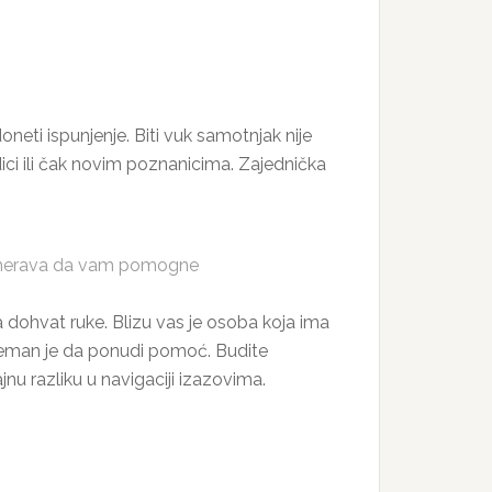
neti ispunjenje. Biti vuk samotnjak nije
rodici ili čak novim poznanicima. Zajednička
namerava da vam pomogne
dohvat ruke. Blizu vas je osoba koja ima
eman je da ponudi pomoć. Budite
nu razliku u navigaciji izazovima.