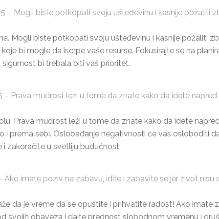
 – Mogli biste potkopati svoju ušteđevinu i kasnije požaliti 
dna. Mogli biste potkopati svoju ušteđevinu i kasnije požaliti 
koje bi mogle da iscrpe vaše resurse. Fokusirajte se na plani
igurnost bi trebala biti vaš prioritet.
 – Prava mudrost leži u tome da znate kako da idete napred 
olu. Prava mudrost leži u tome da znate kako da idete napred b
 i prema sebi. Oslobađanje negativnosti će vas osloboditi da 
 i zakoračite u svetliju budućnost.
Ako imate poziv na zabavu, idite i zabavite se jer život nis
 da je vreme da se opustite i prihvatite radost! Ako imate zaba
d svojih obaveza i dajte prednost slobodnom vremenu i druš