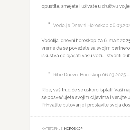
opustite, smejete i uživate u društvu vo
Vodolija Dnevni Horoskop 06.03.202
Vodolija, dnevni horoskop za 6. mart 2025
vreme da se povežete sa svojim partnerom,
iskustva će ojačati vašu vezu i stvoriti dub
Ribe Dnevni Horoskop 06.03.2025 – V
Ribe, vaš trud će se uskoro isplati! Vaši n
se posvećujete svojim ciljevima i verujte
Prihvatite putovanje i proslavite svoja dos
КАТЕГОРИЈЕ:
HOROSKOP