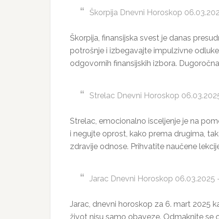
Škorpija Dnevni Horoskop 06.03.2025
Škorpija, finansijska svest je danas presu
potrošnje i izbegavajte impulzivne odluke 
odgovornih finansijskih izbora. Dugoročna s
Strelac Dnevni Horoskop 06.03.2025
Strelac, emocionalno isceljenje je na pom
i negujte oprost, kako prema drugima, tako
zdravije odnose. Prihvatite naučene lekcije
Jarac Dnevni Horoskop 06.03.2025 – 
Jarac, dnevni horoskop za 6. mart 2025 kaže
život nisu samo obaveze. Odmaknite se o