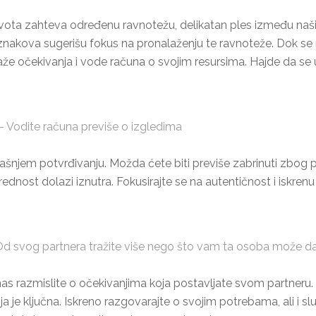
ta zahteva određenu ravnotežu, delikatan ples između naših lič
znakova sugerišu fokus na pronalaženju te ravnoteže. Dok se 
aže očekivanja i vode računa o svojim resursima. Hajde da s
 Vodite računa previše o izgledima
ašnjem potvrđivanju. Možda ćete biti previše zabrinuti zbog p
dnost dolazi iznutra. Fokusirajte se na autentičnost i iskrenu 
d svog partnera tražite više nego što vam ta osoba može da
s razmislite o očekivanjima koja postavljate svom partneru. Da
je ključna. Iskreno razgovarajte o svojim potrebama, ali i sl