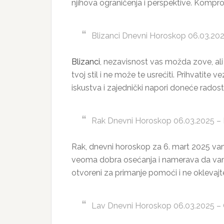
njihova ograničenja i perspektive. Kompr
Blizanci Dnevni Horoskop 06.03.2025 
Blizanci
, nezavisnost vas možda zove, ali 
tvoj stil i ne može te usrećiti. Prihvatite 
iskustva i zajednički napori doneće radost 
Rak Dnevni Horoskop 06.03.2025 – 
Rak, dnevni horoskop za 6. mart 2025 vam
veoma dobra osećanja i namerava da vam
otvoreni za primanje pomoći i ne oklevajt
Lav Dnevni Horoskop 06.03.2025 – O