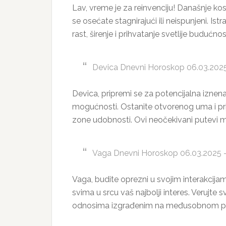
Lav, vreme je za reinvenciju! Današnje kos
se osećate stagnirajući ili neispunjeni. 
rast, širenje i prihvatanje svetlije budućnos
Devica Dnevni Horoskop 06.03.2025
Devica, pripremi se za potencijalna iznen
mogućnosti. Ostanite otvorenog uma i prije
zone udobnosti. Ovi neočekivani putevi m
Vaga Dnevni Horoskop 06.03.2025 – B
Vaga, budite oprezni u svojim interakcijama
svima u srcu vaš najbolji interes. Verujte sv
odnosima izgrađenim na međusobnom pošt