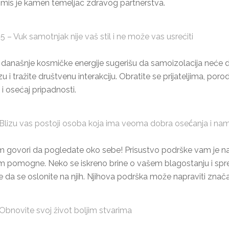
omis je kamen temeljac zdravog partnerstva.
– Vuk samotnjak nije vaš stil i ne može vas usrećiti
današnje kosmičke energije sugerišu da samoizolacija neće do
vezu i tražite društvenu interakciju. Obratite se prijateljima, po
i osećaj pripadnosti.
Blizu vas postoji osoba koja ima veoma dobra osećanja i 
 govori da pogledate oko sebe! Prisustvo podrške vam je na 
 pomogne. Neko se iskreno brine o vašem blagostanju i spr
e da se oslonite na njih. Njihova podrška može napraviti značaj
bnovite svoj život boljim stvarima