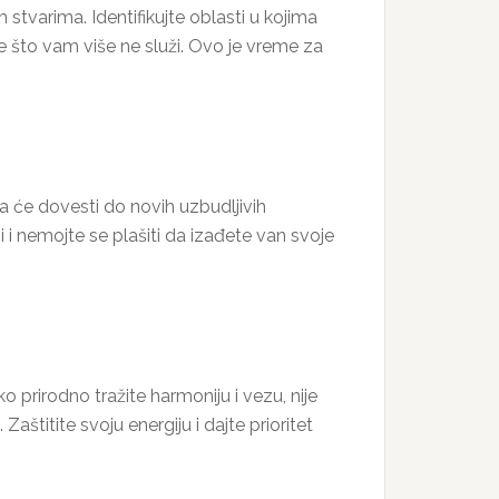
stvarima. Identifikujte oblasti u kojima
sve što vam više ne služi. Ovo je vreme za
 će dovesti do novih uzbudljivih
i i nemojte se plašiti da izađete van svoje
o prirodno tražite harmoniju i vezu, nije
Zaštitite svoju energiju i dajte prioritet