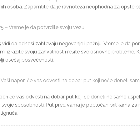
ljenih osoba. Zapamtite da je ravnoteža neophodna za opšte b
5 – Vreme je da potvrdite svoju vezu
 vidi da odnosi zahtevaju negovanje i pažnju. Vreme je da po
 izrazite svoju zahvalnost i rešite sve osnovne probleme. Ko
lji osećaj posvećenosti.
aši napori će vas odvesti na dobar put koji neće doneti sa
apori će vas odvesti na dobar put koji će doneti ne samo uspe
 u svoje sposobnosti. Put pred vama je popločan prilikama za ra
tignuća.