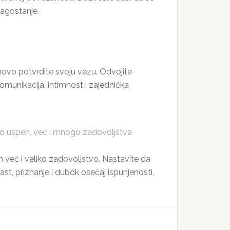
lagostanje.
novo potvrdite svoju vezu. Odvojite
munikacija, intimnost i zajednička
mo uspeh, već i mnogo zadovoljstva
h već i veliko zadovoljstvo. Nastavite da
st, priznanje i dubok osećaj ispunjenosti.