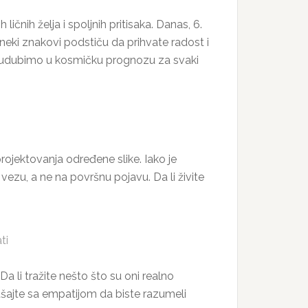
nih želja i spoljnih pritisaka. Danas, 6.
neki znakovi podstiču da prihvate radost i
e udubimo u kosmičku prognozu za svaki
rojektovanja određene slike. Iako je
vezu, a ne na površnu pojavu. Da li živite
ti
 li tražite nešto što su oni realno
ušajte sa empatijom da biste razumeli