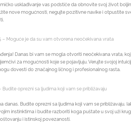
mičko usklađivanje vas podstiče da obnovite svoj život boljim 
Istražite nove mogućnosti, negujte pozitivne navike i otpustite 
ti.
 – Moguće je da su vam otvorena neočekivana vrata
ađenja! Danas bi vam se mogla otvoriti neočekivana vrata, koja
mčivi za mogućnosti koje se pojavljuju. Verujte svojoj intuicij
ogu dovesti do značajnog ličnog i profesionalnog rasta.
udite oprezni sa ljudima koji vam se približavaju
 danas. Budite oprezni sa ljudima koji vam se približavaju. Iak
ojim instinktima i budite razboriti koga puštate u svoj uži krug. 
ovanju i istinskoj povezanosti.