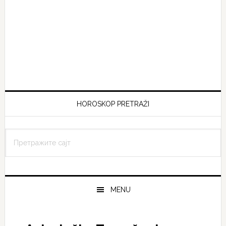
HOROSKOP PRETRAŽI
Претражите
сајт
MENU