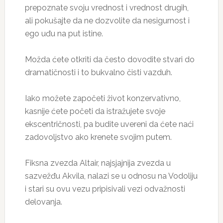
prepoznate svoju vrednost i vrednost drugih,
ali pokušajte da ne dozvolite da nesigurnost i
ego uđu na put istine.
Možda ćete otkriti da često dovodite stvari do
dramatičnosti i to bukvalno čisti vazduh.
Iako možete započeti život konzervativno,
kasnije ćete početi da istražujete svoje
ekscentričnosti, pa budite uvereni da ćete naći
zadovoljstvo ako krenete svojim putem.
Fiksna zvezda Altair, najsjajnija zvezda u
sazvežđu Akvila, nalazi se u odnosu na Vodoliju
i stari su ovu vezu pripisivali vezi odvažnosti
delovanja.