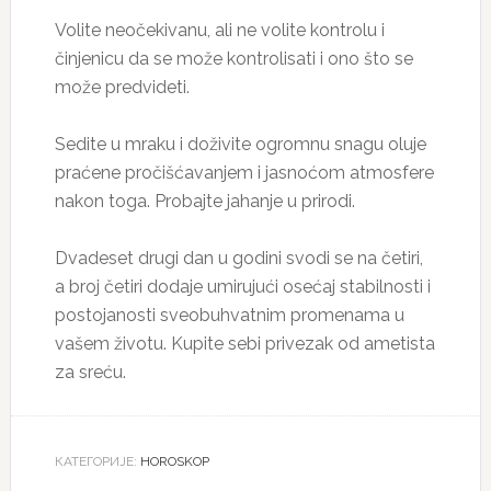
Volite neočekivanu, ali ne volite kontrolu i
činjenicu da se može kontrolisati i ono što se
može predvideti.
Sedite u mraku i doživite ogromnu snagu oluje
praćene pročišćavanjem i jasnoćom atmosfere
nakon toga. Probajte jahanje u prirodi.
Dvadeset drugi dan u godini svodi se na četiri,
a broj četiri dodaje umirujući osećaj stabilnosti i
postojanosti sveobuhvatnim promenama u
vašem životu. Kupite sebi privezak od ametista
za sreću.
КАТЕГОРИЈЕ:
HOROSKOP