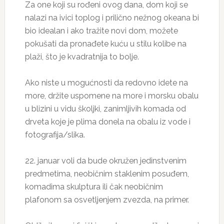
Za one koji su rođeni ovog dana, dom koji se
nalazi na ivici toplog i prilično nežnog okeana bi
bio idealan i ako tražite novi dom, možete
pokušati da pronađete kuću u stilu kolibe na
plaži, što je kvadratnija to bolje.
Ako niste u mogućnosti da redovno idete na
more, držite uspomene na more i morsku obalu
u blizini u vidu školjki, zanimljivih komada od
drveta koje je plima donela na obalu iz vode i
fotografija/slika.
22. januar voli da bude okružen jedinstvenim
predmetima, neobičnim staklenim posuđem,
komadima skulptura ili čak neobičnim
plafonom sa osvetljenjem zvezda, na primer.