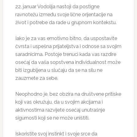
22. januar Vodolija nastoji da postigne
ravnotežu između svoje lične orijentacije na
život i potrebe da rade u grupnom kontekstu.
Iako je za vas emotivno bitno, da uspostavite
čvrsta i uspešna prijateljstva i odnose sa svojim
saradnicima. Postoje trenuci kada vas razdire
osećaj da vaša sopstvena individualnost može
biti izgubljena u slučaju da se na silu ne
zauzmete za sebe.
Neophodno je, bez obzira na društvene pritiske
koji vas okružuju, da u svojim akcijama i
aktivnostima razvijete osećaj unutrašnje
sigurnosti koji se ne može uništiti.
Iskoristite svoj instinkt i svoje srce da