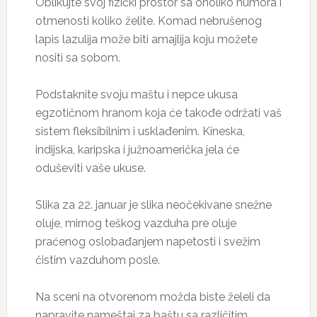
Oblikujte svoj fizički prostor sa onoliko humora i
otmenosti koliko želite. Komad nebrušenog
lapis lazulija može biti amajlija koju možete
nositi sa sobom.
Podstaknite svoju maštu i nepce ukusa
egzotičnom hranom koja će takođe održati vaš
sistem fleksibilnim i usklađenim. Kineska,
indijska, karipska i južnoamerička jela će
oduševiti vaše ukuse.
Slika za 22. januar je slika neočekivane snežne
oluje, mirnog teškog vazduha pre oluje
praćenog oslobađanjem napetosti i svežim
čistim vazduhom posle.
Na sceni na otvorenom možda biste želeli da
napravite nameštaj za baštu sa različitim