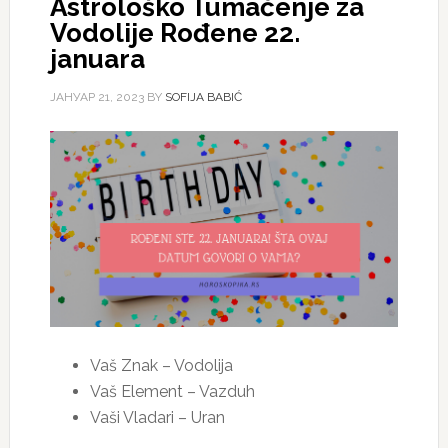
Astrološko Tumačenje za
Vodolije Rođene 22.
januara
ЈАНУАР 21, 2023
BY
SOFIJA BABIĆ
Vaš Znak – Vodolija
Vaš Element – Vazduh
Vaši Vladari – Uran