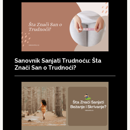
Sanovnik Sanjati Trudnoću: Šta
Znači San o Trudnoći?