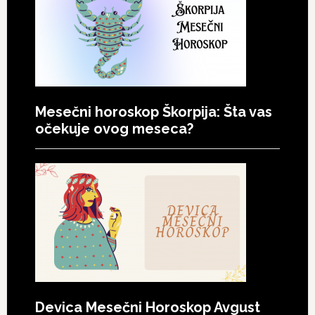
Mesečni horoskop Škorpija: Šta vas
očekuje ovog meseca?
Devica Mesečni Horoskop Avgust