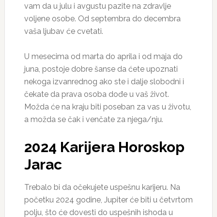
vam da u julu i avgustu pazite na zdravlje
voljene osobe. Od septembra do decembra
vaša ljubav će cvetati.
U mesecima od marta do aprila i od maja do
juna, postoje dobre šanse da ćete upoznati
nekoga izvanrednog ako ste i dalje slobodni i
čekate da prava osoba dođe u vaš život.
Možda će na kraju biti poseban za vas u životu,
a možda se čak i venčate za njega/nju.
2024 Karijera Horoskop
Jarac
Trebalo bi da očekujete uspešnu karijeru. Na
početku 2024 godine, Jupiter će biti u četvrtom
polju, što će dovesti do uspešnih ishoda u