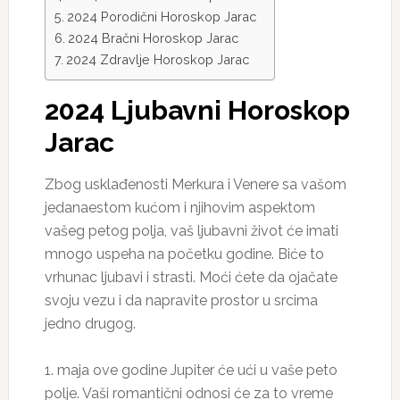
2024 Porodični Horoskop Jarac
2024 Bračni Horoskop Jarac
2024 Zdravlje Horoskop Jarac
2024 Ljubavni Horoskop
Jarac
Zbog usklađenosti Merkura i Venere sa vašom
jedanaestom kućom i njihovim aspektom
vašeg petog polja, vaš ljubavni život će imati
mnogo uspeha na početku godine. Biće to
vrhunac ljubavi i strasti. Moći ćete da ojačate
svoju vezu i da napravite prostor u srcima
jedno drugog.
1. maja ove godine Jupiter će ući u vaše peto
polje. Vaši romantični odnosi će za to vreme