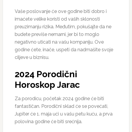
Vaše poslovanje će ove godine biti dobro i
imaćete velike koristi od vaših sklonosti
preuzimanju rizika. Međutim, pokušajte da ne
budete previše nemarni, jer bi to moglo
negativno uticati na vašu kompaniju. Ove
godine ćete, inače, uspeti da nadmašite svoje
ciljeve u biznisu.
2024 Porodični
Horoskop Jarac
Za porodicu, početak 2024 godine će biti
fantastičan. Porodični sklad će se povećati,
Jupiter će 1. maja ući u vašu petu kuću, a prva
polovina godine će biti srećnija.