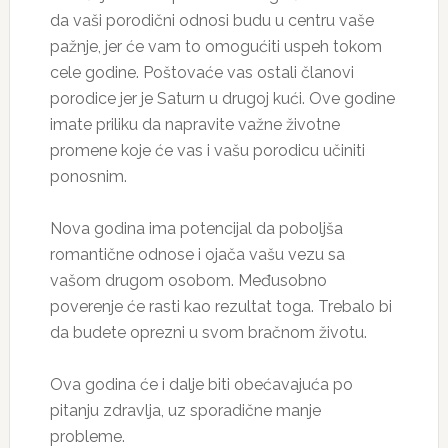
da vaši porodični odnosi budu u centru vaše
pažnje, jer će vam to omogućiti uspeh tokom
cele godine. Poštovaće vas ostali članovi
porodice jer je Saturn u drugoj kući. Ove godine
imate priliku da napravite važne životne
promene koje će vas i vašu porodicu učiniti
ponosnim.
Nova godina ima potencijal da poboljša
romantične odnose i ojača vašu vezu sa
vašom drugom osobom. Međusobno
poverenje će rasti kao rezultat toga. Trebalo bi
da budete oprezni u svom bračnom životu.
Ova godina će i dalje biti obećavajuća po
pitanju zdravlja, uz sporadične manje
probleme.