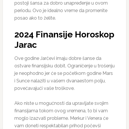
postoji šansa za dobro unapređenje u ovom
periodu. Ovo je idealno vreme da promenite
posao ako to želite.
2024 Finansije Horoskop
Jarac
Ove godine Jarčevi imaju dobre šanse da
ostvare finansijsku dobit. Ograničenje u trošenju
je neophodno jer će se početkom godine Mars
i Sunce nalaziti u vašem dvanaestom polju,
povećavajući vaše troškove.
Ako niste u mogućnosti da upravljate svojim
finansijama tokom ovog vremena, to bi vam
moglo izazvati probleme. Merkur i Venera će
vam doneti respektabilan prihod počevši