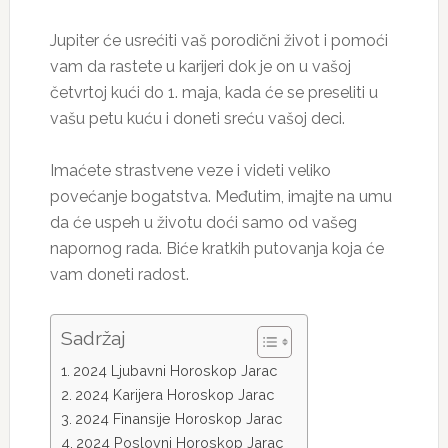
Jupiter će usrećiti vaš porodični život i pomoći
vam da rastete u karijeri dok je on u vašoj
četvrtoj kući do 1. maja, kada će se preseliti u
vašu petu kuću i doneti sreću vašoj deci.
Imaćete strastvene veze i videti veliko
povećanje bogatstva. Međutim, imajte na umu
da će uspeh u životu doći samo od vašeg
napornog rada. Biće kratkih putovanja koja će
vam doneti radost.
Sadržaj
2024 Ljubavni Horoskop Jarac
2024 Karijera Horoskop Jarac
2024 Finansije Horoskop Jarac
2024 Poslovni Horoskop Jarac