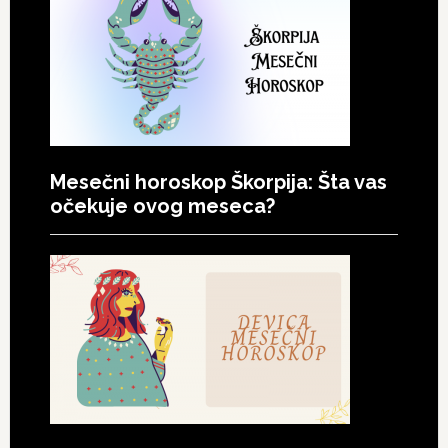
Mesečni horoskop Škorpija: Šta vas
očekuje ovog meseca?