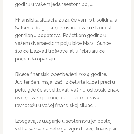
godinu u vašem jedanaestom polju.
Finansijska situacija 2024 će vam biti solidna, a
Saturn u drugoj kući će isticati vašu sklonost
gomilanju bogatstva. Početkom godine u
vašem dvanaestom polju biće Mars i Sunce,
što će izazvati troškove, ali u februaru će
početi da opadaju.
Bićete finansiski obezbeđeni 2024 godine.
Jupiter će 1. maja izaći iz četvrte kuće i preći u
petu, gde će aspektovati vaš horoskopski znak,
ovo će vam pomoći da održite zdravu
ravnotežu u vašoj finansijskoj situaciji.
Izbegavajte ulaganje u septembru jer postoji
velika šansa da ćete ga izgubiti. Veći finansijski