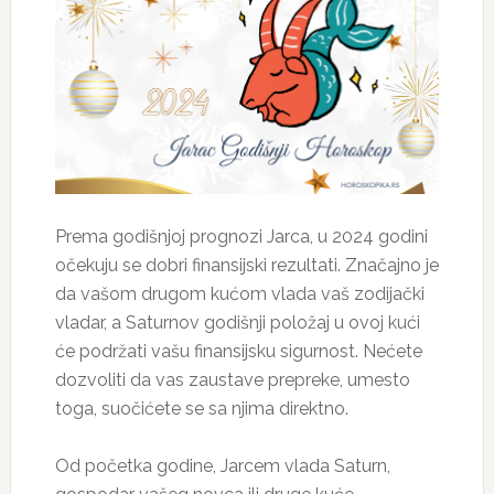
Prema godišnjoj prognozi Jarca, u 2024 godini
očekuju se dobri finansijski rezultati. Značajno je
da vašom drugom kućom vlada vaš zodijački
vladar, a Saturnov godišnji položaj u ovoj kući
će podržati vašu finansijsku sigurnost. Nećete
dozvoliti da vas zaustave prepreke, umesto
toga, suočićete se sa njima direktno.
Od početka godine, Jarcem vlada Saturn,