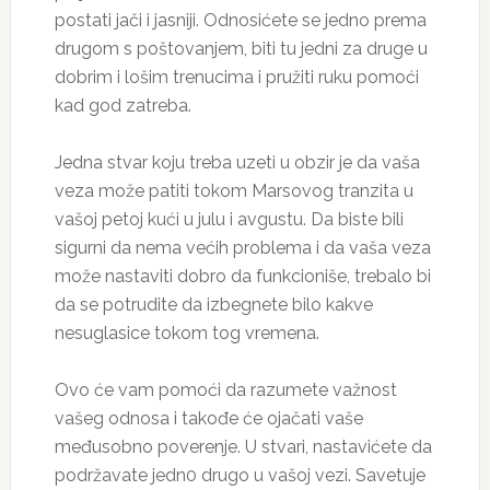
postati jači i jasniji. Odnosićete se jedno prema
drugom s poštovanjem, biti tu jedni za druge u
dobrim i lošim trenucima i pružiti ruku pomoći
kad god zatreba.
Jedna stvar koju treba uzeti u obzir je da vaša
veza može patiti tokom Marsovog tranzita u
vašoj petoj kući u julu i avgustu. Da biste bili
sigurni da nema većih problema i da vaša veza
može nastaviti dobro da funkcioniše, trebalo bi
da se potrudite da izbegnete bilo kakve
nesuglasice tokom tog vremena.
Ovo će vam pomoći da razumete važnost
vašeg odnosa i takođe će ojačati vaše
međusobno poverenje. U stvari, nastavićete da
podržavate jedn0 drugo u vašoj vezi. Savetuje