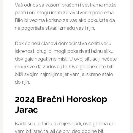
Vaš odnos sa vašom braćom i sestrama može
patiti i oni mogu imati zdravstvenih problema.
Bilo bi veoma korisno za vas ako pokušate da
ne pogoršate stvari između vas i njih.
Dok će neki članovi domaćinstva ceniti vašu
iskrenost, drugi bi mogli pokazivati lažnu sliku
dok gaje negativne misli. U ovoj situaciji nećete
moći sve da zadovoljite. Ove godine ćete biti
bliži svojim najmilijima jer vam je iskreno stalo
do njih.
2024 Bračni Horoskop
Jarac
Kada su u pitanju oženjeni ljudi, ova godina će
vam biti srećna, ali će prvi deo godine biti