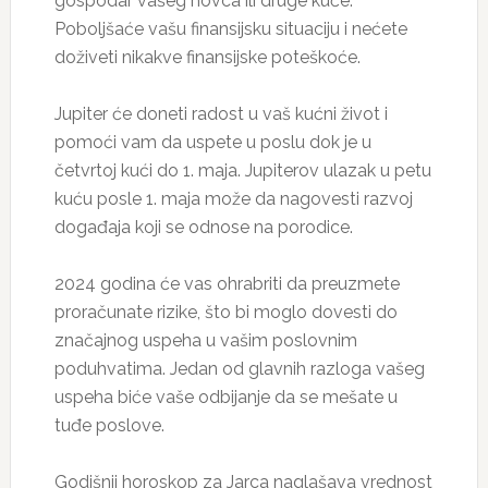
gospodar vašeg novca ili druge kuće.
Poboljšaće vašu finansijsku situaciju i nećete
doživeti nikakve finansijske poteškoće.
Jupiter će doneti radost u vaš kućni život i
pomoći vam da uspete u poslu dok je u
četvrtoj kući do 1. maja. Jupiterov ulazak u petu
kuću posle 1. maja može da nagovesti razvoj
događaja koji se odnose na porodice.
2024 godina će vas ohrabriti da preuzmete
proračunate rizike, što bi moglo dovesti do
značajnog uspeha u vašim poslovnim
poduhvatima. Jedan od glavnih razloga vašeg
uspeha biće vaše odbijanje da se mešate u
tuđe poslove.
Godišnji horoskop za Jarca naglašava vrednost