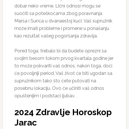
dobar neko vreme. Lični odnosi mogu se
suočiti sa poteškoćama zbog poravnanja
Marsa i Sunca u dvanaestoj kući. Vaš supružnik
može imati probleme i promene u ponašanju
kao rezultat vašeg pogoršanja zdravlja.
Pored toga, trebalo bi da budete oprezni sa
svojim besom tokom prvog kvartala godine jer
to može pokvariti vaš odnos, nakon toga, doći
će povoljniji period. Vaš život će biti ugodan sa
supružnikom tako što ćete putovati na
posebnu lokaciju. Ovo će učiniti vaš odnos
opuštenijim i podstaći ljubav.
2024 Zdravlje Horoskop
Jarac