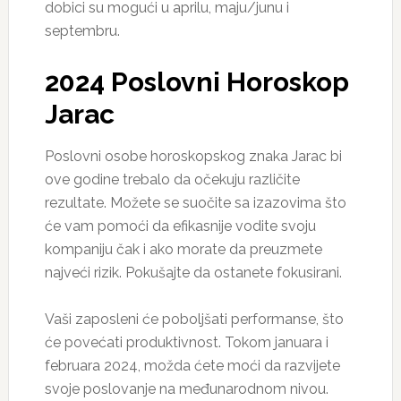
dobici su mogući u aprilu, maju/junu i
septembru.
2024 Poslovni Horoskop
Jarac
Poslovni osobe horoskopskog znaka Jarac bi
ove godine trebalo da očekuju različite
rezultate. Možete se suočite sa izazovima što
će vam pomoći da efikasnije vodite svoju
kompaniju čak i ako morate da preuzmete
najveći rizik. Pokušajte da ostanete fokusirani.
Vaši zaposleni će poboljšati performanse, što
će povećati produktivnost. Tokom januara i
februara 2024, možda ćete moći da razvijete
svoje poslovanje na međunarodnom nivou.