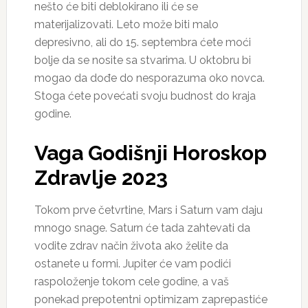
nešto će biti deblokirano ili će se
materijalizovati. Leto može biti malo
depresivno, ali do 15. septembra ćete moći
bolje da se nosite sa stvarima. U oktobru bi
mogao da dođe do nesporazuma oko novca.
Stoga ćete povećati svoju budnost do kraja
godine.
Vaga Godišnji Horoskop
Zdravlje 2023
Tokom prve četvrtine, Mars i Saturn vam daju
mnogo snage. Saturn će tada zahtevati da
vodite zdrav način života ako želite da
ostanete u formi. Jupiter će vam podići
raspoloženje tokom cele godine, a vaš
ponekad prepotentni optimizam zaprepastiće