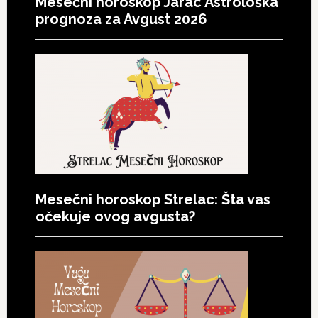
Mesečni horoskop Jarac Astrološka
prognoza za Avgust 2026
Mesečni horoskop Strelac: Šta vas
očekuje ovog avgusta?