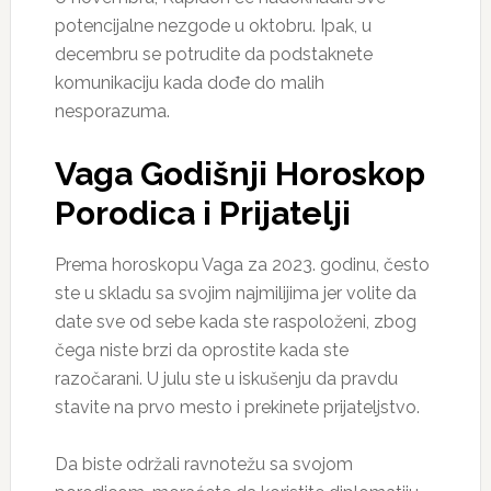
potencijalne nezgode u oktobru. Ipak, u
decembru se potrudite da podstaknete
komunikaciju kada dođe do malih
nesporazuma.
Vaga Godišnji Horoskop
Porodica i Prijatelji
Prema horoskopu Vaga za 2023. godinu, često
ste u skladu sa svojim najmilijima jer volite da
date sve od sebe kada ste raspoloženi, zbog
čega niste brzi da oprostite kada ste
razočarani. U julu ste u iskušenju da pravdu
stavite na prvo mesto i prekinete prijateljstvo.
Da biste održali ravnotežu sa svojom