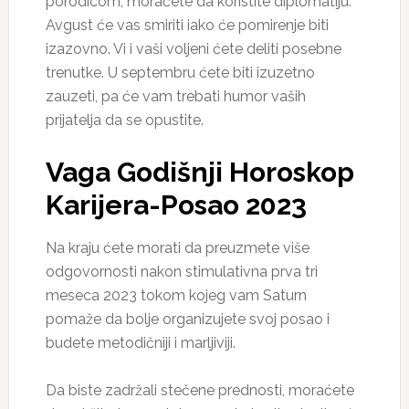
porodicom, moraćete da koristite diplomatiju.
Avgust će vas smiriti iako će pomirenje biti
izazovno. Vi i vaši voljeni ćete deliti posebne
trenutke. U septembru ćete biti izuzetno
zauzeti, pa će vam trebati humor vaših
prijatelja da se opustite.
Vaga Godišnji Horoskop
Karijera-Posao 2023
Na kraju ćete morati da preuzmete više
odgovornosti nakon stimulativna prva tri
meseca 2023 tokom kojeg vam Saturn
pomaže da bolje organizujete svoj posao i
budete metodičniji i marljiviji.
Da biste zadržali stečene prednosti, moraćete