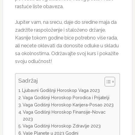
rastuće liste obaveza.
Jupiter vam, na sreću, daje do sredine maja da
zadržite raspoloženje i staloženo držanje.
Kasnije tokom godine biće potrebno više rada,
ali nećete oklevati da donosite odluke u skladu
sa okolnostima. Održavajte svoj kurs i pokažite
svoju odlučnost!
Sadržaj
Ljubavni Godišnji Horoskop Vaga 2023
Vaga Godišnji Horoskop Porodica i Prijatelji
Vaga Godišnji Horoskop Karijera-Posao 2023
Vaga Godišnji Horoskop Finansije-Novac
2023
Vaga Godišnji Horoskop Zdravlje 2023
Vaše Planete u 2023 Godini