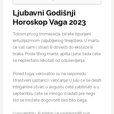
Ljubavni Godišnji
Horoskop Vaga 2023
Tokom prvog tromesečja, bićete ispunjeni
entuzijazmom zaljubljenog tinejdžera. U martu
će vaš šarm i strast ili dovesti do ekstaze ili
braka. Posle tihog marta, aprila i juna, tada ćete
se neprestano kikotati od oduševljenja.
Pored toga, verovatno su na rasporedu
strastveni sastanci i venčanja! U julu će se desiti
intrigantne stvari, u avgustu ćete zablistati, a u
septembru ćete se mnogo svađati pre nego
što se možete dogovoriti oko bilo čega.
U novembru, Kupidon će nadoknaditi sve