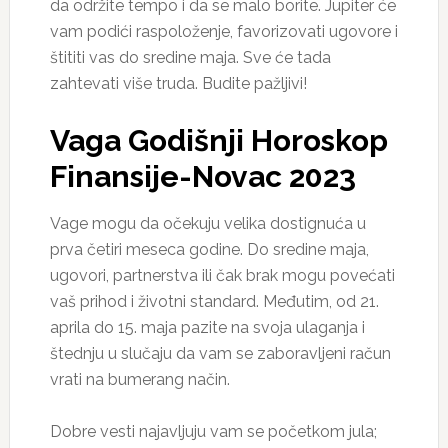
da održite tempo i da se malo borite. Jupiter će
vam podići raspoloženje, favorizovati ugovore i
štititi vas do sredine maja. Sve će tada
zahtevati više truda. Budite pažljivi!
Vaga Godišnji Horoskop
Finansije-Novac 2023
Vage mogu da očekuju velika dostignuća u
prva četiri meseca godine. Do sredine maja,
ugovori, partnerstva ili čak brak mogu povećati
vaš prihod i životni standard. Međutim, od 21.
aprila do 15. maja pazite na svoja ulaganja i
štednju u slučaju da vam se zaboravljeni račun
vrati na bumerang način.
Dobre vesti najavljuju vam se početkom jula;