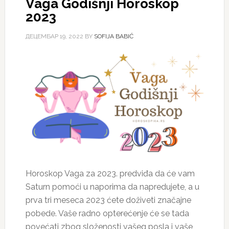
Vaga Godišnji Horoskop
2023
ДЕЦЕМБАР 19, 2022
BY
SOFIJA BABIĆ
Horoskop Vaga za 2023. predviđa da će vam
Saturn pomoći u naporima da napredujete, a u
prva tri meseca 2023 ćete doživeti značajne
pobede. Vaše radno opterećenje će se tada
povećati zbog složenosti vašeg posla i vaše