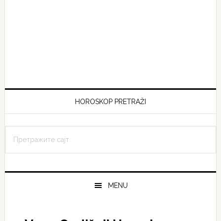
HOROSKOP PRETRAŽI
Претражите
сајт
MENU