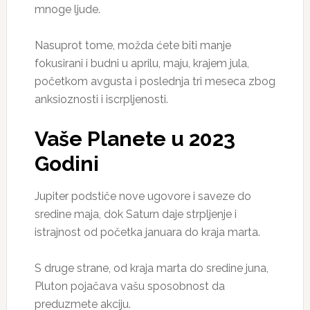
mnoge ljude.
Nasuprot tome, možda ćete biti manje
fokusirani i budni u aprilu, maju, krajem jula,
početkom avgusta i poslednja tri meseca zbog
anksioznosti i iscrpljenosti.
Vaše Planete u 2023
Godini
Jupiter podstiče nove ugovore i saveze do
sredine maja, dok Saturn daje strpljenje i
istrajnost od početka januara do kraja marta.
S druge strane, od kraja marta do sredine juna,
Pluton pojačava vašu sposobnost da
preduzmete akciju.