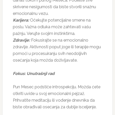
danas tokom punog Meseca. Podelite sve
skrivene nesigurnosti da biste stvorili snažnu
emocionalnu vezu.
Karijera:
Očekujte potencijalne smene na
poslu. Važna odluka može zahtevati vašu
pažnju. Verujte svojim instinktima.
Zdravlje:
Fokusirajte se na emocionalno
zdravlje. Aktivnosti poput joge ili terapije mogu
pomoći u procesuiranju svih neodoljivih
osećanja koja možda doživljavate.
Fokus: Unutrašnji rad
Pun Mesec podstiče introspekciju. Možda ćete
otkriti uvide u svoj emocionalni pejzaž.
Prihvatite meditaciju ili vođenje dnevnika da
biste obrađivali osećanja za dublje isceljenje.