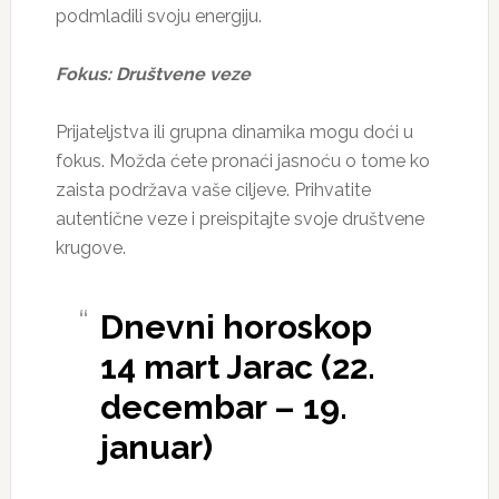
podmladili svoju energiju.
Fokus: Društvene veze
Prijateljstva ili grupna dinamika mogu doći u
fokus. Možda ćete pronaći jasnoću o tome ko
zaista podržava vaše ciljeve. Prihvatite
autentične veze i preispitajte svoje društvene
krugove.
Dnevni horoskop
14 mart Jarac (22.
decembar – 19.
januar)