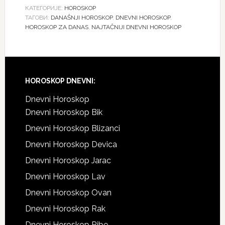
КАТЕГОРИЈЕ:
HOROSKOP
ТАГОВИ:
DANAŠNJI HOROSKOP
,
DNEVNI HOROSKOP
,
HOROSKOP ZA DANAS
,
NAJTAČNIJI DNEVNI HOROSKOP
Footer
HOROSKOP DNEVNI:
Dnevni Horoskop
Dnevni Horoskop Bik
Dnevni Horoskop Blizanci
Dnevni Horoskop Devica
Dnevni Horoskop Jarac
Dnevni Horoskop Lav
Dnevni Horoskop Ovan
Dnevni Horoskop Rak
Dnevni Horoskop Ribe