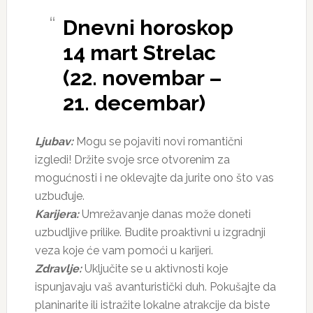
Dnevni horoskop
14 mart Strelac
(22. novembar –
21. decembar)
Ljubav:
Mogu se pojaviti novi romantični
izgledi! Držite svoje srce otvorenim za
mogućnosti i ne oklevajte da jurite ono što vas
uzbuđuje.
Karijera:
Umrežavanje danas može doneti
uzbudljive prilike. Budite proaktivni u izgradnji
veza koje će vam pomoći u karijeri.
Zdravlje:
Uključite se u aktivnosti koje
ispunjavaju vaš avanturistički duh. Pokušajte da
planinarite ili istražite lokalne atrakcije da biste