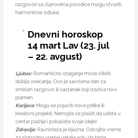
razgovori sa članovima porodice mogu stvoriti
harmonične odluke.
Dnevni horoskop
14 mart Lav (23. jul
– 22. avgust)
Ljubav:
Romantično izlaganje može otkriti
dublja osećanja. Ovo je savršena dan za
smislen razgovor ili sastanak koji izaziva novi
plamen.
Karijera:
Mogu se pojaviti nove prilike ili
kreativni projekti. Nemojte se plašiti da uđete u
centar pažnje i pokažete svoje ideje!
Zdravlje:
Ravnoteža je ključna. Odvojite vreme
za slobodno vreme i relaksaciju da biste