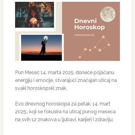
Pun Mesec 14. marta 2025. doneće pojačanu
energiju i emocije, stvarajući značajan uticaj na
svaki horoskopski znak.
Evo dnevnog horoskopa za petak, 14. mart
2025., koji se fokusira na uticaj punog meseca
na svih 12 znakova u ljubavi, karijeri i zdravlju: