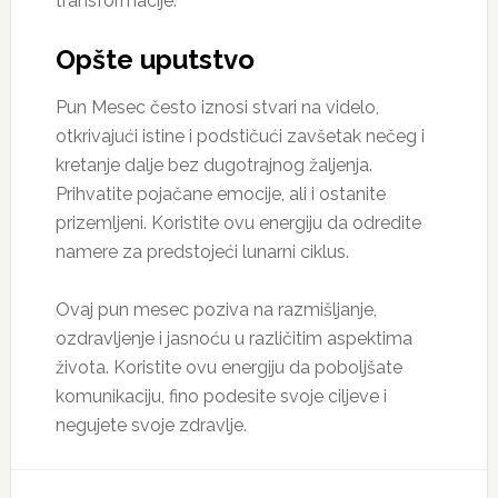
transformacije.
Opšte uputstvo
Pun Mesec često iznosi stvari na videlo,
otkrivajući istine i podstičući zavšetak nečeg i
kretanje dalje bez dugotrajnog žaljenja.
Prihvatite pojačane emocije, ali i ostanite
prizemljeni. Koristite ovu energiju da odredite
namere za predstojeći lunarni ciklus.
Ovaj pun mesec poziva na razmišljanje,
ozdravljenje i jasnoću u različitim aspektima
života. Koristite ovu energiju da poboljšate
komunikaciju, fino podesite svoje ciljeve i
negujete svoje zdravlje.