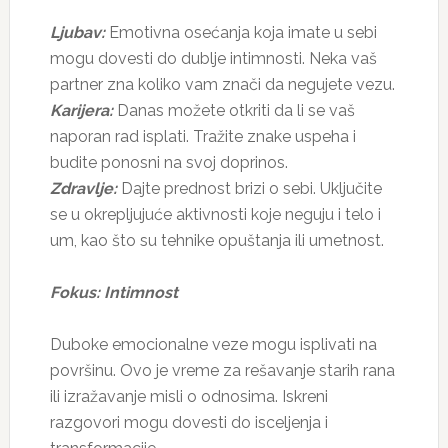
Ljubav:
Emotivna osećanja koja imate u sebi
mogu dovesti do dublje intimnosti. Neka vaš
partner zna koliko vam znači da negujete vezu.
Karijera:
Danas možete otkriti da li se vaš
naporan rad isplati. Tražite znake uspeha i
budite ponosni na svoj doprinos.
Zdravlje:
Dajte prednost brizi o sebi. Uključite
se u okrepljujuće aktivnosti koje neguju i telo i
um, kao što su tehnike opuštanja ili umetnost.
Fokus: Intimnost
Duboke emocionalne veze mogu isplivati na
površinu. Ovo je vreme za rešavanje starih rana
ili izražavanje misli o odnosima. Iskreni
razgovori mogu dovesti do isceljenja i