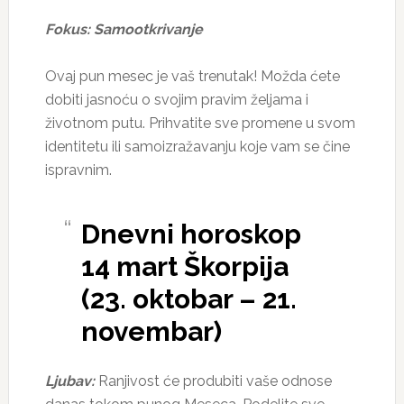
Fokus: Samootkrivanje
Ovaj pun mesec je vaš trenutak! Možda ćete
dobiti jasnoću o svojim pravim željama i
životnom putu. Prihvatite sve promene u svom
identitetu ili samoizražavanju koje vam se čine
ispravnim.
Dnevni horoskop
14 mart Škorpija
(23. oktobar – 21.
novembar)
Ljubav:
Ranjivost će produbiti vaše odnose