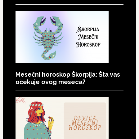
Mesečni horoskop Škorpija: Šta vas
očekuje ovog meseca?