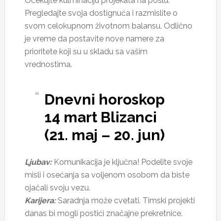
Očekujte kulminaciju projekata na poslu.
Pregledajte svoja dostignuća i razmislite o
svom celokupnom životnom balansu. Odlično
je vreme da postavite nove namere za
prioritete koji su u skladu sa vašim
vrednostima.
Dnevni horoskop
14 mart Blizanci
(21. maj – 20. jun)
Ljubav:
Komunikacija je ključna! Podelite svoje
misli i osećanja sa voljenom osobom da biste
ojačali svoju vezu.
Karijera:
Saradnja može cvetati. Timski projekti
danas bi mogli postići značajne prekretnice.