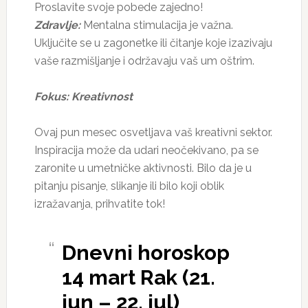
Proslavite svoje pobede zajedno!
Zdravlje:
Mentalna stimulacija je važna.
Uključite se u zagonetke ili čitanje koje izazivaju
vaše razmišljanje i održavaju vaš um oštrim.
Fokus: Kreativnost
Ovaj pun mesec osvetljava vaš kreativni sektor.
Inspiracija može da udari neočekivano, pa se
zaronite u umetničke aktivnosti. Bilo da je u
pitanju pisanje, slikanje ili bilo koji oblik
izražavanja, prihvatite tok!
Dnevni horoskop
14 mart Rak (21.
jun – 22. jul)