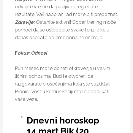
odvojite vreme da pažljivo pregledate
rezultate. Vaš naporan rad može biti prepoznat.
Zdravlje:
Ostanite aktivni! Dobar trening može
pomoći da se oslobodite svake tenzije koju
danas osećate od emocionalne energije.
F
okus: Odnosi
Pun Mesec može doneti otkrovenje u vašim
ličnim odnosima. Budite otvoreni da
razgovarate o osećanjima koja ste suzdržali.
Pronicljivost u komunikaciji može poboljšati
vaše veze.
Dnevni horoskop
14 mart Bik (20.