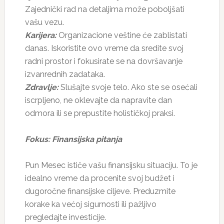
Zajednički rad na detaljima može poboljšati
vašu vezu.
Karijera:
Organizacione veštine će zablistati
danas. Iskoristite ovo vreme da sredite svoj
radni prostor i fokusirate se na dovršavanje
izvanrednih zadataka.
Zdravlje:
Slušajte svoje telo. Ako ste se osećali
iscrpljeno, ne oklevajte da napravite dan
odmora ili se prepustite holističkoj praksi.
Fokus: Finansijska pitanja
Pun Mesec ističe vašu finansijsku situaciju. To je
idealno vreme da procenite svoj budžet i
dugoročne finansijske ciljeve. Preduzmite
korake ka većoj sigurnosti ili pažljivo
pregledajte investicije.