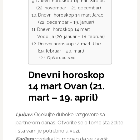
Dnevni horoskop 14 mart Strelac
(22. novembar – 21. decembar)
Dnevni horoskop 14 mart Jarac
(22. decembar – 19. januar)
Dnevni horoskop 14 mart
Vodolija (20. januar – 18. februar)
Dnevni horoskop 14 mart Ribe
(19. februar – 20. mart)
Opšte uputstvo
Dnevni horoskop
14 mart Ovan (21.
mart – 19. april)
Ljubav:
Očekujte duboke razgovore sa
partnerom danas. Otvorite se o tome šta želite
i šta vam je potrebno u vezi.
Karijera:
projekat bi mogao da se završi;