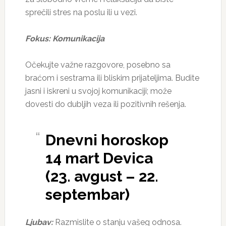
sprečili stres na poslu ili u vezi.
Fokus: Komunikacija
Očekujte važne razgovore, posebno sa
braćom i sestrama ili bliskim prijateljima. Budite
jasni i iskreni u svojoj komunikaciji; može
dovesti do dubljih veza ili pozitivnih rešenja.
Dnevni horoskop
14 mart Devica
(23. avgust – 22.
septembar)
Ljubav:
Razmislite o stanju vašeg odnosa.