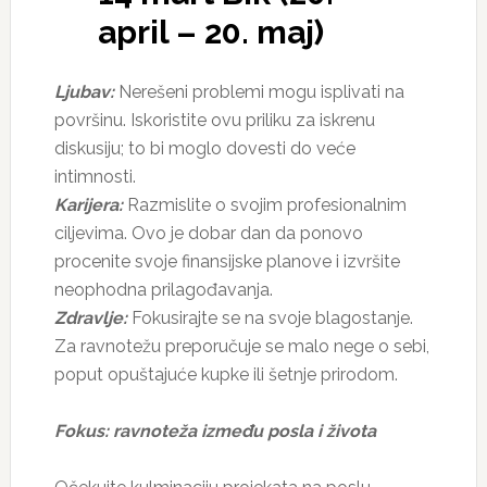
april – 20. maj)
Ljubav:
Nerešeni problemi mogu isplivati na
površinu. Iskoristite ovu priliku za iskrenu
diskusiju; to bi moglo dovesti do veće
intimnosti.
Karijera:
Razmislite o svojim profesionalnim
ciljevima. Ovo je dobar dan da ponovo
procenite svoje finansijske planove i izvršite
neophodna prilagođavanja.
Zdravlje:
Fokusirajte se na svoje blagostanje.
Za ravnotežu preporučuje se malo nege o sebi,
poput opuštajuće kupke ili šetnje prirodom.
Fokus: ravnoteža između posla i života