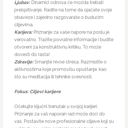
Ljubav:
Dinamici odnosa će možda trebati
preispitivanje. Radite na tome da ojačate svoje
obaveze i zajedno razgovarate o budućim
ciljevima.
Karijera:
Priznanje za vaše napore na poslu je
verovatno. Tražite povratne informacije i budite
otvoreni za konstruktivnu kritiku. To može
dovesti do rasta!
Zdravlje:
Smanjte nivoe stresa. Razmislite o
aktivnostima koje promovišu opuštanje, kao
što su meditacija ili tehnike svesnosti.
Fokus: Ciljevi karijere
Očekujte ključni trenutak u svojoj karijeri.
Priznanje za vaš naporan rad može doći do
vas. Postavite nove profesionalne ciljeve koji su