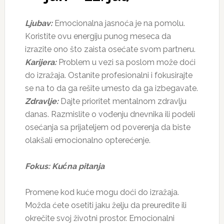
Ljubav:
Emocionalna jasnoća je na pomolu.
Koristite ovu energiju punog meseca da
izrazite ono što zaista osećate svom partneru.
Karijera:
Problem u vezi sa poslom može doći
do izražaja. Ostanite profesionalni i fokusirajte
se na to da ga rešite umesto da ga izbegavate.
Zdravlje:
Dajte prioritet mentalnom zdravlju
danas. Razmislite o vođenju dnevnika ili podeli
osećanja sa prijateljem od poverenja da biste
olakšali emocionalno opterećenje.
Fokus: Kućna pitanja
Promene kod kuće mogu doći do izražaja.
Možda ćete osetiti jaku želju da preuredite ili
okrečite svoj životni prostor. Emocionalni