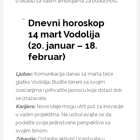
u skladu sa vašim ambicijama za budućnost.
Dnevni horoskop
14 mart Vodolija
(20. januar – 18.
februar)
Ljubav:
Komunikacija danas 14 marta teče
glatko Vodolija. Budite iskreni sa svojim
osećanjima i prihvatite jasnoću koja dolazi dok
se izražavate.
Karijera:
Nove ideje mogu utrti put za inovacije
u vašim projektima. Ne ustručavajte se da
podelite svoje jedinstvene perspektive sa
svojim timom.
Zdravlje:
Ostanite aktivni! Učestvujte u