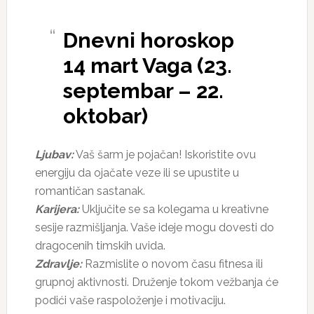
Dnevni horoskop
14 mart Vaga (23.
septembar – 22.
oktobar)
Ljubav:
Vaš šarm je pojačan! Iskoristite ovu
energiju da ojačate veze ili se upustite u
romantičan sastanak.
Karijera:
Uključite se sa kolegama u kreativne
sesije razmišljanja. Vaše ideje mogu dovesti do
dragocenih timskih uvida.
Zdravlje:
Razmislite o novom času fitnesa ili
grupnoj aktivnosti. Druženje tokom vežbanja će
podići vaše raspoloženje i motivaciju.